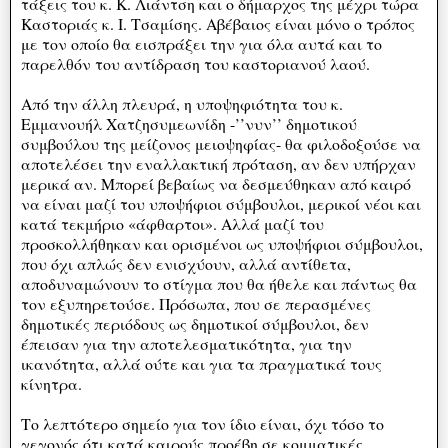
τάξεις του κ. Κ. Λιάντση και ο δήμαρχος της μέχρι τώρα
Καστοριάς κ. Ι. Τσαμίσης. Αβέβαιος είναι μόνο ο τρόπος
με τον οποίο θα εισπράξει την για όλα αυτά και το
παρελθόν του αντίδραση του καστοριανού λαού.
Από την άλλη πλευρά, η υποψηφιότητα του κ.
Εμμανουήλ Χατζησυμεωνίδη -’’νυν’’ δημοτικού
συμβούλου της μείζονος μειοψηφίας- θα φιλοδοξούσε να
αποτελέσει την εναλλακτική πρόταση, αν δεν υπήρχαν
μερικά αν. Μπορεί βεβαίως να δεσμεύθηκαν από καιρό
να είναι μαζί του υποψήφιοι σύμβουλοι, μερικοί νέοι και
κατά τεκμήριο «άφθαρτοι». Αλλά μαζί του
προσκολλήθηκαν και ορισμένοι ως υποψήφιοι σύμβουλοι,
που όχι απλώς δεν ενισχύουν, αλλά αντίθετα,
αποδυναμώνουν το στίγμα που θα ήθελε και πάντως θα
τον εξυπηρετούσε. Πρόσωπα, που σε περασμένες
δημοτικές περιόδους ως δημοτικοί σύμβουλοι, δεν
έπεισαν για την αποτελεσματικότητα, για την
ικανότητα, αλλά ούτε και για τα πραγματικά τους
κίνητρα.
Το λεπτότερο σημείο για τον ίδιο είναι, όχι τόσο το
γεγονός ότι κατά καιρούς προέβη σε κομματικές