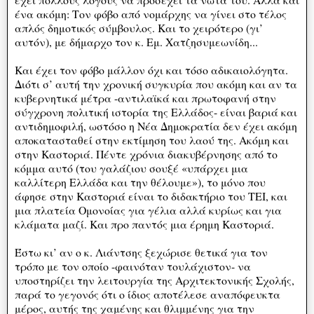
ένα ακόμη: Τον φόβο από νομάρχης να γίνει στο τέλος
απλός δημοτικός σύμβουλος. Και το χειρότερο (γι’
αυτόν), με δήμαρχο τον κ. Εμ. Χατζησυμεωνίδη...
Και έχει τον φόβο μάλλον όχι και τόσο αδικαιολόγητα.
Διότι σ’ αυτή την χρονική συγκυρία που ακόμη και αν τα
κυβερνητικά μέτρα -αντιλαϊκά και πρωτοφανή στην
σύγχρονη πολιτική ιστορία της Ελλάδος- είναι βαριά και
αντιδημοφιλή, ωστόσο η Νέα Δημοκρατία δεν έχει ακόμη
αποκατασταθεί στην εκτίμηση του λαού της. Ακόμη και
στην Καστοριά. Πέντε χρόνια διακυβέρνησης από το
κόμμα αυτό (του γαλάζιου σουξέ «υπάρχει μια
καλλίτερη Ελλάδα και την θέλουμε»), το μόνο που
άφησε στην Καστοριά είναι το διδακτήριο του ΤΕΙ, και
μια πλατεία Ομονοίας για γέλια αλλά κυρίως και για
κλάματα μαζί. Και προ παντός μια έρημη Καστοριά.
Έστω κι’ αν ο κ. Λιάντσης ξεχώρισε θετικά για τον
τρόπο με τον οποίο -φαινόταν τουλάχιστον- να
υποστηρίζει την λειτουργία της Αρχιτεκτονικής Σχολής,
παρά το γεγονός ότι ο ίδιος αποτέλεσε αναπόφευκτα
μέρος, αυτής της χαμένης και θλιμμένης για την