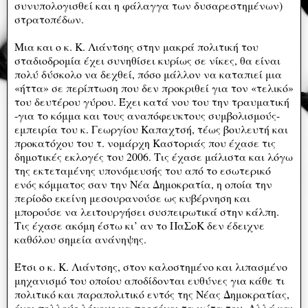
συνυπολογισθεί και η φάλαγγα των δυσαρεστημένων)
στρατοπέδων.
Μια και ο κ. Κ. Λιάντσης στην μακρά πολιτική του
σταδιοδρομία έχει συνηθίσει κυρίως σε νίκες, θα είναι
πολύ δύσκολο να δεχθεί, πόσο μάλλον να καταπιεί μια
«ήττα» σε περίπτωση που δεν προκριθεί για τον «τελικό»
του δευτέρου γύρου. Έχει κατά νου του την τραυματική
-για το κόμμα και τους αναπόφευκτους συμβολισμούς-
εμπειρία του κ. Γεωργίου Καπαχτσή, τέως βουλευτή και
προκατόχου του τ. νομάρχη Καστοριάς που έχασε τις
δημοτικές εκλογές του 2006. Τις έχασε μάλιστα και λόγω
της εκτεταμένης υπονόμευσής του από το εσωτερικό
ενός κόμματος σαν την Νέα Δημοκρατία, η οποία την
περίοδο εκείνη μεσουρανούσε ως κυβέρνηση και
μπορούσε να λειτουργήσει συσπειρωτικά στην κάλπη.
Τις έχασε ακόμη έστω κι’ αν το ΠαΣοΚ δεν έδειχνε
καθόλου σημεία ανάνηψης.
Έτσι ο κ. Κ. Λιάντσης, στον καλοστημένο και λιπασμένο
μηχανισμό του οποίου αποδίδονται ευθύνες για κάθε τι
πολιτικό και παραπολιτικό εντός της Νέας Δημοκρατίας,
έχει πολλούς λόγους να προσέχει τα νώτα του. Αλλά και