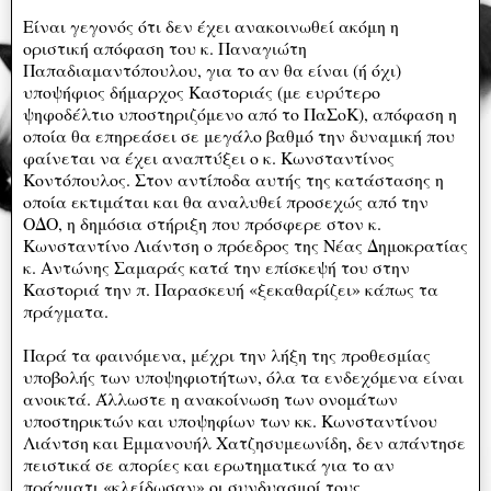
Είναι γεγονός ότι δεν έχει ανακοινωθεί ακόμη η
οριστική απόφαση του κ. Παναγιώτη
Παπαδιαμαντόπουλου, για το αν θα είναι (ή όχι)
υποψήφιος δήμαρχος Καστοριάς (με ευρύτερο
ψηφοδέλτιο υποστηριζόμενο από το ΠαΣοΚ), απόφαση η
οποία θα επηρεάσει σε μεγάλο βαθμό την δυναμική που
φαίνεται να έχει αναπτύξει ο κ. Κωνσταντίνος
Κοντόπουλος. Στον αντίποδα αυτής της κατάστασης η
οποία εκτιμάται και θα αναλυθεί προσεχώς από την
ΟΔΟ, η δημόσια στήριξη που πρόσφερε στον κ.
Κωνσταντίνο Λιάντση ο πρόεδρος της Νέας Δημοκρατίας
κ. Αντώνης Σαμαράς κατά την επίσκεψή του στην
Καστοριά την π. Παρασκευή «ξεκαθαρίζει» κάπως τα
πράγματα.
Παρά τα φαινόμενα, μέχρι την λήξη της προθεσμίας
υποβολής των υποψηφιοτήτων, όλα τα ενδεχόμενα είναι
ανοικτά. Άλλωστε η ανακοίνωση των ονομάτων
υποστηρικτών και υποψηφίων των κκ. Κωνσταντίνου
Λιάντση και Εμμανουήλ Χατζησυμεωνίδη, δεν απάντησε
πειστικά σε απορίες και ερωτηματικά για το αν
πράγματι «κλείδωσαν» οι συνδυασμοί τους.