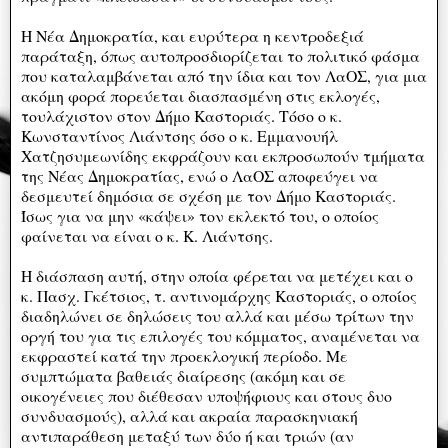
Η Νέα Δημοκρατία, και ευρύτερα η κεντροδεξιά
παράταξη, όπως αυτοπροσδιορίζεται το πολιτικό φάσμα
που καταλαμβάνεται από την ίδια και τον ΛαΟΣ, για μια
ακόμη φορά πορεύεται διασπασμένη στις εκλογές,
τουλάχιστον στον Δήμο Καστοριάς. Τόσο ο κ.
Κωνσταντίνος Λιάντσης όσο ο κ. Εμμανουήλ
Χατζησυμεωνίδης εκφράζουν και εκπροσωπούν τμήματα
της Νέας Δημοκρατίας, ενώ ο ΛαΟΣ αποφεύγει να
δεσμευτεί δημόσια σε σχέση με τον Δήμο Καστοριάς.
Ίσως για να μην «κάψει» τον εκλεκτό του, ο οποίος
φαίνεται να είναι ο κ. Κ. Λιάντσης.
Η διάσπαση αυτή, στην οποία φέρεται να μετέχει και ο
κ. Πασχ. Γκέτσιος, τ. αντινομάρχης Καστοριάς, ο οποίος
διαδηλώνει σε δηλώσεις του αλλά και μέσω τρίτων την
οργή του για τις επιλογές του κόμματος, αναμένεται να
εκφραστεί κατά την προεκλογική περίοδο. Με
συμπτώματα βαθειάς διαίρεσης (ακόμη και σε
οικογένειες που διέθεσαν υποψήφιους και στους δυο
συνδυασμούς), αλλά και ακραία παρασκηνιακή
αντιπαράθεση μεταξύ των δύο ή και τριών (αν