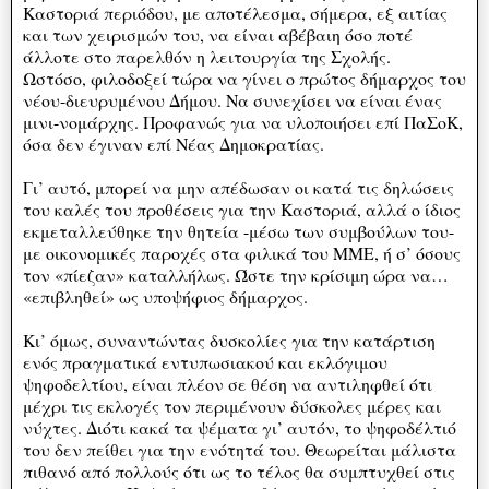
Καστοριά περιόδου, με αποτέλεσμα, σήμερα, εξ αιτίας
και των χειρισμών του, να είναι αβέβαιη όσο ποτέ
άλλοτε στο παρελθόν η λειτουργία της Σχολής.
Ωστόσο, φιλοδοξεί τώρα να γίνει ο πρώτος δήμαρχος του
νέου-διευρυμένου Δήμου. Να συνεχίσει να είναι ένας
μινι-νομάρχης. Προφανώς για να υλοποιήσει επί ΠαΣοΚ,
όσα δεν έγιναν επί Νέας Δημοκρατίας.
Γι’ αυτό, μπορεί να μην απέδωσαν οι κατά τις δηλώσεις
του καλές του προθέσεις για την Καστοριά, αλλά ο ίδιος
εκμεταλλεύθηκε την θητεία -μέσω των συμβούλων του-
με οικονομικές παροχές στα φιλικά του ΜΜΕ, ή σ’ όσους
τον «πίεζαν» καταλλήλως. Ώστε την κρίσιμη ώρα να…
«επιβληθεί» ως υποψήφιος δήμαρχος.
Κι’ όμως, συναντώντας δυσκολίες για την κατάρτιση
ενός πραγματικά εντυπωσιακού και εκλόγιμου
ψηφοδελτίου, είναι πλέον σε θέση να αντιληφθεί ότι
μέχρι τις εκλογές τον περιμένουν δύσκολες μέρες και
νύχτες. Διότι κακά τα ψέματα γι’ αυτόν, το ψηφοδέλτιό
του δεν πείθει για την ενότητά του. Θεωρείται μάλιστα
πιθανό από πολλούς ότι ως το τέλος θα συμπτυχθεί στις