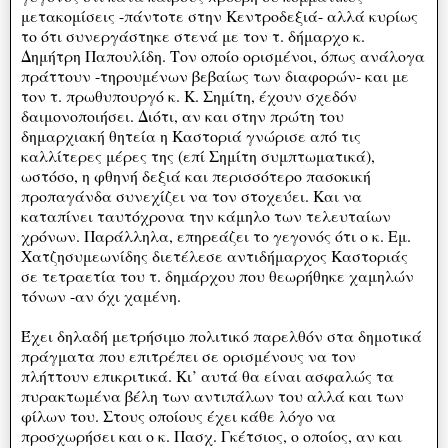
μετακομίσεις -πάντοτε στην Κεντροδεξιά- αλλά κυρίως
το ότι συνεργάστηκε στενά με τον τ. δήμαρχο κ.
Δημήτρη Παπουλίδη. Τον οποίο ορισμένοι, όπως ανάλογα
πράττουν -τηρουμένων βεβαίως των διαφορών- και με
τον τ. πρωθυπουργό κ. Κ. Σημίτη, έχουν σχεδόν
δαιμονοποιήσει. Διότι, αν και στην πρώτη του
δημαρχιακή θητεία η Καστοριά γνώρισε από τις
καλλίτερες μέρες της (επί Σημίτη συμπτωματικά),
ωστόσο, η φθηνή δεξιά και περισσότερο πασοκική
προπαγάνδα συνεχίζει να τον στοχεύει. Και να
καταπίνει ταυτόχρονα την κάμηλο των τελευταίων
χρόνων. Παράλληλα, επηρεάζει το γεγονός ότι ο κ. Εμ.
Χατζησυμεωνίδης διετέλεσε αντιδήμαρχος Καστοριάς
σε τετραετία του τ. δημάρχου που θεωρήθηκε χαμηλών
τόνων -αν όχι χαμένη.
Έχει δηλαδή μετρήσιμο πολιτικό παρελθόν στα δημοτικά
πράγματα που επιτρέπει σε ορισμένους να τον
πλήττουν επικριτικά. Κι’ αυτά θα είναι ασφαλώς τα
πυρακτωμένα βέλη των αντιπάλων του αλλά και των
φίλων του. Στους οποίους έχει κάθε λόγο να
προσχωρήσει και ο κ. Πασχ. Γκέτσιος, ο οποίος, αν και