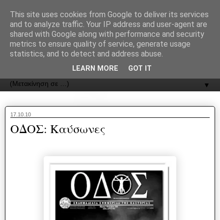
recJPp8XvMXop0y2Y7vHbTA_Phw
This site uses cookies from Google to deliver its services
and to analyze traffic. Your IP address and user-agent are
ΟΔΟΣ
shared with Google along with performance and security
metrics to ensure quality of service, generate usage
statistics, and to detect and address abuse.
Εφημερίδα της Καστοριάς | ODOS Newspaper of Castoria
LEARN MORE
GOT IT
▼
17.10.10
ΟΔΟΣ: Καύσωνες