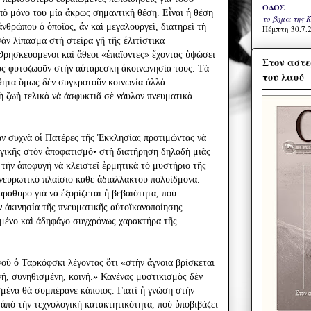
ΟΔΟΣ
ἀπὸ μόνο του μία ἄκρως σημαντικὴ θέση. Εἶναι ἡ θέση
το βήμα της 
νθρώπου ὁ ὁποῖος, ἂν καὶ μεγαλουργεῖ, διατηρεῖ τὴ
Πέμπτη 30.7.2
ὰν λίπασμα στὴ στείρα γῆ τῆς ἐλιτίστικα
ρησκευόμενοι καὶ ἄθεοι «ἐπαΐοντες» ἔχοντας ὑψώσει
Στον αστε
υς φυτοζωοῦν στὴν αὐτάρεσκη ἀκοινωνησία τους. Τὰ
του λαού
ητα ὅμως δὲν συγκροτοῦν κοινωνία ἀλλὰ
τὴ ζωὴ τελικὰ νὰ ἀσφυκτιᾶ σὲ νάυλον πνευματικὰ
ν συχνὰ οἱ Πατέρες τῆς Ἐκκλησίας προτιμώντας νὰ
γικῆς στὸν ἀποφατισμό• στὴ διατήρηση δηλαδὴ μιᾶς
 τὴν ἀποφυγὴ νὰ κλειστεῖ ἑρμητικὰ τὸ μυστήριο τῆς
νευρωτικὸ πλαίσιο κάθε ἀδιάλλακτου πολυίδμονα.
ράθυρο γιὰ νὰ ἐξορίζεται ἡ βεβαιότητα, ποὺ
 ἀκινησία τῆς πνευματικῆς αὐτοϊκανοποίησης
σμένο καὶ ἀδηφάγο συγχρόνως χαρακτήρα τῆς
νοῦ ὁ Ταρκόφσκι λέγοντας ὅτι «στὴν ἄγνοια βρίσκεται
νή, συνηθισμένη, κοινή.» Κανένας μυστικισμὸς δὲν
σμένα θὰ συμπέρανε κάποιος. Γιατὶ ἡ γνώση στὴν
 ἀπὸ τὴν τεχνολογικὴ κατακτητικότητα, ποὺ ὑποβιβάζει