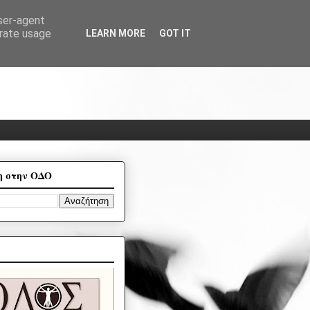
user-agent
erate usage
LEARN MORE
GOT IT
η στην ΟΔΟ