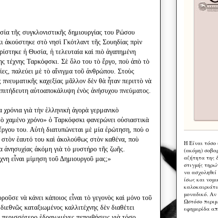
ία τῆς συγκλονιστικῆς δημιουργίας του Ρώσου
ι ἀκούστηκε στὸ νησὶ Γκότλαντ τῆς Σουηδίας πρὶν
υρίστηκε ἡ Θυσία, ἡ τελευταία καὶ πιὸ ἀγαπημένη
ης τέχνης Ταρκόφσκι. Σὲ ὅλο του τὸ ἔργο, ποὺ ἀπὸ τὸ
ίες, παλεύει μὲ τὸ αἴνιγμα τοῦ ἀνθρώπου. Στοὺς
 πνευματικῆς καχεξίας μᾶλλον δὲν θὰ ἦταν περιττὸ νὰ
επιτήδευτη αὐτοαποκάλυψη ἐνὸς ἀνήσυχου πνεύματος.
α χρόνια γιὰ τὴν ἑλληνικὴ ἀγορὰ γερμανικὸ
τὸ χαμένο χρόνο» ὁ Ταρκόφσκι φανερώνει οὐσιαστικὰ
ἔργου του. Αὐτὴ διατυπώνεται μὲ μία ἐρώτηση, ποὺ ο
στὸν ἑαυτό του καὶ ἀκολούθως στὸν καθένα, ποὺ
Η Eίναι τόσο
δα ἀνησυχίας ἀκόμη γιὰ τὸ μυστήρο τῆς ζωῆς.
(ακόμη) σοβα
αζήτητα της 
έχνη εἶναι μίμηση τοῦ Δημιουργοῦ μας;»
στιγμής τηρώ
να ασχοληθεί
ίσως και νομι
καλοκαιριάτι
μοναδικό. Αν 
ροῦσε νὰ κάνει κάποιος εἶναι τὸ γεγονὸς καὶ μόνο τοῦ
Ωστόσο περιμ
 διεθνῶς καταξιωμένος καλλιτέχνης δὲν διαθέτει
εφημερίδα απ
ὺ περισσότερο ἑδραιωμένες πεποιθήσεις γιὰ τόσο