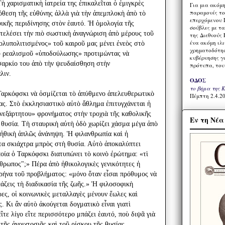
 χαρισματικὴ ἰατρεία της ἐπικαλεῖται ὁ ἐμιγκρὲς
Για μια ακόμ
παραμονές το
πόθεση τῆς εὐθύνης ἀλλὰ γιὰ τὴν ἀπεμπλοκὴ ἀπὸ τὸ
επερχόμενου 
ικῆς περιδίνησης στὸν ἑαυτό. Ἡ ὁμολογία τῆς
σούβλες με τ
τελέσει τὴν πιὸ σωστικὴ ἀναγνώριση ἀπὸ μέρους τοῦ
της Διεθνούς 
ένα ακόμη ιλ
λυπολιτισμένος» τοῦ καιροῦ μας μένει ἐνεὸς στὸ
χρηματοδότησ
ῦ ρεαλισμοῦ «ὑποδούλωσης» προτιμώντας νὰ
κυβέρνησης γι
σαρκίο του ἀπὸ τὴν ψευδαίσθηση στὴν
πρότυπα, του
λιν.
ΟΔΟΣ
το βήμα της 
 Ταρκόφσκι νὰ ὀσμίζεται τὸ ἀπύθμενο ἀπελευθερωτικὸ
Πέμπτη 2.4.20
ας. Στὸ ἐκκλησιαστικὸ αὐτὸ ἄθλημα ἐπιτυγχάνεται ἡ
νεξάρτητου» φρονήματος στὴν τροχιὰ τῆς καθολικῆς
Εν τη Νέ
 θυσία. Τὴ σταυρικὴ αὐτὴ ὁδὸ χωρίζει χάσμα μέγα ἀπὸ
 ἠθικὴ ἁπλῶς ἀνάνηψη. Ἡ φιλανθρωπία καὶ ἡ
τα σκιάχτρα μπρὸς στὴ θυσία. Αὐτὸ ἀποκαλύπτει
ποία ὁ Ταρκόφσκι διατυπώνει τὸ κοινὸ ἐρώτημα: «τὶ
νθρωπος";» Πέρα ἀπὸ ἠθικολογικὲς γενικότητες ἡ
υρήνα τοῦ προβλήματος: «μόνο ὅταν εἶσαι πρόθυμος νὰ
εάζεις τὴ διαδικασία τῆς ζωῆς.» Ἡ φιλοσοφικὴ
ιρες, οἱ κοινωνικὲς μεταλλαγὲς μένουν ἕωλες καὶ
. Κι ἂν αὐτὸ ἀκούγεται δογματικὸ εἶναι γιατὶ
τε λίγο εἲτε περισσότερο μπάζει ἑαυτό, ποὺ διψᾶ γιὰ
τῆς ἀνοιχτοσιᾶς καὶ τοῦ ρίσκου τῆς θυσίας.