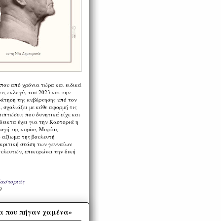
 που από χρόνια τώρα και ειδικά
ις εκλογές του 2023 και την
ράτηση της κυβέρνησης υπό τον
 σχολιάζει με κάθε αφορμή τις
πιπτώσεις που δυνητικά είχε και
εικτα έχει για την Καστοριά η
λογή της κυρίας Μαρίας
 αξίωμα της βουλευτή
 κριτική στάση των γενναίων
ουλευτών, επικυρώνει την δική
Καστοριάς
9
α που πήγαν χαμένα»