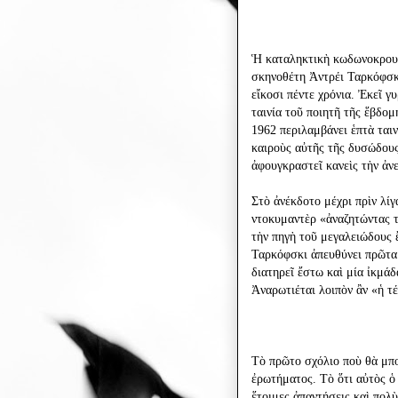
Ἡ καταληκτικὴ κωδωνοκρουσ
σκηνοθέτη Ἀντρέι Ταρκόφσκ
εἴκοσι πέντε χρόνια. Ἐκεῖ γ
ταινία τοῦ ποιητῆ τῆς ἕβδομ
1962 περιλαμβάνει ἑπτὰ ταιν
καιροὺς αὐτῆς τῆς δυσώδους
ἀφουγκραστεῖ κανεὶς τὴν ἀν
Στὸ ἀνέκδοτο μέχρι πρὶν λίγ
ντοκυμαντὲρ «ἀναζητώντας 
τὴν πηγὴ τοῦ μεγαλειώδους 
Ταρκόφσκι ἀπευθύνει πρῶτα 
διατηρεῖ ἔστω καὶ μία ἰκμά
Ἀναρωτιέται λοιπὸν ἂν «ἡ τ
Τὸ πρῶτο σχόλιο ποὺ θὰ μπο
ἐρωτήματος. Τὸ ὅτι αὐτὸς ὁ
ἕτοιμες ἀπαντήσεις καὶ πολ