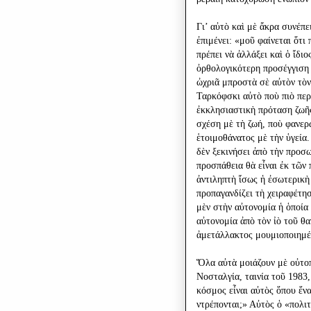
Γι’ αὐτὸ καὶ μὲ ἄκρα συνέπ
ἐπιμένει: «μοῦ φαίνεται ὅτ
πρέπει νὰ ἀλλάξει καὶ ὁ ἴδι
ὀρθολογικότερη προσέγγιση
ὠχριᾶ μπροστὰ σὲ αὐτὸν τὸν
Ταρκόφσκι αὐτὸ ποὺ πιὸ περι
ἐκκλησιαστικὴ πρόταση ζωῆς
σχέση μὲ τὴ ζωή, ποὺ φανερ
ἑτοιμοθάνατος μὲ τὴν ὑγεία
δὲν ξεκινήσει ἀπὸ τὴν προσ
προσπάθεια θὰ εἶναι ἐκ τῶν 
ἀντιληπτὴ ἴσως ἡ ἐσωτερικὴ
προπαγανδίζει τὴ χειραφέτη
μὲν στὴν αὐτονομία ἡ ὁποία 
αὐτονομία ἀπὸ τὸν ἰὸ τοῦ θα
ἀμετάλλακτος μουμιοποιημέν
Ὅλα αὐτὰ μοιάζουν μὲ οὐτοπί
Νοσταλγία, ταινία τοῦ 1983
κόσμος εἶναι αὐτὸς ὅπου ἕνα
ντρέπονται;» Αὐτὸς ὁ «πολι