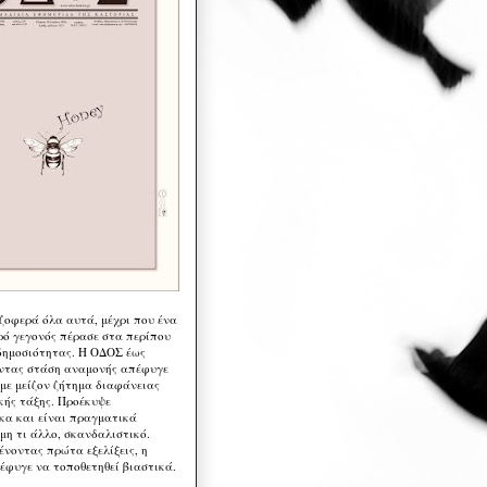
 ζοφερά όλα αυτά, μέχρι που ένα
ρό γεγονός πέρασε στα περίπου
δημοσιότητας. Η ΟΔΟΣ έως
ντας στάση αναμονής απέφυγε
 με μείζον ζήτημα διαφάνειας
κής τάξης. Προέκυψε
κα και είναι πραγματικά
μη τι άλλο, σκανδαλιστικό.
ένοντας πρώτα εξελίξεις, η
έφυγε να τοποθετηθεί βιαστικά.