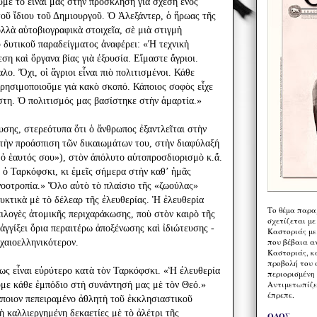
υμε τὸ εἶναι μας στὴν πρόσκληση γιὰ σχέση ἑνὸς
οῦ ἴδιου τοῦ Δημιουργοῦ. Ὁ Ἀλεξάντερ, ὁ ἥρωας τῆς
ολλὰ αὐτοβιογραφικὰ στοιχεῖα, σὲ μιὰ στιγμὴ
ῦ δυτικοῦ παραδείγματος ἀναφέρει: «Ἡ τεχνικὴ
η καὶ ὄργανα βίας γιὰ ἐξουσία. Εἴμαστε ἄγριοι.
ο. Ὄχι, οἱ ἄγριοι εἶναι πιὸ πολιτισμένοι. Κάθε
χρησιμοποιοῦμε γιὰ κακὸ σκοπό. Κάποιος σοφὸς εἶχε
ηστη. Ὁ πολιτισμός μας βασίστηκε στὴν ἁμαρτία.»
υσης, στερεότυπα ὅτι ὁ ἄνθρωπος ἐξαντλεῖται στὴν
τὴν προάσπιση τῶν δικαιωμάτων του, στὴν διαφύλαξή
ι ὁ ἑαυτός σου»), στὸν ἀπόλυτο αὐτοπροσδιορισμὸ κ.ἄ.
 ὁ Ταρκόφσκι, κι ἐμεῖς σήμερα στὴν καθ’ ἡμᾶς
νοοτροπία.» Ὅλο αὐτὸ τὸ πλαίσιο τῆς «ζωούλας»
υκτικὰ μὲ τὸ δέλεαρ τῆς ἐλευθερίας. Ἡ ἐλευθερία
Το θέμα παρα
πιλογὲς ἀτομικῆς περιχαράκωσης, ποὺ στὸν καιρὸ τῆς
σχετίζεται με
ἀγγίξει ὅρια περαιτέρω ἀποξένωσης καὶ ἰδιώτευσης -
Καστοριάς με
που βέβαια α
ρχαιοελληνικότερον.
Καστοριάς, κα
προβολή του 
ως εἶναι εὐρύτερο κατὰ τὸν Ταρκόφσκι. «Ἡ ἐλευθερία
περιορισμένη 
Αντιμετωπίζε
υμε κάθε ἐμπόδιο στὴ συνάντησή μας μὲ τὸν Θεό.»
έπρεπε.
κάποιον πεπειραμένο ἀθλητὴ τοῦ ἐκκλησιαστικοῦ
ὴ καλλιεργημένη δεκαετίες μὲ τὸ ἀλέτρι τῆς
ΟΔΟΣ