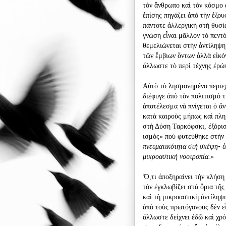
τὸν ἄνθρωπο καὶ τὸν κόσμο 
ἐπίσης πηγάζει ἀπὸ τὴν ἐξου
πάντοτε ἀλλεργικὴ στὴ θυσία
γνώση εἶναι μᾶλλον τὸ πεντ
θεμελιώνεται στὴν ἀντίληψη
τῶν ἔμβιων ὄντων ἀλλὰ εἰκ
ἄλλωστε τὸ περὶ τέχνης ἐρώ
Αὐτὸ τὸ λησμονημένο περιεχ
διέφυγε ἀπὸ τὸν πολιτισμὸ 
ἀποτέλεσμα νὰ πνίγεται ὁ ἄ
κατὰ καιροὺς μήπως καὶ πλη
στὴ Δύση Ταρκόφσκι, ἐξόρισ
ισμὸς» ποὺ φυτεύθηκε στὴν 
πνευματικότητα στὴ σκέψη• ὑ
μικροαστικὴ νοοτροπία.»
Ὅ,τι ἀποξηραίνει τὴν κλήση 
τὸν ἐγκλωβίζει στὰ ὅρια τῆς
καὶ τὴ μικροαστικὴ ἀντίληψη
ἀπὸ τοὺς πρωτόγονους δὲν εἶ
ἄλλωστε δείχνει ἐδῶ καὶ χρ