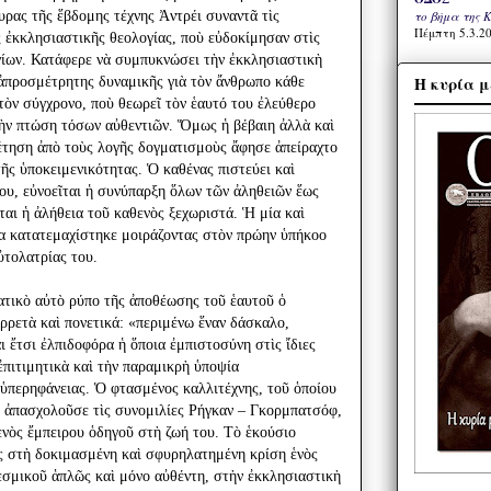
το βήμα της 
ρας τῆς ἕβδομης τέχνης Ἀντρέι συναντᾶ τὶς
Πέμπτη 5.3.20
 ἐκκλησιαστικῆς θεολογίας, ποὺ εὐδοκίμησαν στὶς
γίων. Κατάφερε νὰ συμπυκνώσει τὴν ἐκκλησιαστικὴ
Η κυρία μ
ἀπροσμέτρητης δυναμικῆς γιὰ τὸν ἄνθρωπο κάθε
 τὸν σύγχρονο, ποὺ θεωρεῖ τὸν ἑαυτό του ἐλεύθερο
τὴν πτώση τόσων αὐθεντιῶν. Ὅμως ἡ βέβαιη ἀλλὰ καὶ
έτηση ἀπὸ τοὺς λογῆς δογματισμοὺς ἄφησε ἀπείραχτο
ῆς ὑποκειμενικότητας. Ὁ καθένας πιστεύει καὶ
του, εὐνοεῖται ἡ συνύπαρξη ὅλων τῶν ἀληθειῶν ἕως
ται ἡ ἀλήθεια τοῦ καθενὸς ξεχωριστά. Ἡ μία καὶ
α κατατεμαχίστηκε μοιράζοντας στὸν πρώην ὑπήκοο
ὐτολατρίας του.
ατικὸ αὐτὸ ρύπο τῆς ἀποθέωσης τοῦ ἑαυτοῦ ὁ
ρρετὰ καὶ πονετικά: «περιμένω ἕναν δάσκαλο,
 ἔτσι ἐλπιδοφόρα ἡ ὅποια ἐμπιστοσύνη στὶς ἴδιες
ἐπιτιμητικὰ καὶ τὴν παραμικρὴ ὑποψία
ὑπερηφάνειας. Ὁ φτασμένος καλλιτέχνης, τοῦ ὁποίου
η ἀπασχολοῦσε τὶς συνομιλίες Ρήγκαν – Γκορμπατσόφ,
 ἑνὸς ἔμπειρου ὁδηγοῦ στὴ ζωή του. Τὸ ἑκούσιο
ς στὴ δοκιμασμένη καὶ σφυρηλατημένη κρίση ἑνὸς
θεσμικοῦ ἁπλῶς καὶ μόνο αὐθέντη, στὴν ἐκκλησιαστικὴ