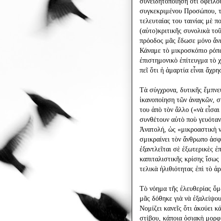
συνειδητοποίηση ὅτι ὀφείλο
συγκεκριμένου Προσώπου, τ
τελευταίας του ταινίας μὲ π
(αὐτο)κριτικῆς συνολικὰ το
πρόοδος μᾶς ἔδωσε μόνο ἄνεσ
Κάναμε τὸ μικροσκόπιο ρόπαλ
ἐπιστημονικὸ ἐπίτευγμα τὸ 
πεῖ ὅτι ἡ ἁμαρτία εἶναι ἄχρ
Τὰ σύγχρονα, δυτικῆς ἔμπνε
ἱκανοποίηση τῶν ἀναγκῶν, σ
του ἀπὸ τὸν ἄλλο («νὰ εἶσα
συνθέτουν αὐτὸ ποὺ γευόταν
Ἀνατολή, ὡς «μικροαστικὴ 
σμικραίνει τὸν ἄνθρωπο ἀσφ
ἐξαντλεῖται σὲ ἐξωτερικὲς ἐ
καπιταλιστικῆς κρίσης ἴσως 
τελικὰ ἠλιθιότητας ἐπὶ τὸ ἀ
Τὸ νόημα τῆς ἐλευθερίας ὅμ
μᾶς δόθηκε γιὰ νὰ ἐξαλείψο
Νομίζει κανεῖς ὅτι ἀκούει 
στίβου, κάποια ὁσιακὴ μορφ