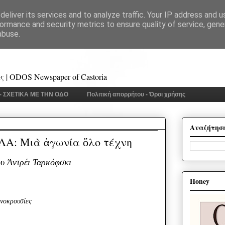
eliver its services and to analyze traffic. Your IP address and 
ormance and security metrics to ensure quality of service, gen
abuse.
 | ODOS Newspaper of Castoria
 - ΣΧΕΤΙΚΑ ΜΕ ΤΗΝ ΟΔΟ
Πολιτική απορρήτου - Όροι χρήσης
Αναζήτησ
Α: Μιὰ ἀγωνία ὅλο τέχνη
ου Ἀντρέι Ταρκόφσκι
Honey
νοκρουσίες