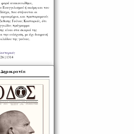
η φορά ανακοινώθηκε,
υ Ευαγγελισμού ή ακόμη και του
Πάσχα, που στήνονται οι
α αμνοερίφια, και προπαραμονές
Έκθεσης Γούνας Καστοριάς, ότι
ιγγιώδες πρόγραμμα
ης είναι στα σκαριά της
α την ενίσχυση, με όχι διαφανή
 κλάδου της γούνας.
Καστοριάς
26 | 1314
α Δημοκρατία