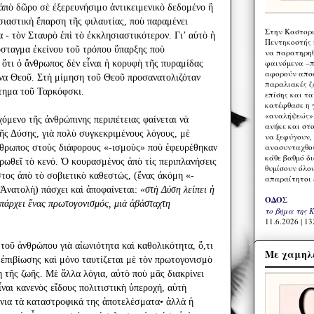
ἀπὸ δῶρο σὲ ἐξερευνήσιμο ἀντικειμενικὸ δεδομένο ἢ
σιαστικὴ ἔπαρση τῆς φιλαυτίας, ποὺ παραμένει
Στην Καστορι
 - τὸν Σταυρὸ ἐπὶ τὸ ἐκκλησιαστικότερον. Γι’ αὐτὸ ἡ
Πεντηκοστής 
όσταγμα ἐκείνου τοῦ τρόπου ὕπαρξης ποὺ
να παρατηρηθ
φαινόμενα –π
 ὅτι ὁ ἄνθρωπος δὲν εἶναι ἡ κορυφὴ τῆς πυραμίδας
αφορούν αποκ
όνα Θεοῦ. Στὴ μίμηση τοῦ Θεοῦ προσανατολιζόταν
παραλιακές ζ
τημα τοῦ Ταρκόφσκι.
επίσης και τ
κατέφθασε η 
«αναλήψεώς» 
όμενο τῆς ἀνθρώπινης περιπέτειας φαίνεται νὰ
ανήκε και στ
τῆς Δύσης, γιὰ πολὺ συγκεκριμένους λόγους, μὲ
να ξεφύγουν,
ανασυνταχθού
νθρωπος στοὺς διάφορους «-ισμοὺς» ποὺ ἐφευρέθηκαν
κάθε βαθμό δ
ρωθεῖ τὸ κενό. Ὁ κουρασμένος ἀπὸ τὶς περιπλανήσεις
θυμίσουν όλο
τος ἀπὸ τὸ σοβιετικὸ καθεστώς, (ἕνας ἀκόμη «-
απαραίτητοι 
Ἀνατολὴ) πάσχει καὶ ἀποφαίνεται:
«στὴ Δύση λείπει ἡ
ΟΔΟΣ
πάρχει ἕνας πρωτογονισμός, μιὰ ἀβάσταχτη
το βήμα της 
11.6.2026 | 13
τοῦ ἀνθρώπου γιὰ αἰωνιότητα καὶ καθολικότητα, ὅ,τι
Με χαμηλέ
 ἐπιβίωσης καὶ μόνο ταυτίζεται μὲ τὸν πρωτογονισμὸ
 τῆς ζωῆς. Μὲ ἄλλα λόγια, αὐτὸ ποὺ μᾶς διακρίνει
ναι κανενὸς εἴδους πολιτιστικὴ ὑπεροχή, αὐτὴ
όνια τὰ καταστροφικά της ἀποτελέσματα• ἀλλὰ ἡ