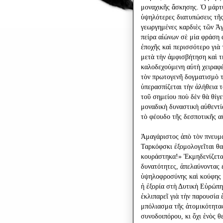
μοναχικῆς ἄσκησης. Ὁ μάρτυ
ὑψηλότερες διατυπώσεις τῆς
γεωργημένες καρδιὲς τῶν Ἁ
πείρα αἰώνων σὲ μία φράση 
ἐποχῆς καὶ περισσότερο γιὰ
μετὰ τὴν ἀμφισβήτηση καὶ 
καλοδεχούμενη αὐτὴ χειραφ
τὸν πρωτογενῆ δογματισμὸ τ
ὑπερασπίζεται τὴν ἀλήθεια 
τοῦ σημείου ποὺ δὲν θὰ θίγε
μοναδικὴ δυναστικὴ αὐθεντί
τὸ φέουδο τῆς δεσποτικῆς α
Ἀμαγάριστος ἀπὸ τὸν πνευμ
Ταρκόφσκι ἐξομολογεῖται θα
κουράστηκα!» Ἐκμηδενίζεται
δυνατότητες, ἀπελαύνοντας 
ὑψηλοφροσύνης καὶ κούφης 
ἡ ἐξορία στὴ Δυτικὴ Εὐρώπ
ἐκλιπαρεῖ γιὰ τὴν παρουσία
μπόλιασμα τῆς ἀτομικότητα
συνοδοιπόρου, κι ὄχι ἑνὸς 