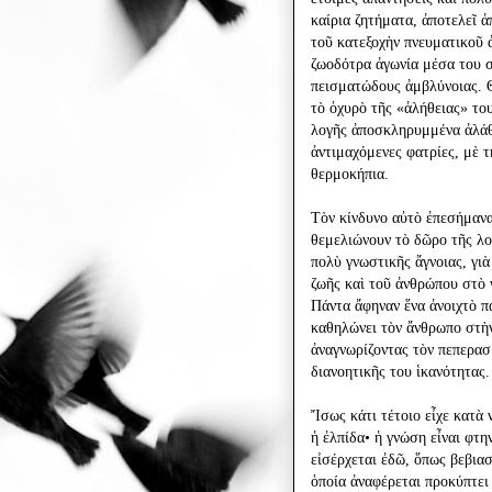
καίρια ζητήματα, ἀποτελεῖ 
τοῦ κατεξοχὴν πνευματικοῦ ἀ
ζωοδότρα ἀγωνία μέσα του σ
πεισματώδους ἀμβλύνοιας. Θ
τὸ ὀχυρὸ τῆς «ἀλήθειας» το
λογῆς ἀποσκληρυμμένα ἀλάθ
ἀντιμαχόμενες φατρίες, μὲ 
θερμοκήπια.
Τὸν κίνδυνο αὐτὸ ἐπεσήμανα
θεμελιώνουν τὸ δῶρο τῆς λο
πολὺ γνωστικῆς ἄγνοιας, γιὰ
ζωῆς καὶ τοῦ ἀνθρώπου στὸ 
Πάντα ἄφηναν ἕνα ἀνοιχτὸ πα
καθηλώνει τὸν ἄνθρωπο στὴν
ἀναγνωρίζοντας τὸν πεπερα
διανοητικῆς του ἱκανότητας.
Ἴσως κάτι τέτοιο εἶχε κατὰ 
ἡ ἐλπίδα• ἡ γνώση εἶναι φτη
εἰσέρχεται ἐδῶ, ὅπως βεβια
ὁποία ἀναφέρεται προκύπτει