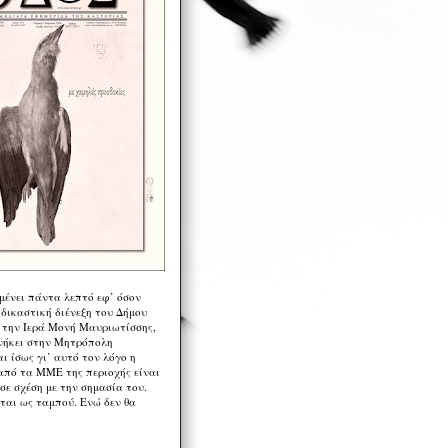
μένει πάντα λεπτό εφ’ όσον
 δικαστική διένεξη του Δήμου
 την Ιερά Μονή Μαυριωτίσσης,
νήκει στην Μητρόπολη
ι ίσως γι’ αυτό τον λόγο η
από τα ΜΜΕ της περιοχής είναι
σε σχέση με την σημασία του.
ται ως ταμπού. Ενώ δεν θα