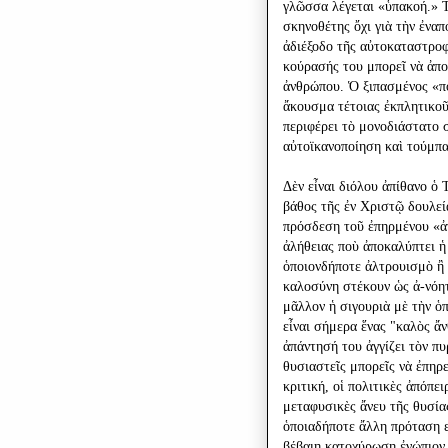
γλῶσσα λέγεται «ὑπακοή.» Τὴ
σκηνοθέτης ὄχι γιὰ τὴν ἐνα
ἀδιέξοδο τῆς αὐτοκαταστροφ
κούρασής του μπορεῖ νὰ ἀπο
ἀνθρώπου. Ὁ ξιπασμένος «πο
ἄκουσμα τέτοιας ἐκπλητικο
περιφέρει τὸ μονοδιάστατο 
αὐτοϊκανοποίηση καὶ τούμπα
Δὲν εἶναι διόλου ἀπίθανο ὁ
βάθος τῆς ἐν Χριστῷ δουλεί
πρόσδεση τοῦ ἐπηρμένου «ἀ
ἀλήθειας ποὺ ἀποκαλύπτει ἡ
ὁποιονδήποτε ἀλτρουισμὸ ἢ
καλοσύνη στέκουν ὡς ἀ-νόη
μᾶλλον ἡ σιγουριὰ μὲ τὴν ὁ
εἶναι σήμερα ἕνας "καλὸς ἄ
ἀπάντησή του ἀγγίζει τὸν π
θυσιαστεῖς μπορεῖς νὰ ἐπηρ
κριτική, οἱ πολιτικὲς ἀπόπε
μεταφυσικὲς ἄνευ τῆς θυσίας
ὁποιαδήποτε ἄλλη πρόταση εἲ
βέβαιη κατοχύρωση ἐνώπιον 