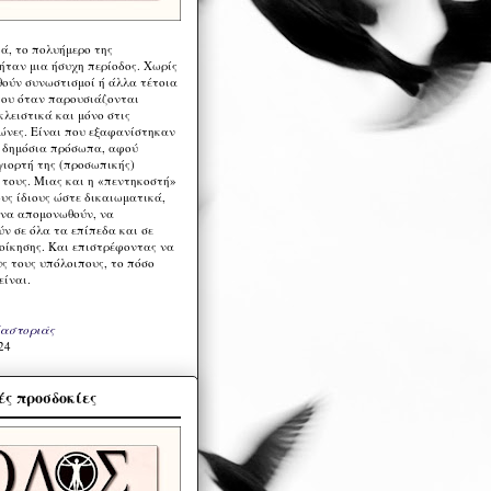
ά, το πολυήμερο της
ήταν μια ήσυχη περίοδος. Χωρίς
ούν συνωστισμοί ή άλλα τέτοια
ου όταν παρουσιάζονται
λειστικά και μόνο στις
ώνες. Είναι που εξαφανίστηκαν
α δημόσια πρόσωπα, αφού
γιορτή της (προσωπικής)
τους. Μιας και η «πεντηκοστή»
ους ίδιους ώστε δικαιωματικά,
 να απομονωθούν, να
ν σε όλα τα επίπεδα και σε
ιοίκησης. Και επιστρέφοντας να
υς τους υπόλοιπους, το πόσο
είναι.
Καστοριάς
24
ς προσδοκίες