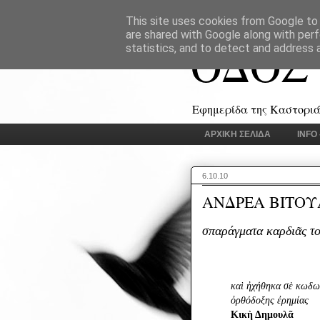
This site uses cookies from Google to d
are shared with Google along with perf
ΟΔΟΣ
statistics, and to detect and address 
Εφημερίδα της Καστοριάς
ΑΡΧΙΚΗ ΣΕΛΙΔΑ
INFO
6.10.10
ΑΝΔΡΕΑ ΒΙΤΟΥΛ
σπαράγματα καρδιᾶς τ
καὶ ἠχήθηκα σὲ κωδω
ὀρθόδοξης ἐρημίας
Κικὴ Δημουλᾶ