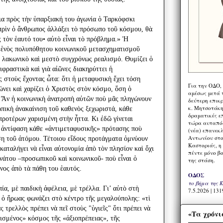
εια πρὸς τὴν ὑπαρξιακή του ἀγωνία ὁ Ταρκόφσκι
ι πρὶν ὁ ἄνθρωπος ἀλλάξει τὸ πρόσωπο τοῦ κόσμου, θὰ
ος τὸν ἑαυτό του• αὐτὸ εἶναι τὸ πρόβλημα.» Ἡ
 ἑνὸς πολυπόθητου κοινωνικοῦ μετασχηματισμοῦ
 λακωνικὸ καὶ μεστὸ συγχρόνως ρεαλισμό. Θυμίζει ὁ
φραστικὰ καὶ γιὰ αἰῶνες διακηρύττει ἡ
 στοὺς ἔχοντας ὦτα: ὅτι ἡ μεταφυσικὴ ἔχει τόση
Για την ΟΔΟ,
ώνει καὶ χαρίζει ὁ Χριστὸς στὸν κόσμο, ὅση ὁ
αμέσως μετά τ
. Ἂν ἡ κοινωνικὴ ἀνατροπὴ αὐτῶν ποὺ μᾶς πληγώνουν
δεύτερη επικ
κ. Μητσοτάκη,
ωπικὴ ἀνακαίνιση τοῦ καθενὸς ξεχωριστά, κάθε
δραματικές ε
προτέρων χαρισμένη στὴν ἧττα. Κι ἐδῶ γίνεται
τώρα αυταπόδ
 ἀντίφαση κάθε «ἀντιμεταφυσικῆς» πρότασης ποὺ
(νέα) επανεκ
Αντωνίου στο
ση τοῦ ἀτόμου. Τέτοιου εἴδους προτάγματα ὀμνύουν
Καστοριάς, η
καταλήγει νὰ εἶναι αὐτονομία ἀπὸ τὸν πλησίον καὶ ὄχι
πέντε μόνο β
νάτου –προσωπικοῦ καὶ κοινωνικοῦ- ποὺ εἶναι ὁ
της στάση.
ος ἀπὸ τὰ πάθη του ἑαυτός.
ΟΔΟΣ
το βήμα της 
α, μὲ παιδικὴ ἀφέλεια, μὲ τρέλλα. Γι’ αὐτὸ στὴ
7.5.2026 | 131
, ὁ ἥρωας φωνάζει στὸ κέντρο τῆς μεγαλούπολης: «τὶ
ς τρελλὸς πρέπει νὰ πεῖ στοὺς "ὑγιεῖς" ὅτι πρέπει νὰ
«Τα χρόνι
τισμένος» κόσμος τῆς «ἀξιοπρέπειας», τῆς