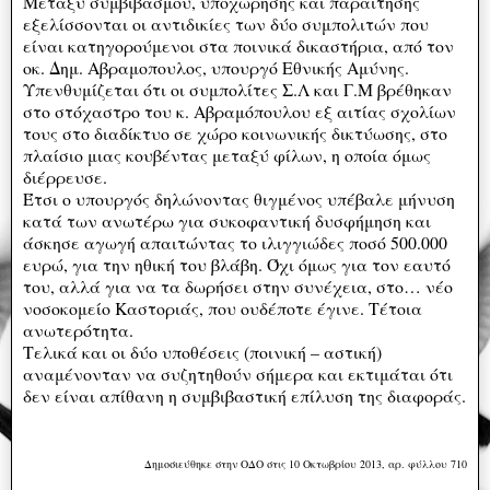
Μεταξύ συμβιβασμού, υποχώρησης και παραίτησης
εξελίσσονται οι αντιδικίες των δύο συμπολιτών που
είναι κατηγορούμενοι στα ποινικά δικαστήρια, από τον
οκ. Δημ. Αβραμοπουλος, υπουργό Εθνικής Αμύνης.
Υπενθυμίζεται ότι οι συμπολίτες Σ.Λ και Γ.Μ βρέθηκαν
στο στόχαστρο του κ. Αβραμόπουλου εξ αιτίας σχολίων
τους στο διαδίκτυο σε χώρο κοινωνικής δικτύωσης, στο
πλαίσιο μιας κουβέντας μεταξύ φίλων, η οποία όμως
διέρρευσε.
Έτσι ο υπουργός δηλώνοντας θιγμένος υπέβαλε μήνυση
κατά των ανωτέρω για συκοφαντική δυσφήμηση και
άσκησε αγωγή απαιτώντας το ιλιγγιώδες ποσό 500.000
ευρώ, για την ηθική του βλάβη. Όχι όμως για τον εαυτό
του, αλλά για να τα δωρήσει στην συνέχεια, στο… νέο
νοσοκομείο Καστοριάς, που ουδέποτε έγινε. Τέτοια
ανωτερότητα.
Τελικά και οι δύο υποθέσεις (ποινική – αστική)
αναμένονταν να συζητηθούν σήμερα και εκτιμάται ότι
δεν είναι απίθανη η συμβιβαστική επίλυση της διαφοράς.
Δημοσιεύθηκε στην ΟΔΟ στις 10 Οκτωβρίου 2013, αρ. φύλλου 710