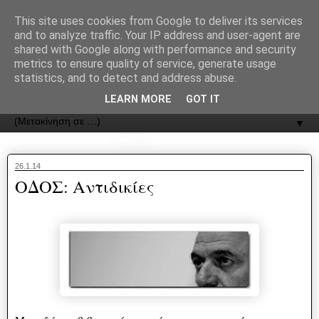
recJPp8XvMXop0y2Y7vHbTA_Phw
This site uses cookies from Google to deliver its services
and to analyze traffic. Your IP address and user-agent are
ΟΔΟΣ
shared with Google along with performance and security
metrics to ensure quality of service, generate usage
statistics, and to detect and address abuse.
Εφημερίδα της Καστοριάς | ODOS Newspaper of Castoria
LEARN MORE
GOT IT
▼
26.1.14
ΟΔΟΣ: Αντιδικίες