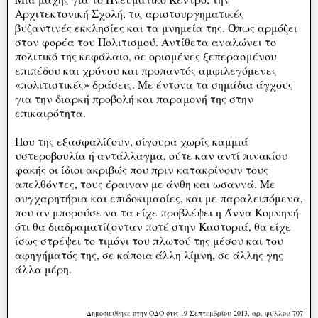
Αρχιτεκτονική Σχολή, τις αριστουργηματικές
βυζαντινές εκκλησίες και τα μνημεία της. Όπως αρμόζει
στον φορέα του Πολιτισμού. Αντίθετα αναλώνει το
πολιτικό της κεφάλαιο, σε ορισμένες ξεπερασμένου
επιπέδου και χρόνου και προπαντός αμφιλεγόμενες
«πολιτιστικές» δράσεις. Με έντονα τα σημάδια άγχους
για την διαρκή προβολή και παραμονή της στην
επικαιρότητα.
Που της εξασφαλίζουν, σίγουρα χωρίς καμμιά
υστεροβουλία ή αντάλλαγμα, ούτε καν αντί πινακίου
φακής οι ίδιοι ακριβώς που πριν κατακρίνουν τους
απελθόντες, τους έραιναν με άνθη και ωσαννά. Με
συγχαρητήρια και επιδοκιμασίες, και με παραλειπόμενα,
που αν μπορούσε να τα είχε προβλέψει η Άννα Κομνηνή
ότι θα διαδραματίζονταν ποτέ στην Καστοριά, θα είχε
ίσως στρέψει το τιμόνι του πλωτού της μέσου και του
αφηγήματός της, σε κάποια άλλη λίμνη, σε άλλης γης
άλλα μέρη.
Δημοσιεύθηκε στην ΟΔΟ στις 19 Σεπτεμβρίου 2013, αρ. φύλλου 707