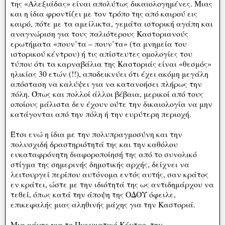
της «Αλεξιάδας» είναι απολύτως δικαιολογημένες. Μιας
και η ίδια φροντίζει με τον τρόπο της από καιρού εις
καιρό, πότε με τα αμείλικτα, γεμάτα ιστορική αγάπη και
αναγνώριση για τους παλιότερους Καστοριανούς
ερωτήματα «πουν’τα – πουν’τα» (τα μνημεία του
ιστορικού κέντρου) ή τις απίστευτες ομολογίες του
τύπου ότι τα καρναβάλια της Καστοριάς είναι «θεσμός»
ηλικίας 30 ετών (!!), αποδεικνύει ότι έχει ακόμη μεγάλη
απόσταση να καλύψει για να κατανοήσει πλήρως την
πόλη. Όπως και πολλοί άλλοι βέβαια, μερικοί από τους
οποίους μάλιστα δεν έχουν ούτε την δικαιολογία να μην
κατάγονται από την πόλη ή την ευρύτερη περιοχή.
Έτσι ενώ η ίδια με την πολυπραγμοσύνη και την
πολυσχιδή δραστηριότητά της και την καθόλου
ευκαταφρόνητη διαφοροποίησή της από το συνολικό
στίγμα της σημερινής δημοτικής αρχής, δείχνει να
λειτουργεί περίπου αυτόνομα εντός αυτής, σαν κράτος
εν κράτει, ώστε με την ιδιότητά της ως αντιδημάρχου να
τεθεί, όπως κατά την άποψη της ΟΔΟΥ όφειλε,
επικεφαλής μιας αληθινής μάχης για την Καστοριά.
Μια μάχης για το Πνευματικό Κέντρο, την