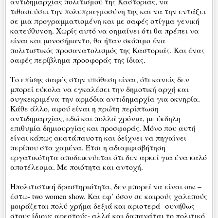
αντιδημαρχίας πολιτισμού της Καστοριάς, να
τιθασεύσει την πολυπραγμοσύνη της και να την εντάξει
σε μια προγραμματισμένη και με σαφές στίγμα γενική
κατεύθυνση. Χωρίς αυτό να σημαίνει ότι θα πρέπει να
είναι και μονοσήμαντο, θα ήταν σκόπιμο ένα
πολιτιστικός προσανατολισμός της Καστοριάς. Και ένας
σαφές περίβλημα προσφοράς της ίδιας.
Το επίσης σαφές στην υπόθεση είναι, ότι κανείς δεν
μπορεί εύκολα να εγκαλέσει την δημοτική αρχή και
συγκεκριμένα την αρμόδια αντιδημαρχία για οκνηρία.
Κάθε άλλο, αφού είναι η πρώτη περίπτωση
αντιδημαρχίας, εδώ και πολλά χρόνια, με έκδηλη
επιθυμία δημιουργίας και προσφοράς. Μόνο που αυτή
είναι κάπως ακατάπαυστη και δείχνει να πηγαίνει
περίπου στα χαμένα. Έτσι η αδιαμφισβήτηση
εργατικότητα αποδεικνύεται ότι δεν αρκεί για ένα καλό
αποτέλεσμα. Με ποιότητα και αντοχή.
Ηπολιτιστική δραστηριότητα, δεν μπορεί να είναι one –
έστω- two women show. Και εφ’ όσον σε καιρούς χαλεπούς
μοιράζεται πολύ χρήμα δεξιά και αριστερά -συνήθως
στους ίδιους αρεστούς- αλλά και δαπανάται το πολιτικό