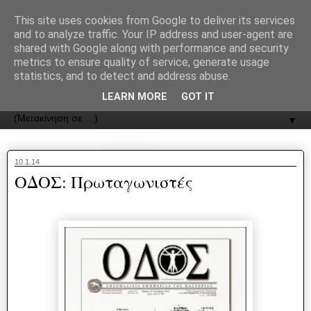
recJPp8XvMXop0y2Y7vHbTA_Phw
This site uses cookies from Google to deliver its services
and to analyze traffic. Your IP address and user-agent are
ΟΔΟΣ
shared with Google along with performance and security
metrics to ensure quality of service, generate usage
statistics, and to detect and address abuse.
Εφημερίδα της Καστοριάς | ODOS Newspaper of Castoria
LEARN MORE
GOT IT
▼
10.1.14
ΟΔΟΣ: Πρωταγωνιστές