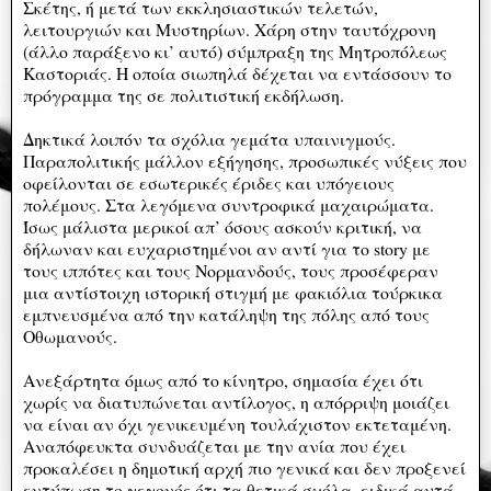
Σκέτης, ή μετά των εκκλησιαστικών τελετών,
λειτουργιών και Μυστηρίων. Χάρη στην ταυτόχρονη
(άλλο παράξενο κι’ αυτό) σύμπραξη της Μητροπόλεως
Καστοριάς. Η οποία σιωπηλά δέχεται να εντάσσουν το
πρόγραμμα της σε πολιτιστική εκδήλωση.
Δηκτικά λοιπόν τα σχόλια γεμάτα υπαινιγμούς.
Παραπολιτικής μάλλον εξήγησης, προσωπικές νύξεις που
οφείλονται σε εσωτερικές έριδες και υπόγειους
πολέμους. Στα λεγόμενα συντροφικά μαχαιρώματα.
Ίσως μάλιστα μερικοί απ’ όσους ασκούν κριτική, να
δήλωναν και ευχαριστημένοι αν αντί για το story με
τους ιππότες και τους Νορμανδούς, τους προσέφεραν
μια αντίστοιχη ιστορική στιγμή με φακιόλια τούρκικα
εμπνευσμένα από την κατάληψη της πόλης από τους
Οθωμανούς.
Ανεξάρτητα όμως από το κίνητρο, σημασία έχει ότι
χωρίς να διατυπώνεται αντίλογος, η απόρριψη μοιάζει
να είναι αν όχι γενικευμένη τουλάχιστον εκτεταμένη.
Αναπόφευκτα συνδυάζεται με την ανία που έχει
προκαλέσει η δημοτική αρχή πιο γενικά και δεν προξενεί
εντύπωση το γεγονός ότι τα θετικά σχόλα, ειδικά αυτά