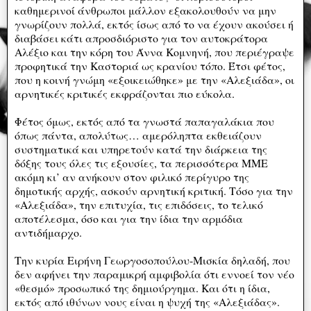
καθημερινοί άνθρωποι μάλλον εξακολουθούν να μην
γνωρίζουν πολλά, εκτός ίσως από το να έχουν ακούσει ή
διαβάσει κάτι απροσδιόριστο για τον αυτοκράτορα
Αλέξιο και την κόρη του Άννα Κομνηνή, που περιέγραψε
προφητικά την Καστοριά ως κρανίου τόπο. Έτσι φέτος,
που η κοινή γνώμη «εξοικειώθηκε» με την «Αλεξιάδα», οι
αρνητικές κριτικές εκφράζονται πιο εύκολα.
Φέτος όμως, εκτός από τα γνωστά παπαγαλάκια που
όπως πάντα, απολύτως… αμερόληπτα εκθειάζουν
συστηματικά και υπηρετούν κατά την διάρκεια της
δόξης τους όλες τις εξουσίες, τα περισσότερα ΜΜΕ
ακόμη κι’ αν ανήκουν στον φιλικό περίγυρο της
δημοτικής αρχής, ασκούν αρνητική κριτική. Τόσο για την
«Αλεξιάδα», την επιτυχία, τις επιδόσεις, το τελικό
αποτέλεσμα, όσο και για την ίδια την αρμόδια
αντιδήμαρχο.
Την κυρία Ειρήνη Γεωργοσοπούλου-Μισκία δηλαδή, που
δεν αφήνει την παραμικρή αμφιβολία ότι εννοεί τον νέο
«θεσμό» προσωπικό της δημιούργημα. Και ότι η ίδια,
εκτός από ιθύνων νους είναι η ψυχή της «Αλεξιάδας».