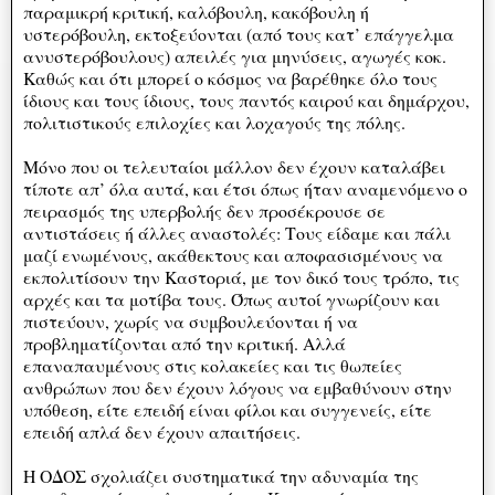
παραμικρή κριτική, καλόβουλη, κακόβουλη ή
υστερόβουλη, εκτοξεύονται (από τους κατ’ επάγγελμα
ανυστερόβουλους) απειλές για μηνύσεις, αγωγές κοκ.
Καθώς και ότι μπορεί ο κόσμος να βαρέθηκε όλο τους
ίδιους και τους ίδιους, τους παντός καιρού και δημάρχου,
πολιτιστικούς επιλοχίες και λοχαγούς της πόλης.
Μόνο που οι τελευταίοι μάλλον δεν έχουν καταλάβει
τίποτε απ’ όλα αυτά, και έτσι όπως ήταν αναμενόμενο ο
πειρασμός της υπερβολής δεν προσέκρουσε σε
αντιστάσεις ή άλλες αναστολές: Τους είδαμε και πάλι
μαζί ενωμένους, ακάθεκτους και αποφασισμένους να
εκπολιτίσουν την Καστοριά, με τον δικό τους τρόπο, τις
αρχές και τα μοτίβα τους. Όπως αυτοί γνωρίζουν και
πιστεύουν, χωρίς να συμβουλεύονται ή να
προβληματίζονται από την κριτική. Αλλά
επαναπαυμένους στις κολακείες και τις θωπείες
ανθρώπων που δεν έχουν λόγους να εμβαθύνουν στην
υπόθεση, είτε επειδή είναι φίλοι και συγγενείς, είτε
επειδή απλά δεν έχουν απαιτήσεις.
Η ΟΔΟΣ σχολιάζει συστηματικά την αδυναμία της