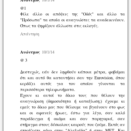
@1
Φίλε άλλο οι απόψεις της "Οδός" και άλλο τα
"Πρόσωπα" τα οποία οι αναγνώστες τα αναδεικνύουν.
Όπως τα ψηφίζουν άλλωστε στις εκλογές.
Απάντηση
Ανώνυμος
10/1/14
@ 3
Δυστυχώς, εάν δεν ληφθούν κάποια μέτρα, φοβάμαι
ότι και αυτό θα καταντήσει σαν την Eurovision, όπου
κερδίζει αυτός για τον οποίον γίνονται τα
περισσότερα τηλεφωνήματα.
Έχουν κι αυτοί το δίκιο τους που θέλουν την
αναγνώριση (δημοσιότητα ή καταξίωση;) έχουμε κι
εμείς το δίκιο μας που θέλουμε να βγαίνουν στο φως
και οι αφανείς ήρωες, έστω για λίγο, σαν καλό
παράδειγμα ή ακόμα και σαν παρηγοριά, σαν
στήριγμα στους δύσκολους καιρούς που ζούμε. Εκτός αν
στηρίζεστε μόνο στην "Αλεξιάδα" ή στην ΜΕΤ. Και