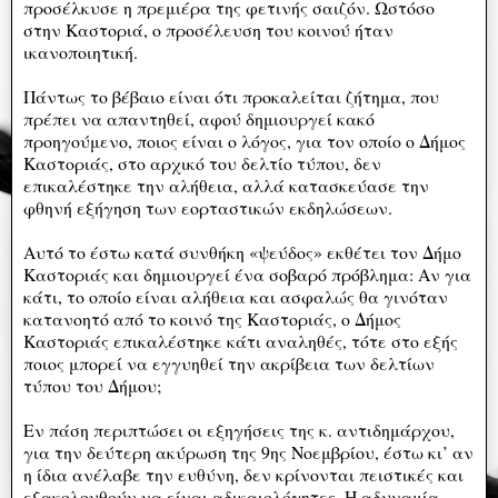
προσέλκυσε η πρεμιέρα της φετινής σαιζόν. Ωστόσο
στην Καστοριά, ο προσέλευση του κοινού ήταν
ικανοποιητική.
Πάντως το βέβαιο είναι ότι προκαλείται ζήτημα, που
πρέπει να απαντηθεί, αφού δημιουργεί κακό
προηγούμενο, ποιος είναι ο λόγος, για τον οποίο ο Δήμος
Καστοριάς, στο αρχικό του δελτίο τύπου, δεν
επικαλέστηκε την αλήθεια, αλλά κατασκεύασε την
φθηνή εξήγηση των εορταστικών εκδηλώσεων.
Αυτό το έστω κατά συνθήκη «ψεύδος» εκθέτει τον Δήμο
Καστοριάς και δημιουργεί ένα σοβαρό πρόβλημα: Αν για
κάτι, το οποίο είναι αλήθεια και ασφαλώς θα γινόταν
κατανοητό από το κοινό της Καστοριάς, ο Δήμος
Καστοριάς επικαλέστηκε κάτι αναληθές, τότε στο εξής
ποιος μπορεί να εγγυηθεί την ακρίβεια των δελτίων
τύπου του Δήμου;
Εν πάση περιπτώσει οι εξηγήσεις της κ. αντιδημάρχου,
για την δεύτερη ακύρωση της 9ης Νοεμβρίου, έστω κι’ αν
η ίδια ανέλαβε την ευθύνη, δεν κρίνονται πειστικές και
εξακολουθούν να είναι αδικαιολόγητες. Η αδυναμία