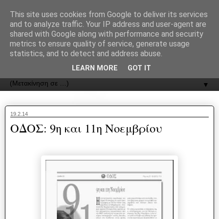
recJPp8XvMXop0y2Y7vHbTA_Phw
This site uses cookies from Google to deliver its services
and to analyze traffic. Your IP address and user-agent are
ΟΔΟΣ
shared with Google along with performance and security
metrics to ensure quality of service, generate usage
statistics, and to detect and address abuse.
Εφημερίδα της Καστοριάς | ODOS Newspaper of Castoria
LEARN MORE
GOT IT
▼
19.2.14
ΟΔΟΣ: 9η και 11η Νοεμβρίου