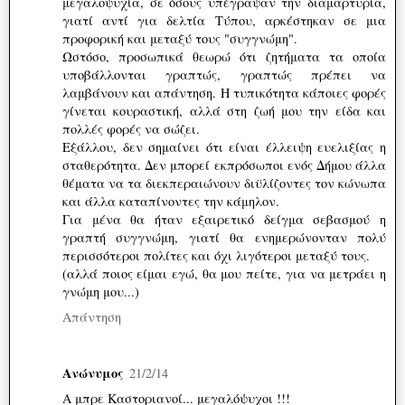
μεγαλοψυχία, σε όσους υπέγραψαν την διαμαρτυρία,
γιατί αντί για δελτία Τύπου, αρκέστηκαν σε μια
προφορική και μεταξύ τους "συγγνώμη".
Ωστόσο, προσωπικά θεωρώ ότι ζητήματα τα οποία
υποβάλλονται γραπτώς, γραπτώς πρέπει να
λαμβάνουν και απάντηση. Η τυπικότητα κάποιες φορές
γίνεται κουραστική, αλλά στη ζωή μου την είδα και
πολλές φορές να σώζει.
Εξάλλου, δεν σημαίνει ότι είναι έλλειψη ευελιξίας η
σταθερότητα. Δεν μπορεί εκπρόσωποι ενός Δήμου άλλα
θέματα να τα διεκπεραιώνουν διϋλίζοντες τον κώνωπα
και άλλα καταπίνοντες την κάμηλον.
Για μένα θα ήταν εξαιρετικό δείγμα σεβασμού η
γραπτή συγγνώμη, γιατί θα ενημερώνονταν πολύ
περισσότεροι πολίτες και όχι λιγότεροι μεταξύ τους.
(αλλά ποιος είμαι εγώ, θα μου πείτε, για να μετράει η
γνώμη μου...)
Απάντηση
Ανώνυμος
21/2/14
Α μπρε Καστοριανοί... μεγαλόψυχοι !!!