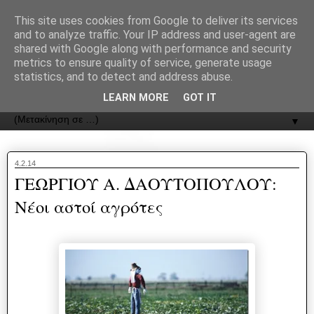
recJPp8XvMXop0y2Y7vHbTA_Phw
This site uses cookies from Google to deliver its services
and to analyze traffic. Your IP address and user-agent are
ΟΔΟΣ
shared with Google along with performance and security
metrics to ensure quality of service, generate usage
statistics, and to detect and address abuse.
Εφημερίδα της Καστοριάς | ODOS Newspaper of Castoria
LEARN MORE
GOT IT
▼
4.2.14
ΓΕΩΡΓΙΟΥ Α. ΔΑΟΥΤΟΠΟΥΛΟΥ:
Νέοι αστοί αγρότες