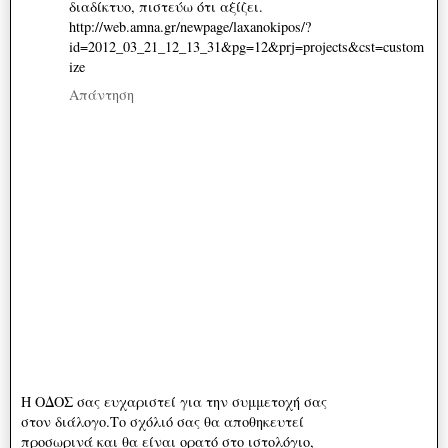
διαδίκτυο, πιστεύω ότι αξίζει.
http://web.amna.gr/newpage/laxanokipos/?
id=2012_03_21_12_13_31&pg=12&prj=projects&cst=custom
ize
Απάντηση
Η ΟΔΟΣ σας ευχαριστεί για την συμμετοχή σας
στον διάλογο.Το σχόλιό σας θα αποθηκευτεί
προσωρινά και θα είναι ορατό στο ιστολόγιο,