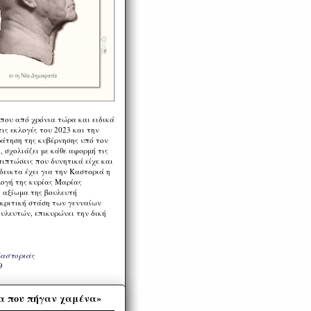
 που από χρόνια τώρα και ειδικά
ις εκλογές του 2023 και την
ράτηση της κυβέρνησης υπό τον
 σχολιάζει με κάθε αφορμή τις
πιπτώσεις που δυνητικά είχε και
εικτα έχει για την Καστοριά η
λογή της κυρίας Μαρίας
 αξίωμα της βουλευτή
 κριτική στάση των γενναίων
ουλευτών, επικυρώνει την δική
Καστοριάς
9
α που πήγαν χαμένα»