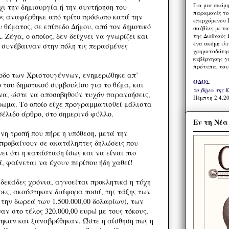
Για μια ακόμ
χι την δημιουργία ή την συντήρηση του
παραμονές το
ς αναφέρθηκε από τρίτο πρόσωπο κατά την
επερχόμενου 
θέματος, σε επίπεδο Δήμου, από τον δημοτικό
σούβλες με τ
 Ζέγα, ο οποίος, δεν δείχνει να γνωρίζει και
της Διεθνούς 
ένα ακόμη ιλ
συνέβαιναν στην πόλη τις περασμένες
χρηματοδότησ
κυβέρνησης γι
πρότυπα, του
οδο των Χριστουγέννων, ενημερώθηκε απ’
ΟΔΟΣ
 του δημοτικού συμβουλίου για το θέμα, και
το βήμα της 
να, ώστε να αποσοβηθούν τυχόν παρανοήσεις,
Πέμπτη 2.4.20
έρωμα. Το οποίο είχε προγραμματισθεί μάλιστα
σέλιδο άρθρο, στο σημερινό φύλλο.
Εν τη Νέ
νη τροπή που πήρε η υπόθεση, μετά την
προβαίνουν σε ακατάληπτες δηλώσεις που
νει ότι η κατάσταση ίσως και να είναι πιο
, φαίνεται να έχουν περίπου ήδη χαθεί!
 δεκάδες χρόνια, αγνοείται προκλητικά η τύχη
ρες, ακούστηκαν διάφορα ποσά, της τάξης των
 την δωρεά των 1.500.000,00 δολαρίων), των
αν στο τέλος 320.000,00 ευρώ με τους τόκους,
ηκαν και ξαναβρέθηκαν. Ώστε η αίσθηση πως η