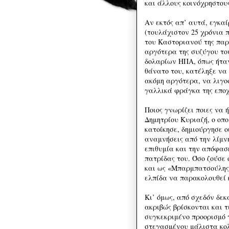
και άλλους κοινόχρηστου
Αν εκτός απ’ αυτά, εγκα
(τουλάχιστον 25 χρόνια 
του Καστοριανού της παρ
αργότερα της συζύγου του
δολαρίων ΗΠΑ, όπως ήταν 
θάνατο του, κατέληξε να 
ακόμη αργότερα, να λιγο
γαλλικά φράγκα της εποχ
Ποιος γνωρίζει ποιες να 
Δημητρίου Κυριαζή, ο οπ
κατοίκησε, δημιούργησε ο
αναμνήσεις από την λίμν
επιθυμία και την απόφασή
πατρίδας του. Όσο ζούσε
και ως «Μπαρμπατσούλης»
ελπίδα να παρακολουθεί 
Κι’ όμως, από σχεδόν δεκ
ακριβώς βρίσκονται και 
συγκεκριμένο προορισμό 
στεγασμένου μάλιστα κο