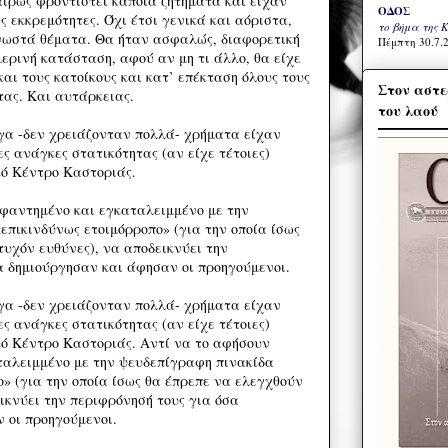
ίρως φροντιστεί κάποια ζητήματα και είχαν
ΟΔΟΣ
ς εκκρεμότητες. Όχι έτσι γενικά και αόριστα,
το βήμα της 
νωστά θέματα. Θα ήταν ασφαλώς, διαφορετική
Πέμπτη 30.7.2
μερινή κατάσταση, αφού αν μη τι άλλο, θα είχε
αι τους κατοίκους και κατ’ επέκταση όλους τους
Στον αστε
ητας. Και αυτάρκειας.
του λαού
γα -δεν χρειάζονταν πολλά- χρήματα είχαν
ς ανάγκες στατικότητας (αν είχε τέτοιες)
ό Κέντρο Καστοριάς.
φαντημένο και εγκαταλειμμένο με την
επικινδύνως ετοιμόρροπο» (για την οποία ίσως
τυχόν ευθύνες), να αποδεικνύει την
α δημιούργησαν και άφησαν οι προηγούμενοι.
γα -δεν χρειάζονταν πολλά- χρήματα είχαν
ς ανάγκες στατικότητας (αν είχε τέτοιες)
ό Κέντρο Καστοριάς. Αντί να το αφήσουν
ταλειμμένο με την ψευδεπίγραφη πινακίδα
ο» (για την οποία ίσως θα έπρεπε να ελεγχθούν
ικνύει την περιφρόνησή τους για όσα
 οι προηγούμενοι.