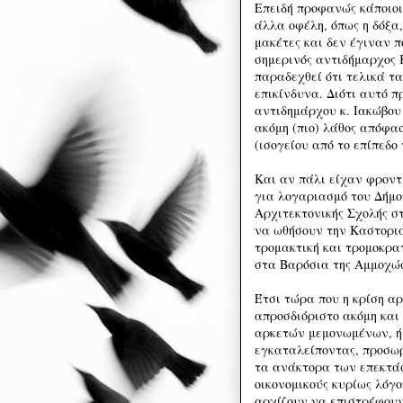
Επειδή προφανώς κάποιοι
άλλα οφέλη, όπως η δόξα,
μακέτες και δεν έγιναν π
σημερινός αντιδήμαρχος 
παραδεχθεί ότι τελικά τα
επικίνδυνα. Διότι αυτό 
αντιδημάρχου κ. Ιακώβου
ακόμη (πιο) λάθος απόφα
(ισογείου από το επίπεδ
Και αν πάλι είχαν φροντί
για λογαριασμό του Δήμου
Αρχιτεκτονικής Σχολής σ
να ωθήσουν την Καστοριά
τρομακτική και τρομοκρατ
στα Βαρόσια της Αμμοχώ
Έτσι τώρα που η κρίση αρ
απροσδιόριστο ακόμη και
αρκετών μεμονωμένων, ή 
εγκαταλείποντας, προσωρι
τα ανάκτορα των επεκτάσε
οικονομικούς κυρίως λόγ
αρχίζουν να επιστρέφουν 