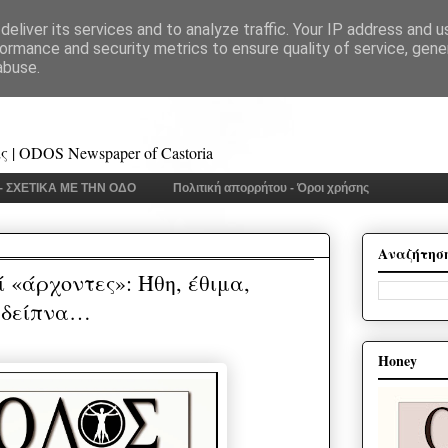
eliver its services and to analyze traffic. Your IP address and 
ormance and security metrics to ensure quality of service, gen
abuse.
 | ODOS Newspaper of Castoria
 - ΣΧΕΤΙΚΑ ΜΕ ΤΗΝ ΟΔΟ
Πολιτική απορρήτου - Όροι χρήσης
Αναζήτησ
 «άρχοντες»: Ήθη, έθιμα,
 δείπνα…
Honey