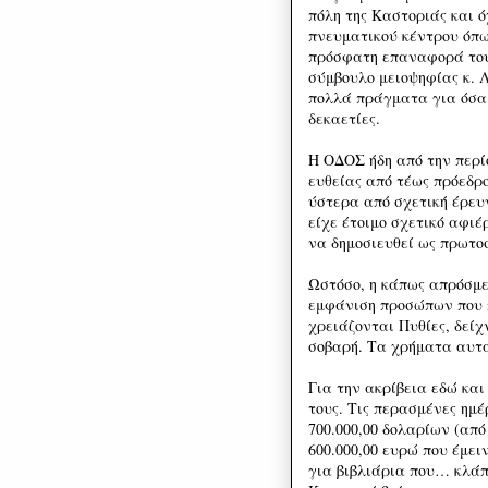
πόλη της Καστοριάς και ό
πνευματικού κέντρου όπω
πρόσφατη επαναφορά του 
σύμβουλο μειοψηφίας κ. Λ.
πολλά πράγματα για όσα 
δεκαετίες.
Η ΟΔΟΣ ήδη από την περί
ευθείας από τέως πρόεδρο
ύστερα από σχετική έρευ
είχε έτοιμο σχετικό αφι
να δημοσιευθεί ως πρωτο
Ωστόσο, η κάπως απρόσμε
εμφάνιση προσώπων που 
χρειάζονται Πυθίες, δείχ
σοβαρή. Τα χρήματα αυτά
Για την ακρίβεια εδώ και
τους. Τις περασμένες ημέ
700.000,00 δολαρίων (από
600.000,00 ευρώ που έμειν
για βιβλιάρια που… κλάπ