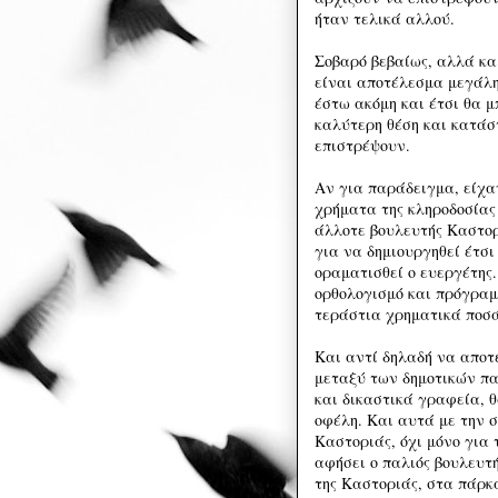
ήταν τελικά αλλού.
Σοβαρό βεβαίως, αλλά κ
είναι αποτέλεσμα μεγάλη
έστω ακόμη και έτσι θα 
καλύτερη θέση και κατά
επιστρέψουν.
Αν για παράδειγμα, είχα
χρήματα της κληροδοσίας
άλλοτε βουλευτής Καστορ
για να δημιουργηθεί έτσι
οραματισθεί ο ευεργέτης.
ορθολογισμό και πρόγραμ
τεράστια χρηματικά ποσά
Και αντί δηλαδή να αποτ
μεταξύ των δημοτικών π
και δικαστικά γραφεία, 
οφέλη. Και αυτά με την σ
Καστοριάς, όχι μόνο για 
αφήσει ο παλιός βουλευτ
της Καστοριάς, στα πάρκα