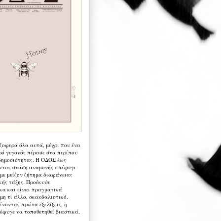
 ζοφερά όλα αυτά, μέχρι που ένα
ρό γεγονός πέρασε στα περίπου
δημοσιότητας. Η ΟΔΟΣ έως
ντας στάση αναμονής απέφυγε
 με μείζον ζήτημα διαφάνειας
κής τάξης. Προέκυψε
κα και είναι πραγματικά
μη τι άλλο, σκανδαλιστικό.
ένοντας πρώτα εξελίξεις, η
έφυγε να τοποθετηθεί βιαστικά.