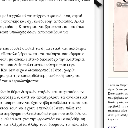
αι μελαγχολικό ταυτόχρονα φαινόμενο, αφού
ς ανάγκης και όχι ελεύθερης απόφασης. Αλλά
μπορούσε η Καστοριά, να βρίσκεται σε απείρως
σταση υποδοχής όσων αποφασίζουν να
ν επενδυθεί σωστά τα σημαντικά και πολύτιμα
 «Παπαλαζάρειο» και τα ακίνητα που άφησε ο
ιάς, με αποκλειστικό δικαιούχο την Καστοριά,
 το σπουδαίο πολιτιστικό κέντρο που είχε
 Και δεν είχαν διασκορπισθεί έτσι χωρίς
μα για την επικερδέστερη απόδοσή τους, τα
 του κληροδοτήματος.
Το θέμα παρα
σχετίζεται με
ελούν θέμα διαρκών τριβών και συγκρούσεων
Καστοριάς με
αρατάξεων, αντί να απασχολούν τα ανακριτικά
που βέβαια α
Καστοριάς, κα
θα μπορούσαν να έχουν ήδη αποδώσει τόκους και
προβολή του 
ειρά τους να έχουν επενδυθεί στην πόλη της
περιορισμένη 
το περίφημο πολιτιστικό κέντρο που ποθούσε να
Αντιμετωπίζε
ής, αλλά και για την φροντίδα και αναβάθμιση
έπρεπε.
, τα ελάχιστα άλση, τους δρόμους, τις πλατείες
ΟΔΟΣ