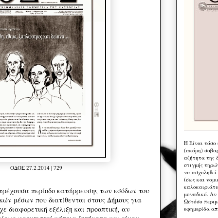
Η Eίναι τόσο
(ακόμη) σοβα
αζήτητα της 
στιγμής τηρώ
ΟΔΟΣ 27.2.2014 | 729
να ασχοληθεί
ίσως και νομι
καλοκαιριάτι
 τρέχουσα περίοδο κατάρρευσης των εσόδων του
μοναδικό. Αν 
ικών μέσων που διατίθενται στους Δήμους για
Ωστόσο περιμ
χε διαφορετική εξέλιξη και προοπτική, αν
εφημερίδα απ