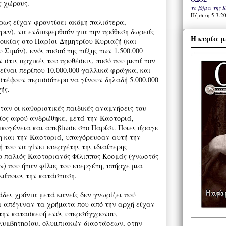
ς χώρους.
το βήμα της 
Πέμπτη 5.3.20
ίρως είχαν φροντίσει ακόμη παλιότερα,
πριν), να ενδιαφερθούν για την πρόθεση δωρεάς
Η κυρία μ
οικίας στο Παρίσι Δημητρίου Κυριαζή (και
 Σιμόν), ενός ποσού της τάξης των 1.500.000
στις αρχικές του προθέσεις, ποσό που μετά τον
είναι περίπου 10.000.000 γαλλικά φράγκα, και
στέψουν περισσότερο να γίνουν δηλαδή 5.000.000
ής.
ήταν οι καθοριστικές παιδικές αναμνήσεις του
οίος αφού ανδρώθηκε, μετά την Καστοριά,
ικογένεια και απεβίωσε στο Παρίσι. Ποιες άραγε
η και την Καστοριά, υπαγόρευσαν αυτή την
 του να γίνει ευεργέτης της ιδιαίτερης
 ο παλιός Καστοριανός Φίλιππος Κοσμάς (γνωστός
) που ήταν φίλος του ευεργέτη, υπήρχε μια
κάποιος την κατάσταση.
άδες χρόνια μετά κανείς δεν γνωρίζει πού
τι απέγιναν τα χρήματα που από την αρχή είχαν
την κατασκευή ενός υπερσύγχρονου,
λυμβητηρίου, ολυμπιακών διαστάσεων, στην