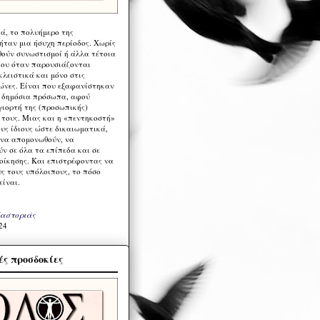
ά, το πολυήμερο της
ήταν μια ήσυχη περίοδος. Χωρίς
ούν συνωστισμοί ή άλλα τέτοια
ου όταν παρουσιάζονται
λειστικά και μόνο στις
ώνες. Είναι που εξαφανίστηκαν
α δημόσια πρόσωπα, αφού
γιορτή της (προσωπικής)
τους. Μιας και η «πεντηκοστή»
ους ίδιους ώστε δικαιωματικά,
 να απομονωθούν, να
ν σε όλα τα επίπεδα και σε
ιοίκησης. Και επιστρέφοντας να
υς τους υπόλοιπους, το πόσο
είναι.
Καστοριάς
24
ς προσδοκίες