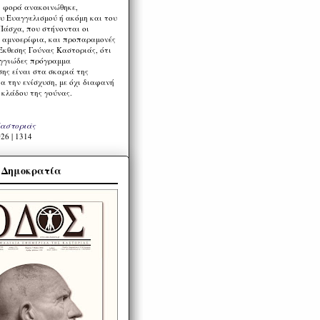
η φορά ανακοινώθηκε,
υ Ευαγγελισμού ή ακόμη και του
Πάσχα, που στήνονται οι
α αμνοερίφια, και προπαραμονές
Έκθεσης Γούνας Καστοριάς, ότι
ιγγιώδες πρόγραμμα
ης είναι στα σκαριά της
α την ενίσχυση, με όχι διαφανή
 κλάδου της γούνας.
Καστοριάς
26 | 1314
α Δημοκρατία