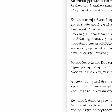
Καστοριά βρίσκεται και 
λεηλασίας, ή «απλά» κακ
πόλη, να είναι πολύ πιθα
Έτσι και αυτή η δωρεά, α
χρηματικών ποσών, φαίνε
Καστοριά. Διότι κάπου 
Γαλλίας, ή μεταξύ γαλλι
συμβολαιογραφικών γραφε
προσώπων του περιβάλλον
κράτους, γεγονός είναι ό
ηττημένος της υπόθεσης.
Μπορούσε ο Δήμος Καστορι
δήμαρχοι της πόλης, να δ
δωρεάς; Κι’ αν ναι, τι έκ
Αν πάλι όχι, γιατί δεν κ
της επιθυμίας του ευεργ
χρόνια μετά, είναι σοβαρ
Και αφού, όπως λέγεται 
Δήμο Καστοριάς κάποια σχ
περιορίστηκε σε περισσότ