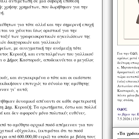
πάλι αντιμέτωπη σε μια σοβαρή υπόθεση
ής χρήσης χρημάτων, που δωρήθηκαν για την
νή.
μύθητων για τότε αλλά και την σημερινή εποχή
ται να χάνεται ίσως οριστικά για την
μεταξύ των γραφειοκρατικών αγκυλώσεων της
κών δικηγορικών και γαλλικών
ίων, με αινιγματική την ανάμειξη τότε
Για την ΟΔΟ,
τος Κυριαζή, και εντεταλμένων του γαλλικού
αμέσως μετά τ
τι ο Δήμος Καστοριάς, αποδεικνύεται ο μεγάλος
δεύτερη επικ
κ. Μητσοτάκη,
δραματικές ε
τώρα αυταπόδ
άς, και συγκεκριμένα ο τότε και οι εκάστοτε
(νέα) επανεκ
ιεκδικήσουν επιτυχώς το σύνολο της αμύθητης
Αντωνίου στο
αναν γι’ αυτό;
Καστοριάς, η
πέντε μόνο β
της στάση.
ινήθηκαν δυναμικά απέναντι σε κάθε σφετεριστή
έτη Δημ. Κυριαζή; Τα ερωτήματα, έστω και πολλά
ΟΔΟΣ
ά και δεν αφορούν μόνο πολιτικές ευθύνες.
το βήμα της 
7.5.2026 | 131
από το αμύθητο αρχικό ποσό απέμειναν για τον
ετικά «ψίχουλα», (εκτιμάται ότι το ποσό
«Τα χρόνι
ερα από 600.000,00 ευρώ) τα οποία με βάση τους