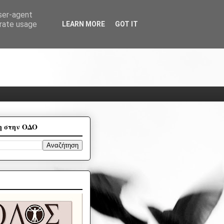
user-agent
erate usage
LEARN MORE
GOT IT
η στην ΟΔΟ