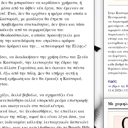
 δεν θα μπορούσαν να κερδίσουν χρήματα, ή
 μέσα από τα δήθεν νέα έργα, που έμειναν σε
Στην Καστορι
οτέ. Έτσι, δεν θα ερχόταν η ημέρα στην οποία ο
Πεντηκοστής 
Καστοριάς, με μισόλογα θα έπρεπε να
να παρατηρηθ
 προβλήματα στατικότητας, δεν ήταν και τόσο
φαινόμενα –π
προέκυψε από τα συμφραζόμενα του
αφορούν αποκ
παραλιακές ζ
 Θεοδοσόπουλου, ο οποίος προανήγγειλε μια
επίσης και τ
ση: την κατεδάφιση του «πρώτου» ορόφου
κατέφθασε η 
ο του δρόμου) και την… «επαναφορά της Έλλης»!
«αναλήψεώς» 
ανήκε και στ
να ξεφύγουν,
σει, να διεκδικήσουν την χρήση έστω του Ξενία
ανασυνταχθού
 Καστοριάς, την λειτουργία της έδρας της
κάθε βαθμό δ
το άλλοτε Γυμνάσιο, και δεν έκαναν τα πάντα
θυμίσουν όλο
, έξω από την πόλη. Δεν θα υπήρχε αυτή η
απαραίτητοι 
ική ερήμωση και δεν θα έμοιαζε η Καστοριά,
ΟΔΟΣ
στου.
το βήμα της 
11.6.2026 | 13
χίζει, δειλά βεβαίως, να σχηματίζει ένα
 ανεπαίσθητο (αλλά υπαρκτό) ρεύμα επιστροφής
Με χαμηλέ
και οικογενειών στο παλιό κέντρο,
νά ίσως, τις ψευδαισθήσεις, τις επαύλεις και
ων της πόλης, αφού δεν είναι λίγοι όσοι, για
ους (αδυναμίας κάλυψης λειτουργικών δαπανών)
πίσω, μιας και αντιλήφθηκαν ότι το Beverly Hills