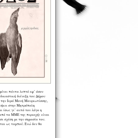
μένει πάντα λεπτό εφ’ όσον
 δικαστική διένεξη του Δήμου
 την Ιερά Μονή Μαυριωτίσσης,
νήκει στην Μητρόπολη
ι ίσως γι’ αυτό τον λόγο η
από τα ΜΜΕ της περιοχής είναι
σε σχέση με την σημασία του.
ται ως ταμπού. Ενώ δεν θα