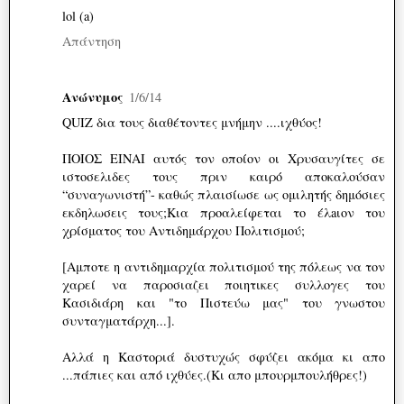
lol (a)
Απάντηση
Ανώνυμος
1/6/14
QUIZ δια τους διαθέτοντες μνήμην ....ιχθύος!
ΠΟΙΟΣ ΕΙΝΑΙ αυτός τον οποίον οι Χρυσαυγίτες σε
ιστοσελιδες τους πριν καιρό αποκαλούσαν
“συναγωνιστή”- καθώς πλαισίωσε ως ομιλητής δημόσιες
εκδηλωσεις τους;Κια προαλείφεται το έλaιον του
χρίσματος του Αντιδημάρχου Πολιτισμού;
[Αμποτε η αντιδημαρχία πολιτισμού της πόλεως να τον
χαρεί να παροσιαζει ποιητικες συλλογες του
Κασιδιάρη και "το Πιστεύω μας" του γνωστου
συνταγματάρχη...].
Αλλά η Καστοριά δυστυχώς σφύζει ακόμα κι απο
...πάπιες και από ιχθύες.(Κι απο μπουρμπουλήθρες!)