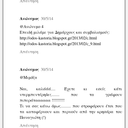
Απάντηση
Ανώνυμος
30/5/14
@Ανώνυμο 4
Επειδή μιλάμε για Δημάρχους και συμβολισμούς:
http://odos-kastoria.blogspot.gr/2013/02/c.html
http://odos-kastoria.blogspot.gr/2013/02/c_9.html
Απάντηση
Ανώνυμος
30/5/14
@Μιμόζα
Ναι, καλάάά.... Έχετε κι εσείς κάτι
ντερμπεντέρηδες....... που τα γράφουν
πιπεράταααααα !!!!!!!!!
Τι να σας κάνω όμως......... που στροφάρουν έτσι που
τα καταφέρνουν και περνούν από την κρησάρα του
Παναγιώτη (!)
Απάντηση