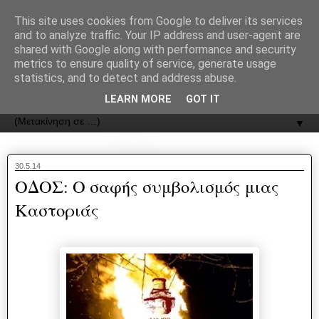
recJPp8XvMXop0y2Y7vHbTA_Phw
This site uses cookies from Google to deliver its services
and to analyze traffic. Your IP address and user-agent are
ΟΔΟΣ
shared with Google along with performance and security
metrics to ensure quality of service, generate usage
statistics, and to detect and address abuse.
Εφημερίδα της Καστοριάς | ODOS Newspaper of Castoria
LEARN MORE
GOT IT
▼
30.5.14
ΟΔΟΣ: Ο σαφής συμβολισμός μιας
Καστοριάς