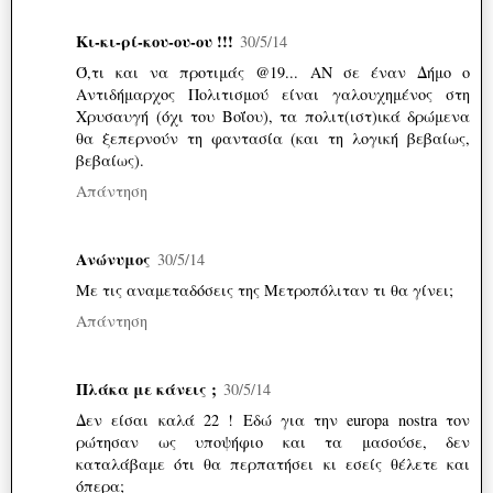
Κι-κι-ρί-κου-ου-ου !!!
30/5/14
Ό,τι και να προτιμάς @19... ΑΝ σε έναν Δήμο ο
Αντιδήμαρχος Πολιτισμού είναι γαλουχημένος στη
Χρυσαυγή (όχι του Βοΐου), τα πολιτ(ιστ)ικά δρώμενα
θα ξεπερνούν τη φαντασία (και τη λογική βεβαίως,
βεβαίως).
Απάντηση
Ανώνυμος
30/5/14
Με τις αναμεταδόσεις της Μετροπόλιταν τι θα γίνει;
Απάντηση
Πλάκα με κάνεις ;
30/5/14
Δεν είσαι καλά 22 ! Εδώ για την europa nostra τον
ρώτησαν ως υποψήφιο και τα μασούσε, δεν
καταλάβαμε ότι θα περπατήσει κι εσείς θέλετε και
όπερα;