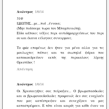
Ανώνυμος
1/6/14
31@
IΔΙΩΤΗΣ...με...πιά ..έννοια;
(Mην πιάσουμε τωρα τον Μπαμπινιώτη).
Είδα κάποιες νύξεις περι αντιδημαρχεύσεως του περι
ου και έκανα εύλογους συνειρμους.
Το quiz επομένως δεν ήταν για μένα αλλα για τις
μουλωχτες πάπιες και τα σιωπηλά ψάρια που
κατοικοεδρεύουν εκτός της περικαλους λίμνης
Ορεστίδος !
Απάντηση
Ανώνυμος
1/6/14
Οι Χρυσαυγήτες σας πείραξαν... Ο βρωμοπασόκιδες
και οι βρωμονουδούκιδες προφανώς δεν σας ενοχλούν
που μας κατέστρεψαν και συνεχίζουν να μας
καταστρέφουν. Ε τότε είναι καιρός για κάθε έναν να