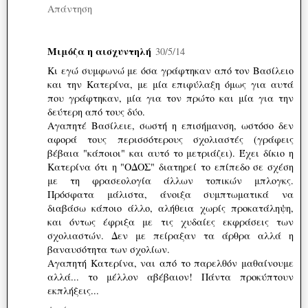
Απάντηση
Μιμόζα η αισχυντηλή
30/5/14
Κι εγώ συμφωνώ με όσα γράφτηκαν από τον Βασίλειο
και την Κατερίνα, με μία επιφύλαξη όμως για αυτά
που γράφτηκαν, μία για τον πρώτο και μία για την
δεύτερη από τους δύο.
Αγαπητέ Βασίλειε, σωστή η επισήμανση, ωστόσο δεν
αφορά τους περισσότερους σχολιαστές (γράφεις
βέβαια "κάποιοι" και αυτό το μετριάζει). Έχει δίκιο η
Κατερίνα ότι η "ΟΔΟΣ" διατηρεί το επίπεδο σε σχέση
με τη φρασεολογία άλλων τοπικών μπλογκς.
Πρόσφατα μάλιστα, άνοιξα συμπτωματικά να
διαβάσω κάποιο άλλο, αλήθεια χωρίς προκατάληψη,
και όντως έφριξα με τις χυδαίες εκφράσεις των
σχολιαστών. Δεν με πείραξαν τα άρθρα αλλά η
βαναυσότητα των σχολίων.
Αγαπητή Κατερίνα, ναι από το παρελθόν μαθαίνουμε
αλλά... το μέλλον αβέβαιον! Πάντα προκύπτουν
εκπλήξεις...