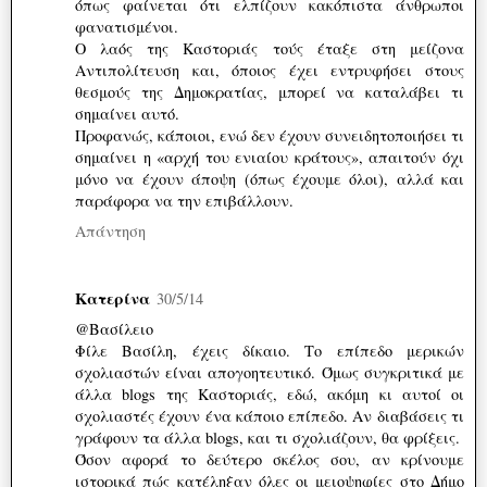
όπως φαίνεται ότι ελπίζουν κακόπιστα άνθρωποι
φανατισμένοι.
Ο λαός της Καστοριάς τούς έταξε στη μείζονα
Αντιπολίτευση και, όποιος έχει εντρυφήσει στους
θεσμούς της Δημοκρατίας, μπορεί να καταλάβει τι
σημαίνει αυτό.
Προφανώς, κάποιοι, ενώ δεν έχουν συνειδητοποιήσει τι
σημαίνει η «αρχή του ενιαίου κράτους», απαιτούν όχι
μόνο να έχουν άποψη (όπως έχουμε όλοι), αλλά και
παράφορα να την επιβάλλουν.
Απάντηση
Κατερίνα
30/5/14
@Βασίλειο
Φίλε Βασίλη, έχεις δίκαιο. Το επίπεδο μερικών
σχολιαστών είναι απογοητευτικό. Όμως συγκριτικά με
άλλα blogs της Καστοριάς, εδώ, ακόμη κι αυτοί οι
σχολιαστές έχουν ένα κάποιο επίπεδο. Αν διαβάσεις τι
γράφουν τα άλλα blogs, και τι σχολιάζουν, θα φρίξεις.
Όσον αφορά το δεύτερο σκέλος σου, αν κρίνουμε
ιστορικά πώς κατέληξαν όλες οι μειοψηφίες στο Δήμο