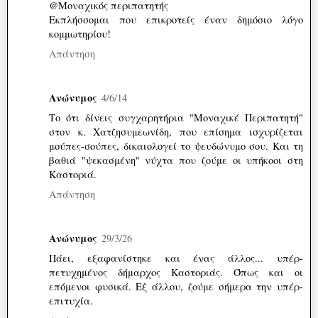
@Μοναχικός περιπατητής
Εκπλήσσομαι που επικροτείς έναν δημόσιο λόγο
κομμωτηρίου!
Απάντηση
Ανώνυμος
4/6/14
Το ότι δίνεις συγχαρητήρια "Μοναχικέ Περιπατητή"
στον κ. Χατζησυμεωνίδη, που επίσημα ισχυρίζεται
μούπες-σούπες, δικαιολογεί το ψευδώνυμο σου. Και τη
βαθιά "ψεκασμένη" νύχτα που ζούμε οι υπήκοοι στη
Καστοριά.
Απάντηση
Ανώνυμος
29/3/26
Πάει, εξαφανίστηκε και ένας άλλος... υπέρ-
πετυχημένος δήμαρχος Καστοριάς. Όπως και οι
επόμενοι φυσικά. Εξ άλλου, ζούμε σήμερα την υπέρ-
επιτυχία.