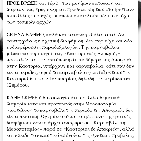
ΠΡΟΣ ΒΡΩΣΗ και τέρψη των μονίμων κατοίκων και
παράλληλα, προς έλξη και προσέλκυση των «τουριστών»
από άλλες περιοχές, οι οποίοι αποτελούν μόνιμο στόχο
των τοπικών αρχών.
ΣΕ ΕΝΑ ΒΑΘΜΟ, καλά και κατανοητά όλα αυτά. Αν
ταυτοχρόνως η σχετική διαφήμιση, δεν περιείχε και δύο
ενδιαφέρουσες παραδοξολογίες: Την καρναβαλική
μάσκα να κυριαρχεί στις «Καστοριανές Αποκριές»,
προκαλώντας την εντύπωση ότι το 3ήμερο της Αποκριάς,
στην Καστοριά, υπάρχουν και καρναβάλια, κάτι που δεν
είναι ακριβές, αφού τα καρναβάλια γιορτάζονται στην
Καστοριά 6-7 και 8 Ιανουαρίου, δηλαδή την περίοδο του
12ημέρου.
ΚΑΘΕ ΣΚΕΨΗ ή δικαιολογία ότι, σε άλλα δημοτικά
διαμερίσματα και προπαντός στην Μεσοποταμία
γιορτάζουν το καρναβάλι την περίοδο της Αποκριάς, δεν
είναι πειστική. Όχι μόνο διότι στο τρίπτυχο της φετινής
διαφήμισης δεν υπάρχει αναφορά σε «Καρναβάλι της
Μεσοποταμίας» παρά σε «Καστοριανές Αποκριές», αλλά
και επειδή το εικαστικό «σύνολο» της σχετικής προβολής,