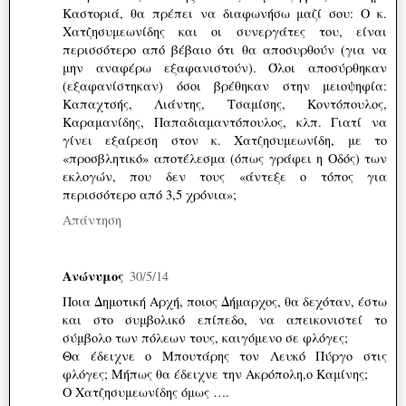
Καστοριά, θα πρέπει να διαφωνήσω μαζί σου: Ο κ.
Χατζησυμεωνίδης και οι συνεργάτες του, είναι
περισσότερο από βέβαιο ότι θα αποσυρθούν (για να
μην αναφέρω εξαφανιστούν). Όλοι αποσύρθηκαν
(εξαφανίστηκαν) όσοι βρέθηκαν στην μειοψηφία:
Καπαχτσής, Λιάντης, Τσαμίσης, Κοντόπουλος,
Καραμανίδης, Παπαδιαμαντόπουλος, κλπ. Γιατί να
γίνει εξαίρεση στον κ. Χατζησυμεωνίδη, με το
«προσβλητικό» αποτέλεσμα (όπως γράφει η Οδός) των
εκλογών, που δεν τους «άντεξε ο τόπος για
περισσότερο από 3,5 χρόνια»;
Απάντηση
Ανώνυμος
30/5/14
Ποια Δημοτική Αρχή, ποιος Δήμαρχος, θα δεχόταν, έστω
και στο συμβολικό επίπεδο, να απεικονιστεί το
σύμβολο των πόλεων τους, καιγόμενο σε φλόγες;
Θα έδειχνε ο Μπουτάρης τον Λευκό Πύργο στις
φλόγες; Μήπως θα έδειχνε την Ακρόπολη,ο Καμίνης;
Ο Χατζησυμεωνίδης όμως ….