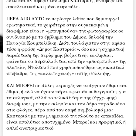
έστω και αν αφορά τον Δήμο Καστοριάς, αναφέρεται
αποκλειστικά και μόνο στην πόλη.
ΠΕΡΑ ΑΠΟ ΑΥΤΟ το περίεργο λάθος που δημιουργεί
ερωτηματικά, το χειρότερο στην συγκεκριμένη
διαφήμιση είναι η «μπουμπούνα» της φωτογραφίας σε
συνδυασμό με το έμβλημα του Δήμου, δηλαδή την
Παναγία Κουμπελίδικη. Διότι τουλάχιστον στην αφίσα
τόσο η φράση «Δήμος Καστοριάς», όσο και η σχηματική
παράσταση της περίφημης βυζαντινής εκκλησίας,
φαίνεται να πυρπολούνται, από την «μπουμπούνα» της
πλατείας Ντολτσού που χρησιμοποιήθηκε ως εικαστικό
υπόβαθρο, της «καλλιτεχνικής» αυτής σύλληψης.
ΚΑΙ ΜΠΟΡΕΙ σε άλλες περιοχές να υπάρχουν έθιμα και
έθιμα, ή εδώ να έχουν πάρει «φωτιά» οι διεργασίες για
τα εκλογικά, αλλά το τελικό θέαμα της (έγχρωμης)
διαφήμισης, με την εκκλησία και τον Δήμο παραδομένα
στις φλόγες, πέρα από τον σαφή συμβολισμό μιας
Καστοριάς με τον μνημειακό της πλούτο σε αποκαΐδια,
είναι απολύτως αποτυχημένο. Μπορεί και προφητικό, ή
απλά ανατριχιαστικό.