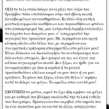
ΟΣΟ το τελευταίο δάκρυ συνεχίζει τον γύρο του
θριάμβου τόσο υποτάσσομαι στην πολύβουη σιωπή
ξαναβιωμένων συναισθημάτων. Κι όταν όλη αυτή η
μυστική συμφωνία αισθήσεων και παραισθήσεων φτάνει
στο αποκορύφωμά της, μια λυτρωτική έκρηξη αναγκάζει
το έσχατο των δακρύων μου, ν΄ αποχωριστεί την
σιγουριά του προσώπου μου. Με περηφάνια και αργή
κίνηση οδεύει στο τέλος του, με περηφάνια και
πνευματική εγρήγορση στοιχηματίζω στο μέλλον μου!
Είναι δύσκολο να δικαιολογήσω το συνταίριασμα των
δύο αυτών στιγμών. Δεν μπορώ να πω, αν έγινε για
κάποιο συγκεκριμένο σκοπό. Δεν ξέρω, αν ήρθε για να
συνομολογήσει με όσα η καρδιά ή το μυαλό
προσπαθούσαν εδώ και καιρό να μου πουν ή να μου
κρύψουν. Το μόνο που ξέρω, είναι ότι θέλω ν΄ αφήσω
αυτό το δάκρυ να φύγει. Το οφείλω στον εαυτό μου!
ΣΚΟΥΠΙΖΩ τα μάτια, αφού το έχω ήδη αφήσει να φύγει
και με καθαρό πια βλέμμα ακολουθώ την τελική ευθεία
που διαγράφει. Προσγειώνεται ακριβώς στο σημείο που
το ένα παπούτσι μου συναντά το άλλο, πιτσιλώντας