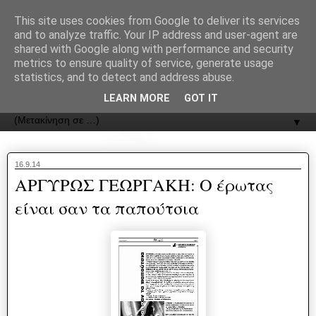
recJPp8XvMXop0y2Y7vHbTA_Phw
This site uses cookies from Google to deliver its services
and to analyze traffic. Your IP address and user-agent are
ΟΔΟΣ
shared with Google along with performance and security
metrics to ensure quality of service, generate usage
statistics, and to detect and address abuse.
Εφημερίδα της Καστοριάς | ODOS Newspaper of Castoria
LEARN MORE
GOT IT
▼
16.9.14
ΑΡΓΥΡΩΣ ΓΕΩΡΓΑΚΗ: Ο έρωτας
είναι σαν τα παπούτσια