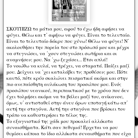
ΣΚΟΥΠΙΖΩ τα μάτια μου, αφού το έχω ήδη αφήσει να
φύγει. Θέλω και τ΄ αφήνω να φύγει. Είναι το τελευταίο.
Είναι το τελευταίο δάκρυ που χύνω! Θέλω να φύγει! Ν΄
ακολουθήσει την πορεία του στο πρόσωπό μου και μέχρι
να στεγνώσει, να ΄χουν στεγνώσει σωτήρια και οι
αναμνήσεις μου. Να ΄χω ξεχάσει... Έτσι απλά!
Το νοιώθω να κυλά, να τρέχει, να σταματά. Παίζει μαζί
μου. Δείχνει να ΄χει καταλάβει τις προθέσεις μου. Πότε
καυτό, πότε κρύο σκαλώνει πεισματικά ακόμα και στην
πιο ανεπαίσθητη αυλάκωση του προσώπου μου. Ενός
προσώπου νεανικού, περιπαικτικού με το χρόνο που δεν
έχει τολμήσει ακόμα να τα βάλει μαζί του, ανίκανου,
όμως, ν΄ αντισταθεί στην άνευ όρων υποταγή κάτω απ΄
αυτή την σταγόνα. Αυτή την σταγόνα που βρίσκει τον
τρόπο να καθυστερήσει το τέλος της.
Το εξαγνιστικό της χάδι μου προκαλεί αλλόκοτα
συναισθήματα. Κάτι σαν πεθυμιά! Έρχεται να μου
θυμίσει κάποια το ίδιο αλλόκοτα συναισθήματα που είχα