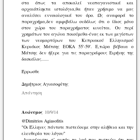
στα όπως τα αποκαλεί νεοπαγανιστικά και
αρχαιόπληκτα ιστολόγια,θα ήταν χρήσιμο να μας
αναλύσει εννοιολογικά τον όρο. Ώς αναφορά το
παραχρήμα,δεν αμφιβάλω ουδόλως ότι ο ίδιος μόνο
στον χώρο του παραχρήματος κινείται. Ου περί
χρημάτων τον αγώνα ποιούμεθα-ένας εκ των μεγίστων
των νεομαρτύρων του Κυπριακού Ελληνισμού
Κυριάκος Μάτσης ΕΟΚΑ 55'-59'. Ε,τώρα βέβαια ο
Μάτσης δεν ήξερε για τις παραγράφους Ειρήνης της
δασκάλας......
Έρρωσθε
Δημήτριος Αγιασοφίτης
Απάντηση
Ανώνυμος
10/9/14
@Dimitrios Agiasofitis
"Οι Έλληνες πάντοτε πιστεύουμε στην αλήθεια και την
ελευθερία του λόγου"
-Αναφέρεστε σ’ αυτόν το λαό που πιστεύει ότι τον