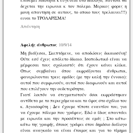
επιθυμει ποιοτητα κ ευγενεια στο διαλογο, παντοτε θα
δεχεται την ειρωνια κ τον πολεμο. Μερικες φορες η
μονη απαντηση σε αυτους, το οποιο τους τρελαινει!!!)
ειναι το ΤΡΟΛΑΡΙΣΜΑ!
Απάντηση
Αφελής άνθρωπος
10/9/14
Μη βιάζεσαι, Σκεπτόμενε, να αποδώσεις δικαιοσύνη!
Ούτε εσύ έχεις απόλυτο δίκαιο. Ισοπεδωτικό είναι να
μέμφεσαι τους σχολιαστές ότι έχουν κάνει κλίκα.
Όπως συμβαίνει όπου εκφράζονται άνθρωποι,
φανερώνονται τρεις ομάδες (με την καλή την έννοια):
αυτοί που συμφωνούν, αυτοί που διαφωνούν και αυτοί
που επιλέγουν την ουδετερότητα.
Γιατί λοιπόν να στιγματιστούν όσοι εκφράστηκαν
αντίθετα με το περιεχόμενο και το ύφος στο σχόλιο του
κ. Αγιασοφίτη ; Δεν έχουμε τίποτε εναντίον του, για
να έχουμε πόλεμο που γράφεις. Εδώ ο ίδιος απαντάει
με ειρωνία και την προσάπτεις σε εμάς ; Στο κάτω-
κάτω της γραφής, όποιος γράφει στον δημόσιο διάλογο
είναι αναγκαίο να είναι έτοιμος και για το τίμημα