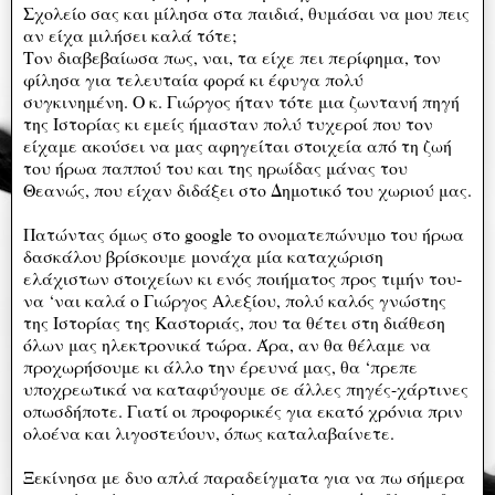
Σχολείο σας και μίλησα στα παιδιά, θυμάσαι να μου πεις
αν είχα μιλήσει καλά τότε;
Τον διαβεβαίωσα πως, ναι, τα είχε πει περίφημα, τον
φίλησα για τελευταία φορά κι έφυγα πολύ
συγκινημένη. Ο κ. Γιώργος ήταν τότε μια ζωντανή πηγή
της Ιστορίας κι εμείς ήμασταν πολύ τυχεροί που τον
είχαμε ακούσει να μας αφηγείται στοιχεία από τη ζωή
του ήρωα παππού του και της ηρωίδας μάνας του
Θεανώς, που είχαν διδάξει στο Δημοτικό του χωριού μας.
Πατώντας όμως στο google το ονοματεπώνυμο του ήρωα
δασκάλου βρίσκουμε μονάχα μία καταχώριση
ελάχιστων στοιχείων κι ενός ποιήματος προς τιμήν του-
να ‘ναι καλά ο Γιώργος Αλεξίου, πολύ καλός γνώστης
της Ιστορίας της Καστοριάς, που τα θέτει στη διάθεση
όλων μας ηλεκτρονικά τώρα. Άρα, αν θα θέλαμε να
προχωρήσουμε κι άλλο την έρευνά μας, θα ‘πρεπε
υποχρεωτικά να καταφύγουμε σε άλλες πηγές-χάρτινες
οπωσδήποτε. Γιατί οι προφορικές για εκατό χρόνια πριν
ολοένα και λιγοστεύουν, όπως καταλαβαίνετε.
Ξεκίνησα με δυο απλά παραδείγματα για να πω σήμερα