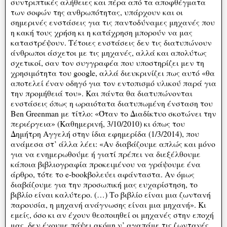
συντριπτικές αλήθειες και πέρα από τα αποφθέγματα
των σοφών της ανθρωπότητας, υπάρχουν και οι
σημερινές ενστάσεις για τις παντοδύναμες μηχανές που
η κακή τους χρήση κι η κατάχρηση μπορούν να μας
καταστρέψουν. Τέτοιες ενστάσεις δεν τις διατυπώνουν
άνθρωποι άσχετοι με τις μηχανές, αλλά και απολύτως
σχετικοί, σαν τον συγγραφέα που υποστηρίζει μεν τη
χρησιμότητα του google, αλλά διευκρινίζει πως αυτό «θα
αποτελεί έναν οδηγό για τον εντοπισμό υλικού παρά για
την προμήθειά του». Και πάντα θα διατυπώνονται
ενστάσεις όπως η ωραιότατα διατυπωμένη ένσταση του
Ben Greenman με τίτλο: «Όταν το Διαδίκτυο σκοτώνει την
περιέργεια» (Καθημερινή, 3/10/2010) κι όπως του
Δημήτρη Αγγελή στην ίδια εφημερίδα (1/3/2014), που
ανάμεσα στ’ άλλα λέει: «Αν διαβάζουμε απλώς και μόνο
για να ενημερωθούμε ή γιατί πρέπει να διεξέλθουμε
κάποια βιβλιογραφία προκειμένου να γράψουμε ένα
άρθρο, τότε το e-bookβολεύει αφάνταστα. Αν όμως
διαβάζουμε για την προσωπική μας ευχαρίστηση, το
βιβλίο είναι καλύτερο. (…) Το βιβλίο είναι μια ζωντανή
παρουσία, η μηχανή ανάγνωσης είναι μια μηχανή». Κι
εμείς, όσο κι αν έχουν θεοποιηθεί οι μηχανές στην εποχή
μας, δεν έχουμε πάψει ακόμη ν’ αγαπάμε τις ζωντανές