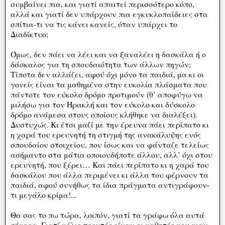
συμβαίνει πια, και γιατί απαιτεί περισσότερο κόπο,
αλλά και γιατί δεν υπάρχουν πια εγκυκλοπαίδειες στα
σπίτια-τι να τις κάνει κανείς, όταν υπάρχει το
Διαδίκτυο;
Όμως, δεν πάει να λέει και να ξαναλέει η δασκάλα ή ο
δάσκαλος για τη σπουδαιότητα των άλλων πηγών;
Τίποτα δεν αλλάζει, αφού όχι μόνο τα παιδιά, μα κι οι
γονείς είναι τα μαθημένα στην ευκολία πλάσματα που
πάντοτε τον εύκολο δρόμο προτιμούν (θ’ αποφύγω να
μιλήσω για τον Ηρακλή και τον εύκολο και δύσκολο
δρόμο ανάμεσα στους οποίους κλήθηκε να διαλέξει).
Δυστυχώς. Κι έτσι μαζί με την έρευνα πάει περίπατο κι
η χαρά του ερευνητή τη στιγμή της ανακάλυψης ενός
σπουδαίου στοιχείου, που ίσως και να φάνταζε τελείως
ασήμαντο στα μάτια οποιουδήποτε άλλου, αλλ’ όχι στου
ερευνητή, που ξέρει… Και πάει περίπατο κι η χαρά του
δασκάλου που άλλα περιμένει κι άλλα του φέρνουν τα
παιδιά, αφού συνήθως τα ίδια πράγματα αντιγράφουν-
τι μεγάλο κρίμα!...
Θα σας το πω τώρα, λοιπόν, γιατί τα γράφω όλα αυτά
σήμερα. Γιατί μόλις προχτές είχαν οι μαθητές μου μιαν