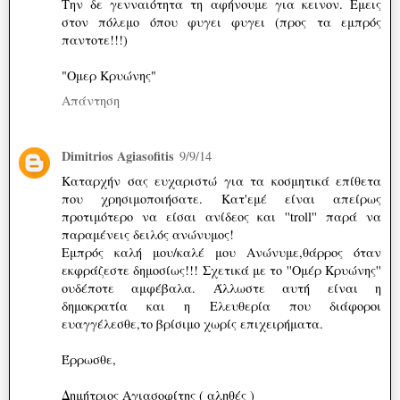
Την δε γενναιότητα τη αφήνουμε για κεινον. Εμεις
στον πόλεμο όπου φυγει φυγει (προς τα εμπρός
παντοτε!!!)
"Ομερ Κρυώνης"
Απάντηση
Dimitrios Agiasofitis
9/9/14
Καταρχήν σας ευχαριστώ για τα κοσμητικά επίθετα
που χρησιμοποιήσατε. Κατ'εμέ είναι απείρως
προτιμότερο να είσαι ανίδεος και ''troll'' παρά να
παραμένεις δειλός ανώνυμος!
Εμπρός καλή μου/καλέ μου Ανώνυμε,θάρρος όταν
εκφράζεστε δημοσίως!!! Σχετικά με το ''Ομέρ Κρυώνης''
ουδέποτε αμφέβαλα. Άλλωστε αυτή είναι η
δημοκρατία και η Ελευθερία που διάφοροι
ευαγγέλεσθε,το βρίσιμο χωρίς επιχειρήματα.
Έρρωσθε,
Δημήτριος Αγιασοφίτης ( αληθές )