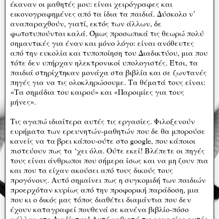
έκαναν οι μαθητές μου: είναι χειρόγραφες και
εικονογραφημένες από τα ίδια τα παιδιά. Δύσκολο ν’
αναπαραχθούν, γιατί, εκτός των άλλων, δε
φωτοτυπούνται καλά. Όμως προσωπικά τις θεωρώ πολύ
σημαντικές για έναν και μόνο λόγο: είναι ανόθευτες
από την ευκολία και τυποποίηση του Διαδικτύου, μια που
τότε δεν υπήρχαν ηλεκτρονικοί υπολογιστές. Έτσι, τα
παιδιά στηρίχτηκαν μονάχα στα βιβλία και σε ζωντανές
πηγές για να τις ολοκληρώσουμε. Τα θέματά τους είναι:
«Τα σημάδια του καιρού» και «Παροιμίες για τους
μήνες».
Τις αγαπώ ιδιαίτερα αυτές τις εργασίες. Φιλοξενούν
ευρήματα των ερευνητών-μαθητών που δε θα μπορούσε
κανείς να τα βρει κάπου-ούτε στο google, που κάποιοι
πιστεύουν πως τα ‘χει όλα. Ούτε εκεί! Βλέπετε οι πηγές
τους είναι άνθρωποι που σήμερα ίσως και να μη ζουν πια
και που τα είχαν ακούσει από τους δικούς τους
προγόνους. Αυτό σημαίνει πως η συγκομιδή των παιδιών
προερχόταν κυρίως από την προφορική παράδοση, μια
που κι ο δικός μας τόπος διαθέτει διαμάντια που δεν
έχουν καταγραφεί πουθενά σε κανένα βιβλίο-πόσο
μάλλον στο Διαδίκτυο! Αυτό καθιστά τις εργασίες αυτές