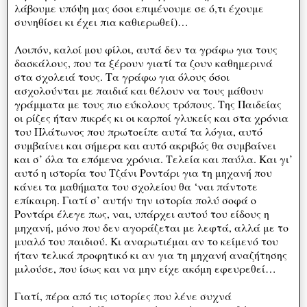
λάβουμε υπόψη μας όσοι επιμένουμε σε ό,τι έχουμε
συνηθίσει κι έχει πια καθιερωθεί)…
Λοιπόν, καλοί μου φίλοι, αυτά δεν τα γράφω για τους
δασκάλους, που τα ξέρουν γιατί τα ζουν καθημερινά
στα σχολειά τους. Τα γράφω για όλους όσοι
ασχολούνται με παιδιά και θέλουν να τους μάθουν
γράμματα με τους πιο εύκολους τρόπους. Της Παιδείας
οι ρίζες ήταν πικρές κι οι καρποί γλυκείς και στα χρόνια
του Πλάτωνος που πρωτοείπε αυτά τα λόγια, αυτό
συμβαίνει και σήμερα και αυτό ακριβώς θα συμβαίνει
και σ’ όλα τα επόμενα χρόνια. Τελεία και παύλα. Και γι’
αυτό η ιστορία του Τζάνι Ροντάρι για τη μηχανή που
κάνει τα μαθήματα του σχολείου θα ‘ναι πάντοτε
επίκαιρη. Γιατί σ’ αυτήν την ιστορία πολύ σοφά ο
Ροντάρι έλεγε πως, ναι, υπάρχει αυτού του είδους η
μηχανή, μόνο που δεν αγοράζεται με λεφτά, αλλά με το
μυαλό του παιδιού. Κι αναρωτιέμαι αν το κείμενό του
ήταν τελικά προφητικό κι αν για τη μηχανή αναζήτησης
μιλούσε, που ίσως και να μην είχε ακόμη εφευρεθεί…
Γιατί, πέρα από τις ιστορίες που λένε συχνά