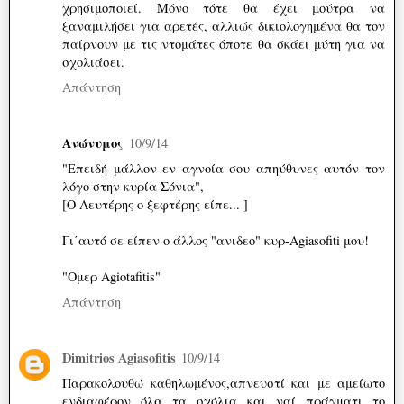
χρησιμοποιεί. Μόνο τότε θα έχει μούτρα να
ξαναμιλήσει για αρετές, αλλιώς δικιολογημένα θα τον
παίρνουν με τις ντομάτες όποτε θα σκάει μύτη για να
σχολιάσει.
Απάντηση
Ανώνυμος
10/9/14
"Επειδή μάλλον εν αγνοία σου απηύθυνες αυτόν τον
λόγο στην κυρία Σόνια",
[Ο Λευτέρης ο ξεφτέρης είπε... ]
Γι΄αυτό σε είπεν ο άλλος "ανιδεο" κυρ-Agiasofiti μου!
"Ομερ Agiotafitis"
Απάντηση
Dimitrios Agiasofitis
10/9/14
Παρακολουθώ καθηλωμένος,απνευστί και με αμείωτο
ενδιαφέρον όλα τα σχόλια και ναί πράγματι το