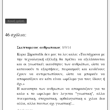
Κοινή χρήση
46 σχόλια:
Σκεπτομενος ανθρωπακος
8/9/14
Κυριε Ξηροπαΐδι δεν μας τα λες καλα: «Ταυτόχρονα με
την τεχνολογική εξέλιξη θα πρέπει να εξελίσσονται
και οι γνωστικές ικανότητες των ανθρώπων, ώστε να
κατανοούν τι εξαρτήσεις, πειρασμούς και κινδύνους
έχουν να αντιμετωπίσουν, ώστε να μπορούν να
αποφασίζουν αν κάτι είναι ωφέλιμο για τους ίδιους ή
όχι.»
Η ικανοτητα των ανθρωπων να αποφασιζουν για το
καλο κ το ωφελιμο δεν λεγεται "γνωστικη", αλλα
πνευματικη, στοχαστικη, ορθολογιστικη κ χιλια δυο
αλλα, αλλα παντως οχι γνωστικη!...