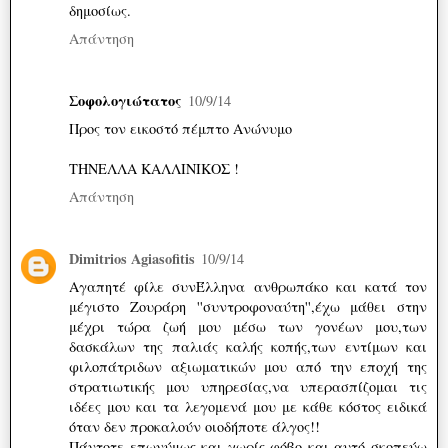
δημοσίως.
Απάντηση
Σοφολογιώτατος
10/9/14
Προς τον εικοστό πέμπτο Ανώνυμο
ΤΗΝΕΛΛΑ ΚΑΛΛΙΝΙΚΟΣ !
Απάντηση
Dimitrios Agiasofitis
10/9/14
Αγαπητέ φίλε συνΈλληνα ανθρωπάκο και κατά τον
μέγιστο Ζουράρη ''συντροφοναύτη'',έχω μάθει στην
μέχρι τώρα ζωή μου μέσω των γονέων μου,των
δασκάλων της παλιάς καλής κοπής,των εντίμων και
φιλοπάτριδων αξιωματικών μου από την εποχή της
στρατιωτικής μου υπηρεσίας,να υπερασπίζομαι τις
ιδέες μου και τα λεγομενά μου με κάθε κόστος ειδικά
όταν δεν προκαλούν οιοδήποτε άλγος!!
Πάντοτε επωνύμως και χωρίς φόβο και αυτό σκοπεύω