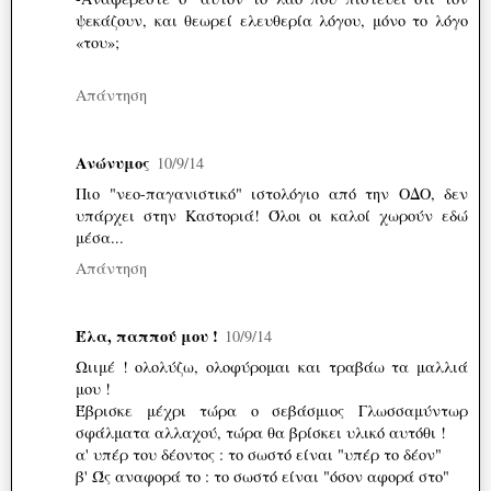
ψεκάζουν, και θεωρεί ελευθερία λόγου, μόνο το λόγο
«του»;
Απάντηση
Ανώνυμος
10/9/14
Πιο "νεο-παγανιστικό" ιστολόγιο από την ΟΔΟ, δεν
υπάρχει στην Καστοριά! Όλοι οι καλοί χωρούν εδώ
μέσα...
Απάντηση
Έλα, παππού μου !
10/9/14
Ωιιμέ ! ολολύζω, ολοφύρομαι και τραβάω τα μαλλιά
μου !
Έβρισκε μέχρι τώρα ο σεβάσμιος Γλωσσαμύντωρ
σφάλματα αλλαχού, τώρα θα βρίσκει υλικό αυτόθι !
α' υπέρ του δέοντος : το σωστό είναι "υπέρ το δέον"
β' Ώς αναφορά το : το σωστό είναι "όσον αφορά στο"