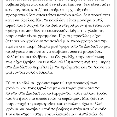
σοβαρό ξέρει πως αυτό δεν είναι έρευνα, δεν είναι ούτε
καν εργασία, και ξέρει ακόμα πως χωρίς κόπο
πραγματικό δεν αποκτάται κανένα καλό, δεν προκύπτει
κανένα όφελος. Και το κακό δεν είναι μονάχα αυτό,
αφού πολύ συχνά τα παιδιά αντιγράφουν ή εκτυπώνουν
πράγματα που δεν τα κατανοούν, λόγω της γλώσσας
στην οποία είναι γραμμένα. Π.χ. τις προάλλες είχα
ζητήσει να γράψουν τα παιδιά μια παράγραφο για την
ειρήνη κι η μικρή Μαρία μου ‘φερε από το Διαδίκτυο μια
παράγραφο που ούτε να διαβάσει σωστά μπορούσε,
αλλ’ ούτε καταλάβαινε τι έλεγε. Είχα την εντύπωση
πως είχα ζητήσει κάτι απλό, αλλ’ η καταφυγή της μικρής
στο Διαδίκτυο περιέπλεξε τα πράγματα και τα ‘κανε να
φαίνονται πολύ δύσκολα.
Γι’ αυτό εδώ και χρόνια εφιστώ την προσοχή των
γονέων και τους ζητώ να μην καταφεύγουν για τα
πάντα στο Διαδίκτυο, καταργώντας κάθε άλλον τρόπο
που θα ήταν πιο αποδοτικός κι ωφέλιμος. Μα, ζώντας
στην εποχή της κυριαρχίας του εύκολου, έχω πολλά
χρόνια να ρωτήσω «πού το βρήκες αυτό;» και ν’ ακούσω
την απάντηση «στην εγκυκλοπαίδεια». Αυτό πάει, δε