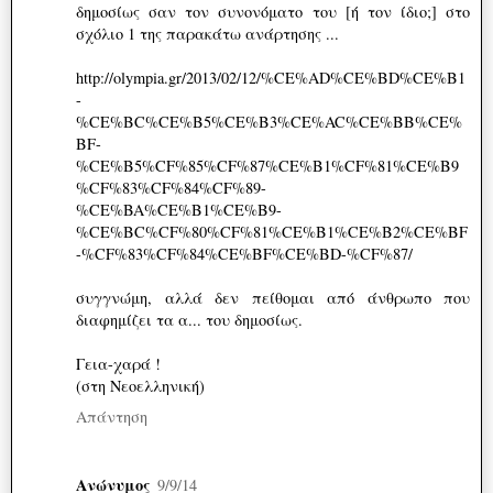
δημοσίως σαν τον συνονόματο του [ή τον ίδιο;] στο
σχόλιο 1 της παρακάτω ανάρτησης ...
http://olympia.gr/2013/02/12/%CE%AD%CE%BD%CE%B1
-
%CE%BC%CE%B5%CE%B3%CE%AC%CE%BB%CE%
BF-
%CE%B5%CF%85%CF%87%CE%B1%CF%81%CE%B9
%CF%83%CF%84%CF%89-
%CE%BA%CE%B1%CE%B9-
%CE%BC%CF%80%CF%81%CE%B1%CE%B2%CE%BF
-%CF%83%CF%84%CE%BF%CE%BD-%CF%87/
συγγνώμη, αλλά δεν πείθομαι από άνθρωπο που
διαφημίζει τα α... του δημοσίως.
Γεια-χαρά !
(στη Νεοελληνική)
Απάντηση
Ανώνυμος
9/9/14