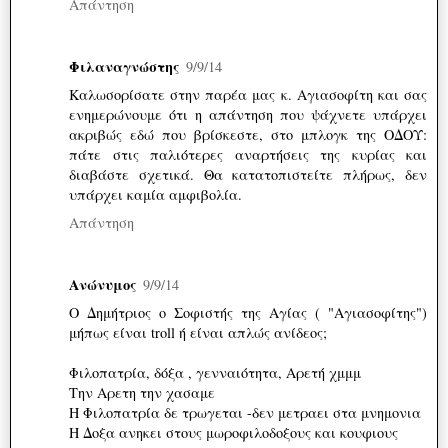
Απάντηση
Φιλαναγνώστης
9/9/14
Καλωσορίσατε στην παρέα μας κ. Αγιασοφίτη και σας
ενημερώνουμε ότι η απάντηση που ψάχνετε υπάρχει
ακριβώς εδώ που βρίσκεστε, στο μπλογκ της ΟΔΟΥ:
πάτε στις παλιότερες αναρτήσεις της κυρίας και
διαβάστε σχετικά. Θα κατατοπιστείτε πλήρως, δεν
υπάρχει καμία αμφιβολία.
Απάντηση
Ανώνυμος
9/9/14
Ο Δημήτριος ο Σοφιστής της Αγίας ( "Αγιασοφίτης")
μήπως είναι troll ή είναι απλώς ανίδεος;
Φιλοπατρία, δόξα , γενναιότητα, Αρετή χμμμ
Την Αρετη την χασαμε
Η Φιλοπατρία δε τρωγεται -δεν μετραει στα μνημονια
Η Δοξα ανηκει στους μωροφιλοδοξους και κουφιους