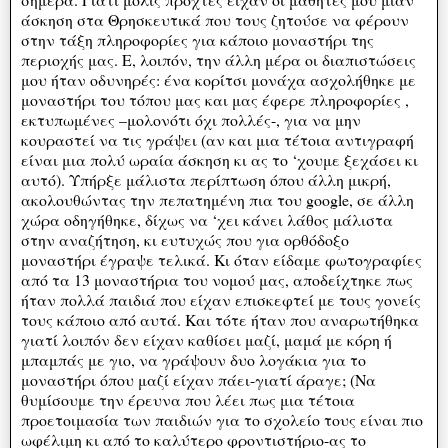
άσκηση στα Θρησκευτικά που τους ζητούσε να φέρουν
στην τάξη πληροφορίες για κάποιο μοναστήρι της
περιοχής μας. Ε, λοιπόν, την άλλη μέρα οι διαπιστώσεις
μου ήταν οδυνηρές: ένα κορίτσι μονάχα ασχολήθηκε με
μοναστήρι του τόπου μας και μας έφερε πληροφορίες ,
εκτυπωμένες –μολονότι όχι πολλές-, για να μην
κουραστεί να τις γράψει (αν και μια τέτοια αντιγραφή
είναι μια πολύ ωραία άσκηση κι ας το ‘χουμε ξεχάσει κι
αυτό). Υπήρξε μάλιστα περίπτωση όπου άλλη μικρή,
ακολουθώντας την πεπατημένη πια του google, σε άλλη
χώρα οδηγήθηκε, δίχως να ‘χει κάνει λάθος μάλιστα
στην αναζήτηση, κι ευτυχώς που για ορθόδοξο
μοναστήρι έγραψε τελικά. Κι όταν είδαμε φωτογραφίες
από τα 13 μοναστήρια του νομού μας, αποδείχτηκε πως
ήταν πολλά παιδιά που είχαν επισκεφτεί με τους γονείς
τους κάποιο από αυτά. Και τότε ήταν που αναρωτήθηκα
γιατί λοιπόν δεν είχαν καθίσει μαζί, μαμά με κόρη ή
μπαμπάς με γιο, να γράψουν δυο λογάκια για το
μοναστήρι όπου μαζί είχαν πάει-γιατί άραγε; (Να
θυμίσουμε την έρευνα που λέει πως μια τέτοια
προετοιμασία των παιδιών για το σχολείο τους είναι πιο
ωφέλιμη κι από το καλύτερο φροντιστήριο-ας το