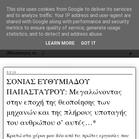
recJPp8XvMXop0y2Y7vHbTA_Phw
This site uses cookies from Google to deliver its services
and to analyze traffic. Your IP address and user-agent are
ΟΔΟΣ
shared with Google along with performance and security
metrics to ensure quality of service, generate usage
statistics, and to detect and address abuse.
Εφημερίδα της Καστοριάς | ODOS Newspaper of Castoria
LEARN MORE
GOT IT
▼
8.9.14
ΣΟΝΙΑΣ ΕΥΘΥΜΙΑΔΟΥ
ΠΑΠΑΣΤΑΥΡΟΥ: Μεγαλώνοντας
στην εποχή της θεοποίησης των
μηχανών και της πλήρους υποταγής
του ανθρώπου σ’ αυτές…*
Κρατώ στα χέρια μου δύο από τις πρώτες εργασίες που