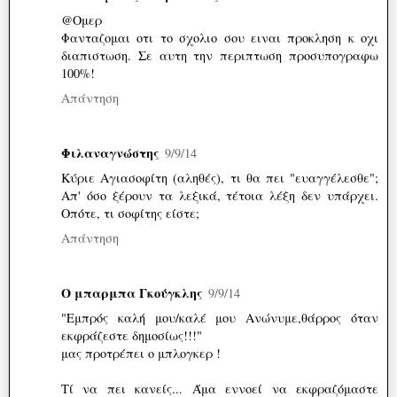
@Ομερ
Φανταζομαι οτι το σχολιο σου ειναι προκληση κ οχι
διαπιστωση. Σε αυτη την περιπτωση προσυπογραφω
100%!
Απάντηση
Φιλαναγνώστης
9/9/14
Κύριε Αγιασοφίτη (αληθές), τι θα πει "ευαγγέλεσθε";
Απ' όσο ξέρουν τα λεξικά, τέτοια λέξη δεν υπάρχει.
Οπότε, τι σοφίτης είστε;
Απάντηση
Ο μπαρμπα Γκούγκλης
9/9/14
"Εμπρός καλή μου/καλέ μου Ανώνυμε,θάρρος όταν
εκφράζεστε δημοσίως!!!"
μας προτρέπει ο μπλογκερ !
Τί να πει κανείς... Άμα εννοεί να εκφραζόμαστε