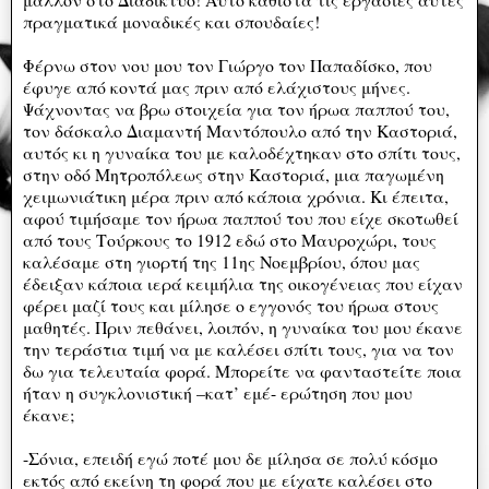
πραγματικά μοναδικές και σπουδαίες!
Φέρνω στον νου μου τον Γιώργο τον Παπαδίσκο, που
έφυγε από κοντά μας πριν από ελάχιστους μήνες.
Ψάχνοντας να βρω στοιχεία για τον ήρωα παππού του,
τον δάσκαλο Διαμαντή Μαντόπουλο από την Καστοριά,
αυτός κι η γυναίκα του με καλοδέχτηκαν στο σπίτι τους,
στην οδό Μητροπόλεως στην Καστοριά, μια παγωμένη
χειμωνιάτικη μέρα πριν από κάποια χρόνια. Κι έπειτα,
αφού τιμήσαμε τον ήρωα παππού του που είχε σκοτωθεί
από τους Τούρκους το 1912 εδώ στο Μαυροχώρι, τους
καλέσαμε στη γιορτή της 11ης Νοεμβρίου, όπου μας
έδειξαν κάποια ιερά κειμήλια της οικογένειας που είχαν
φέρει μαζί τους και μίλησε ο εγγονός του ήρωα στους
μαθητές. Πριν πεθάνει, λοιπόν, η γυναίκα του μου έκανε
την τεράστια τιμή να με καλέσει σπίτι τους, για να τον
δω για τελευταία φορά. Μπορείτε να φανταστείτε ποια
ήταν η συγκλονιστική –κατ’ εμέ- ερώτηση που μου
έκανε;
-Σόνια, επειδή εγώ ποτέ μου δε μίλησα σε πολύ κόσμο
εκτός από εκείνη τη φορά που με είχατε καλέσει στο