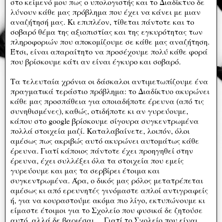
στο κείμενό μου πως ο υπολογιστής και το Διαδίκτυο δε
λύνουν κάθε μας πρόβλημα που έχει να κάνει με μιαν
αναζήτησή μας. Κι επιπλέον, τίθεται πάντοτε και το
σοβαρό θέμα της αξιοπιστίας και της εγκυρότητας των
πληροφοριών που αποκομίζουμε σε κάθε μας αναζήτηση.
Έτσι, είναι απαραίτητο να προσέχουμε πολύ κάθε φορά
που βρίσκουμε κάτι αν είναι έγκυρο και σοβαρό.
Τα τελευταία χρόνια οι δάσκαλοι αντιμετωπίζουμε ένα
πραγματικά τεράστιο πρόβλημα: το Διαδίκτυο ακυρώνει
κάθε μας προσπάθεια για οποιαδήποτε έρευνα (από τις
συνηθισμένες), καθώς, οτιδήποτε κι αν γυρεύουμε,
κάπου στο google βρίσκουμε σίγουρα συγκεντρωμένα
πολλά στοιχεία μαζί. Καταλαβαίνετε, λοιπόν, όλοι
αμέσως πως ακριβώς αυτό ακυρώνει αυτομάτως κάθε
έρευνα. Γιατί κάποιος πάντοτε έχει προηγηθεί στην
έρευνα, έχει συλλέξει όλα τα στοιχεία που εμείς
γυρεύουμε και μας τα σερβίρει έτοιμα και
συγκεντρωμένα. Άρα, ο δικός μας ρόλος μετατρέπεται
αμέσως κι από ερευνητές γινόμαστε απλοί αντιγραφείς
ή, για να κουραστούμε ακόμα πιο λίγο, εκτυπώνουμε κι
είμαστε έτοιμοι για το Σχολείο που φυσικά δε ζητούσε
αυτό, αλλά δε βαριέσαι… Γιατί το Σχολείο που είναι