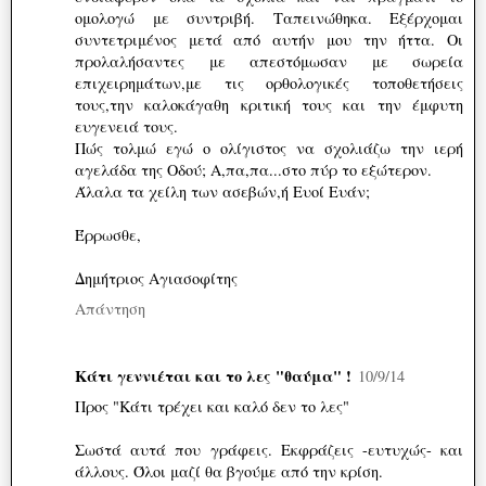
ομολογώ με συντριβή. Ταπεινώθηκα. Εξέρχομαι
συντετριμένος μετά από αυτήν μου την ήττα. Οι
προλαλήσαντες με απεστόμωσαν με σωρεία
επιχειρημάτων,με τις ορθολογικές τοποθετήσεις
τους,την καλοκάγαθη κριτική τους και την έμφυτη
ευγενειά τους.
Πώς τολμώ εγώ ο ολίγιστος να σχολιάζω την ιερή
αγελάδα της Οδού; Α,πα,πα...στο πύρ το εξώτερον.
Άλαλα τα χείλη των ασεβών,ή Ευοί Ευάν;
Έρρωσθε,
Δημήτριος Αγιασοφίτης
Απάντηση
Κάτι γεννιέται και το λες "θαύμα" !
10/9/14
Προς "Κάτι τρέχει και καλό δεν το λες"
Σωστά αυτά που γράφεις. Εκφράζεις -ευτυχώς- και
άλλους. Όλοι μαζί θα βγούμε από την κρίση.