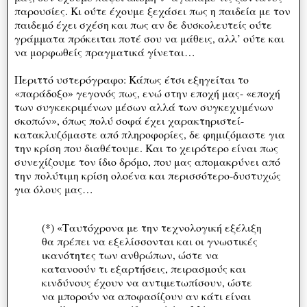
παρουσίες. Κι ούτε έχουμε ξεχάσει πως η παιδεία με τον
παιδεμό έχει σχέση και πως αν δε δυσκολευτείς ούτε
γράμματα πρόκειται ποτέ σου να μάθεις, αλλ’ ούτε και
να μορφωθείς πραγματικά γίνεται…
Περιττό υστερόγραφο: Κάπως έτσι εξηγείται το
«παράδοξο» γεγονός πως, ενώ στην εποχή μας- «εποχή
των συγκεκριμένων μέσων αλλά των συγκεχυμένων
σκοπών», όπως πολύ σοφά έχει χαρακτηριστεί-
κατακλυζόμαστε από πληροφορίες, δε φημιζόμαστε για
την κρίση που διαθέτουμε. Και το χειρότερο είναι πως
συνεχίζουμε τον ίδιο δρόμο, που μας απομακρύνει από
την πολύτιμη κρίση ολοένα και περισσότερο-δυστυχώς
για όλους μας…
(*) «Ταυτόχρονα με την τεχνολογική εξέλιξη
θα πρέπει να εξελίσσονται και οι γνωστικές
ικανότητες των ανθρώπων, ώστε να
κατανοούν τι εξαρτήσεις, πειρασμούς και
κινδύνους έχουν να αντιμετωπίσουν, ώστε
να μπορούν να αποφασίζουν αν κάτι είναι