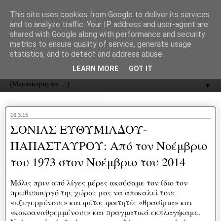
recJPp8XvMXop0y2Y7vHbTA_Phw
This site uses cookies from Google to deliver its services
and to analyze traffic. Your IP address and user-agent are
ΟΔΟΣ
shared with Google along with performance and security
metrics to ensure quality of service, generate usage
statistics, and to detect and address abuse.
Εφημερίδα της Καστοριάς | ODOS Newspaper of Castoria
LEARN MORE
GOT IT
▼
16.3.15
ΣΟΝΙΑΣ ΕΥΘΥΜΙΑΔΟΥ-
ΠΑΠΑΣΤΑΥΡΟΥ: Από τον Νοέμβριο
του 1973 στον Νοέμβριο του 2014
Μόλις πριν από λίγες μέρες ακούσαμε τον ίδιο τον
πρωθυπουργό της χώρας μας να αποκαλεί τους
«εξεγερμένους» και φέτος φοιτητές «θρασίμια» και
«κακοαναθρεμμένους» και πραγματικά εκπλαγήκαμε.