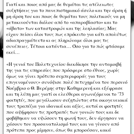
Γιατί και ποιος από μας δε θυμάται τις ατέλειωτες
συζητήσεις για το πανεπιστημιακό άσυλο και την άρση ή
μη άρση του και ποιος δε θυμάται τους πολιτικούς να μη
μετακινούνται διόλου από το «απαραβίαστο» και το
«άβατο» των καταστροφών και της λεηλασίας; Μας
είχαν πείσει όλοι τους πως επρόκειτο για κάτι απολύτως
αδιαπραγμάτευτο κι ας πληρώναμε όλοι μας τις
συνέπειες. Τέτοια κατάντια… Όσο για το πώς φτάσαμε
εκεί…
«Η γενιά του Πολυτεχνείου διεκδίκησε την ανταμοιβή
της για τις υπηρεσίες που πρόσφερε στο έθνος, χωρίς
όμως να γίνει πρότυπο συμπεριφοράς για τους
επιγενομένους» συνόψισε πολύ πετυχημένα τον περσινό
Νοέμβριο ο Θ. Βερέμης στην Καθημερινή και εξέφρασε
και τη λύπη μας γιατί οι ελεύθεροι αγωνιζόμενοι το ’73
φοιτητές, που μεγάλωσαν συζητώντας στα οικογενειακά
τους τραπέζια για ιδανικά και αξίες, αυτοί οι φοιτητές
που αψήφησαν τις προτροπές των γονιών τους και δε
φοβήθηκαν να υψώσουν τη φωνή τους, δεν άργησαν να
χάσουν τον προσανατολισμό τους και να γίνουν από
πρότυπα προς μίμησιν, όπως θα μπορούσαν, κακά