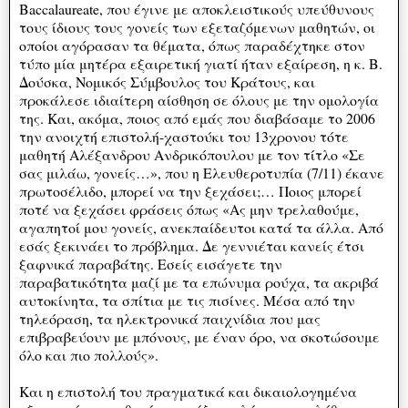
Baccalaureate, που έγινε με αποκλειστικούς υπεύθυνους
τους ίδιους τους γονείς των εξεταζόμενων μαθητών, οι
οποίοι αγόρασαν τα θέματα, όπως παραδέχτηκε στον
τύπο μία μητέρα εξαιρετική γιατί ήταν εξαίρεση, η κ. Β.
Δούσκα, Νομικός Σύμβουλος του Κράτους, και
προκάλεσε ιδιαίτερη αίσθηση σε όλους με την ομολογία
της. Και, ακόμα, ποιος από εμάς που διαβάσαμε το 2006
την ανοιχτή επιστολή-χαστούκι του 13χρονου τότε
μαθητή Αλέξανδρου Ανδρικόπουλου με τον τίτλο «Σε
σας μιλάω, γονείς…», που η Ελευθεροτυπία (7/11) έκανε
πρωτοσέλιδο, μπορεί να την ξεχάσει;… Ποιος μπορεί
ποτέ να ξεχάσει φράσεις όπως «Ας μην τρελαθούμε,
αγαπητοί μου γονείς, ανεκπαίδευτοι κατά τα άλλα. Από
εσάς ξεκινάει το πρόβλημα. Δε γεννιέται κανείς έτσι
ξαφνικά παραβάτης. Εσείς εισάγετε την
παραβατικότητα μαζί με τα επώνυμα ρούχα, τα ακριβά
αυτοκίνητα, τα σπίτια με τις πισίνες. Μέσα από την
τηλεόραση, τα ηλεκτρονικά παιχνίδια που μας
επιβραβεύουν με μπόνους, με έναν όρο, να σκοτώσουμε
όλο και πιο πολλούς».
Και η επιστολή του πραγματικά και δικαιολογημένα