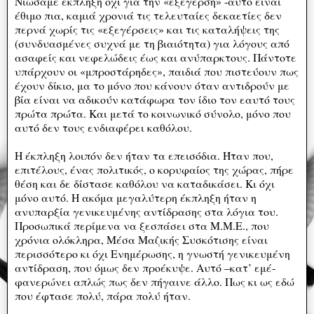
Νιώσαμε έκπληξη όχι για την «εξέγερση» -αυτό είναι
έθιμο πια, καμιά χρονιά τις τελευταίες δεκαετίες δεν
περνά χωρίς τις «εξεγέρσεις» και τις καταλήψεις της
(συνδυασμένες συχνά με τη βιαιότητα) για λόγους από
ασαφείς και νεφελώδεις έως και ανύπαρκτους. Πάντοτε
υπάρχουν οι «μπροστάρηδες», παιδιά που πιστεύουν πως
έχουν δίκιο, μα το μόνο που κάνουν όταν αντιδρούν με
βία είναι να αδικούν κατάφωρα τον ίδιο τον εαυτό τους
πρώτα πρώτα. Και μετά το κοινωνικό σύνολο, μόνο που
αυτό δεν τους ενδιαφέρει καθόλου.
Η έκπληξη λοιπόν δεν ήταν τα επεισόδια. Ήταν που,
επιτέλους, ένας πολιτικός, ο κορυφαίος της χώρας, πήρε
θέση και δε δίστασε καθόλου να καταδικάσει. Κι όχι
μόνο αυτό. Η ακόμα μεγαλύτερη έκπληξη ήταν η
ανυπαρξία γενικευμένης αντίδρασης στα λόγια του.
Προσωπικά περίμενα να ξεσπάσει στα Μ.Μ.Ε., που
χρόνια ολόκληρα, Μέσα Μαζικής Συσκότισης είναι
περισσότερο κι όχι Ενημέρωσης, η γνωστή γενικευμένη
αντίδραση, που όμως δεν προέκυψε. Αυτό –κατ’ εμέ-
φανερώνει απλώς πως δεν πήγαινε άλλο. Πως κι ως εδώ
που έφτασε πολύ, πάρα πολύ ήταν.