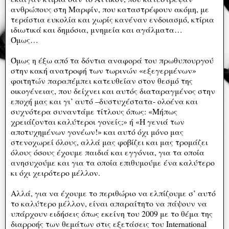
ανθρώπους στη Μαρφίν, που καταστρέφουν ακόμη, με
τεράστια ευκολία και χωρίς κανέναν ενδοιασμό, κτίρια
ιδιωτικά και δημόσια, μνημεία και αγάλματα…
Όμως…
Όμως η έξω από τα δόντια αναφορά του πρωθυπουργού
στην κακή ανατροφή των τωρινών «εξεγερμένων»
φοιτητών παραπέμπει κατευθείαν στον θεσμό της
οικογένειας, που δείχνει και αυτός διαταραγμένος στην
εποχή μας και γι’ αυτό –δυστυχέστατα- ολοένα και
συχνότερα συναντάμε τίτλους όπως: «Μήπως
χρειάζονται καλύτεροι γονείς;» ή «Η γενιά των
αποτυχημένων γονέων!» και αυτό όχι μόνο μας
στενοχωρεί όλους, αλλά μας φοβίζει και μας τρομάζει
όλους όσους έχουμε παιδιά και εγγόνια, για τα οποία
ανησυχούμε και για τα οποία επιθυμούμε ένα καλύτερο
κι όχι χειρότερο μέλλον.
Αλλά, για να έχουμε το περιθώριο να ελπίζουμε σ’ αυτό
το καλύτερο μέλλον, είναι απαραίτητο να πάψουν να
υπάρχουν ειδήσεις όπως εκείνη του 2009 με το θέμα της
διαρροής των θεμάτων στις εξετάσεις του International