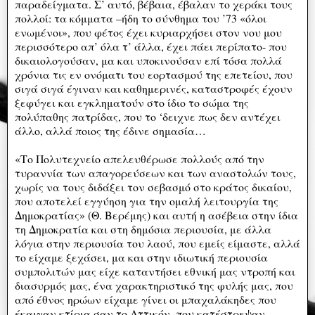
παραδείγματα. Σ’ αυτό, βέβαια, έβαλαν το χεράκι τους
πολλοί: τα κόμματα –ήδη το σύνθημα του ’73 «όλοι
ενωμένοι», που φέτος έχει κυριαρχήσει στον νου μου
περισσότερο απ’ όλα τ’ άλλα, έχει πάει περίπατο- που
δικαιολογούσαν, μα και υποκινούσαν επί τόσα πολλά
χρόνια τις εν ονόματι του εορτασμού της επετείου, που
σιγά σιγά έγιναν και καθημερινές, καταστροφές έχουν
ξεφύγει και εγκληματούν στο ίδιο το σώμα της
πολύπαθης πατρίδας, που το ‘δειχνε πως δεν αντέχει
άλλο, αλλά ποιος της έδινε σημασία…
«Το Πολυτεχνείο απελευθέρωσε πολλούς από την
τυραννία των απαγορεύσεων και των αναστολών τους,
χωρίς να τους διδάξει τον σεβασμό στο κράτος δικαίου,
που αποτελεί εγγύηση για την ομαλή λειτουργία της
Δημοκρατίας» (Θ. Βερέμης) και αυτή η ασέβεια στην ίδια
τη Δημοκρατία και στη δημόσια περιουσία, με άλλα
λόγια στην περιουσία του λαού, που εμείς είμαστε, αλλά
το είχαμε ξεχάσει, μα και στην ιδιωτική περιουσία
συμπολιτών μας είχε καταντήσει εθνική μας ντροπή και
διασυρμός μας, ένα χαρακτηριστικό της φυλής μας, που
από έθνος ηρώων είχαμε γίνει οι μπαχαλάκηδες που
έκαιγαν κτίρια σαν το Αττικόν, που κατέστρεψαν