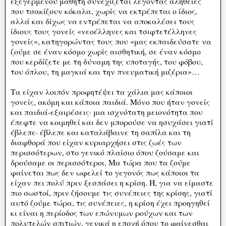
εξεγερμένου μαθητή συνεχίζεται λέγοντας αλήθειες
που τσακίζουν κόκαλα, χωρίς να εκτρέπεται ο ίδιος,
αλλά και δίχως να εντρέπεται να αποκαλέσει τους
ίδιους τους γονείς «νεοέλληνες και τσιφτετέλληνες
γονείς», κατηγορώντας τους που «μας εκπαιδεύσατε να
ζούμε σε έναν κόσμο χωρίς αισθητική, σε έναν κόσμο
που κερδίζετε με τη δύναμη της υποταγής, του φόβου,
του όπλου, τη μαγκιά και την πνευματική μιζέρια»…
Τα είχαν λοιπόν προφητέψει τα χάλια μας κάποιοι
γονείς, ακόμη και κάποια παιδιά. Μόνο που ήταν γονείς
και παιδιά-εξαιρέσεις· μια ισχνότατη μειονότητα που
έπεφτε να κοιμηθεί και δεν μπορούσε να ησυχάσει γιατί
έβλεπε· έβλεπε και καταλάβαινε τη σαπίλα και τη
διαφθορά που είχαν κυριαρχήσει στις ζωές των
περισσότερων, στο γενικό πλαίσιο όπου ζούσαμε και
δρούσαμε οι περισσότεροι. Μα τώρα που τα ζούμε
φαίνεται πως δεν ωφελεί το γεγονός πως κάποιοι τα
είχαν πει πολύ πριν ξεσπάσει η κρίση. Ή, για να είμαστε
πιο σωστοί, πριν ζήσουμε τις συνέπειες της κρίσης, γιατί
αυτό ζούμε τώρα, τις συνέπειες, η κρίση έχει προηγηθεί
κι είναι η περίοδος των επώνυμων ρούχων και των
πολυτελών σπιτιών, γενικά η εποχή όπου το φαίνεσθαι