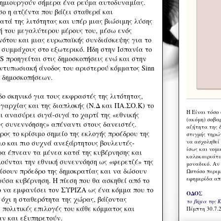
δημιουργούν σήμερα ένα ρεύμα αυτοδυναμίας.
σο η ατζέντα που βάζει σταθερά και
τά της λιτότητας και υπέρ μιας βιώσιμης λύσης
ή του μεγαλύτερου μέρους του, μέσω ενός
ότου και μιας ευρωπαϊκής συνδιάσκεψης για το
ι συμμάχους στο εξωτερικό. Ήδη στην Ισπανία το
προηγείται στις δημοσκοπήσεις ενώ και στην
ντυπωσιακή άνοδος του αριστερού κόμματος Sinn
ν δημοσκοπήσεων.
δο σκηνικό για τους εκφραστές της λιτότητας,
γαρχίας και της διαπλοκής (Ν.Δ και ΠΑ.ΣΟ.Κ) το
Η Eίναι τόσο
ι ανασύρει σιγά-σιγά το χαρτί της «εθνικής
(ακόμη) σοβα
ής συνεννόησης» απέναντι στους δανειστές.
αζήτητα της 
ρος το κρίσιμο σημείο της εκλογής προέδρου της
στιγμής τηρώ
να ασχοληθεί
λο και πιο συχνά ανεξάρτητους βουλευτές-
ίσως και νομι
ρα έπνεαν τα μένεα κατά της κυβέρνησης και
καλοκαιριάτι
ούνται την εθνική συνεννόηση ως «φερετζέ» της
μοναδικό. Αν 
φίσουν πρόεδρο της δημοκρατίας και να δώσουν
Ωστόσο περιμ
εφημερίδα απ
ύσα κυβέρνηση. Η πίεση που θα ασκηθεί από το
ο να εμφανίσει τον ΣΥΡΙΖΑ ως ένα κόμμα που το
ΟΔΟΣ
 όχι η σταθερότητα της χώρας, βάζοντας
το βήμα της 
 πολιτικές επιλογές του κάθε κόμματος και
Πέμπτη 30.7.2
αν και εξυπηρετούν.