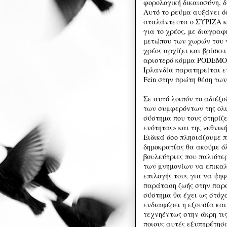
φορολογική δικαιοσύνη, 
Αυτό το ρεύμα αυξάνει ό
αταλάντευτα ο ΣΥΡΙΖΑ κα
για το χρέος, με διαγραφ
μετώπου των χωρών του ν
χρέος αρχίζει και βρίσκε
αριστερό κόμμα PODEMOS 
Ιρλανδία παρατηρείται ε
Fein στην πρώτη θέση τω
Σε αυτό λοιπόν το αδιέξο
των συμφερόντων της ολι
σύστημα που τους στηρίζε
ενότητας» και της «εθνικ
Ειδικά όσο πλησιάζουμε π
δημοκρατίας θα ακούμε ό
βουλεύτριες που παλιότε
των μνημονίων να επικαλ
επιλογής τους για να ψη
παράταση ζωής στην παρο
σύστημα θα έχει ως στόχ
ενδιαφέρει η εξουσία και
τεχνηέντως στην άκρη τις
ποιους αυτές εξυπηρέτησ