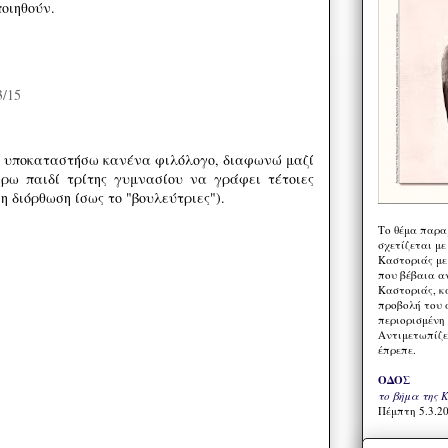
οιηθούν.
3/15
 υποκαταστήσω κανένα φιλόλογο, διαφωνώ μαζί
έρω παιδί τρίτης γυμνασίου να γράφει τέτοιες
η διόρθωση ίσως το "βουλεύτριες").
Το θέμα παρα
σχετίζεται με
Καστοριάς με
που βέβαια α
Καστοριάς, κα
προβολή του 
περιορισμένη 
Αντιμετωπίζε
έπρεπε.
ΟΔΟΣ
το βήμα της 
Πέμπτη 5.3.20