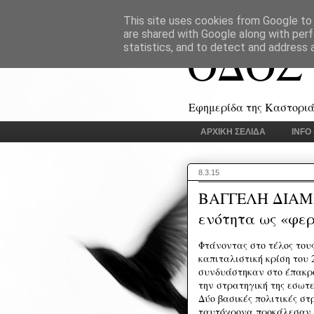
This site uses cookies from Google to d
are shared with Google along with perf
ΟΔΟΣ
statistics, and to detect and address 
Εφημερίδα της Καστοριάς
ΑΡΧΙΚΗ ΣΕΛΙΔΑ
INFO
8.3.15
ΒΑΓΓΕΛΗ ΔΙΑΜ
ενότητα ως «φερ
Φτάνοντας στο τέλος του
καπιταλιστική κρίση του 
συνδυάστηκαν στο έπακρο
την στρατηγική της εσωτ
Δύο βασικές πολιτικές σ
ταυτόχρονα προκάλεσαν τ