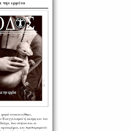
ε την ερμίνα
η φορά ανακοινώθηκε,
υ Ευαγγελισμού ή ακόμη και του
Πάσχα, που στήνονται οι
α αμνοερίφια, και προπαραμονές