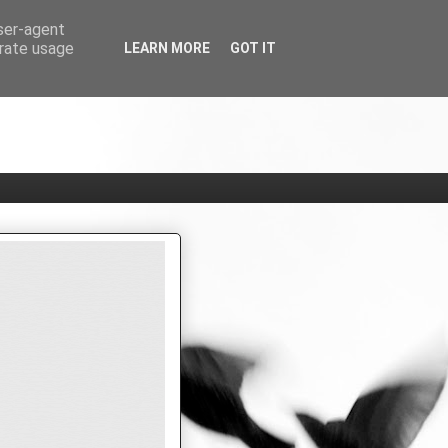
user-agent
erate usage
LEARN MORE
GOT IT