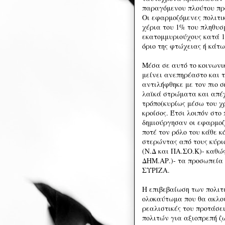
παραγόμενου πλούτου πρ
Οι εφαρμοζόμενες πολιτι
χέρια του 1% του πληθυσ
εκατομμυριούχους κατά 1
όριο της φτώχειας ή κάτ
Μέσα σε αυτό το κοινωνικ
μείνει ανεπηρέαστο και τ
αντιλήφθηκε με τον πιο σ
λαϊκά στρώματα και απέχ
τρόπο(κυρίως μέσω του χ
κροίσος. Έτσι λοιπόν στο 
δημιούργησαν οι εφαρμοζ
ποτέ τον ρόλο του κάθε κ
στερώντας από τους κύρι
(Ν.Δ και ΠΑ.ΣΟ.Κ)- καθώς
ΔΗΜ.ΑΡ.)- τα προσωπεία 
ΣΥΡΙΖΑ.
Η επιβεβαίωση των πολιτ
ολοκαύτωμα που θα ακλου
ρεαλιστικές του προτάσε
πολιτών για αξιοπρεπή ζω