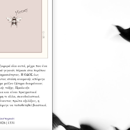
 ζοφερά όλα αυτά, μέχρι που ένα
ρό γεγονός πέρασε στα περίπου
δημοσιότητας. Η ΟΔΟΣ έως
ντας στάση αναμονής απέφυγε
 με μείζον ζήτημα διαφάνειας
κής τάξης. Προέκυψε
κα και είναι πραγματικά
μη τι άλλο, σκανδαλιστικό.
ένοντας πρώτα εξελίξεις, η
έφυγε να τοποθετηθεί βιαστικά.
Καστοριάς
026 | 1331