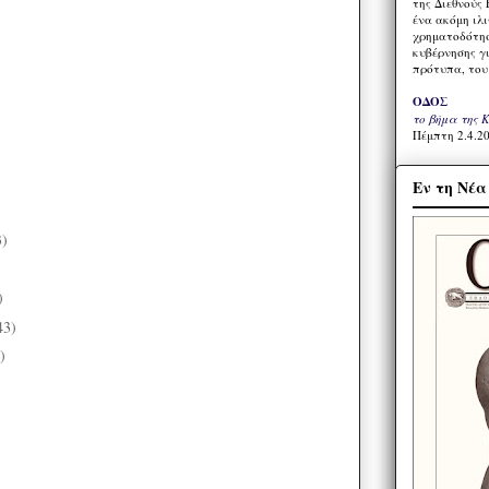
της Διεθνούς 
ένα ακόμη ιλ
χρηματοδότησ
κυβέρνησης γι
πρότυπα, του
ΟΔΟΣ
το βήμα της 
Πέμπτη 2.4.20
Εν τη Νέ
3)
)
)
43)
)