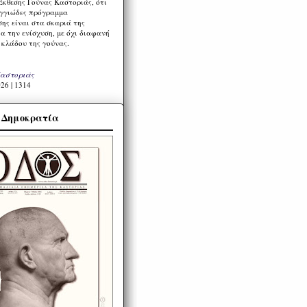
Έκθεσης Γούνας Καστοριάς, ότι
ιγγιώδες πρόγραμμα
ης είναι στα σκαριά της
α την ενίσχυση, με όχι διαφανή
 κλάδου της γούνας.
Καστοριάς
26 | 1314
α Δημοκρατία