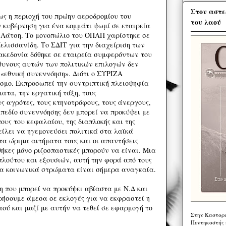
Στον αστε
ως η περιοχή του πρώην αεροδρομίου του
του λαού
ν κυβέρνηση για ένα κομμάτι ψωμί σε εταιρεία
 Λάτση. Το μονοπώλιο του ΟΠΑΠ χαρίστηκε σε
λισσανίδη. Το ΣΔΙΤ για την διαχείριση των
κεδονία δόθηκε σε εταιρεία συμφερόντων του
θυνους αυτών των πολιτικών επιλογών δεν
 «εθνική συνεννόηση». Διότι ο ΣΥΡΙΖΑ
σμο. Εκπροσωπεί την συντριπτική πλειοψηφία
ατα, την εργατική τάξη, τους
ς αγρότες, τους κτηνοτρόφους, τους άνεργους,
 πεδίο συνεννόησης δεν μπορεί να προκύψει με
ους του κεφαλαίου, της διαπλοκής και της
ίλει να ηγεμονεύσει πολιτικά στα λαϊκά
α ώριμα αιτήματα τους και οι απαντήσεις
ήκες μόνο ριζοσπαστικές μπορούν να είναι. Μια
λούτου και εξουσιών, αυτή την φορά από τους
μα κοινωνικά στρώματα είναι σήμερα αναγκαία.
η που μπορεί να προκύψει αβίαστα με Ν.Δ και
ήσουμε άμεσα σε εκλογές για να εκφραστεί η
ού και μαζί με αυτήν να τεθεί σε εφαρμογή το
Στην Καστορι
Πεντηκοστής 