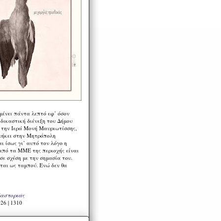
μένει πάντα λεπτό εφ’ όσον
 δικαστική διένεξη του Δήμου
 την Ιερά Μονή Μαυριωτίσσης,
νήκει στην Μητρόπολη
ι ίσως γι’ αυτό τον λόγο η
από τα ΜΜΕ της περιοχής είναι
σε σχέση με την σημασία του.
ται ως ταμπού. Ενώ δεν θα
Καστοριάς
26 | 1310