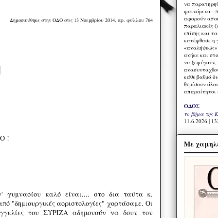
να παρατηρηθ
φαινόμενα –π
αφορούν αποκ
Δημοσιεύθηκε στην ΟΔΟ στις 13 Νοεμβρίου 2014, αρ. φύλλου 764
παραλιακές ζ
επίσης και τ
κατέφθασε η 
«αναλήψεώς» 
ανήκε και στ
να ξεφύγουν,
ανασυνταχθού
κάθε βαθμό δ
θυμίσουν όλο
απαραίτητοι 
ΟΔΟΣ
το βήμα της 
11.6.2026 | 13
Ο !
Με χαμηλέ
' γυμνασίου καλό είναι.... στο δια ταύτα κ.
από "δημιουργικές αοριστολογίες" χορτάσαμε. Οι
αγγελίες του ΣΥΡΙΖΑ αδημονούν να δουν τον