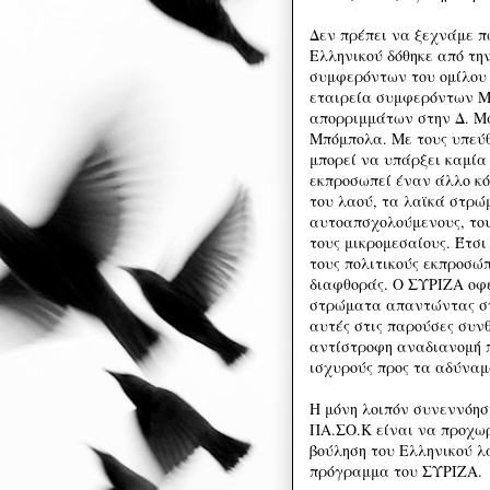
Δεν πρέπει να ξεχνάμε π
Ελληνικού δόθηκε από τη
συμφερόντων του ομίλου
εταιρεία συμφερόντων Με
απορριμμάτων στην Δ. Μα
Μπόμπολα. Με τους υπεύ
μπορεί να υπάρξει καμία
εκπροσωπεί έναν άλλο κό
του λαού, τα λαϊκά στρώμ
αυτοαπσχολούμενους, του
τους μικρομεσαίους. Έτσι
τους πολιτικούς εκπροσώπ
διαφθοράς. Ο ΣΥΡΙΖΑ οφε
στρώματα απαντώντας στ
αυτές στις παρούσες συνθ
αντίστροφη αναδιανομή π
ισχυρούς προς τα αδύνα
Η μόνη λοιπόν συνεννόησ
ΠΑ.ΣΟ.Κ είναι να προχωρ
βούληση του Ελληνικού λα
πρόγραμμα του ΣΥΡΙΖΑ.