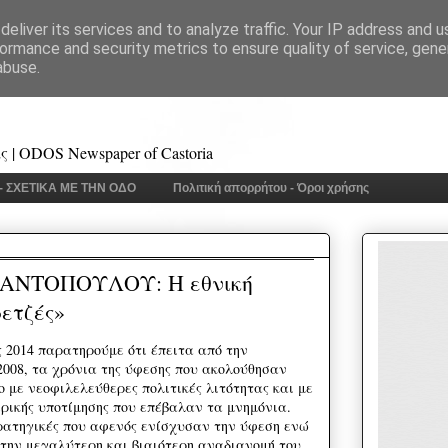
eliver its services and to analyze traffic. Your IP address and 
ormance and security metrics to ensure quality of service, gen
abuse.
 | ODOS Newspaper of Castoria
 - ΣΧΕΤΙΚΑ ΜΕ ΤΗΝ ΟΔΟ
Πολιτική απορρήτου - Όροι χρήσης
ΑΝΤΟΠΟΥΛΟΥ: Η εθνική
ετζές»
ς 2014 παρατηρούμε ότι έπειτα από την
2008, τα χρόνια της ύφεσης που ακολούθησαν
 με νεοφιλελεύθερες πολιτικές λιτότητας και με
ερικής υποτίμησης που επέβαλαν τα μνημόνια.
τρατηγικές που αφενός ενίσχυσαν την ύφεση ενώ
ην μεγαλύτερη και βιαιότερη αναδιανομή του