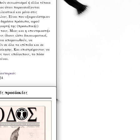
ούν συνωστισμοί ή άλλα τέτοια
ου όταν παρουσιάζονται
λειστικά και μόνο στις
ώνες. Είναι που εξαφανίστηκαν
α δημόσια πρόσωπα, αφού
γιορτή της (προσωπικής)
τους. Μιας και η «πεντηκοστή»
ους ίδιους ώστε δικαιωματικά,
 να απομονωθούν, να
ν σε όλα τα επίπεδα και σε
ιοίκησης. Και επιστρέφοντας να
υς τους υπόλοιπους, το πόσο
είναι.
Καστοριάς
24
ς προσδοκίες