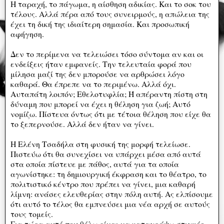
Η ταραχή, το πάγωμα, η αίσθηση αδικίας. Και το σοκ του
τέλους. Αλλά πέρα από τους συνειρμούς, η απώλεια της
έχει τη δική της ιδιαίτερη σημασία. Και προσωπική
αφήγηση.
Δεν το περίμενα να τελειώσει τόσο σύντομα αν και οι
ενδείξεις ήταν εμφανείς. Την τελευταία φορά που
μίλησα μαζί της δεν μπορούσε να αρθρώσει λόγο
καθαρά. Θα έπρεπε να το περιμένω. Αλλά όχι.
Αυταπάτη λοιπόν; Εθελοτυφλία; Ή απέραντη πίστη στη
δύναμη που μπορεί να έχει η θέληση για ζωή; Αυτό
νομίζω. Πίστευα όντως ότι με τέτοια θέληση που είχε θα
το ξεπερνούσε. Αλλά δεν ήταν να γίνει.
Η Ελένη Τσαδήλα στη φυσική της μορφή τελείωσε.
Πιστεύω ότι θα συνεχίσει να υπάρχει μέσα από αυτά
στα οποία πίστευε με πάθος, αυτά για τα οποία
αγωνίστηκε: τη δημιουργική έκφραση και το θέατρο, το
πολιτιστικό κέντρο που πρέπει να γίνει, μια καθαρή
λίμνη: ανάσες ελευθερίας στην πόλη αυτή. Ας ελπίσουμε
ότι αυτό το τέλος θα εμπνεύσει μια νέα αρχή σε αυτούς
τους τομείς.
Για τώρα αυτό που θέλω είναι να καταγράψω στιγμές