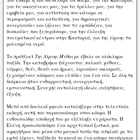
για τις οικογένειες μας, για τις τρέλλες μας, για την
εφηβεία μας, για αντίσταση που κάναμε σε
περιορισμούς και καταπίεση, για δημιουργικές
συνεργασίες και ζήλειες που τις εμπόδιζαν, για
δυσκολίες που ξεπεράσαμε, για την έλλειψη
πνευματικού κέντρου στην Καστοριά, για της λίμνης τα
μολυσμένα νερά.
Το πρότζεκτ
Της Λίμνης Μύθοι
με έβαλε σε ολόκληρο
ταξίδι. Την καταβρήκα ψάχνοντας παλιούς μύθους,
νύμφες, θεές, θεούς και ήρωες, λιμναίους οικισμούς,
ξεχασμένους κόσμους και ελπίδες για ένα νέο. Σε όλη τη
διάρκεια ήταν ενθαρρυντική, συνεργατική,
εμπνευστική. Συνεχής ανταλλαγή ιδεών, συζητήσεις,
έξαψη.
Μετά από δουλειά μηνών καταλήξαμε στην τελευταία
εκδοχή, αυτή που παρουσιάσαμε στον κόσμο. Η
ενθουσιώδης υποδοχή του με εξέπληξε ευχάριστα. Η
Ελένη προσωποποίησε ένα αρχετυπικό ξωτικό, μια
αφηγήτρια που μέσα στο μαγικό τοπίο της σπηλιάς με τις
εφτά λίμνες, ταξίδεψε το κοινό σε ένα κόσμο πανάρχαιο