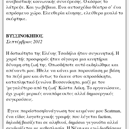
ανεβαστικής κοινωνικής συνεύρεσης. Ο κόσμος το
λάτρεψε. Και γω βέβαια. Ένα αυτοσχέδιο θέατρο σ’ ένα
απρόσμενο χώρο. Ελευθερία κίνησης, ελεύθερο μυαλό το
σκέφτηκε.
ΒΥΣΣΙΝΟΚΗΠΟΣ
Σεπτέμβριος 2012
Η δοτικότητα της Ελένης Τσαδήλα ήταν συγκινητική. Η
χαρά τής προσφοράς ήταν σίγουρα μια κινητήρια
δύναμη στη ζωή της. Οπωσδήποτε αυτό εκδηλώθηκε και
απέναντι μου. Ήθελε να κάνει μια παρουσίαση με βάση
τα πεζά μου και όντως το έκανε στον απροσδόκητο,
καταπληκτικό ξενώνα Βυσσινόκηπο, μαζί με τον
‘μεγαλύτερο από τη ζωή’ Κώστα Λάκη. Το οργανώσανε,
όχι χωρίς μερικές αναπόφευκτες αλλά δημιουργικές
συγκρούσεις.
Έγινε παράσταση/ανάγνωση του κειμένου μου Scatman,
ένα είδος λογοτεχνικής γραφής που λέγεται faction,
δηλαδή βασίζεται σε αληθινά, δημόσια γεγονότα αλλά
συνδυάζεται με μυθοπλασία. Η Νένη και εγώ διαβάσαμε,