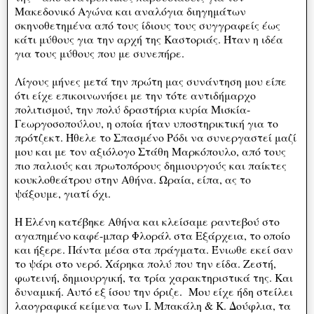
Μακεδονικό Αγώνα και αναλόγια διηγημάτων
σκηνοθετημένα από τους ίδιους τους συγγραφείς έως
κάτι μύθους για την αρχή της Καστοριάς. Ήταν η ιδέα
για τους μύθους που με συνεπήρε.
Λίγους μήνες μετά την πρώτη μας συνάντηση μου είπε
ότι είχε επικοινωνήσει με την τότε αντιδήμαρχο
πολιτισμού, την πολύ δραστήρια κυρία Μισκία-
Γεωργοσοπούλου, η οποία ήταν υποστηρικτική για το
πρότζεκτ. Ήθελε το Σπασμένο Ρόδι να συνεργαστεί μαζί
μου και με τον αξιόλογο Στάθη Μαρκόπουλο, από τους
πιο παλιούς και πρωτοπόρους δημιουργούς και παίκτες
κουκλοθεάτρου στην Αθήνα. Ωραία, είπα, ας το
ψάξουμε, γιατί όχι.
Η Ελένη κατέβηκε Αθήνα και κλείσαμε ραντεβού στο
αγαπημένο καφέ-μπαρ Φλοράλ στα Εξάρχεια, το οποίο
και ήξερε. Πάντα μέσα στα πράγματα. Ένιωθε εκεί σαν
το ψάρι στο νερό. Χάρηκα πολύ που την είδα. Ζεστή,
φωτεινή, δημιουργική, τα τρία χαρακτηριστικά της. Και
δυναμική. Αυτό εξ ίσου την όριζε. Μου είχε ήδη στείλει
λαογραφικά κείμενα των Ι. Μπακάλη & Κ. Δούφλια, τα