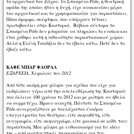
το αρχοντικό του Ζάχου. Το Σπασμένο Ρόδι, η θεατρική
ομάδα της οποίας ήταν η ψυχή, είχε ανακαινίσει μέρος
του αρχοντικού και το χρησιμοποιούσε για παραστάσεις.
Πόσο όμορφο, σκέφτηκα, που υπάρχουν τέτοιες
πρωτοβουλίες στην Καστοριά. Βέβαια σύντομα το
Σπασμένο Ρόδι δεν μπορούσε να πληρώσει το ενοίκιο και
έτσι χάθηκε αυτή η πιθανότητα παραστασιακού χώρου.
Αλλά η Ελένη Τσαδήλα δεν το έβαλε κάτω. Ποτέ δεν το
έβαζε κάτω.
ΚΑΦΕ ΜΠΑΡ ΦΛΟΡΑΛ
ΕΞΑΡΧΕΙΑ, Χειμώνας του 2012
Από τότε ακόμη μου μίλησε για σχέδια που είχε για
εκδηλώσεις γύρω από την απελευθέρωση της Καστοριάς
που έκλεινε 100 χρόνια το 2012 και με ρώτησε αν ήθελα
να συμμετέχω. Ήμουν ανοιχτή. Πάντοτε το Σπασμένο
Ρόδι συνεργαζότανε με τουλάχιστον ένα/μια
επαγγελματία του θεάτρου, είτε σκηνοθέτη, είτε
συγγραφέα, είτε σκηνογράφο, είτε μουσικό σε κάθε τους
παράσταση. Μου μίλησε με ενθουσιασμό για τις ιδέες
της – από ανατρεπτικές παρουσιάσεις για τον