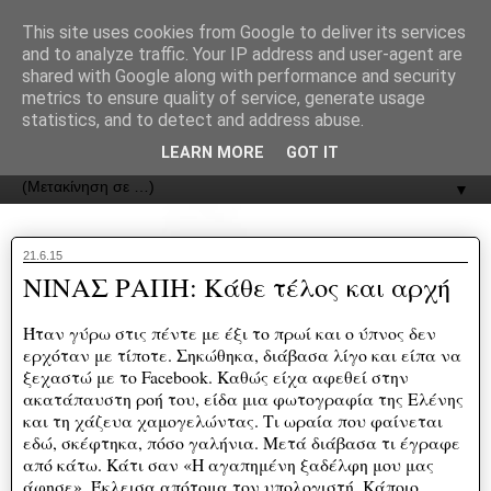
recJPp8XvMXop0y2Y7vHbTA_Phw
This site uses cookies from Google to deliver its services
and to analyze traffic. Your IP address and user-agent are
ΟΔΟΣ
shared with Google along with performance and security
metrics to ensure quality of service, generate usage
statistics, and to detect and address abuse.
Εφημερίδα της Καστοριάς | ODOS Newspaper of Castoria
LEARN MORE
GOT IT
▼
21.6.15
ΝΙΝΑΣ ΡΑΠΗ: Κάθε τέλος και αρχή
Ήταν γύρω στις πέντε με έξι το πρωί και ο ύπνος δεν
ερχόταν με τίποτε. Σηκώθηκα, διάβασα λίγο και είπα να
ξεχαστώ με το Facebook. Καθώς είχα αφεθεί στην
ακατάπαυστη ροή του, είδα μια φωτογραφία της Ελένης
και τη χάζευα χαμογελώντας. Τι ωραία που φαίνεται
εδώ, σκέφτηκα, πόσο γαλήνια. Μετά διάβασα τι έγραφε
από κάτω. Κάτι σαν «Η αγαπημένη ξαδέλφη μου μας
άφησε». Έκλεισα απότομα τον υπολογιστή. Κάποιο