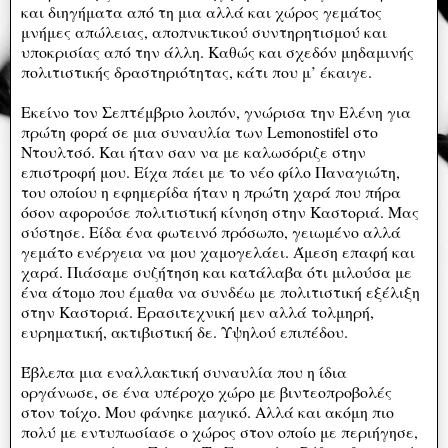
και διηγήματα από τη μια αλλά και χώρος γεμάτος
μνήμες απώλειας, αποπνικτικού συντηρητισμού και
υποκρισίας από την άλλη. Καθώς και σχεδόν μηδαμινής
πολιτιστικής δραστηριότητας, κάτι που μ’ έκαιγε.
Εκείνο τον Σεπτέμβριο λοιπόν, γνώρισα την Ελένη για
πρώτη φορά σε μια συναυλία των Lemonostifel στο
Ντουλτσό. Και ήταν σαν να με καλωσόριζε στην
επιστροφή μου. Είχα πάει με το νέο φίλο Παναγιώτη,
του οποίου η εφημερίδα ήταν η πρώτη χαρά που πήρα
όσον αφορούσε πολιτιστική κίνηση στην Καστοριά. Μας
σύστησε. Είδα ένα φωτεινό πρόσωπο, γειωμένο αλλά
γεμάτο ενέργεια να μου χαμογελάει. Άμεση επαφή και
χαρά. Πιάσαμε συζήτηση και κατάλαβα ότι μιλούσα με
ένα άτομο που έμαθα να συνδέω με πολιτιστική εξέλιξη
στην Καστοριά. Ερασιτεχνική μεν αλλά τολμηρή,
ευρηματική, ακτιβιστική δε. Υψηλού επιπέδου.
Έβλεπα μια εναλλακτική συναυλία που η ίδια
οργάνωσε, σε ένα υπέροχο χώρο με βιντεοπροβολές
στον τοίχο. Μου φάνηκε μαγικό. Αλλά και ακόμη πιο
πολύ με εντυπωσίασε ο χώρος στον οποίο με περιήγησε,