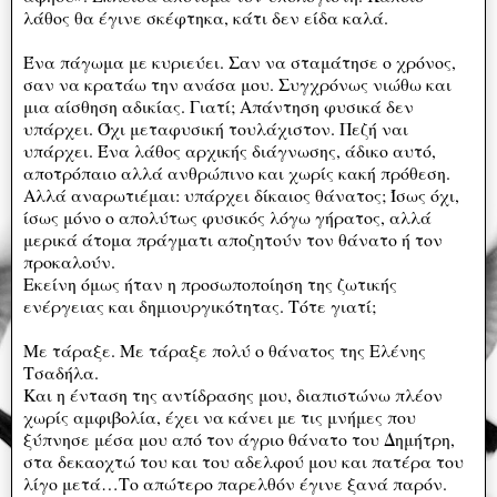
λάθος θα έγινε σκέφτηκα, κάτι δεν είδα καλά.
Ένα πάγωμα με κυριεύει. Σαν να σταμάτησε ο χρόνος,
σαν να κρατάω την ανάσα μου. Συγχρόνως νιώθω και
μια αίσθηση αδικίας. Γιατί; Απάντηση φυσικά δεν
υπάρχει. Όχι μεταφυσική τουλάχιστον. Πεζή ναι
υπάρχει. Ένα λάθος αρχικής διάγνωσης, άδικο αυτό,
αποτρόπαιο αλλά ανθρώπινο και χωρίς κακή πρόθεση.
Αλλά αναρωτιέμαι: υπάρχει δίκαιος θάνατος; Ίσως όχι,
ίσως μόνο ο απολύτως φυσικός λόγω γήρατος, αλλά
μερικά άτομα πράγματι αποζητούν τον θάνατο ή τον
προκαλούν.
Εκείνη όμως ήταν η προσωποποίηση της ζωτικής
ενέργειας και δημιουργικότητας. Τότε γιατί;
Με τάραξε. Με τάραξε πολύ ο θάνατος της Ελένης
Τσαδήλα.
Και η ένταση της αντίδρασης μου, διαπιστώνω πλέον
χωρίς αμφιβολία, έχει να κάνει με τις μνήμες που
ξύπνησε μέσα μου από τον άγριο θάνατο του Δημήτρη,
στα δεκαοχτώ του και του αδελφού μου και πατέρα του
λίγο μετά…Το απώτερο παρελθόν έγινε ξανά παρόν.