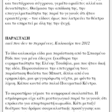
και ταυτόχρονα σύγχρονο, γεμάτο εφιάλτες αλλά και
δυνατότητες. Θαύμασα την απόδοση της, την
επαγγελματικότητα της παρά το γεγονός ότι ήταν
ερασιτέχνης – του είδους όμως που λατρεύει το θέατρο
και το υπηρετεί με όλη της την ψυχή.
ΠΑΡΑΣΤΑΣΗ
εκεί που δεν το περιμένεις, Καλοκαίρι του 2012
Το ίδιο καλοκαίρι είδα μια παράσταση από το Σπασμένο
Ρόδι που για μένα έδειχνε ξεκάθαρα την
ευρηματικότητα της Ελένης Τσαδήλα, μια που ήταν δική
της ιδέα. Παρουσιάσανε την επιτυχημένη τους
παράσταση Φαύστα του Μποστ, δίπλα από ένα
ερημοκλήσι, μια φεγγαρόφωτη νύχτα, με φόντο τη
λίμνη. Κάπου κοντά στο παλιό Πνευματικό Κέντρο.
Το ακροατήριο γέμισε τα ανηφορικά σκαλοπάτια. Η
ατμόσφαιρα είχε κάτι μυσταγωγικό παρά το γεγονός ότι
επρόκειτο για σπαρταριστή κωμωδία. Κάτι μεταξύ
θεάτρου του δρόμου σουρεαλιστικής προσέγγισης και