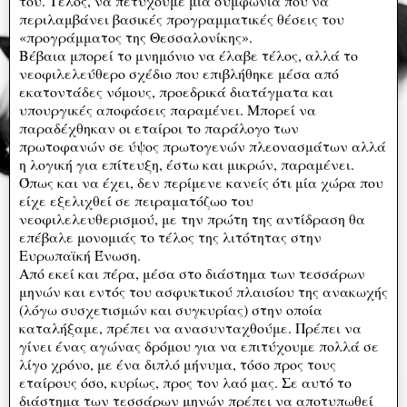
του. Τέλος, να πετύχουμε μια συμφωνία που να
περιλαμβάνει βασικές προγραμματικές θέσεις του
«προγράμματος της Θεσσαλονίκης».
Βέβαια μπορεί το μνημόνιο να έλαβε τέλος, αλλά το
νεοφιλελεύθερο σχέδιο που επιβλήθηκε μέσα από
εκατοντάδες νόμους, προεδρικά διατάγματα και
υπουργικές αποφάσεις παραμένει. Μπορεί να
παραδέχθηκαν οι εταίροι το παράλογο των
πρωτοφανών σε ύψος πρωτογενών πλεονασμάτων αλλά
η λογική για επίτευξη, έστω και μικρών, παραμένει.
Όπως και να έχει, δεν περίμενε κανείς ότι μία χώρα που
είχε εξελιχθεί σε πειραματόζωο του
νεοφιλελευθερισμού, με την πρώτη της αντίδραση θα
επέβαλε μονομιάς το τέλος της λιτότητας στην
Ευρωπαϊκή Ένωση.
Από εκεί και πέρα, μέσα στο διάστημα των τεσσάρων
μηνών και εντός του ασφυκτικού πλαισίου της ανακωχής
(λόγω συσχετισμών και συγκυρίας) στην οποία
καταλήξαμε, πρέπει να ανασυνταχθούμε. Πρέπει να
γίνει ένας αγώνας δρόμου για να επιτύχουμε πολλά σε
λίγο χρόνο, με ένα διπλό μήνυμα, τόσο προς τους
εταίρους όσο, κυρίως, προς τον λαό μας. Σε αυτό το
διάστημα των τεσσάρων μηνών πρέπει να αποτυπωθεί