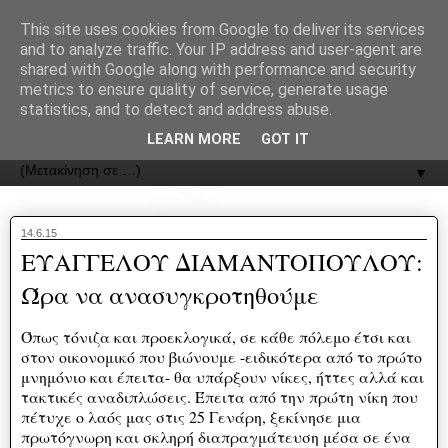
recJPp8XvMXop0y2Y7vHbTA_Phw
This site uses cookies from Google to deliver its services
and to analyze traffic. Your IP address and user-agent are
ΟΔΟΣ
shared with Google along with performance and security
metrics to ensure quality of service, generate usage
statistics, and to detect and address abuse.
Εφημερίδα της Καστοριάς | ODOS Newspaper of Castoria
LEARN MORE
GOT IT
▼
14.6.15
ΕΥΑΓΓΕΛΟΥ ΔΙΑΜΑΝΤΟΠΟΥΛΟΥ:
Ώρα να ανασυγκροτηθούμε
Όπως τόνιζα και προεκλογικά, σε κάθε πόλεμο έτσι και
στον οικονομικό που βιώνουμε -ειδικότερα από το πρώτο
μνημόνιο και έπειτα- θα υπάρξουν νίκες, ήττες αλλά και
τακτικές αναδιπλώσεις. Έπειτα από την πρώτη νίκη που
πέτυχε ο λαός μας στις 25 Γενάρη, ξεκίνησε μια
πρωτόγνωρη και σκληρή διαπραγμάτευση μέσα σε ένα