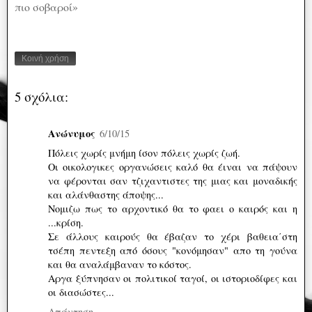
πιο σοβαροί»
Κοινή χρήση
5 σχόλια:
Ανώνυμος
6/10/15
Πόλεις χωρίς μνήμη ίσον πόλεις χωρίς ζωή.
Οι οικολογικες οργανώσεις καλό θα έιναι να πάψουν
να φέρονται σαν τζιχαντιστες της μιας και μοναδικής
και αλάνθαστης άποψης...
Νομιζω πως το αρχοντικό θα το φαει ο καιρός και η
...κρίση.
Σε άλλους καιρούς θα έβαζαν το χέρι βαθεια΄στη
τσέπη πεντεξη από όσους "κονόμησαν" απο τη γούνα
και θα αναλάμβαναν το κόστος.
Αργα ξύπνησαν οι πολιτικοί ταγοί, οι ιστοριοδίφες και
οι διασώστες...
Απάντηση