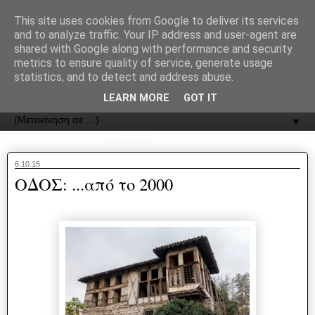
recJPp8XvMXop0y2Y7vHbTA_Phw
This site uses cookies from Google to deliver its services
and to analyze traffic. Your IP address and user-agent are
ΟΔΟΣ
shared with Google along with performance and security
metrics to ensure quality of service, generate usage
statistics, and to detect and address abuse.
Εφημερίδα της Καστοριάς | ODOS Newspaper of Castoria
LEARN MORE
GOT IT
▼
6.10.15
ΟΔΟΣ: ...από το 2000