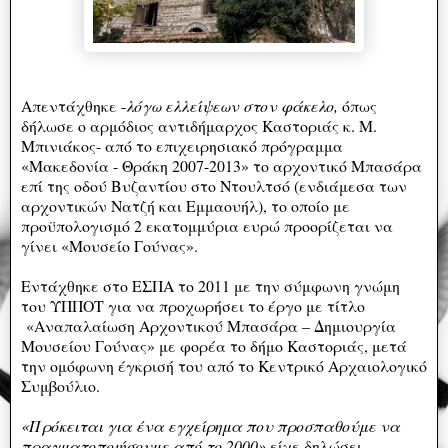
Απεντάχθηκε -
λόγω ελλείψεων στον φάκελο,
όπως
δήλωσε ο αρμόδιος αντιδήμαρχος Καστοριάς κ. Μ.
Μπινιάκος- από το επιχειρησιακό πρόγραμμα
«Μακεδονία - Θράκη 2007-2013» το αρχοντικό Μπασάρα
επί της οδού Βυζαντίου στο Ντουλτσό (ενδιάμεσα των
αρχοντικών Νατζή και Εμμαουήλ), το οποίο με
προϋπολογισμό 2 εκατομμύρια ευρώ προορίζεται να
γίνει «Μουσείο Γούνας».
Εντάχθηκε στο ΕΣΠΑ το 2011 με την σύμφωνη γνώμη
του ΥΠΠΟΤ για να προχωρήσει το έργο με τίτλο
«Αναπαλαίωση Αρχοντικού Μπασάρα – Δημιουργία
Μουσείου Γούνας» με φορέα το δήμο Καστοριάς, μετά
την ομόφωνη έγκρισή του από το Κεντρικό Αρχαιολογικό
Συμβούλιο.
«Πρόκειται για ένα εγχείρημα που προσπαθούμε να
πραγματοποιήσουμε από το 2000»
είχε δηλώσει