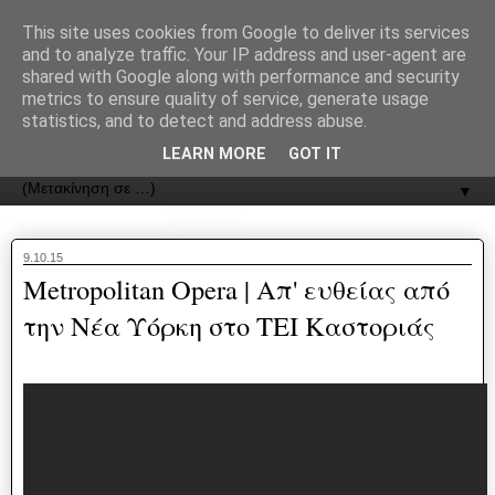
recJPp8XvMXop0y2Y7vHbTA_Phw
This site uses cookies from Google to deliver its services
and to analyze traffic. Your IP address and user-agent are
ΟΔΟΣ
shared with Google along with performance and security
metrics to ensure quality of service, generate usage
statistics, and to detect and address abuse.
Εφημερίδα της Καστοριάς | ODOS Newspaper of Castoria
LEARN MORE
GOT IT
▼
9.10.15
Metropolitan Opera | Απ' ευθείας από
την Νέα Υόρκη στο ΤΕΙ Καστοριάς