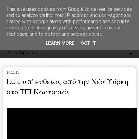
recJPp8XvMXop0y2Y7vHbTA_Phw
This site uses cookies from Google to deliver its services
and to analyze traffic. Your IP address and user-agent are
ΟΔΟΣ
shared with Google along with performance and security
metrics to ensure quality of service, generate usage
statistics, and to detect and address abuse.
Εφημερίδα της Καστοριάς | ODOS Newspaper of Castoria
LEARN MORE
GOT IT
▼
14.11.15
Lulu απ' ευθείας από την Νέα Υόρκη
στο ΤΕΙ Καστοριάς