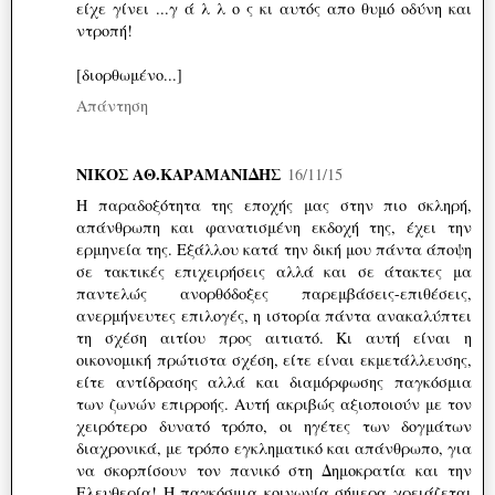
είχε γίνει ...γ ά λ λ ο ς κι αυτός απο θυμό οδύνη και
ντροπή!
[διορθωμένο...]
Απάντηση
ΝΙΚΟΣ ΑΘ.ΚΑΡΑΜΑΝΙΔΗΣ
16/11/15
Η παραδοξότητα της εποχής μας στην πιο σκληρή,
απάνθρωπη και φανατισμένη εκδοχή της, έχει την
ερμηνεία της. Εξάλλου κατά την δική μου πάντα άποψη
σε τακτικές επιχειρήσεις αλλά και σε άτακτες μα
παντελώς ανορθόδοξες παρεμβάσεις-επιθέσεις,
ανερμήνευτες επιλογές, η ιστορία πάντα ανακαλύπτει
τη σχέση αιτίου προς αιτιατό. Κι αυτή είναι η
οικονομική πρώτιστα σχέση, είτε είναι εκμετάλλευσης,
είτε αντίδρασης αλλά και διαμόρφωσης παγκόσμια
των ζωνών επιρροής. Αυτή ακριβώς αξιοποιούν με τον
χειρότερο δυνατό τρόπο, οι ηγέτες των δογμάτων
διαχρονικά, με τρόπο εγκληματικό και απάνθρωπο, για
να σκορπίσουν τον πανικό στη Δημοκρατία και την
Ελευθερία! Η παγκόσμια κοινωνία σήμερα χρειάζεται