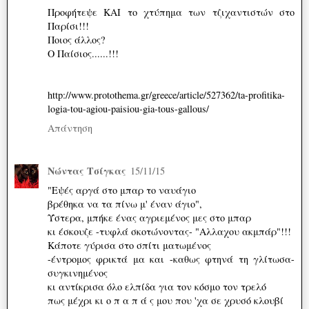
Προφήτεψε ΚΑΙ το χτύπημα των τζιχαντιστών στο
Παρίσι!!!
Ποιος άλλος?
Ο Παίσιος......!!!
http://www.protothema.gr/greece/article/527362/ta-profitika-
logia-tou-agiou-paisiou-gia-tous-gallous/
Απάντηση
Νώντας Τσίγκας
15/11/15
"Εψές αργά στο μπαρ το ναυάγιο
βρέθηκα να τα πίνω μ' έναν άγιο",
Ύστερα, μπήκε ένας αγριεμένος μες στο μπαρ
κι έσκουζε -τυφλά σκοτώνοντας- "Αλλαχου ακμπάρ"!!!
Κάποτε γύρισα στο σπίτι ματωμένος
-έντρομος φρικτά μα και -καθως φτηνά τη γλίτωσα-
συγκινημένος
κι αντίκρισα όλο ελπίδα για τον κόσμο τον τρελό
πως μέχρι κι ο π α π ά ς μου που 'χα σε χρυσό κλουβί