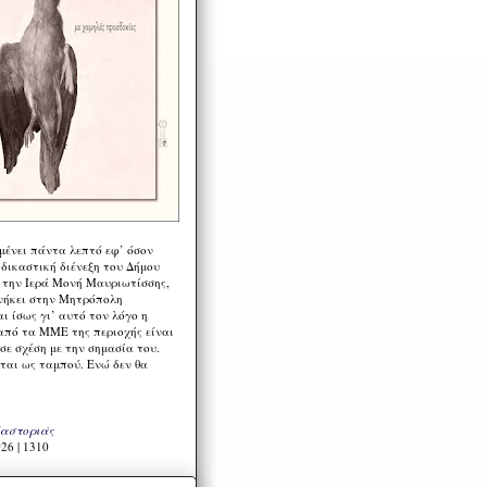
μένει πάντα λεπτό εφ’ όσον
 δικαστική διένεξη του Δήμου
 την Ιερά Μονή Μαυριωτίσσης,
νήκει στην Μητρόπολη
ι ίσως γι’ αυτό τον λόγο η
από τα ΜΜΕ της περιοχής είναι
σε σχέση με την σημασία του.
ται ως ταμπού. Ενώ δεν θα
Καστοριάς
26 | 1310