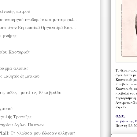
δείνωσης καιρού
υ υπουργού υποδομών και μεταφορώ...
ου» στον Ευρωπαϊκό Οργανισμό Καρ...
ι μνήμης
είου Καστοριάς
ραμμα αλιείας
Το θέμα παρα
σχετίζεται με
ς μαθητές δημοτικού
Καστοριάς με
που βέβαια α
Καστοριάς, κα
ης πόθος | μετά τις 10 το βράδυ
προβολή του 
περιορισμένη 
Αντιμετωπίζε
έπρεπε.
χιακού
γγυλής Τραπέζης
ΟΔΟΣ
το βήμα της 
ητηρίου Αγίων Πάντων
Πέμπτη 5.3.20
ΔΗ: Τη γλώσσα μου έδωσαν ελληνική