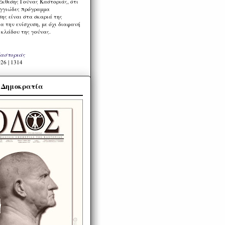
Έκθεσης Γούνας Καστοριάς, ότι
ιγγιώδες πρόγραμμα
ης είναι στα σκαριά της
α την ενίσχυση, με όχι διαφανή
 κλάδου της γούνας.
Καστοριάς
26 | 1314
α Δημοκρατία