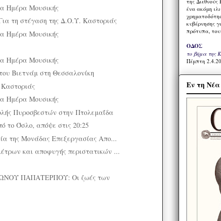
της Διεθνούς 
μια Ημέρα Μουσικής
ένα ακόμη ιλ
χρηματοδότησ
Για τη στέγαση της Δ.Ο.Υ. Καστοριάς
κυβέρνησης γι
πρότυπα, του
μια Ημέρα Μουσικής
ΟΔΟΣ
το βήμα της 
μια Ημέρα Μουσικής
Πέμπτη 2.4.20
 του Βιετνάμ στη Θεσσαλονίκη
Εν τη Νέ
η Καστοριάς
μια Ημέρα Μουσικής
ολής Πυροσβεστών στην Πτολεμαΐδα
πό το Όσλο, απόψε στις 20:25
γία της Μονάδας Επεξεργασίας Απο...
έτρων και αποφυγής περιστατικών ...
ΝΟΥ ΠΑΠΑΤΕΡΠΟΥ: Οι ζωές των