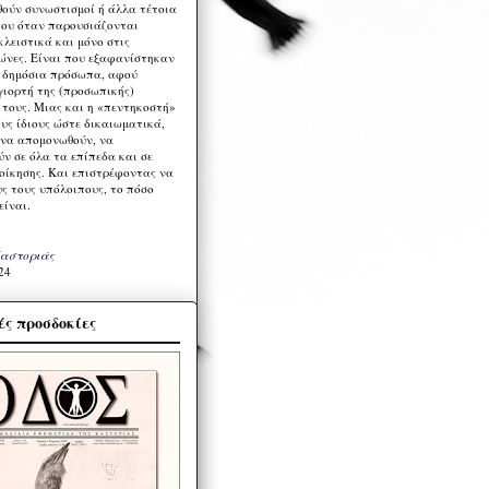
ούν συνωστισμοί ή άλλα τέτοια
ου όταν παρουσιάζονται
λειστικά και μόνο στις
ώνες. Είναι που εξαφανίστηκαν
α δημόσια πρόσωπα, αφού
γιορτή της (προσωπικής)
τους. Μιας και η «πεντηκοστή»
ους ίδιους ώστε δικαιωματικά,
 να απομονωθούν, να
ν σε όλα τα επίπεδα και σε
ιοίκησης. Και επιστρέφοντας να
υς τους υπόλοιπους, το πόσο
είναι.
Καστοριάς
24
ς προσδοκίες