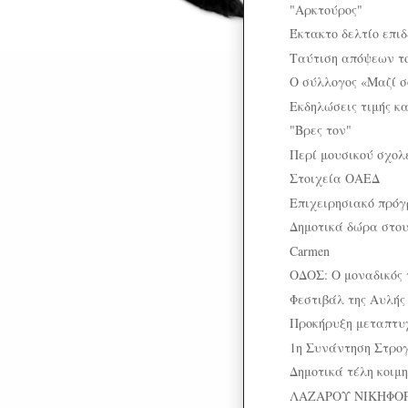
"Αρκτούρος"
Έκτακτο δελτίο επι
Ταύτιση απόψεων το
Ο σύλλογος «Μαζί σ
Eκδηλώσεις τιμής κα
"Βρες τον"
Περί μουσικού σχολ
Στοιχεία ΟΑΕΔ
Επιχειρησιακό πρόγ
Δημοτικά δώρα στου
Carmen
ΟΔΟΣ: Ο μοναδικός τ
Φεστιβάλ της Αυλής
Προκήρυξη μεταπτυ
1η Συνάντηση Στρο
Δημοτικά τέλη κοιμ
ΛΑΖΑΡΟΥ ΝΙΚΗΦΟΡΙ