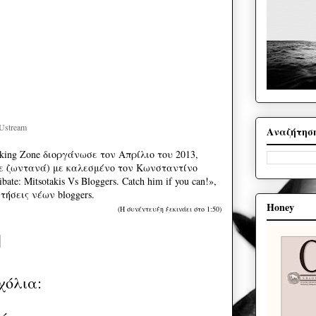
 Ustream
Αναζήτησ
nking Zone διοργάνωσε τον Απρίλιο του 2013,
κε ζωντανά) με καλεσμένο τον Κωνσταντίνο
te: Μitsotakis Vs Bloggers. Catch him if you can!»,
τήσεις νέων bloggers.
Honey
(Η συνέντευξη ξεκινάει στο 1:50)
χόλια: