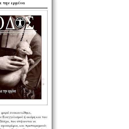
ε την ερμίνα
η φορά ανακοινώθηκε,
υ Ευαγγελισμού ή ακόμη και του
Πάσχα, που στήνονται οι
α αμνοερίφια, και προπαραμονές