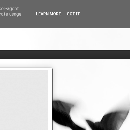
user-agent
erate usage
LEARN MORE
GOT IT