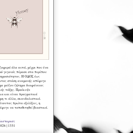
 ζοφερά όλα αυτά, μέχρι που ένα
ρό γεγονός πέρασε στα περίπου
δημοσιότητας. Η ΟΔΟΣ έως
ντας στάση αναμονής απέφυγε
 με μείζον ζήτημα διαφάνειας
κής τάξης. Προέκυψε
κα και είναι πραγματικά
μη τι άλλο, σκανδαλιστικό.
ένοντας πρώτα εξελίξεις, η
έφυγε να τοποθετηθεί βιαστικά.
Καστοριάς
026 | 1331