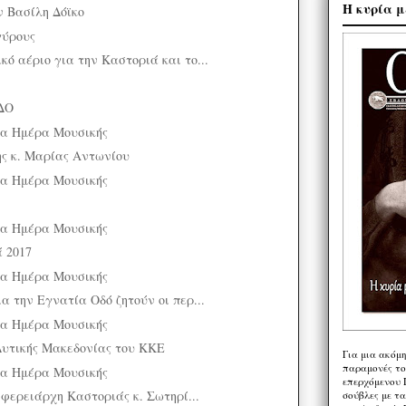
Η κυρία μ
ν Βασίλη Δόϊκο
γύρους
ό αέριο για την Καστοριά και το...
ΔΟ
μια Ημέρα Μουσικής
ης κ. Μαρίας Αντωνίου
μια Ημέρα Μουσικής
μια Ημέρα Μουσικής
ά 2017
μια Ημέρα Μουσικής
α την Εγνατία Οδό ζητούν οι περ...
μια Ημέρα Μουσικής
Δυτικής Μακεδονίας του ΚΚΕ
Για μια ακόμ
παραμονές το
μια Ημέρα Μουσικής
επερχόμενου 
ιφερειάρχη Καστοριάς κ. Σωτηρί...
σούβλες με τ