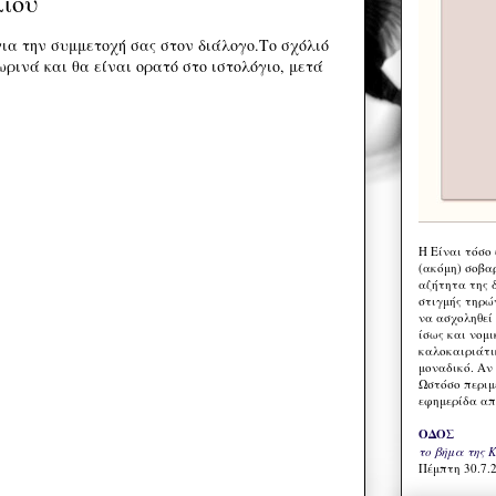
λίου
ια την συμμετοχή σας στον διάλογο.Το σχόλιό
ρινά και θα είναι ορατό στο ιστολόγιο, μετά
Η Eίναι τόσο
(ακόμη) σοβα
αζήτητα της 
στιγμής τηρώ
να ασχοληθεί
ίσως και νομι
καλοκαιριάτι
μοναδικό. Αν 
Ωστόσο περιμ
εφημερίδα απ
ΟΔΟΣ
το βήμα της 
Πέμπτη 30.7.2