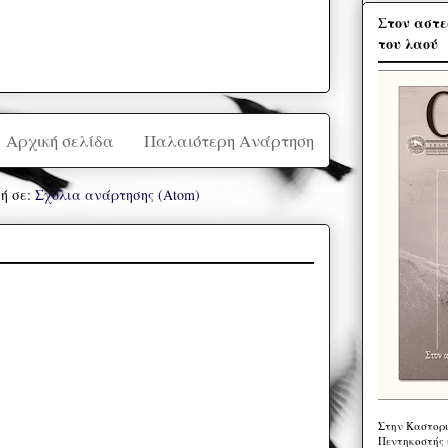
Στον αστε
του λαού
Αρχική σελίδα
Παλαιότερη Ανάρτηση
ή σε:
Σχόλια ανάρτησης (Atom)
Στην Καστορι
Πεντηκοστής 