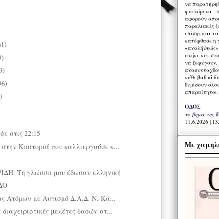
να παρατηρηθ
φαινόμενα –π
αφορούν αποκ
παραλιακές ζ
επίσης και τ
κατέφθασε η 
61)
«αναλήψεώς» 
ανήκε και στ
9)
να ξεφύγουν,
3)
ανασυνταχθού
κάθε βαθμό δ
96)
θυμίσουν όλο
απαραίτητοι 
)
ΟΔΟΣ
το βήμα της 
11.6.2026 | 13
ψε στις 22:15
Με χαμηλέ
στην Καστοριά που καλλιεργούσε κ...
ΔΗ: Τη γλώσσα μου έδωσαν ελληνική
ΔΟ
ς Ατόμων με Αυτισμό Δ.Α.Δ. Ν. Κα...
διαχειριστικές μελέτες δασών στ...