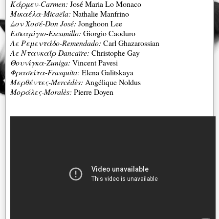
Κάρμεν-Carmen:
José Maria Lo Monaco
Μικαέλα-Micaëla:
Nathalie Manfrino
Δον Χοσέ-Don José:
Jonghoon Lee
Εσκαμίγιο-Escamillo:
Giorgio Caoduro
Λε Ρεμεντάδο-Remendado:
Carl Ghazarossian
Λε Ντανκαΐρ-Dancaïre:
Christophe Gay
Θουνίγκα-Zuniga:
Vincent Pavesi
Φρασκίτα-Frasquita:
Elena Galitskaya
Μερθέντες-Mercédès:
Angélique Noldus
Μοράλες-Moralès:
Pierre Doyen