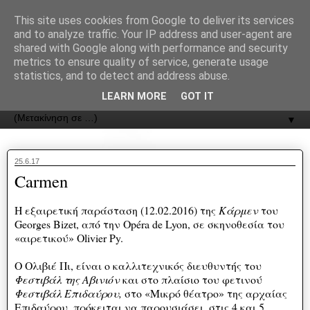
recJPp8XvMXop0y2Y7vHbTA_Phw
This site uses cookies from Google to deliver its services
and to analyze traffic. Your IP address and user-agent are
ΟΔΟΣ
shared with Google along with performance and security
metrics to ensure quality of service, generate usage
statistics, and to detect and address abuse.
Εφημερίδα της Καστοριάς | ODOS Newspaper of Castoria
LEARN MORE
GOT IT
▼
25.6.17
Carmen
H εξαιρετική παράστα
ση (12.02.2016) της
Κάρμεν
του
Georges Bizet, από την Opéra de Lyon, σε σκηνοθεσία του
«αιρετικού» Olivier Py.
Ο Ολιβιέ Πι, είναι ο καλλιτεχνικός διευθυντής του
Φεστιβάλ της Αβινιόν
και στο πλαίσιο του φετινού
Φεστιβάλ Επιδαύρου,
στο «Μικρό θέατρο» της αρχαίας
Επιδαύρου, πρόκειται να παρουσιάσει, στις 4 και 5