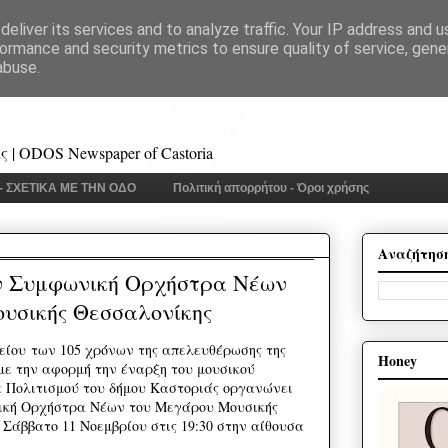
eliver its services and to analyze traffic. Your IP address and 
ormance and security metrics to ensure quality of service, gen
abuse.
 | ODOS Newspaper of Castoria
 - ΣΧΕΤΙΚΑ ΜΕ ΤΗΝ ΟΔΟ
Πολιτική απορρήτου - Όροι χρήσης
Αναζήτησ
ν Συμφωνική Ορχήστρα Νέων
υσικής Θεσσαλονίκης
είου
των 105 χρόνων της απελευθέρωσης της
Honey
 με την αφορμή την έναρξη του μουσικού
α Πολιτισμού του δήμου Καστοριάς οργανώνει
ική Ορχήστρα Νέων του Μεγάρου Μουσικής
Σάββατο 11 Νοεμβρίου στις 19:30 στην αίθουσα