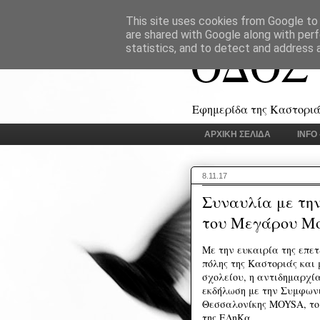
This site uses cookies from Google to d
are shared with Google along with perf
ΟΔΟΣ
statistics, and to detect and address 
Εφημερίδα της Καστοριάς
ΑΡΧΙΚΗ ΣΕΛΙΔΑ
INFO
8.11.17
Συναυλία με τη
του Μεγάρου Μο
Με την ευκαιρία της επετ
πόλης της Καστοριάς και
σχολείου, η αντιδημαρχί
εκδήλωση με την Συμφων
Θεσσαλονίκης MOYSA, το 
της ΕΔηΚα.