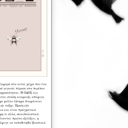
 ζοφερά όλα αυτά, μέχρι που ένα
ρό γεγονός πέρασε στα περίπου
δημοσιότητας. Η ΟΔΟΣ έως
ντας στάση αναμονής απέφυγε
 με μείζον ζήτημα διαφάνειας
κής τάξης. Προέκυψε
κα και είναι πραγματικά
μη τι άλλο, σκανδαλιστικό.
ένοντας πρώτα εξελίξεις, η
έφυγε να τοποθετηθεί βιαστικά.