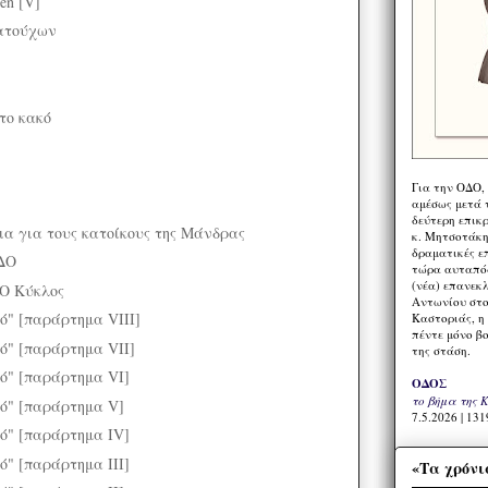
en [V]
ατούχων
το κακό
Για την ΟΔΟ,
αμέσως μετά τ
δεύτερη επικ
ια για τους κατοίκους της Μάνδρας
κ. Μητσοτάκη,
δραματικές ε
ΔΟ
τώρα αυταπόδ
(νέα) επανεκ
 Ο Κύκλος
Αντωνίου στο
ό" [παράρτημα VIII]
Καστοριάς, η
πέντε μόνο β
κό" [παράρτημα VII]
της στάση.
κό" [παράρτημα VI]
ΟΔΟΣ
το βήμα της 
κό" [παράρτημα V]
7.5.2026 | 131
κό" [παράρτημα IV]
ό" [παράρτημα III]
«Τα χρόνι