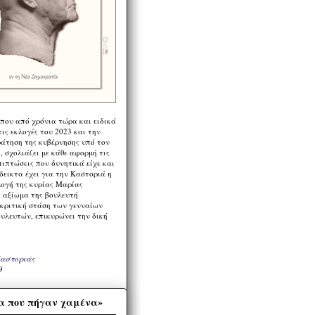
 που από χρόνια τώρα και ειδικά
ις εκλογές του 2023 και την
ράτηση της κυβέρνησης υπό τον
 σχολιάζει με κάθε αφορμή τις
πιπτώσεις που δυνητικά είχε και
εικτα έχει για την Καστοριά η
λογή της κυρίας Μαρίας
 αξίωμα της βουλευτή
 κριτική στάση των γενναίων
ουλευτών, επικυρώνει την δική
Καστοριάς
9
α που πήγαν χαμένα»