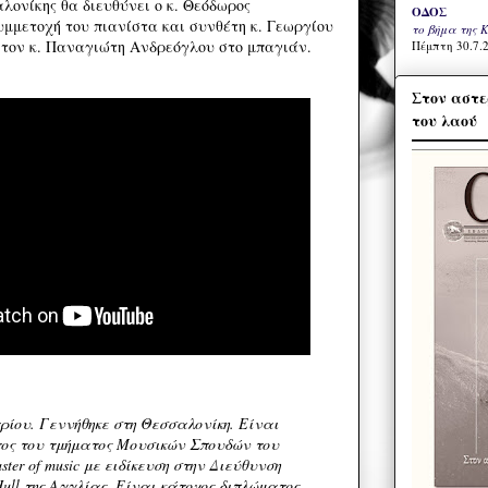
ονίκης θα διευθύνει ο κ. Θεόδωρος
ΟΔΟΣ
υμμετοχή του πιανίστα και συνθέτη κ. Γεωργίου
το βήμα της 
τον κ. Παναγιώτη Ανδρεόγλου στο μπαγιάν.
Πέμπτη 30.7.2
Στον αστε
του λαού
ίου. Γεννήθηκε στη Θεσσαλονίκη. Είναι
ος του τμήματος Μουσικών Σπουδών του
ter of music με ειδίκευση στην Διεύθυνση
 Hull της Αγγλίας. Είναι κάτοχος διπλώματος