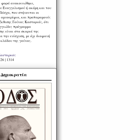
η φορά ανακοινώθηκε,
υ Ευαγγελισμού ή ακόμη και του
Πάσχα, που στήνονται οι
α αμνοερίφια, και προπαραμονές
Έκθεσης Γούνας Καστοριάς, ότι
ιγγιώδες πρόγραμμα
ης είναι στα σκαριά της
α την ενίσχυση, με όχι διαφανή
 κλάδου της γούνας.
Καστοριάς
26 | 1314
α Δημοκρατία