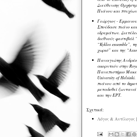
Διεύθυνσης Ορχήστρ
Πιάνου και πτυχίω
Γεώργιος - Εμμανου
Σπούδασε πιάνο και
ιδρυμάτων. Διετέλεσ
διεθνούς φεστιβάλ “
“Kyklos ensemble”, τ
χωριό” και της “Associ
Παναγιώτης Ανδρέο
ακορντεόν στην Roya
Πανεπιστήμιο Μακεδ
University of Helsin
πιάνου από το δημο
μεταδοθεί ζωντανά 
και την ΕΡΤ.
Σχετικά:
Λόγος & Αντίλογος 