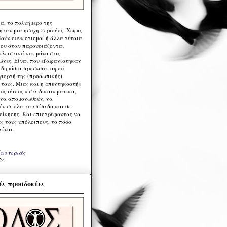
ά, το πολυήμερο της
ήταν μια ήσυχη περίοδος. Χωρίς
ούν συνωστισμοί ή άλλα τέτοια
ου όταν παρουσιάζονται
λειστικά και μόνο στις
ώνες. Είναι που εξαφανίστηκαν
α δημόσια πρόσωπα, αφού
γιορτή της (προσωπικής)
τους. Μιας και η «πεντηκοστή»
ους ίδιους ώστε δικαιωματικά,
 να απομονωθούν, να
ν σε όλα τα επίπεδα και σε
ιοίκησης. Και επιστρέφοντας να
υς τους υπόλοιπους, το πόσο
είναι.
Καστοριάς
24
ς προσδοκίες