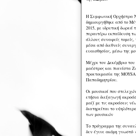
Η Συμφωνική Ορχήστρα Νέ
δημιουργήθηκε από το Μέ
2015, με ιδρυτική δωρεά 
περαιτέρω εκπαίδευση τω
άλλους συναφείς τομείς, 
μέσα από διεθνείς συνερ
ευαισθησίας, μέσω της μο
Μέχρι τον Δεκέμβριο του 
μαέστρος και πιανίστα Ζω
προετοιμασία της MOYSA
Παπαδημητρίου.
Οι μουσικοί που στελεχώ
ετήσια διεξαγωγή ακροάσ
μαζί με τις ακροάσεις ν
διατηρείται το υψηλότερο
των μουσικών
Το πρόγραμμα της συναυλ
δεν έγινε ακόμη γνωστό