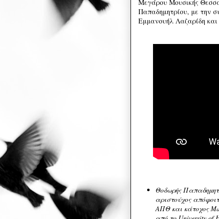
Μεγάρου Μουσικής Θεσσαλ
Παπαδημητρίου, με την σ
Εμμανουήλ Λαζαρίδη και 
Θοδωρής Παπαδημητρ
αριστούχος απόφοιτ
ΑΠΘ και κάτοχος Mas
από το University of