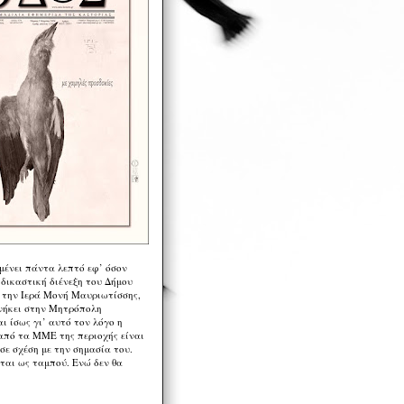
μένει πάντα λεπτό εφ’ όσον
 δικαστική διένεξη του Δήμου
 την Ιερά Μονή Μαυριωτίσσης,
νήκει στην Μητρόπολη
ι ίσως γι’ αυτό τον λόγο η
από τα ΜΜΕ της περιοχής είναι
σε σχέση με την σημασία του.
ται ως ταμπού. Ενώ δεν θα