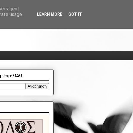
user-agent
erate usage
LEARN MORE
GOT IT
η στην ΟΔΟ