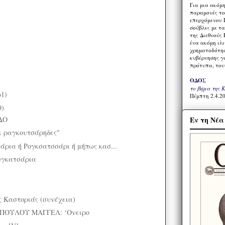
Για μια ακόμ
παραμονές το
επερχόμενου 
σούβλες με τ
της Διεθνούς 
ένα ακόμη ιλ
χρηματοδότησ
κυβέρνησης γι
πρότυπα, του
ΟΔΟΣ
το βήμα της 
61)
Πέμπτη 2.4.20
9)
ΔΟ
Εν τη Νέ
ι ραγκουτσάρηδες"
σάρια ή Ρογκσατσσάρι ή μήπως κασ...
υγκατσάρια
ς Καστοριάς (συνέχεια)
ΟΥΛΟΥ ΜΑΓΓΕΛ: ‘Ονειρο