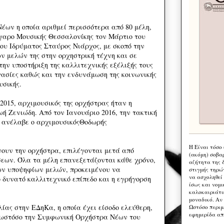
ων η οποία αριθμεί περισσότερα από 80 μέλη,
γαρο Μουσικής Θεσσαλονίκης τον Μάρτιο του
του Ιδρύματος Σταύρος Νιάρχος, με σκοπό την
ν μελών της στην ορχηστρική τέχνη και σε
την υποστήριξη της καλλιτεχνικής εξέλιξής τους
γασίες καθώς και την ενδυνάμωση της κοινωνικής
υσικής.
2015, αρχιμουσικός της ορχήστρας ήταν η
ή Ζενιώδη. Από τον Ιανουάριο 2016, την τακτική
 ανέλαβε ο αρχιμουσικόςΘοδωρής
Η Eίναι τόσο
νουν την ορχήστρα, επιλέγονται μετά από
(ακόμη) σοβα
εων. Όλα τα μέλη επανεξετάζονται κάθε χρόνο,
αζήτητα της 
έων υποψηφίων μελών, προκειμένου να
στιγμής τηρώ
να ασχοληθεί
 δυνατό καλλιτεχνικό επίπεδο και η εγρήγορση
ίσως και νομι
καλοκαιριάτι
μοναδικό. Αν 
ίας στην ΕΔηΚα, η οποία έχει είσοδο ελεύθερη,
Ωστόσο περιμ
εφημερίδα απ
· ωστόσο την Συμφωνική Ορχήστρα Νέων του