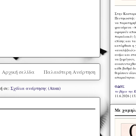
Στην Καστορι
Πεντηκοστής 
να παρατηρηθ
φαινόμενα –π
αφορούν αποκ
παραλιακές ζ
επίσης και τ
κατέφθασε η 
«αναλήψεώς» 
ανήκε και στ
να ξεφύγουν,
ανασυνταχθού
κάθε βαθμό δ
Αρχική σελίδα
Παλαιότερη Ανάρτηση
θυμίσουν όλο
απαραίτητοι 
ΟΔΟΣ
ή σε:
Σχόλια ανάρτησης (Atom)
το βήμα της 
11.6.2026 | 13
Με χαμηλέ