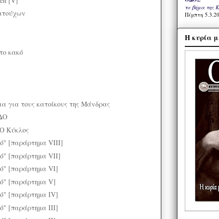
en [V]
το βήμα της 
ατούχων
Πέμπτη 5.3.20
Η κυρία μ
το κακό
ια για τους κατοίκους της Μάνδρας
ΔΟ
 Ο Κύκλος
ό" [παράρτημα VIII]
κό" [παράρτημα VII]
κό" [παράρτημα VI]
κό" [παράρτημα V]
κό" [παράρτημα IV]
ό" [παράρτημα III]