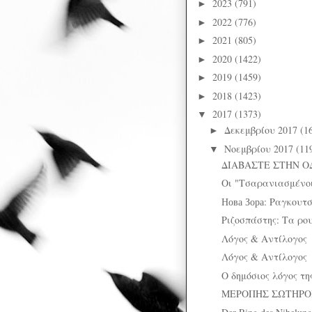
2023
(791)
►
2022
(776)
►
2021
(805)
►
2020
(1422)
►
2019
(1459)
►
2018
(1423)
►
2017
(1373)
▼
Δεκεμβρίου 2017
(1
►
Νοεμβρίου 2017
(11
▼
ΔΙΑΒΑΣΤΕ ΣΤΗΝ Ο
Οι "Τσαρανιασμένο
Нова Зора: Ραγκουτ
Ριζοσπάστης: Τα ρο
Λόγος & Αντίλογος
Λόγος & Αντίλογος
Ο δημόσιος λόγος τη
ΜΕΡΟΠΗΣ ΣΩΤΗΡΟΠ