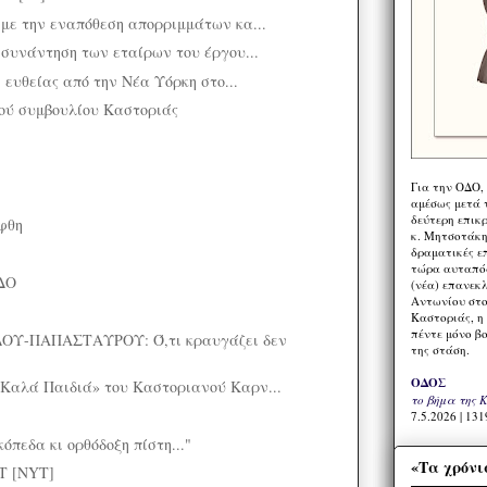
με την εναπόθεση απορριμμάτων κα...
 συνάντηση των εταίρων του έργου...
' ευθείας από την Νέα Υόρκη στο...
ού συμβουλίου Καστοριάς
Για την ΟΔΟ,
αμέσως μετά τ
δεύτερη επικ
φθη
κ. Μητσοτάκη,
δραματικές ε
τώρα αυταπόδ
ΔΟ
(νέα) επανεκ
Αντωνίου στο
Καστοριάς, η
πέντε μόνο β
Υ-ΠΑΠΑΣΤΑΥΡΟΥ: Ό,τι κραυγάζει δεν
της στάση.
ΟΔΟΣ
Καλά Παιδιά» του Καστοριανού Καρν...
το βήμα της 
7.5.2026 | 131
κόπεδα κι ορθόδοξη πίστη..."
«Τα χρόνι
Τ [NYT]