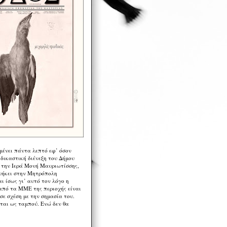
μένει πάντα λεπτό εφ’ όσον
 δικαστική διένεξη του Δήμου
 την Ιερά Μονή Μαυριωτίσσης,
νήκει στην Μητρόπολη
ι ίσως γι’ αυτό τον λόγο η
από τα ΜΜΕ της περιοχής είναι
σε σχέση με την σημασία του.
ται ως ταμπού. Ενώ δεν θα