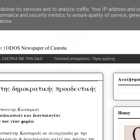
eliver its services and to analyze traffic. Your IP address and 
ormance and security metrics to ensure quality of service, gen
abuse.
 | ODOS Newspaper of Castoria
 - ΣΧΕΤΙΚΑ ΜΕ ΤΗΝ ΟΔΟ
Πολιτική απορρήτου - Όροι χρήσης
Αναζήτησ
ης δημοκρατικής προοδευτικής
στοσύνης Καστοριάς
Honey
αδικασιών και δεοντολογίας
υ του νέου φορέα
στοσύνης Καστοριάς σε συνεργασία με την
δικασιών & δεοντολογίας καλεί του πολίτες της