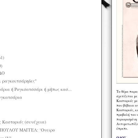
61)
9)
ΔΟ
ι ραγκουτσάρηδες"
σάρια ή Ρογκσατσσάρι ή μήπως κασ...
Το θέμα παρα
σχετίζεται με
υγκατσάρια
Καστοριάς με
που βέβαια α
Καστοριάς, κα
προβολή του 
περιορισμένη 
ς Καστοριάς (συνέχεια)
Αντιμετωπίζε
έπρεπε.
ΟΥΛΟΥ ΜΑΓΓΕΛ: ‘Ονειρο
ΟΔΟΣ