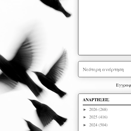
Νεότερη ανάρτηση
Εγγραφ
ΑΝΑΡΤΗΣΕΙΣ
2026
(268)
►
2025
(416)
►
2024
(504)
►