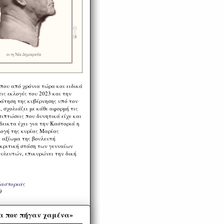
 που από χρόνια τώρα και ειδικά
ις εκλογές του 2023 και την
ράτηση της κυβέρνησης υπό τον
 σχολιάζει με κάθε αφορμή τις
πιπτώσεις που δυνητικά είχε και
εικτα έχει για την Καστοριά η
λογή της κυρίας Μαρίας
 αξίωμα της βουλευτή
 κριτική στάση των γενναίων
ουλευτών, επικυρώνει την δική
Καστοριάς
9
α που πήγαν χαμένα»