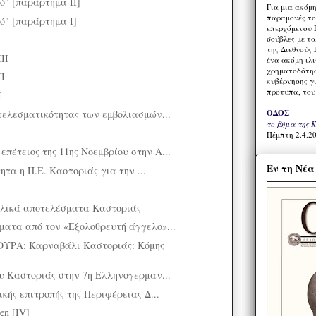
ό" [παράρτημα II]
Για μια ακόμ
παραμονές το
ό" [παράρτημα I]
επερχόμενου 
σούβλες με τ
της Διεθνούς 
II
ένα ακόμη ιλ
χρηματοδότησ
II
κυβέρνησης γι
πρότυπα, του
Ι
τελεσματικότητας των εμβολιασμών...
ΟΔΟΣ
το βήμα της 
Πέμπτη 2.4.20
έτειος της 11ης Νοεμβρίου στην Α...
Εν τη Νέ
ητα η Π.Ε. Καστοριάς για την ...
ελικά αποτελέσματα Καστοριάς
ατα από τον «Εξολοθρευτή άγγελο»...
Α: Καρναβάλι Καστοριάς: Κόμης
υ Καστοριάς στην 7η Ελληνογερμαν...
κής επιτροπής της Περιφέρειας Δ...
en [IV]