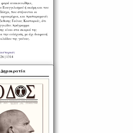
η φορά ανακοινώθηκε,
υ Ευαγγελισμού ή ακόμη και του
Πάσχα, που στήνονται οι
α αμνοερίφια, και προπαραμονές
Έκθεσης Γούνας Καστοριάς, ότι
ιγγιώδες πρόγραμμα
ης είναι στα σκαριά της
α την ενίσχυση, με όχι διαφανή
 κλάδου της γούνας.
Καστοριάς
26 | 1314
α Δημοκρατία