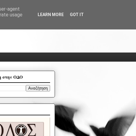
user-agent
erate usage
LEARN MORE
GOT IT
η στην ΟΔΟ