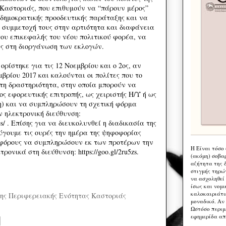
Καστοριάς, που επιθυμούν να “πάρουν μέρος”
δημοκρατικής προοδευτικής παράταξης και να
 συμμετοχή τους στην αρτιότητα και διαφάνεια
του επικεφαλής του νέου πολιτικού φορέα, να
ς στη διοργάνωση των εκλογών.
ορίστηκε για τις 12 Νοεμβρίου και ο 2ος, αν
μβρίου 2017 και καλούνται οι πολίτες που το
 τη δραστηριότητα, στην οποία μπορούν να
ος εφορευτικής επιτροπής, ως χειριστής Η/Υ ή ως
) και να συμπληρώσουν τη σχετική φόρμα
ν ηλεκτρονική διεύθυνση:
ntes/ . Επίσης για να διευκολυνθεί η διαδικασία της
γουμε τις ουρές την ημέρα της ψηφοφορίας
φόρους να συμπληρώσουν εκ των προτέρων την
Η Eίναι τόσο
ονικά στη διεύθυνση: https://goo.gl/2ru5zs.
(ακόμη) σοβα
αζήτητα της 
στιγμής τηρώ
να ασχοληθεί
ίσως και νομι
καλοκαιριάτι
ης Περιφερειακής Ενότητας Καστοριάς
μοναδικό. Αν 
Ωστόσο περιμ
εφημερίδα απ