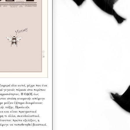
 ζοφερά όλα αυτά, μέχρι που ένα
ρό γεγονός πέρασε στα περίπου
δημοσιότητας. Η ΟΔΟΣ έως
ντας στάση αναμονής απέφυγε
 με μείζον ζήτημα διαφάνειας
κής τάξης. Προέκυψε
κα και είναι πραγματικά
μη τι άλλο, σκανδαλιστικό.
ένοντας πρώτα εξελίξεις, η
έφυγε να τοποθετηθεί βιαστικά.