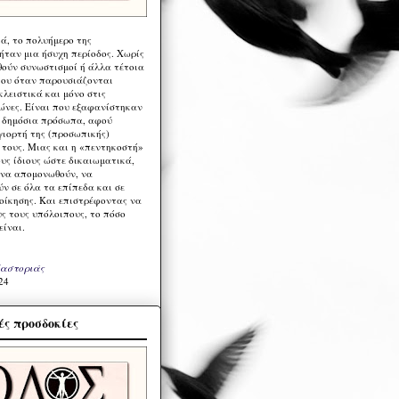
ά, το πολυήμερο της
ήταν μια ήσυχη περίοδος. Χωρίς
ούν συνωστισμοί ή άλλα τέτοια
ου όταν παρουσιάζονται
λειστικά και μόνο στις
ώνες. Είναι που εξαφανίστηκαν
α δημόσια πρόσωπα, αφού
γιορτή της (προσωπικής)
τους. Μιας και η «πεντηκοστή»
ους ίδιους ώστε δικαιωματικά,
 να απομονωθούν, να
ν σε όλα τα επίπεδα και σε
ιοίκησης. Και επιστρέφοντας να
υς τους υπόλοιπους, το πόσο
είναι.
Καστοριάς
24
ς προσδοκίες