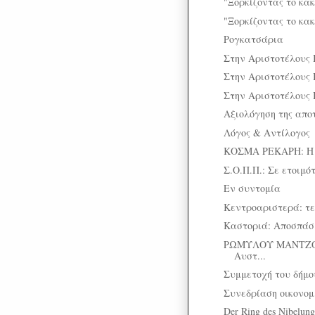
"Ξορκίζοντας το κακ
"Ξορκίζοντας το κακ
Ρογκατσάρια
Στην Αριστοτέλους I
Στην Αριστοτέλους 
Στην Αριστοτέλους 
Αξιολόγηση της απο
Λόγος & Αντίλογος
ΚΟΣΜΑ ΡΕΚΑΡΗ: Η επ
Σ.Ο.Π.Π.: Σε ετοιμότ
Εν συντομία
Κεντροαριστερά: τ
Καστοριά: Αποσπάσμ
ΡΩΜΥΛΟΥ ΜΑΝΤΖΟΥΡ
Αυστ...
Συμμετοχή του δήμο
Συνεδρίαση οικονομι
Der Ring des Nibelung