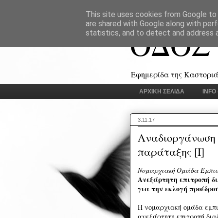
This site uses cookies from Google to d
are shared with Google along with perf
ΟΔΟΣ
statistics, and to detect and address 
Εφημερίδα της Καστοριάς
ΑΡΧΙΚΗ ΣΕΛΙΔΑ
INFO
3.11.17
Αναδιοργάνωση τ
παράταξης [I]
Νομαρχιακή Ομάδα Εμπι
Ανεξάρτητη επιτροπή δι
για την εκλογή προέδρο
Η νομαρχιακή ομάδα εμπι
ανεξάρτητη επιτροπή δια