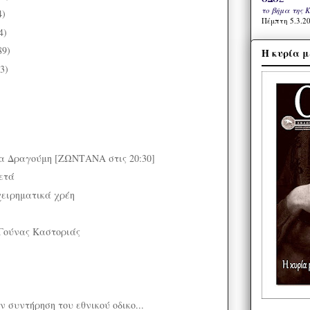
το βήμα της 
4)
Πέμπτη 5.3.20
4)
89)
Η κυρία μ
3)
α Δραγούμη [ΖΩΝΤΑΝΑ στις 20:30]
ετά
χειρηματικά χρέη
 Γούνας Καστοριάς
ην συντήρηση του εθνικού οδικο...