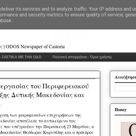
eliver its services and to analyze traffic. Your IP address and 
ormance and security metrics to ensure quality of service, gen
abuse.
 | ODOS Newspaper of Castoria
 - ΣΧΕΤΙΚΑ ΜΕ ΤΗΝ ΟΔΟ
Πολιτική απορρήτου - Όροι χρήσης
Αναζήτησ
εργασίας του Περιφερειακού
ξης Δυτικής Μακεδονίας και
Ε
Honey
χυση των μικρομεσαίων επιχειρήσεων της
εδονίας αποτέλεσε το αντικείμενο του
ς που υπέγραψαν την Παρασκευή 23 Μαρτίου, ο
Μακεδονίας Θεόδωρος Καρυπίδης και ο πρόεδρος