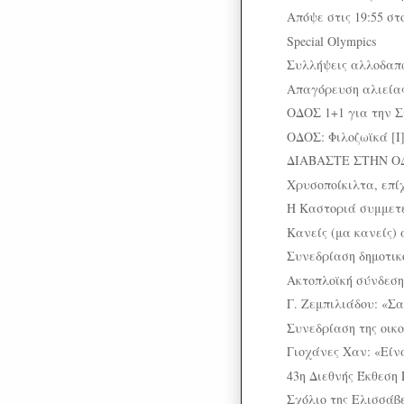
Απόψε στις 19:55 σ
Special Olympics
Συλλήψεις αλλοδαπώ
Απαγόρευση αλιεία
ΟΔΟΣ 1+1 για την 
ΟΔΟΣ: Φιλοζωϊκά [Ι
ΔΙΑΒΑΣΤΕ ΣΤΗΝ Ο
Χρυσοποίκιλτα, επίχ
H Καστοριά συμμετέ
Κανείς (μα κανείς) 
Συνεδρίαση δημοτικ
Ακτοπλοϊκή σύνδεσ
Γ. Ζεμπιλιάδου: «Σα
Συνεδρίαση της οικο
Γιοχάνες Χαν: «Είναι
43η Διεθνής Έκθεση
Σχόλιο της Ελισσάβ