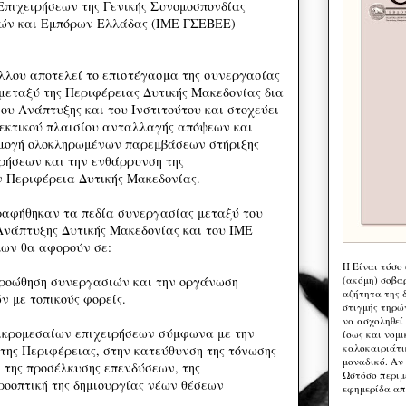
Επιχειρήσεων της Γενικής Συνομοσπονδίας
ών και Εμπόρων Ελλάδας (ΙΜΕ ΓΣΕΒΕΕ)
λλου αποτελεί το επιστέγασμα της συνεργασίας
 μεταξύ της Περιφέρειας Δυτικής Μακεδονίας δια
ου Ανάπτυξης και του Ινστιτούτου και στοχεύει
νεκτικού πλαισίου ανταλλαγής απόψεων και
μογή ολοκληρωμένων παρεμβάσεων στήριξης
ρήσεων και την ενθάρρυνση της
ν Περιφέρεια Δυτικής Μακεδονίας.
ραφήθηκαν τα πεδία συνεργασίας μεταξύ του
νάπτυξης Δυτικής Μακεδονίας και του ΙΜΕ
ων θα αφορούν σε:
Η Eίναι τόσο
(ακόμη) σοβα
προώθηση συνεργασιών και την οργάνωση
αζήτητα της 
ν με τοπικούς φορείς.
στιγμής τηρώ
να ασχοληθεί
μικρομεσαίων επιχειρήσεων σύμφωνα με την
ίσως και νομι
καλοκαιριάτι
της Περιφέρειας, στην κατεύθυνση της τόνωσης
μοναδικό. Αν 
της προσέλκυσης επενδύσεων, της
Ωστόσο περιμ
ροοπτική της δημιουργίας νέων θέσεων
εφημερίδα απ