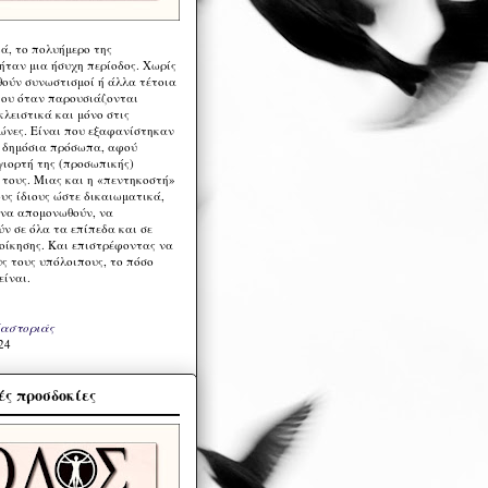
ά, το πολυήμερο της
ήταν μια ήσυχη περίοδος. Χωρίς
ούν συνωστισμοί ή άλλα τέτοια
ου όταν παρουσιάζονται
λειστικά και μόνο στις
ώνες. Είναι που εξαφανίστηκαν
α δημόσια πρόσωπα, αφού
γιορτή της (προσωπικής)
τους. Μιας και η «πεντηκοστή»
ους ίδιους ώστε δικαιωματικά,
 να απομονωθούν, να
ν σε όλα τα επίπεδα και σε
ιοίκησης. Και επιστρέφοντας να
υς τους υπόλοιπους, το πόσο
είναι.
Καστοριάς
24
ς προσδοκίες