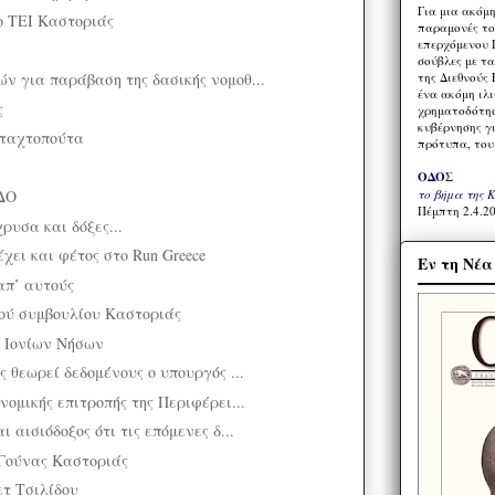
Για μια ακόμ
το ΤΕΙ Καστοριάς
παραμονές το
επερχόμενου 
σούβλες με τ
ν για παράβαση της δασικής νομοθ...
της Διεθνούς 
ένα ακόμη ιλ
ς
χρηματοδότησ
κυβέρνησης γι
Σταχτοπούτα
πρότυπα, του
]
ΟΔΟΣ
ΔΟ
το βήμα της 
Πέμπτη 2.4.20
ρυσα και δόξες...
χει και φέτος στο Run Greece
Εν τη Νέ
απ’ αυτούς
ού συμβουλίου Καστοριάς
η Ιονίων Νήσων
ς θεωρεί δεδομένους ο υπουργός ...
νομικής επιτροπής της Περιφέρει...
 αισιόδοξος ότι τις επόμενες δ...
 Γούνας Καστοριάς
ετ Τσιλίδου