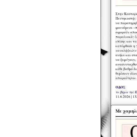
Στην Καστορι
Πεντηκοστής 
να παρατηρηθ
φαινόμενα –π
αφορούν αποκ
παραλιακές ζ
επίσης και τ
κατέφθασε η 
«αναλήψεώς» 
ανήκε και στ
να ξεφύγουν,
ανασυνταχθού
κάθε βαθμό δ
θυμίσουν όλο
απαραίτητοι 
ΟΔΟΣ
το βήμα της 
11.6.2026 | 13
Με χαμηλέ