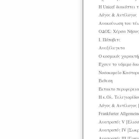
Η Unicef διακόπτει 
Λόγος & Αντίλογος
Ανακοίνωση του τέω
ΟΔΟΣ: Χέρσα Νήσος
Ι. Πόποβιτς
Ανεξέλεγκτα
Ο κοσμικός χαρακτή
Έχουν το νόμιμο δι
Νοσοκομείο Καστορ
Έκθεση
Έκτακτο περιφερεια
Η κ.Ολ. Τελιγιορίδο
Λόγος & Αντίλογος [
Frankfurter Allgemei
Ανατροπές V [Ελισσ
Ανατροπές IV [Σωκ
Ανατροπές III [Γρηγ