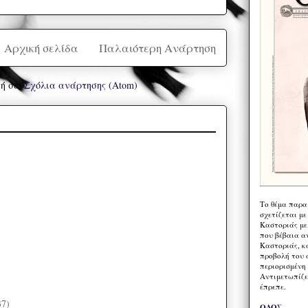
Αρχική σελίδα
Παλαιότερη Ανάρτηση
ή σε:
Σχόλια ανάρτησης (Atom)
Το θέμα παρα
σχετίζεται με
Καστοριάς με
που βέβαια α
Καστοριάς, κα
προβολή του 
περιορισμένη 
Αντιμετωπίζε
έπρεπε.
37)
ΟΔΟΣ