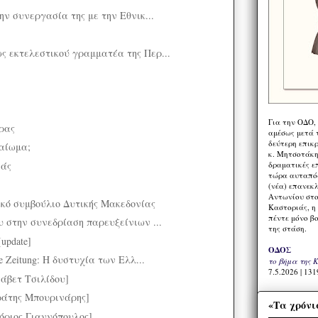
την συνεργασία της με την Εθνικ...
ς εκτελεστικού γραμματέα της Περ...
Για την ΟΔΟ,
ρας
αμέσως μετά τ
δεύτερη επικ
καίωμα;
κ. Μητσοτάκη,
ιάς
δραματικές ε
τώρα αυταπόδ
(νέα) επανεκ
Αντωνίου στο
κό συμβούλιο Δυτικής Μακεδονίας
Καστοριάς, η
πέντε μόνο β
υ στην συνεδρίαση παρευξείνιων ...
της στάση.
update]
ΟΔΟΣ
ne Zeitung: Η δυστυχία των Ελλ...
το βήμα της 
7.5.2026 | 131
άβετ Τσιλίδου]
ράτης Μπουρινάρης]
«Τα χρόνι
όριος Γιαννόπουλος]