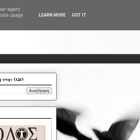
user-agent
erate usage
LEARN MORE
GOT IT
η στην ΟΔΟ