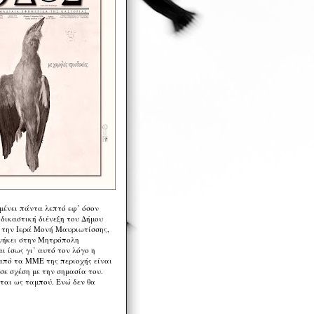
μένει πάντα λεπτό εφ’ όσον
 δικαστική διένεξη του Δήμου
 την Ιερά Μονή Μαυριωτίσσης,
νήκει στην Μητρόπολη
ι ίσως γι’ αυτό τον λόγο η
από τα ΜΜΕ της περιοχής είναι
σε σχέση με την σημασία του.
ται ως ταμπού. Ενώ δεν θα