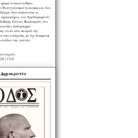
η φορά ανακοινώθηκε,
υ Ευαγγελισμού ή ακόμη και του
Πάσχα, που στήνονται οι
α αμνοερίφια, και προπαραμονές
Έκθεσης Γούνας Καστοριάς, ότι
ιγγιώδες πρόγραμμα
ης είναι στα σκαριά της
α την ενίσχυση, με όχι διαφανή
 κλάδου της γούνας.
Καστοριάς
26 | 1314
α Δημοκρατία