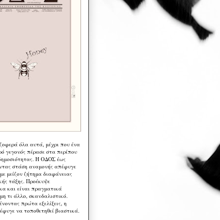
 ζοφερά όλα αυτά, μέχρι που ένα
ρό γεγονός πέρασε στα περίπου
δημοσιότητας. Η ΟΔΟΣ έως
ντας στάση αναμονής απέφυγε
 με μείζον ζήτημα διαφάνειας
κής τάξης. Προέκυψε
κα και είναι πραγματικά
μη τι άλλο, σκανδαλιστικό.
ένοντας πρώτα εξελίξεις, η
έφυγε να τοποθετηθεί βιαστικά.