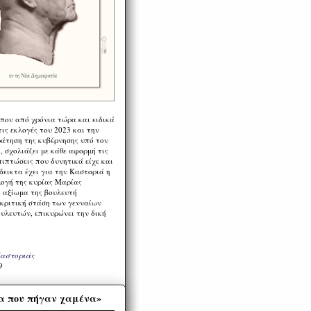
 που από χρόνια τώρα και ειδικά
ις εκλογές του 2023 και την
ράτηση της κυβέρνησης υπό τον
 σχολιάζει με κάθε αφορμή τις
πιπτώσεις που δυνητικά είχε και
εικτα έχει για την Καστοριά η
λογή της κυρίας Μαρίας
 αξίωμα της βουλευτή
 κριτική στάση των γενναίων
ουλευτών, επικυρώνει την δική
Καστοριάς
9
α που πήγαν χαμένα»