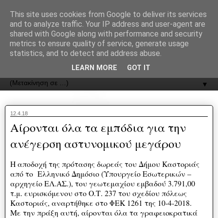
recJPp8XvMXop0y2Y7vHbTA_Phw
This site uses cookies from Google to deliver its services
and to analyze traffic. Your IP address and user-agent are
ΟΔΟΣ
shared with Google along with performance and security
metrics to ensure quality of service, generate usage
statistics, and to detect and address abuse.
Εφημερίδα της Καστοριάς | ODOS Newspaper of Castoria
LEARN MORE
GOT IT
▼
12.4.18
Αίρονται όλα τα εμπόδια για την
ανέγερση αστυνομικού μεγάρου
Η αποδοχή της πρότασης δωρεάς του Δήμου Καστοριάς
από το Ελληνικό Δημόσιο (Υπουργείο Εσωτερικών –
αρχηγείο ΕΛ.ΑΣ.), του γεωτεμαχίου εμβαδού 3.791,00
τ.μ. ευρισκόμενου στο Ο.Τ. 237 του σχεδίου πόλεως
Καστοριάς, αναρτήθηκε στο ΦΕΚ 1261 της 10-4-2018.
Με την πράξη αυτή, αίρονται όλα τα γραφειοκρατικά