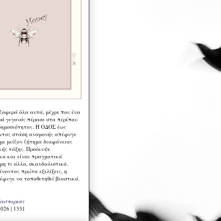
 ζοφερά όλα αυτά, μέχρι που ένα
ρό γεγονός πέρασε στα περίπου
δημοσιότητας. Η ΟΔΟΣ έως
ντας στάση αναμονής απέφυγε
 με μείζον ζήτημα διαφάνειας
κής τάξης. Προέκυψε
κα και είναι πραγματικά
μη τι άλλο, σκανδαλιστικό.
ένοντας πρώτα εξελίξεις, η
έφυγε να τοποθετηθεί βιαστικά.
Καστοριάς
026 | 1331