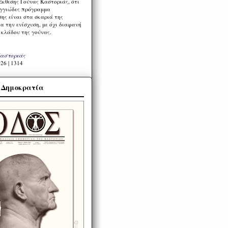
Έκθεσης Γούνας Καστοριάς, ότι
ιγγιώδες πρόγραμμα
ης είναι στα σκαριά της
α την ενίσχυση, με όχι διαφανή
 κλάδου της γούνας.
Καστοριάς
26 | 1314
α Δημοκρατία