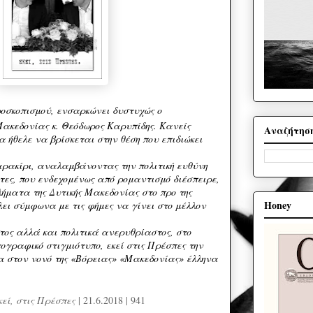
ροσκοπισμού, ενσαρκώνει δυστυχώς ο
Μακεδονίας κ. Θεόδωρος Καρυπίδης. Κανείς
Αναζήτησ
α ήθελε να βρίσκεται στην θέση που επιδιώκει
χαρακίρι, αναλαμβάνοντας την πολιτική ευθύνη
τες, που ενδεχομένως από ρομαντισμό διέσπειρε,
ήματα της Δυτικής Μακεδονίας στο προ της
Honey
λει σύμφωνα με τις φήμες να γίνει στο μέλλον
τος αλλά και πολιτικά ανερυθρίαστος, στο
ογραφικό στιγμιότυπο, εκεί στις Πρέσπες την
α στον νονό της «Βόρειας» «Μακεδονίας» έλληνα
κεί, στις Πρέσπες
| 21.6.2018 | 941