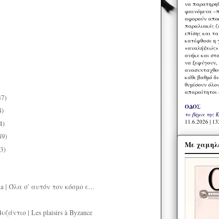
να παρατηρηθ
φαινόμενα –π
αφορούν αποκ
παραλιακές ζ
επίσης και τ
κατέφθασε η 
«αναλήψεώς» 
ανήκε και στ
να ξεφύγουν,
ανασυνταχθού
κάθε βαθμό δ
θυμίσουν όλο
απαραίτητοι 
37)
ΟΔΟΣ
4)
το βήμα της 
11.6.2026 | 13
4)
89)
Με χαμηλέ
3)
la | Όλα σ' αυτόν τον κόσμο ε...
ζάντιο | Les plaisirs à Byzance