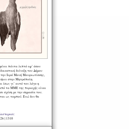
μένει πάντα λεπτό εφ’ όσον
 δικαστική διένεξη του Δήμου
 την Ιερά Μονή Μαυριωτίσσης,
νήκει στην Μητρόπολη
ι ίσως γι’ αυτό τον λόγο η
από τα ΜΜΕ της περιοχής είναι
σε σχέση με την σημασία του.
ται ως ταμπού. Ενώ δεν θα
Καστοριάς
26 | 1310