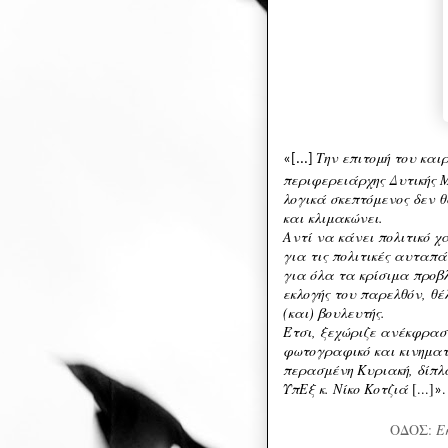
Την επιτομή του και
«[...]
περιφερειάρχης Δυτικής 
λογικά σκεπτόμενος δεν θ
και κλιμακώνει.
Αντί να κάνει πολιτικό 
για τις πολιτικές αυταπά
για όλα τα κρίσιμα προβλ
εκλογής του παρελθόν, θέ
(και) βουλευτής.
Έτσι, ξεχώριζε ανέκφρασ
φωτογραφικό και κινηματ
περασμένη Κυριακή, δίπλ
ΥπΕξ κ. Νίκο Κοτζιά
[...]
.
»
ΟΔΟΣ:
Ε