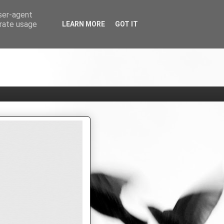
user-agent
erate usage
LEARN MORE
GOT IT