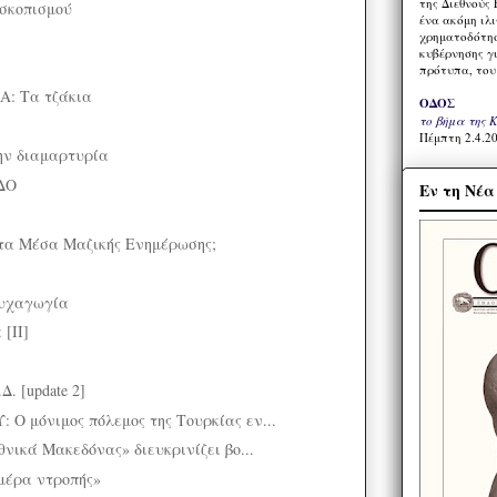
της Διεθνούς 
οσκοπισμού
ένα ακόμη ιλ
χρηματοδότησ
κυβέρνησης γι
πρότυπα, του
: Τα τζάκια
ΟΔΟΣ
το βήμα της 
Πέμπτη 2.4.20
ην διαμαρτυρία
ΔΟ
Εν τη Νέ
τα Μέσα Μαζικής Ενημέρωσης;
ψυχαγωγία
[II]
. [update 2]
 μόνιμος πόλεμος της Τουρκίας εν...
νικά Μακεδόνας» διευκρινίζει βο...
μέρα ντροπής»