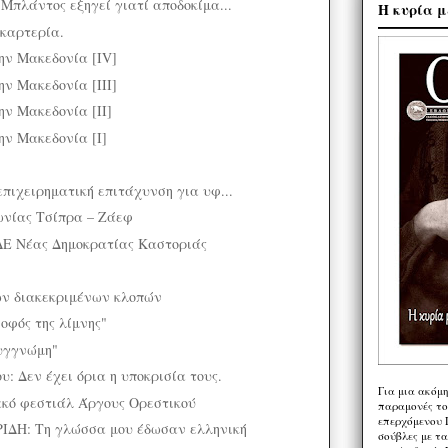
Μπλάντος εξηγεί γιατί αποδοκίμα...
Η κυρία μ
καρτερία.
ην Μακεδονία [IV]
ην Μακεδονία [III]
ην Μακεδονία [ΙΙ]
ην Μακεδονία [I]
επιχειρηματική επιτάχυνση για υφ...
ωνίας Τσίπρα – Ζάεφ
ΔΕ Νέας Δημοκρατίας Καστοριάς
ων διακεκριμένων κλοπών
σοφός της λίμνης"
Συγγνώμη"
: Δεν έχει όρια η υποκρισία τους.
Για μια ακόμ
ακό φεστιάλ Άργους Ορεστικού
παραμονές το
επερχόμενου 
ΔΗ: Τη γλώσσα μου έδωσαν ελληνική
σούβλες με τ