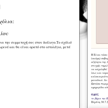
χόλια:
λίου
ια την συμμετοχή σας στον διάλογο.Το σχόλιό
ρινά και θα είναι ορατό στο ιστολόγιο, μετά
Η Eίναι τόσο
(ακόμη) σοβα
αζήτητα της 
στιγμής τηρώ
να ασχοληθεί
ίσως και νομι
καλοκαιριάτι
μοναδικό. Αν 
Ωστόσο περιμ
εφημερίδα απ
ΟΔΟΣ
το βήμα της 
Πέμπτη 30.7.2