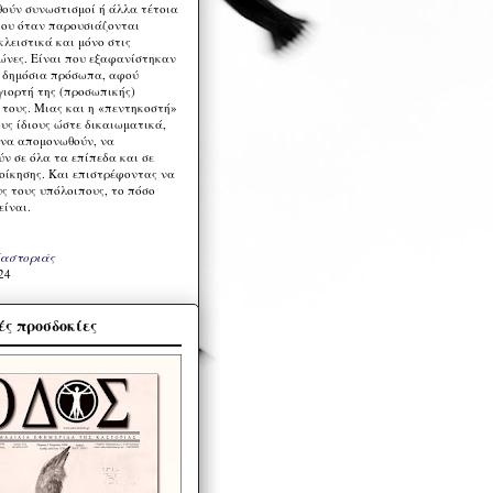
ούν συνωστισμοί ή άλλα τέτοια
ου όταν παρουσιάζονται
λειστικά και μόνο στις
ώνες. Είναι που εξαφανίστηκαν
α δημόσια πρόσωπα, αφού
γιορτή της (προσωπικής)
τους. Μιας και η «πεντηκοστή»
ους ίδιους ώστε δικαιωματικά,
 να απομονωθούν, να
ν σε όλα τα επίπεδα και σε
ιοίκησης. Και επιστρέφοντας να
υς τους υπόλοιπους, το πόσο
είναι.
Καστοριάς
24
ς προσδοκίες