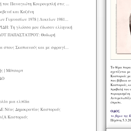
ή του Παναγιώτη Κουρουμπλή στις ...
ρεβενά και Κοζάνη
ν Γυμνασίων 1978 | Λυκείων 1981...
ΔΗ: Τη γλώσσα μου έδωσαν ελληνική
ΟΥ ΠΑΠΑΣΤΑΥΡΟΥ: Θοδωρή
α στους Σκοπιανούς και με σφραγί...
Το θέμα παρα
ς | Μότσαρτ
σχετίζεται με
Καστοριάς με
ΔΟ
που βέβαια α
Καστοριάς, κα
προβολή του 
περιορισμένη 
Αντιμετωπίζε
λία μια ελπίδα
έπρεπε.
ΔΕ Νέας Δημοκρατίας Καστοριάς
ΟΔΟΣ
το βήμα της 
ιζΑ Καστοριάς
Πέμπτη 5.3.20