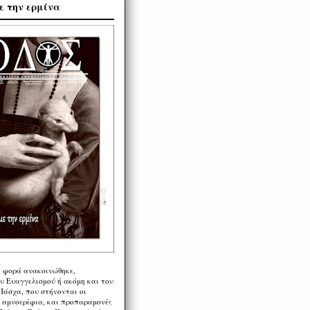
ε την ερμίνα
η φορά ανακοινώθηκε,
υ Ευαγγελισμού ή ακόμη και του
Πάσχα, που στήνονται οι
α αμνοερίφια, και προπαραμονές