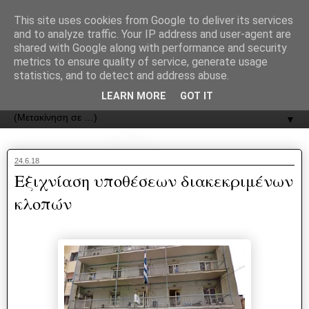
recJPp8XvMXop0y2Y7vHbTA_Phw
This site uses cookies from Google to deliver its services
and to analyze traffic. Your IP address and user-agent are
ΟΔΟΣ
shared with Google along with performance and security
metrics to ensure quality of service, generate usage
statistics, and to detect and address abuse.
Εφημερίδα της Καστοριάς | ODOS Newspaper of Castoria
LEARN MORE
GOT IT
▼
24.6.18
Εξιχνίαση υποθέσεων διακεκριμένων
κλοπών