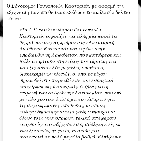
Ο Σύνδεσμος Γουνοποιών Καστοριάς, με αφορμή την
εξιχνίαση των υποθέσεων εξέδωσε το ακόλουθο δελτίο
τύπου:
«Το Δ.Σ. του Συνδέσμου Γουνοποιών
Καστοριάς εκφράζει για άλλη μία φορά τα
θερμά του συγχαρητήρια στην Αστυνομική
Διεύθυνση Καστοριάς και κυρίως στην
υποδιεύθυνση Ασφάλειας, που κατάφερε και
πάλι να φτάσει στην άκρη του νήματος και
να εξιχνιάσει δύο μεγάλες υποθέσεις
διακεκριμένων κλοπών, οι οποίες είχαν
σημειωθεί στο παρελθόν σε γουνοποιητική
επιχείρηση της Καστοριάς. Ο ζήλος και η
επιμονή των ανδρών της Αστυνομίας, που επί
μεγάλο χρονικό διάστημα εργάστηκαν για
τις συγκεκριμένες υποθέσεις, οι οποίες
εύλογα δημιούργησαν μεγάλη ανησυχία σε
όλους τους γουνοποιούς, τελικά απέφεραν
«καρπούς» και οδήγησαν στη σύλληψη ενός εκ
των δραστών, γεγονός το οποίο μας
ικανοποιεί σε πολύ μεγάλο βαθμό. Ελπίζουμε