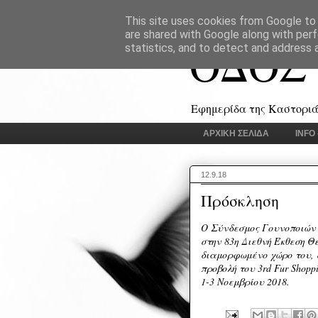
This site uses cookies from Google to d
are shared with Google along with perf
ΟΔΟΣ
statistics, and to detect and address 
Εφημερίδα της Καστοριάς
ΑΡΧΙΚΗ ΣΕΛΙΔΑ
INFO
12.9.18
Πρόσκληση
O
Σύνδεσμος Γουνοποιών
στην 83η Διεθνή Έκθεση Θ
διαμορφωμένο χώρο του, σ
προβολή του 3rd Fur Shopp
1-3 Νοεμβρίου 2018.