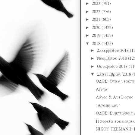
2023
(791)
►
2022
(776)
►
2021
(805)
►
2020
(1422)
►
2019
(1459)
►
2018
(1423)
▼
Δεκεμβρίου 2018
(1
►
Νοεμβρίου 2018
(12
►
Οκτωβρίου 2018
(11
►
Σεπτεμβρίου 2018
(
▼
ΟΔΟΣ: Όταν ντρέπε
Αΐντα
Λόγος & Αντίλογος
"Αγάπη μου"
ΟΔΟΣ: Συμπτώσεις 
Η πορεία του καιρι
ΝΙΚΟΥ ΤΣΕΜΑΝΗ: Π