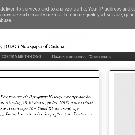
eliver its services and to analyze traffic. Your IP address and 
ormance and security metrics to ensure quality of service, gen
abuse.
 | ODOS Newspaper of Castoria
 - ΣΧΕΤΙΚΑ ΜΕ ΤΗΝ ΟΔΟ
Πολιτική απορρήτου - Όροι χρήσης
 Καστοριάς «Ο Προφήτης Ηλίας» σας προσκαλεί
εσσαλονίκης (8-16 Σεπτεμβρίου 2018) στον ειδικά
το Περίπτερο 16 – Stand K1 με σκοπό την
ing Festival το οποίο θα διεξαχθεί στην Καστοριά