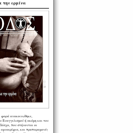
ε την ερμίνα
η φορά ανακοινώθηκε,
υ Ευαγγελισμού ή ακόμη και του
Πάσχα, που στήνονται οι
α αμνοερίφια, και προπαραμονές