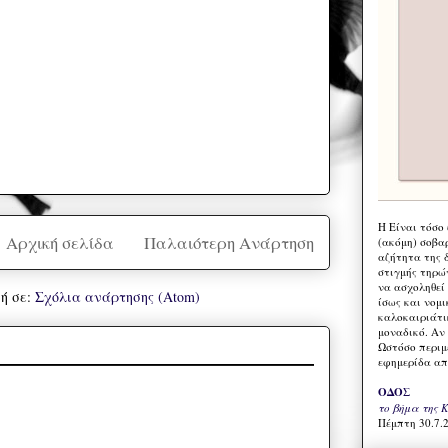
Η Eίναι τόσο
Αρχική σελίδα
Παλαιότερη Ανάρτηση
(ακόμη) σοβα
αζήτητα της 
στιγμής τηρώ
να ασχοληθεί
ή σε:
Σχόλια ανάρτησης (Atom)
ίσως και νομι
καλοκαιριάτι
μοναδικό. Αν 
Ωστόσο περιμ
εφημερίδα απ
ΟΔΟΣ
το βήμα της 
Πέμπτη 30.7.2