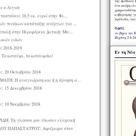
της Διεθνούς 
ένα ακόμη ιλ
ι ο Λιγνός
χρηματοδότησ
κυβέρνησης γι
ταστάσεις 10,5 εκ. ευρώ στην Φλ...
πρότυπα, του
ών πινάκων κατάταξης ανέργων για ...
ΟΔΟΣ
στολή στην Περιφέρεια Δυτικής Μα...
το βήμα της 
Πέμπτη 2.4.20
λικών ειδών
ς 2018-2019
Εν τη Νέ
Το κοτσύφι, το κοτσυφάκι!
ς: 20 Οκτωβρίου 2018
ΤΗ: Η αναγνώριση και ή η άρνηση α...
ς: 15 Δεκεμβρίου 2018
ς: 10 Νοεμβρίου 2018
ΔΗ: Τη γλώσσα μου έδωσαν ελληνική
ΟΥ ΠΑΠΑΣΤΑΥΡΟΥ: Αφιέρωμα στον