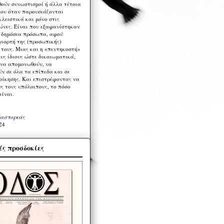
ούν συνωστισμοί ή άλλα τέτοια
ου όταν παρουσιάζονται
λειστικά και μόνο στις
ώνες. Είναι που εξαφανίστηκαν
α δημόσια πρόσωπα, αφού
γιορτή της (προσωπικής)
τους. Μιας και η «πεντηκοστή»
ους ίδιους ώστε δικαιωματικά,
 να απομονωθούν, να
ν σε όλα τα επίπεδα και σε
ιοίκησης. Και επιστρέφοντας να
υς τους υπόλοιπους, το πόσο
είναι.
Καστοριάς
24
ς προσδοκίες