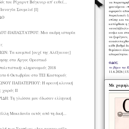
ός του Ρίχαρντ Βάγκνερ απ' ευθεί...
να παρατηρηθ
φαινόμενα –π
αναγία Σουμελά [I]
αφορούν αποκ
παραλιακές ζ
ΔΟ
επίσης και τ
κατέφθασε η 
«αναλήψεώς» 
ΟΥ-ΠΑΠΑΣΤΑΥΡΟΥ: Μια ακόμη ιστορία
ανήκε και στ
να ξεφύγουν,
ανασυνταχθού
ες
κάθε βαθμό δ
θυμίσουν όλο
Ν: Τα κουμπιά [ουχί της Αλέξαινας]
απαραίτητοι 
τησης στο Άργος Ορεστικό
ΟΔΟΣ
πολιτιστικής κληρονομιάς 2018
το βήμα της 
11.6.2026 | 13
ατο 6 Οκτωβρίου στο ΤΕΙ Καστοριάς
ΝΟΥ ΠΑΠΑΤΕΡΠΟΥ: Η ορεινή κλινική
Με χαμηλέ
ς χαράς ΙΙ
ΔΗ: Τη γλώσσα μου έδωσαν ελληνική
λλη Μακεδονία εκτός από τη δική...
υλή των Σκοπίων: «Δεν αναγνωρίζο...