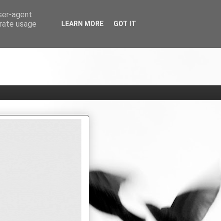
user-agent
erate usage
LEARN MORE
GOT IT