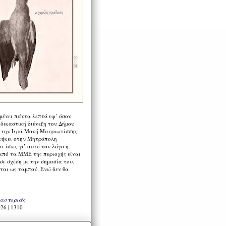
μένει πάντα λεπτό εφ’ όσον
 δικαστική διένεξη του Δήμου
 την Ιερά Μονή Μαυριωτίσσης,
νήκει στην Μητρόπολη
ι ίσως γι’ αυτό τον λόγο η
από τα ΜΜΕ της περιοχής είναι
σε σχέση με την σημασία του.
ται ως ταμπού. Ενώ δεν θα
Καστοριάς
26 | 1310