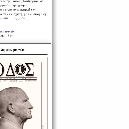
Έκθεσης Γούνας Καστοριάς, ότι
ιγγιώδες πρόγραμμα
ης είναι στα σκαριά της
α την ενίσχυση, με όχι διαφανή
 κλάδου της γούνας.
Καστοριάς
26 | 1314
α Δημοκρατία