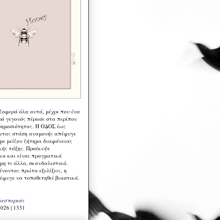
 ζοφερά όλα αυτά, μέχρι που ένα
ρό γεγονός πέρασε στα περίπου
δημοσιότητας. Η ΟΔΟΣ έως
ντας στάση αναμονής απέφυγε
 με μείζον ζήτημα διαφάνειας
κής τάξης. Προέκυψε
κα και είναι πραγματικά
μη τι άλλο, σκανδαλιστικό.
ένοντας πρώτα εξελίξεις, η
έφυγε να τοποθετηθεί βιαστικά.
Καστοριάς
026 | 1331