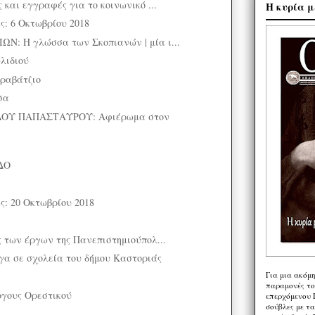
 και εγγραφές για το κοινωνικό ...
Η κυρία μ
ς: 6 Οκτωβρίου 2018
Ν: Η γλώσσα των Σκοπιανών | μία ι...
λιδιού
αραβάτζιο
σα
ΟΥ ΠΑΠΑΣΤΑΥΡΟΥ: Αφιέρωμα στον
ΔΟ
ς: 20 Οκτωβρίου 2018
ς των έργων της Πανεπιστημιούπολ...
ργα σε σχολεία του δήμου Καστοριάς
Για μια ακόμ
παραμονές το
γους Ορεστικού
επερχόμενου 
σούβλες με τ