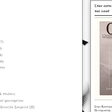
Στον αστε
του λαού
37)
4)
4)
89)
σαι
& πτώσεις
κού φαινομένου
Στην Καστορι
αναγία Σουμελά [II]
Πεντηκοστής 