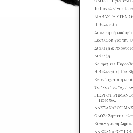
ΟΔΟΣ 1+1 για την 
1ο Πανελλήνιο Φεσ
ΔΙΑΒΑΣΤΕ ΣΤΗΝ Ο
Η Βαλκυρία
Διακοπή υδροδότηση
Εκδήλωση για την Ο
Διάλεξη & παρουσία
Διάλεξη
Άσκηση της Πυροσβε
Η Βαλκυρία | The Big
Επανέρχεται η κυρ
Τα "ναι" τα "όχι" κ
ΓΙΩΡΓΟΥ ΡΩΜΑΝΟΥ:
Πρεσπώ...
ΑΛΕΞΑΝΔΡΟΥ ΜΑΚΡΙΔ
ΟΔΟΣ: Ζητείται ελπί
Είπαν για τη Δημοκ
ΑΛΕΞΑΝΔΡΟΥ ΚΟΣΜ