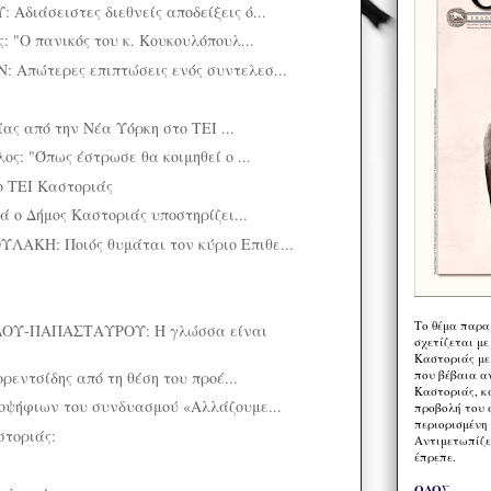
διάσειστες διεθνείς αποδείξεις ό...
 "Ο πανικός του κ. Κουκουλόπουλ...
Απώτερες επιπτώσεις ενός συντελεσ...
ίας από την Νέα Υόρκη στο ΤΕΙ ...
ς: "Όπως έστρωσε θα κοιμηθεί ο ...
το ΤΕΙ Καστοριάς
ά ο Δήμος Καστοριάς υποστηρίζει...
ΚΗ: Ποιός θυμάται τον κύριο Επιθε...
Το θέμα παρα
ΟΥ-ΠΑΠΑΣΤΑΥΡΟΥ: Η γλώσσα είναι
σχετίζεται με
Καστοριάς με
που βέβαια α
ορεντσίδης από τη θέση του προέ...
Καστοριάς, κα
οψήφιων του συνδυασμού «Αλλάζουμε...
προβολή του 
περιορισμένη 
στοριάς:
Αντιμετωπίζε
έπρεπε.
ΟΔΟΣ