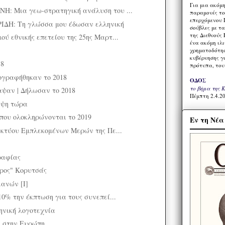
Για μια ακόμ
: Μια γεω-στρατηγική ανάλυση του ...
παραμονές το
επερχόμενου 
ΔΗ: Τη γλώσσα μου έδωσαν ελληνική
σούβλες με τ
της Διεθνούς 
ύ εθνικής επετείου της 25ης Μαρτ...
ένα ακόμη ιλ
χρηματοδότησ
κυβέρνησης γι
18
πρότυπα, του
ογραφήθηκαν το 2018
ΟΔΟΣ
το βήμα της 
ψαν | Δήλωσαν το 2018
Πέμπτη 2.4.20
υψη τώρα
που ολοκληρώνονται το 2019
Εν τη Νέ
ικτύου Εμπλεκομένων Μερών της Πε...
ραφίας
ρος" Κορυτσάς
ανών [I]
0% την έκπτωση για τους συνεπεί...
ηνική λογοτεχνία
η στην Ευρώπη