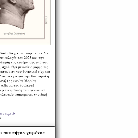
 που από χρόνια τώρα και ειδικά
ις εκλογές του 2023 και την
ράτηση της κυβέρνησης υπό τον
 σχολιάζει με κάθε αφορμή τις
πιπτώσεις που δυνητικά είχε και
εικτα έχει για την Καστοριά η
λογή της κυρίας Μαρίας
 αξίωμα της βουλευτή
 κριτική στάση των γενναίων
ουλευτών, επικυρώνει την δική
Καστοριάς
9
α που πήγαν χαμένα»