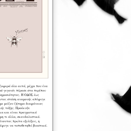
 ζοφερά όλα αυτά, μέχρι που ένα
ρό γεγονός πέρασε στα περίπου
δημοσιότητας. Η ΟΔΟΣ έως
ντας στάση αναμονής απέφυγε
 με μείζον ζήτημα διαφάνειας
κής τάξης. Προέκυψε
κα και είναι πραγματικά
μη τι άλλο, σκανδαλιστικό.
ένοντας πρώτα εξελίξεις, η
έφυγε να τοποθετηθεί βιαστικά.