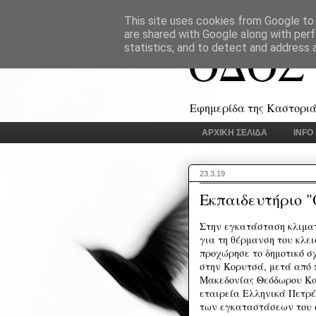
This site uses cookies from Google to d
are shared with Google along with perf
ΟΔΟΣ
statistics, and to detect and address 
Εφημερίδα της Καστοριάς
ΑΡΧΙΚΗ ΣΕΛΙΔΑ
INFO
23.3.19
Εκπαιδευτήριο 
Στην εγκατάσταση κλιμα
για τη θέρμανση του κλε
προχώρησε το δημοτικό σ
στην Κορυτσά, μετά από 
Μακεδονίας Θεόδωρου Καρ
εταιρεία Ελληνικά Πετρέ
των εγκαταστάσεων του 