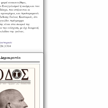
η φορά ανακοινώθηκε,
υ Ευαγγελισμού ή ακόμη και του
Πάσχα, που στήνονται οι
α αμνοερίφια, και προπαραμονές
Έκθεσης Γούνας Καστοριάς, ότι
ιγγιώδες πρόγραμμα
ης είναι στα σκαριά της
α την ενίσχυση, με όχι διαφανή
 κλάδου της γούνας.
Καστοριάς
26 | 1314
α Δημοκρατία