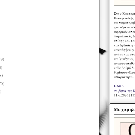
Στην Καστορι
Πεντηκοστής 
να παρατηρηθ
φαινόμενα –π
αφορούν αποκ
παραλιακές ζ
επίσης και τ
κατέφθασε η 
«αναλήψεώς» 
ανήκε και στ
να ξεφύγουν,
39)
ανασυνταχθού
3)
κάθε βαθμό δ
θυμίσουν όλο
8)
απαραίτητοι 
75)
ΟΔΟΣ
το βήμα της 
)
11.6.2026 | 13
Με χαμηλέ