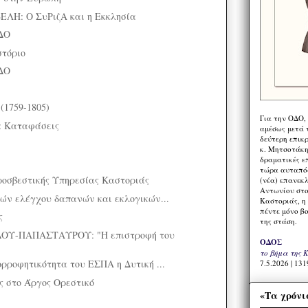
Η: Ο ΣυΡιζΑ και η Εκκλησία
ΔΟ
στόριο
ΔΟ
r (1759-1805)
Για την ΟΔΟ,
 Καταφάσεις
αμέσως μετά τ
δεύτερη επικ
κ. Μητσοτάκη,
δραματικές ε
τώρα αυταπόδ
ροσβεστικής Υπηρεσίας Καστοριάς
(νέα) επανεκ
Αντωνίου στο
ών ελέγχου δαπανών και εκλογικών...
Καστοριάς, η
πέντε μόνο β
ς
της στάση.
ΟΥ-ΠΑΠΑΣΤΑΥΡΟΥ: "Η επιστροφή του
ΟΔΟΣ
το βήμα της 
ρροφητικότητα του ΕΣΠΑ η Δυτική ...
7.5.2026 | 131
ς στο Άργος Ορεστικό
«Τα χρόνι