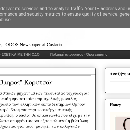
eliver its services and to analyze traffic. Your IP address and 
ormance and security metrics to ensure quality of service, gen
abuse.
 | ODOS Newspaper of Castoria
 - ΣΧΕΤΙΚΑ ΜΕ ΤΗΝ ΟΔΟ
Πολιτική απορρήτου - Όροι χρήσης
Αναζήτησ
"Όμηρος" Κορυτσάς
τιστικών μηχανημάτων τελευταίας τεχνολογίας
ιστού γυμναστηρίου της σχολικής μονάδας
χολείο των ελληνικών εκπαιδευτηρίων Όμηρος
Honey
παρέμβαση του περιφερειάρχη Δυτικής
υπίδη, ο οποίος σε επικοινωνία που είχε με την
λαια αε φρόντισε να εξασφαλιστεί η βελτίωση
σχολείου για τους μαθητές των ελληνικών