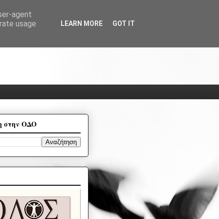
user-agent
erate usage
LEARN MORE
GOT IT
η στην ΟΔΟ