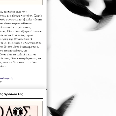
ά, το πολυήμερο της
ήταν μια ήσυχη περίοδος. Χωρίς
ούν συνωστισμοί ή άλλα τέτοια
ου όταν παρουσιάζονται
λειστικά και μόνο στις
ώνες. Είναι που εξαφανίστηκαν
α δημόσια πρόσωπα, αφού
γιορτή της (προσωπικής)
τους. Μιας και η «πεντηκοστή»
ους ίδιους ώστε δικαιωματικά,
 να απομονωθούν, να
ν σε όλα τα επίπεδα και σε
ιοίκησης. Και επιστρέφοντας να
υς τους υπόλοιπους, το πόσο
είναι.
Καστοριάς
24
ς προσδοκίες