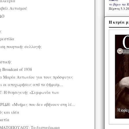
Βαλκυρία
το βήμα της 
τιβάλ Αυτισμού
Πέμπτη 5.3.20
ΔΟ
Η κυρία μ
ς
ρεστίδα
ση ποιητικής συλλογής
στικής
 Broadcast of 1938
ία Μαρία Αντωνίου για τους πρόσφυγες
αι οι αποχωρήσεις από το ψήφισμ...
 Η θνησιγενής «Συμφωνία των
Η: «Μνήμες που δεν σβήνουν στη λί...
ς και ιδέα
ρατία
ΑΤΟΠΟΥΛΟΥ: Το ξεσταύρωμα