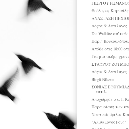
ΓΙΩΡΓΟΥ ΡΩΜΑΝΟΥ: Α
Θεόδωρος Καρυπίδης:
ΑΝΑΣΤΑΣΗ ΠΗΧΙΩΝ: 
Λόγος & Αντίλογος
Die Walküre απ' ευθε
Πάρις Κουκουλόπουλο
Απόψε στις 18:00 σ
Για μια ακόμη χρονι
ΣΤΑΥΡΟΥ ΖΟΥΜΠΟΥΛΑ
Λόγος & Αντίλογος
Birgit Nilsson
ΣΟΝΙΑΣ ΕΥΘΥΜΙΑΔ
κατά...
Αποχώρησε ο κ. Ι. Κ
Παρουσίαση των υπ
Ναυτικός όμιλος Κα
"Αλιάκμονος Ρους"