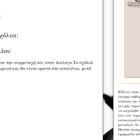
χόλια:
λίου
ια την συμμετοχή σας στον διάλογο.Το σχόλιό
ρινά και θα είναι ορατό στο ιστολόγιο, μετά
Η Eίναι τόσο
(ακόμη) σοβα
αζήτητα της 
στιγμής τηρώ
να ασχοληθεί
ίσως και νομι
καλοκαιριάτι
μοναδικό. Αν 
Ωστόσο περιμ
εφημερίδα απ