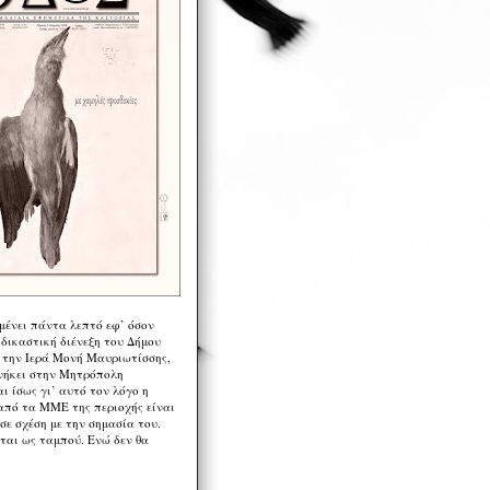
μένει πάντα λεπτό εφ’ όσον
 δικαστική διένεξη του Δήμου
 την Ιερά Μονή Μαυριωτίσσης,
νήκει στην Μητρόπολη
ι ίσως γι’ αυτό τον λόγο η
από τα ΜΜΕ της περιοχής είναι
σε σχέση με την σημασία του.
ται ως ταμπού. Ενώ δεν θα