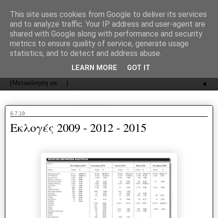
recJPp8XvMXop0y2Y7vHbTA_Phw
This site uses cookies from Google to deliver its services
and to analyze traffic. Your IP address and user-agent are
ΟΔΟΣ
shared with Google along with performance and security
metrics to ensure quality of service, generate usage
statistics, and to detect and address abuse.
Εφημερίδα της Καστοριάς | ODOS Newspaper of Castoria
LEARN MORE
GOT IT
▼
6.7.19
Εκλογές 2009 - 2012 - 2015