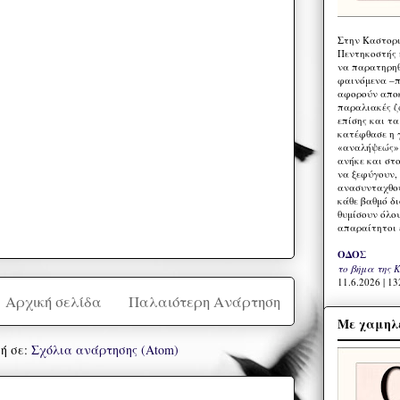
Στην Καστορι
Πεντηκοστής 
να παρατηρηθ
φαινόμενα –π
αφορούν αποκ
παραλιακές ζ
επίσης και τ
κατέφθασε η 
«αναλήψεώς» 
ανήκε και στ
να ξεφύγουν,
ανασυνταχθού
κάθε βαθμό δ
θυμίσουν όλο
απαραίτητοι 
ΟΔΟΣ
το βήμα της 
11.6.2026 | 13
Αρχική σελίδα
Παλαιότερη Ανάρτηση
Με χαμηλέ
ή σε:
Σχόλια ανάρτησης (Atom)