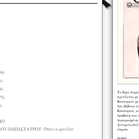
39)
3)
8)
Το θέμα παρα
σχετίζεται με
75)
Καστοριάς με
)
που βέβαια α
Καστοριάς, κα
προβολή του 
περιορισμένη 
ΔΟ
Αντιμετωπίζε
ΟΥ-ΠΑΠΑΣΤΑΥΡΟΥ: Όταν ο φαύλος
έπρεπε.
ΟΔΟΣ