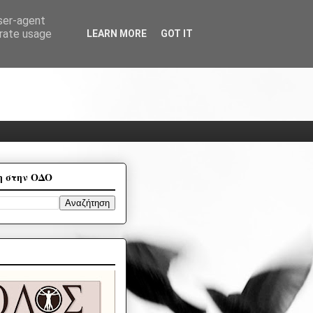
user-agent
erate usage
LEARN MORE
GOT IT
η στην ΟΔΟ