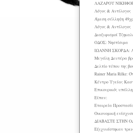
ΛΑΖΑΡΟΥ ΝΙΚΗΦΟΡΙ
Λόγος & Αντίλογος
Άμεση σύλληψη 49χρ
Λόγος & Αντίλογος
Διαξιφισμοί Τζηκαλ
ΟΔΟΣ: Νηστίσιμα
ΙΩΑΝΝΗ ΣΚΟΡΔΑ: 
Μεγάλη Δευτέρα β
Δελτίο τύπου της βο
Rainer Maria Rilke: 
Κέντρο Υγείας Κασ
Επικουρικός υπάλληλ
Είπαν:
Εταιρεία Προστασία
Oικονομική ενίσχυσ
ΔΙΑΒΑΣΤΕ ΣΤΗΝ Ο
Εξιχνιάστηκαν τρεις