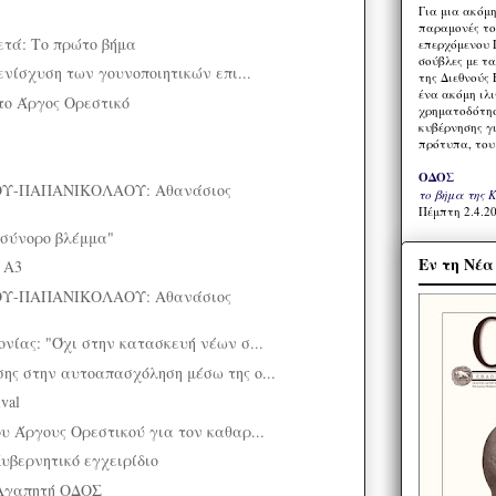
Για μια ακόμ
παραμονές το
ετά: Το πρώτο βήμα
επερχόμενου 
σούβλες με τ
ενίσχυση των γουνοποιητικών επι...
της Διεθνούς 
ένα ακόμη ιλ
το Άργος Ορεστικό
χρηματοδότησ
κυβέρνησης γι
πρότυπα, του
ΟΔΟΣ
Υ-ΠΑΠΑΝΙΚΟΛΑΟΥ: Αθανάσιος
το βήμα της 
Πέμπτη 2.4.20
 σύνορο βλέμμα"
Εν τη Νέ
 Α3
Υ-ΠΑΠΑΝΙΚΟΛΑΟΥ: Αθανάσιος
νίας: "Όχι στην κατασκευή νέων σ...
ς στην αυτoαπασχόληση μέσω της ο...
ival
υ Άργους Ορεστικού για τον καθαρ...
ερνητικό εγχειρίδιο
Αγαπητή ΟΔΟΣ