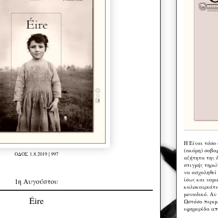
Η Eίναι τόσο
(ακόμη) σοβα
ΟΔΟΣ 1.8.2019 | 997
αζήτητα της 
στιγμής τηρώ
να ασχοληθεί
ίσως και νομι
1η Αυγούστου
καλοκαιριάτι
μοναδικό. Αν 
Éire
Ωστόσο περιμ
εφημερίδα απ