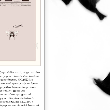
 ζοφερά όλα αυτά, μέχρι που ένα
ρό γεγονός πέρασε στα περίπου
δημοσιότητας. Η ΟΔΟΣ έως
ντας στάση αναμονής απέφυγε
 με μείζον ζήτημα διαφάνειας
κής τάξης. Προέκυψε
κα και είναι πραγματικά
μη τι άλλο, σκανδαλιστικό.
ένοντας πρώτα εξελίξεις, η
έφυγε να τοποθετηθεί βιαστικά.