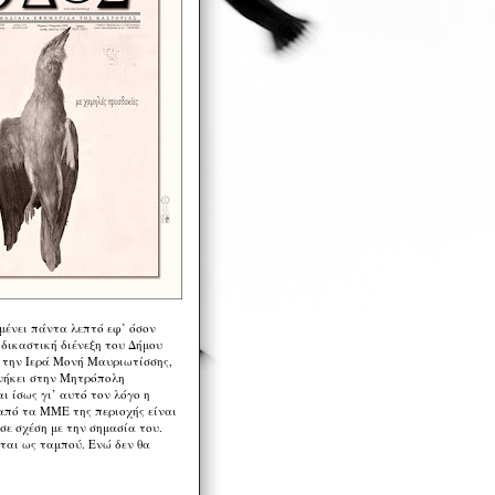
μένει πάντα λεπτό εφ’ όσον
 δικαστική διένεξη του Δήμου
 την Ιερά Μονή Μαυριωτίσσης,
νήκει στην Μητρόπολη
ι ίσως γι’ αυτό τον λόγο η
από τα ΜΜΕ της περιοχής είναι
σε σχέση με την σημασία του.
ται ως ταμπού. Ενώ δεν θα