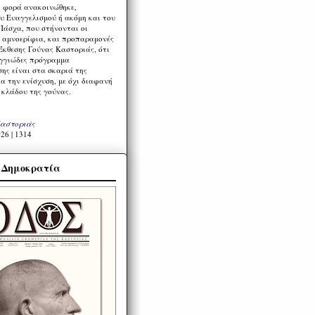
η φορά ανακοινώθηκε,
υ Ευαγγελισμού ή ακόμη και του
Πάσχα, που στήνονται οι
α αμνοερίφια, και προπαραμονές
Έκθεσης Γούνας Καστοριάς, ότι
ιγγιώδες πρόγραμμα
ης είναι στα σκαριά της
α την ενίσχυση, με όχι διαφανή
 κλάδου της γούνας.
Καστοριάς
26 | 1314
α Δημοκρατία