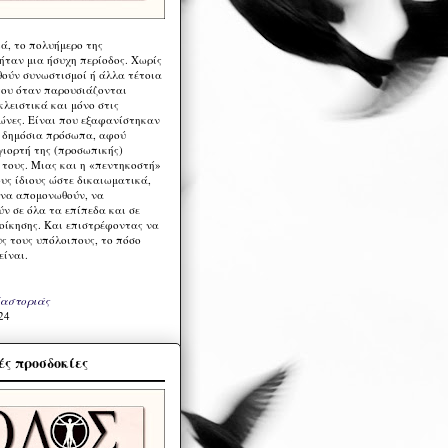
ά, το πολυήμερο της
ήταν μια ήσυχη περίοδος. Χωρίς
ούν συνωστισμοί ή άλλα τέτοια
ου όταν παρουσιάζονται
λειστικά και μόνο στις
ώνες. Είναι που εξαφανίστηκαν
α δημόσια πρόσωπα, αφού
γιορτή της (προσωπικής)
τους. Μιας και η «πεντηκοστή»
ους ίδιους ώστε δικαιωματικά,
 να απομονωθούν, να
ν σε όλα τα επίπεδα και σε
ιοίκησης. Και επιστρέφοντας να
υς τους υπόλοιπους, το πόσο
είναι.
Καστοριάς
24
ς προσδοκίες