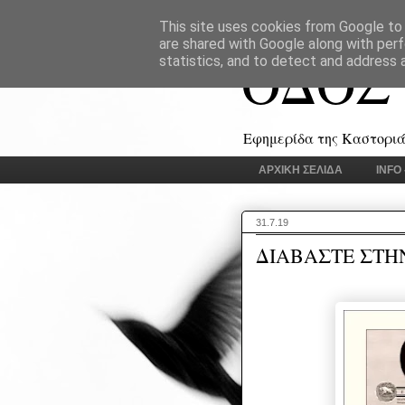
This site uses cookies from Google to d
are shared with Google along with perf
ΟΔΟΣ
statistics, and to detect and address 
Εφημερίδα της Καστοριάς
ΑΡΧΙΚΗ ΣΕΛΙΔΑ
INFO
31.7.19
ΔΙΑΒΑΣΤΕ ΣΤΗ