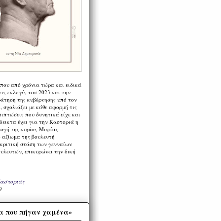
 που από χρόνια τώρα και ειδικά
ις εκλογές του 2023 και την
ράτηση της κυβέρνησης υπό τον
 σχολιάζει με κάθε αφορμή τις
πιπτώσεις που δυνητικά είχε και
εικτα έχει για την Καστοριά η
λογή της κυρίας Μαρίας
 αξίωμα της βουλευτή
 κριτική στάση των γενναίων
ουλευτών, επικυρώνει την δική
Καστοριάς
9
α που πήγαν χαμένα»