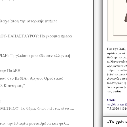
ιαχείριση της ιστορικής μνήμης
ΟΥ-ΠΑΠΑΣΤΑΥΡΟΥ: Παγκόσμια ημέρα
Για την ΟΔΟ,
αμέσως μετά τ
ΔΗ: Τη γλώσσα μου έδωσαν ελληνική
δεύτερη επικ
κ. Μητσοτάκη,
δραματικές ε
τώρα αυταπόδ
 την ΠαΔΕΕ
(νέα) επανεκ
μων στο ΚεΦΙΑπ Άργους Ορεστικού
Αντωνίου στο
Καστοριάς, η
άλ Καστοριάς"
πέντε μόνο β
της στάση.
ΟΔΟΣ
;
το βήμα της 
ΤΡΙΟΥ: Το θέμα, όπως πάντα, είναι...
7.5.2026 | 131
«Τα χρόνι
ς την Ιστορία μονιασμένα και φιλ...