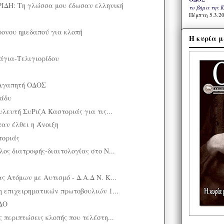
ΔΗ: Τη γλώσσα μου έδωσαν ελληνική
το βήμα της 
Πέμπτη 5.3.20
ονου ημεδαπού για κλοπή
Η κυρία μ
άγια-Τελιγιορίδου
Αγαπητή ΟΔΟΣ
ράδυ
υλευτή ΣυΡιζΑ Καστοριάς για τις...
Όταν έλθει η Άνοιξη
τοριάς
ος διατροφής-διαιτολογίας στο Ν...
ς Ατόμων με Αυτισμό - Δ.Α.Δ Ν. Κ...
η επιχειρηματικών πρωτοβουλιών 1...
ΔΟ
 περιπτώσεις κλοπής που τελέστη...