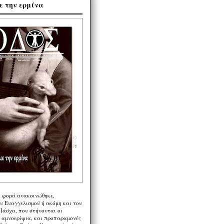
ε την ερμίνα
η φορά ανακοινώθηκε,
υ Ευαγγελισμού ή ακόμη και του
Πάσχα, που στήνονται οι
α αμνοερίφια, και προπαραμονές