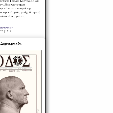
Έκθεσης Γούνας Καστοριάς, ότι
ιγγιώδες πρόγραμμα
ης είναι στα σκαριά της
α την ενίσχυση, με όχι διαφανή
 κλάδου της γούνας.
Καστοριάς
26 | 1314
α Δημοκρατία