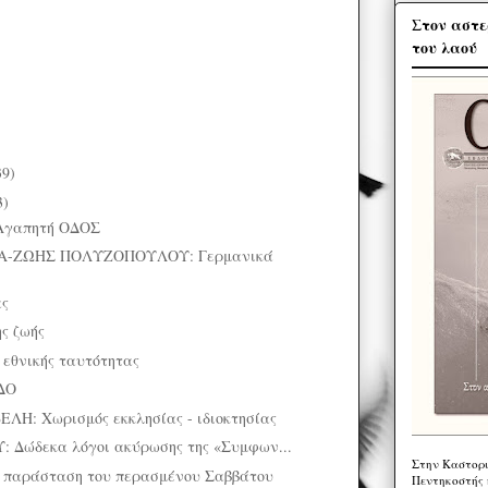
Στον αστε
του λαού
39)
3)
Αγαπητή ΟΔΟΣ
-ΖΩΗΣ ΠΟΛΥΖΟΠΟΥΛΟΥ: Γερμανικά
ας
ς ζωής
εθνικής ταυτότητας
ΔΟ
: Χωρισμός εκκλησίας - ιδιοκτησίας
Δώδεκα λόγοι ακύρωσης της «Συμφων...
Στην Καστορι
 παράσταση του περασμένου Σαββάτου
Πεντηκοστής 