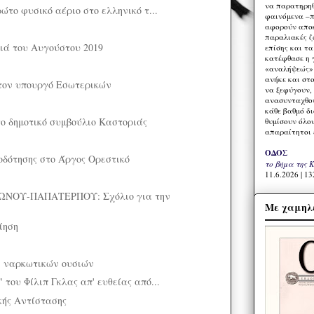
να παρατηρηθ
ώτο φυσικό αέριο στο ελληνικό τ...
φαινόμενα –π
αφορούν αποκ
παραλιακές ζ
ιά του Αυγούστου 2019
επίσης και τ
κατέφθασε η 
«αναλήψεώς» 
ανήκε και στ
τον υπουργό Εσωτερικών
να ξεφύγουν,
ανασυνταχθού
κάθε βαθμό δ
το δημοτικό συμβούλιο Καστοριάς
θυμίσουν όλο
απαραίτητοι 
ΟΔΟΣ
οδότησης στο Άργος Ορεστικό
το βήμα της 
11.6.2026 | 13
ΝΟΥ-ΠΑΠΑΤΕΡΠΟΥ: Σχόλιο για την
Με χαμηλέ
ίηση
ή ναρκωτικών ουσιών
του Φίλιπ Γκλας απ' ευθείας από...
κής Αντίστασης