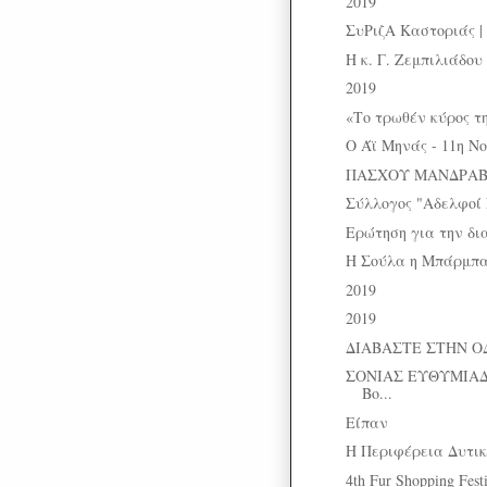
2019
ΣυΡιζΑ Καστοριάς | 
Η κ. Γ. Ζεμπιλιάδου
2019
«Tο τρωθέν κύρος τη
Ο Άϊ Μηνάς - 11η Νο
ΠΑΣΧΟΥ ΜΑΝΔΡΑΒΕΛΗ
Σύλλογος "Αδελφοί
Ερώτηση για την δι
Η Σούλα η Μπάρμπ
2019
2019
ΔΙΑΒΑΣΤΕ ΣΤΗΝ Ο
ΣΟΝΙΑΣ ΕΥΘΥΜΙΑΔΟ
Βο...
Είπαν
Η Περιφέρεια Δυτικ
4th Fur Shopping Fest