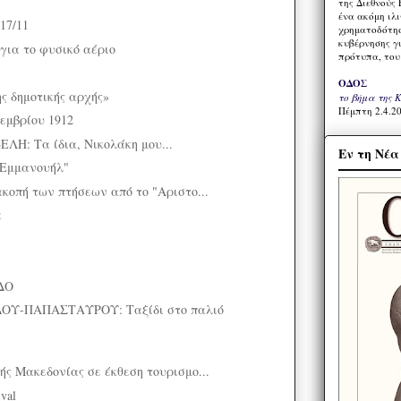
της Διεθνούς 
ένα ακόμη ιλ
17/11
χρηματοδότησ
κυβέρνησης γι
 για το φυσικό αέριο
πρότυπα, του
ΟΔΟΣ
ς δημοτικής αρχής»
το βήμα της 
Πέμπτη 2.4.20
εμβρίου 1912
: Τα ίδια, Νικολάκη μου...
Εν τη Νέ
 Εμμανουήλ"
ακοπή των πτήσεων από το "Αριστο...
α
ΔΟ
Υ-ΠΑΠΑΣΤΑΥΡΟΥ: Ταξίδι στο παλιό
ής Μακεδονίας σε έκθεση τουρισμο...
ival