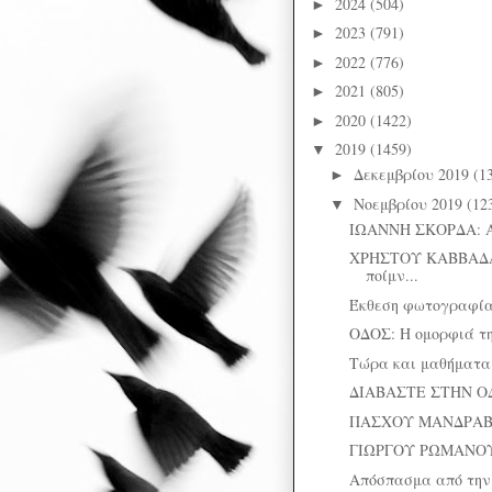
2024
(504)
►
2023
(791)
►
2022
(776)
►
2021
(805)
►
2020
(1422)
►
2019
(1459)
▼
Δεκεμβρίου 2019
(1
►
Νοεμβρίου 2019
(12
▼
ΙΩΑΝΝΗ ΣΚΟΡΔΑ: 
ΧΡΗΣΤΟΥ ΚΑΒΒΑΔΑ
ποίμν...
Έκθεση φωτογραφί
ΟΔΟΣ: Η ομορφιά τη
Τώρα και μαθήματα 
ΔΙΑΒΑΣΤΕ ΣΤΗΝ Ο
ΠΑΣΧΟΥ ΜΑΝΔΡΑΒΕΛΗ
ΓΙΩΡΓΟΥ ΡΩΜΑΝΟΥ: 
Απόσπασμα από την