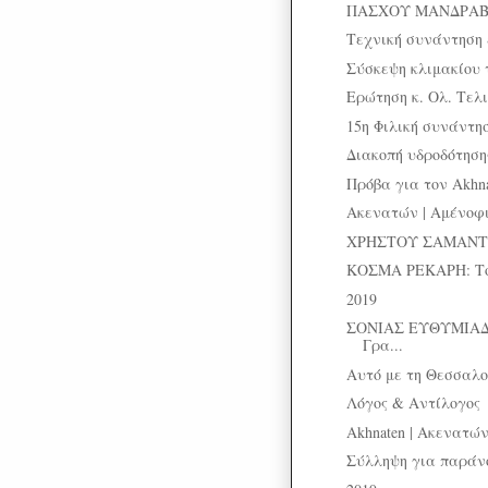
ΠΑΣΧΟΥ ΜΑΝΔΡΑΒΕ
Τεχνική συνάντηση 
Σύσκεψη κλιμακίου 
Ερώτηση κ. Ολ. Τελι
15η Φιλική συνάντησ
Διακοπή υδροδότηση
Πρόβα για τον Akhn
Ακενατών | Αμένοφις
ΧΡΗΣΤΟΥ ΣΑΜΑΝΤΑ
ΚΟΣΜΑ ΡΕΚΑΡΗ: Το
2019
ΣΟΝΙΑΣ ΕΥΘΥΜΙΑΔ
Γρα...
Αυτό με τη Θεσσαλον
Λόγος & Αντίλογος
Akhnaten | Ακενατώ
Σύλληψη για παράν