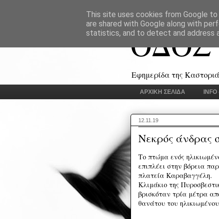
This site uses cookies from Google to d
are shared with Google along with perf
ΟΔΟΣ
statistics, and to detect and address 
Εφημερίδα της Καστοριάς
ΑΡΧΙΚΗ ΣΕΛΙΔΑ
INFO
12.11.19
Νεκρός άνδρας σ
Το πτώμα ενός ηλικιωμέν
επιπλέει στην βόρεια παρ
πλατεία Καραβαγγέλη.
Κλιμάκιο της Πυροσβεστι
βρισκόταν τρία μέτρα από
θανάτου του ηλικιωμένου