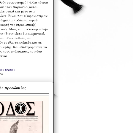
ούν συνωστισμοί ή άλλα τέτοια
ου όταν παρουσιάζονται
λειστικά και μόνο στις
ώνες. Είναι που εξαφανίστηκαν
α δημόσια πρόσωπα, αφού
γιορτή της (προσωπικής)
τους. Μιας και η «πεντηκοστή»
ους ίδιους ώστε δικαιωματικά,
 να απομονωθούν, να
ν σε όλα τα επίπεδα και σε
ιοίκησης. Και επιστρέφοντας να
υς τους υπόλοιπους, το πόσο
είναι.
Καστοριάς
24
ς προσδοκίες