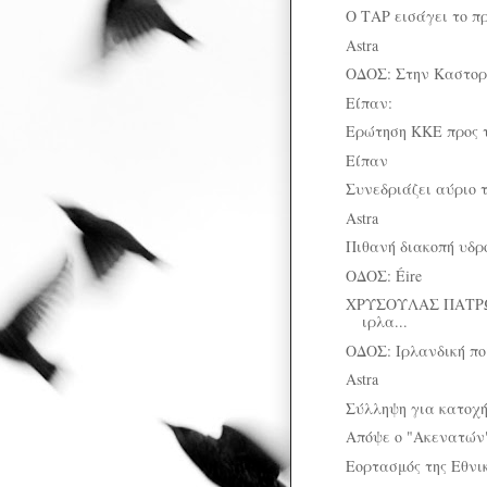
Ο ΤΑΡ εισάγει το πρ
Astra
ΟΔΟΣ: Στην Καστορ
Είπαν:
Ερώτηση ΚΚΕ προς 
Είπαν
Συνεδριάζει αύριο 
Astra
Πιθανή διακοπή υδρ
ΟΔΟΣ: Éire
ΧΡΥΣΟΥΛΑΣ ΠΑΤΡΩ
ιρλα...
ΟΔΟΣ: Ιρλανδική πο
Astra
Σύλληψη για κατοχ
Απόψε o "Ακενατών" 
Εορτασμός της Εθνι