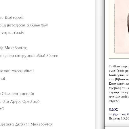
ου Καστοριάς
ομη μεταφορά αλλοδαπών
ή ναρκωτικών
ής Μακεδονίας
σης στο επαρχιακό οδικό δίκτυο
Το θέμα παρα
ιανού παραμυθιού
σχετίζεται με
Καστοριάς με
ival
που βέβαια α
Καστοριάς, κα
προβολή του 
περιορισμένη 
p Glass στα μουσεία
Αντιμετωπίζε
ς στο Άργος Ορεστικό
έπρεπε.
ΔΟ
ΟΔΟΣ
το βήμα της 
Πέμπτη 5.3.20
ριφέρεια Δυτικής Μακεδονίας