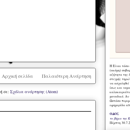
Η Eίναι τόσο
(ακόμη) σοβα
αζήτητα της 
Αρχική σελίδα
Παλαιότερη Ανάρτηση
στιγμής τηρώ
να ασχοληθεί
ίσως και νομι
ή σε:
Σχόλια ανάρτησης (Atom)
καλοκαιριάτι
μοναδικό. Αν 
Ωστόσο περιμ
εφημερίδα απ
ΟΔΟΣ
το βήμα της 
Πέμπτη 30.7.2