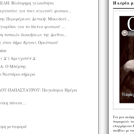
Η κυρία μ
ΛΗ: Βλάσφημη γελοιότητα
εργασίας για τους αγωγούς φυσικο...
της Περιφέρειας Δυτικής Μακεδονί...
γιορίδου για το δίκτυο φυσικού ...
η τοπικών διοικήσεων της Διεθνο...
ς στον δήμο Άργους Ορεστικού
aten
 Δ' | Αμενχοτέπ Δ΄
: Ο Μπέμπης
 Νεστόριο σήμερα
ΟΥ-ΠΑΠΑΣΤΑΥΡΟΥ: Παγκόσμια Ημέρα
ίκη πόνεσε...
Για μια ακόμ
ν
παραμονές το
ομη μεταφορά
επερχόμενου 
σούβλες με τ