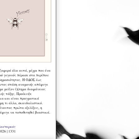
 ζοφερά όλα αυτά, μέχρι που ένα
ρό γεγονός πέρασε στα περίπου
δημοσιότητας. Η ΟΔΟΣ έως
ντας στάση αναμονής απέφυγε
 με μείζον ζήτημα διαφάνειας
κής τάξης. Προέκυψε
κα και είναι πραγματικά
μη τι άλλο, σκανδαλιστικό.
ένοντας πρώτα εξελίξεις, η
έφυγε να τοποθετηθεί βιαστικά.
Καστοριάς
026 | 1331