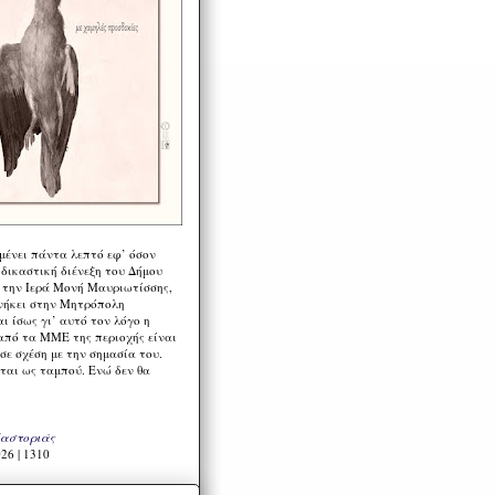
μένει πάντα λεπτό εφ’ όσον
 δικαστική διένεξη του Δήμου
 την Ιερά Μονή Μαυριωτίσσης,
νήκει στην Μητρόπολη
ι ίσως γι’ αυτό τον λόγο η
από τα ΜΜΕ της περιοχής είναι
σε σχέση με την σημασία του.
ται ως ταμπού. Ενώ δεν θα
Καστοριάς
26 | 1310