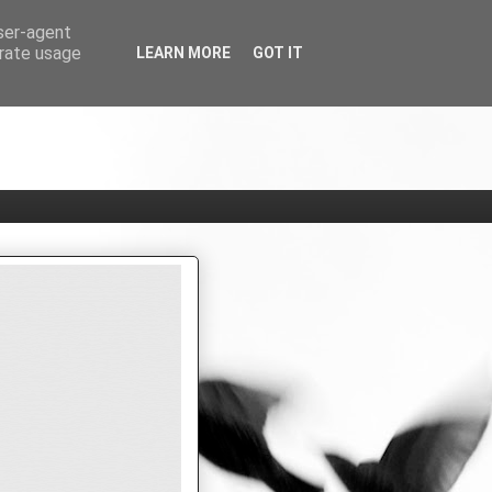
user-agent
erate usage
LEARN MORE
GOT IT