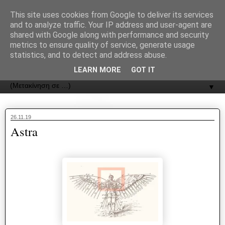
recJPp8XvMXop0y2Y7vHbTA_Phw
This site uses cookies from Google to deliver its services
and to analyze traffic. Your IP address and user-agent are
ΟΔΟΣ
shared with Google along with performance and security
metrics to ensure quality of service, generate usage
statistics, and to detect and address abuse.
Εφημερίδα της Καστοριάς | ODOS Newspaper of Castoria
LEARN MORE
GOT IT
▼
26.11.19
Astra