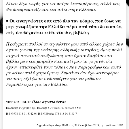
Είναι λίγο νωρίς για να πούμε λεπτομέρειες, αλλά ναι,
θα διαδραματίζεται και πάλι στην Ελλάδα.
Οι αναγνώστες σας από όλο τον κόσμο, που ίσως να
￭
μην γνωρίζουν την Ελλάδα πέρα από τόπο διακοπών,
πώς υποδέχονται κάθε νέο σας βιβλίο;
Πράγματι πολλοί αναγνώστες μου από άλλες χώρες δεν
έχουν γνώση της νεότερης ελληνικής ιστορίας, όμως πολύ
συχνά συναντώ ανθρώπους που έχουν διαβάσει τα
βιβλία μου και μοιράζονται μαζί μου το γεγονός ότι
έχουν επισκεφθεί τους τόπους που περιγράφω και αυτό
με κάνει πολύ χαρούμενη. Σημαίνει ότι έχω καταφέρει
να τους εξάψω το ενδιαφέρον για να μάθουν
περισσότερα για την Ελλάδα.
Όσοι αγαπιούνται
VICTORIA HISLOP:
Εκδόσεις: Ψυχογιός, η
μ. Έκδοσης : 24/10/2019, σ
ελίδες : 544
ISBN:978-618-01-3142-0 |
ISBN Ebook: 978-618-01-3143-7
Δημοσιεύθηκε στην ΟΔΟ στις 31 Οκτωβρίου 2019, αρ. φύλλου 1007