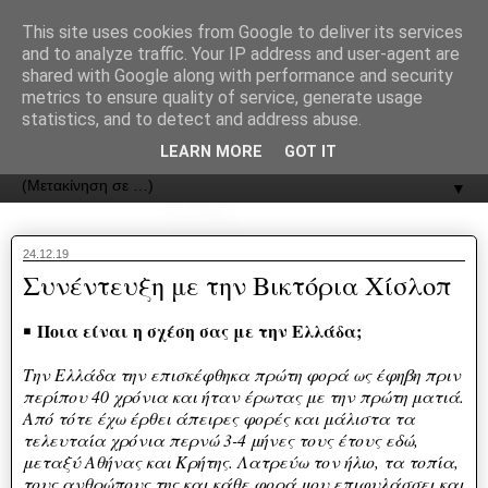
recJPp8XvMXop0y2Y7vHbTA_Phw
This site uses cookies from Google to deliver its services
and to analyze traffic. Your IP address and user-agent are
ΟΔΟΣ
shared with Google along with performance and security
metrics to ensure quality of service, generate usage
statistics, and to detect and address abuse.
Εφημερίδα της Καστοριάς | ODOS Newspaper of Castoria
LEARN MORE
GOT IT
▼
24.12.19
Συνέντευξη με την Βικτόρια Χίσλοπ
Ποια είναι η σχέση σας με την Ελλάδα;
￭
Την Ελλάδα την επισκέφθηκα πρώτη φορά ως έφηβη πριν
περίπου 40 χρόνια και ήταν έρωτας με την πρώτη ματιά.
Από τότε έχω έρθει άπειρες φορές και μάλιστα τα
τελευταία χρόνια περνώ 3-4 μήνες τους έτους εδώ,
μεταξύ Αθήνας και Κρήτης. Λατρεύω τον ήλιο, τα τοπία,
τους ανθρώπους της και κάθε φορά μου επιφυλάσσει και