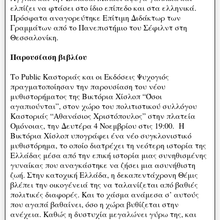
ελπίζει να φτάσει στο ίδιο επίπεδο και στα ελληνικά.
Πρόσφατα αναγορεύτηκε Επίτιμη Διδάκτωρ των
Γραμμάτων από το Πανεπιστήμιο του Σέφιλντ στη
Θεσσαλονίκη.
Παρουσίαση βιβλίου
Το Public Καστοριάς και οι Εκδόσεις Ψυχογιός
πραγματοποίησαν την παρουσίαση του νέου
μυθιστορήματος της Βικτόρια Χίσλοπ “Όσοι
αγαπιούνται”, στον χώρο του πολιτιστικού συλλόγου
Καστοριάς “Αθανάσιος Χριστόπουλος” στην πλατεία
Ομόνοιας, την Δευτέρα 4 Νοεμβρίου στις 19:00. Η
Βικτόρια Χίσλοπ υπογράφει ένα νέο συγκλονιστικό
μυθιστόρημα, το οποίο διατρέχει τη νεότερη ιστορία της
Ελλάδας μέσα από την επική ιστορία μιας συνηθισμένης
γυναίκας που αναγκάστηκε να ζήσει μια ασυνήθιστη
ζωή. Στην κατοχική Ελλάδα, η δεκαπεντάχρονη Θέμις
βλέπει την οικογένειά της να ταλανίζεται από βαθιές
πολιτικές διαφορές. Και το χάσμα ανάμεσα σ’ αυτούς
που αγαπά βαθαίνει, όσο η χώρα βυθίζεται στην
ανέχεια. Καθώς η δυστυχία μεγαλώνει γύρω της, και