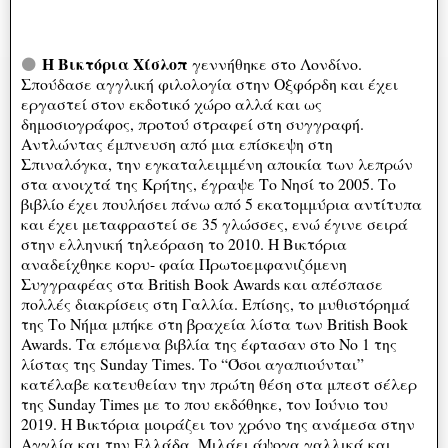
H Βικτόρια Χίσλοπ
⚫
γεννήθηκε στο Λονδίνο.
Σπούδασε αγγλική φιλολογία στην Οξφόρδη και έχει
εργαστεί στον εκδοτικό χώρο αλλά και ως
δημοσιογράφος, προτού στραφεί στη συγγραφή.
Αντλώντας έμπνευση από μια επίσκεψη στη
Σπιναλόγκα, την εγκαταλειμμένη αποικία των λεπρών
στα ανοιχτά της Κρήτης, έγραψε Το Νησί το 2005. Το
βιβλίο έχει πουλήσει πάνω από 5 εκατομμύρια αντίτυπα
και έχει μεταφραστεί σε 35 γλώσσες, ενώ έγινε σειρά
στην ελληνική τηλεόραση το 2010. Η Βικτόρια
αναδείχθηκε κορυ- φαία Πρωτοεμφανιζόμενη
Συγγραφέας στα British Book Awards και απέσπασε
πολλές διακρίσεις στη Γαλλία. Επίσης, το μυθιστόρημά
της Το Νήμα μπήκε στη βραχεία λίστα των British Book
Awards. Τα επόμενα βιβλία της έφτασαν στο Νο 1 της
λίστας της Sunday Times. Το “Όσοι αγαπιούνται”
κατέλαβε κατευθείαν την πρώτη θέση στα μπεστ σέλερ
της Sunday Times με το που εκδόθηκε, τον Ιούνιο του
2019. Η Βικτόρια μοιράζει τον χρόνο της ανάμεσα στην
Αγγλία και την Ελλάδα. Μιλάει άψογα γαλλικά και