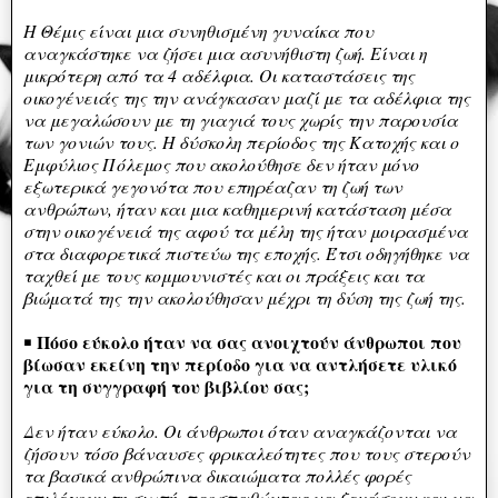
Η Θέμις είναι μια συνηθισμένη γυναίκα που
αναγκάστηκε να ζήσει μια ασυνήθιστη ζωή. Είναι η
μικρότερη από τα 4 αδέλφια. Οι καταστάσεις της
οικογένειάς της την ανάγκασαν μαζί με τα αδέλφια της
να μεγαλώσουν με τη γιαγιά τους χωρίς την παρουσία
των γονιών τους. Η δύσκολη περίοδος της Κατοχής και ο
Εμφύλιος Πόλεμος που ακολούθησε δεν ήταν μόνο
εξωτερικά γεγονότα που επηρέαζαν τη ζωή των
ανθρώπων, ήταν και μια καθημερινή κατάσταση μέσα
στην οικογένειά της αφού τα μέλη της ήταν μοιρασμένα
στα διαφορετικά πιστεύω της εποχής. Έτσι οδηγήθηκε να
ταχθεί με τους κομμουνιστές και οι πράξεις και τα
βιώματά της την ακολούθησαν μέχρι τη δύση της ζωή της.
Πόσο εύκολο ήταν να σας ανοιχτούν άνθρωποι που
￭
βίωσαν εκείνη την περίοδο για να αντλήσετε υλικό
για τη συγγραφή του βιβλίου σας;
Δεν ήταν εύκολο. Οι άνθρωποι όταν αναγκάζονται να
ζήσουν τόσο βάναυσες φρικαλεότητες που τους στερούν
τα βασικά ανθρώπινα δικαιώματα πολλές φορές
επιλέγουν τη σιωπή, προσπαθώντας να ξεχάσουν και να