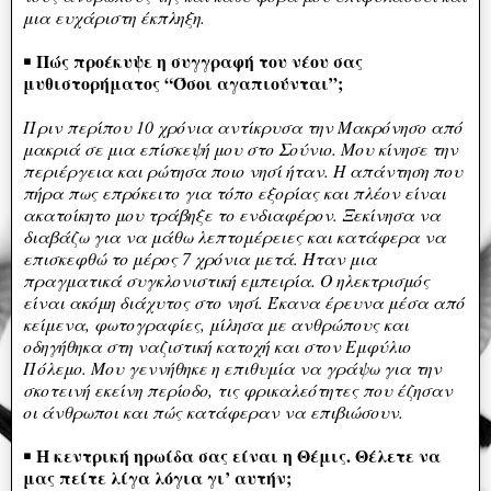
μια ευχάριστη έκπληξη.
Πώς προέκυψε η συγγραφή του νέου σας
￭
μυθιστορήματος “Όσοι αγαπιούνται”;
Πριν περίπου 10 χρόνια αντίκρυσα την Μακρόνησο από
μακριά σε μια επίσκεψή μου στο Σούνιο. Μου κίνησε την
περιέργεια και ρώτησα ποιο νησί ήταν. Η απάντηση που
πήρα πως επρόκειτο για τόπο εξορίας και πλέον είναι
ακατοίκητο μου τράβηξε το ενδιαφέρον. Ξεκίνησα να
διαβάζω για να μάθω λεπτομέρειες και κατάφερα να
επισκεφθώ το μέρος 7 χρόνια μετά. Ήταν μια
πραγματικά συγκλονιστική εμπειρία. Ο ηλεκτρισμός
είναι ακόμη διάχυτος στο νησί. Έκανα έρευνα μέσα από
κείμενα, φωτογραφίες, μίλησα με ανθρώπους και
οδηγήθηκα στη ναζιστική κατοχή και στον Εμφύλιο
Πόλεμο. Μου γεννήθηκε η επιθυμία να γράψω για την
σκοτεινή εκείνη περίοδο, τις φρικαλεότητες που έζησαν
οι άνθρωποι και πώς κατάφεραν να επιβιώσουν.
Η κεντρική ηρωίδα σας είναι η Θέμις. Θέλετε να
￭
μας πείτε λίγα λόγια γι’ αυτήν;