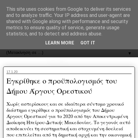
recJPp8XvMXop0y2Y7vHbTA_Phw
This site uses cookies from Google to deliver its services
and to analyze traffic. Your IP address and user-agent are
ΟΔΟΣ
shared with Google along with performance and security
metrics to ensure quality of service, generate usage
statistics, and to detect and address abuse.
Εφημερίδα της Καστοριάς | ODOS Newspaper of Castoria
LEARN MORE
GOT IT
▼
17.1.20
Εγκρίθηκε ο προϋπολογισμός του
Δήμου Άργους Ορεστικού
Χωρίς αστερίσκους και σε ιδιαίτερα σύντομο χρονικό
διάστημα εγκρίθηκε ο προϋπολογισμός του Δήμου
Άργους Ορεστικού για το 2020 από την Αποκεντρωμένη
Διοίκηση Ηπείρου-Δυτικής Μακεδονίας. Το γεγονός αυτό
αποδεικνύει τη συστηματική και στοχευμένη δουλειά
που επιτελείται από τη δημοτική αρχή και την οικονομική