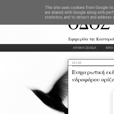
This site uses cookies from Google to d
are shared with Google along with perf
ΟΔΟΣ
statistics, and to detect and address 
Εφημερίδα της Καστοριάς
ΑΡΧΙΚΗ ΣΕΛΙΔΑ
INFO
13.1.20
Ενημερωτική εκ
υδροφόρου ορίζ