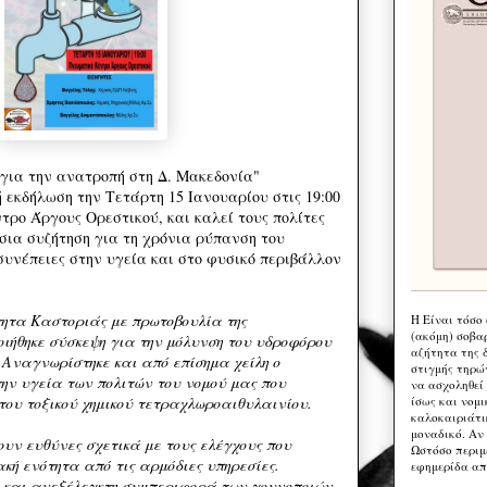
για την ανατροπή στη Δ. Μακεδονία"
 εκδήλωση την Τετάρτη 15 Ιανουαρίου στις 19:00
τρο Άργους Ορεστικού, και καλεί τους πολίτες
σια συζήτηση για τη χρόνια ρύπανση του
συνέπειες στην υγεία και στο φυσικό περιβάλλον
ητα Καστοριάς με πρωτοβουλία της
Η Eίναι τόσο
(ακόμη) σοβα
ήθηκε σύσκεψη για την μόλυνση του υδροφόρου
αζήτητα της 
 Αναγνωρίστηκε και από επίσημα χείλη ο
στιγμής τηρώ
την υγεία των πολιτών του νομού μας που
να ασχοληθεί
ίσως και νομι
 του τοξικού χημικού τετραχλωροαιθυλαινίου.
καλοκαιριάτι
μοναδικό. Αν 
υν ευθύνες σχετικά με τους ελέγχους που
Ωστόσο περιμ
κή ενότητα από τις αρμόδιες υπηρεσίες.
εφημερίδα απ
 και ανεξέλεγκτη συμπεριφορά των γουνοποιών