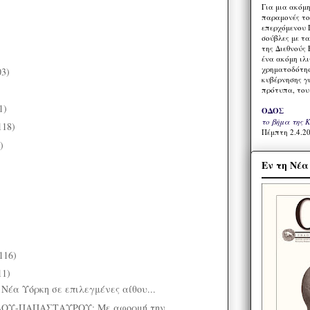
Για μια ακόμ
παραμονές το
επερχόμενου 
σούβλες με τ
της Διεθνούς 
ένα ακόμη ιλ
χρηματοδότησ
03)
κυβέρνησης γι
)
πρότυπα, του
1)
ΟΔΟΣ
το βήμα της 
118)
Πέμπτη 2.4.20
)
Εν τη Νέ
116)
11)
 Νέα Υόρκη σε επιλεγμένες αίθου...
ΟΥ-ΠΑΠΑΣΤΑΥΡΟΥ: Με αφορμή την