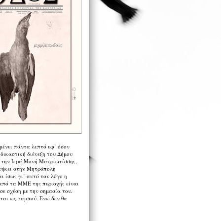
μένει πάντα λεπτό εφ’ όσον
 δικαστική διένεξη του Δήμου
 την Ιερά Μονή Μαυριωτίσσης,
νήκει στην Μητρόπολη
ι ίσως γι’ αυτό τον λόγο η
από τα ΜΜΕ της περιοχής είναι
σε σχέση με την σημασία του.
ται ως ταμπού. Ενώ δεν θα