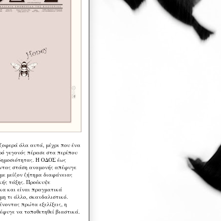
 ζοφερά όλα αυτά, μέχρι που ένα
ρό γεγονός πέρασε στα περίπου
δημοσιότητας. Η ΟΔΟΣ έως
ντας στάση αναμονής απέφυγε
 με μείζον ζήτημα διαφάνειας
κής τάξης. Προέκυψε
κα και είναι πραγματικά
μη τι άλλο, σκανδαλιστικό.
ένοντας πρώτα εξελίξεις, η
έφυγε να τοποθετηθεί βιαστικά.