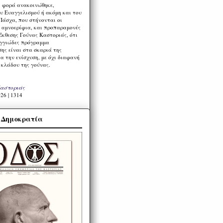
η φορά ανακοινώθηκε,
υ Ευαγγελισμού ή ακόμη και του
Πάσχα, που στήνονται οι
α αμνοερίφια, και προπαραμονές
Έκθεσης Γούνας Καστοριάς, ότι
ιγγιώδες πρόγραμμα
ης είναι στα σκαριά της
α την ενίσχυση, με όχι διαφανή
 κλάδου της γούνας.
Καστοριάς
26 | 1314
α Δημοκρατία