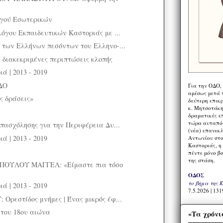
ργού Εσωτερικών
όγου Εκπαιδευτικών Καστοριάς με ...
των Ελλήνων πεσόντων του Ελληνο-...
 διακεκριμένες περιπτώσεις κλοπής
ά | 2013 - 2019
ΔΟ
Για την ΟΔΟ,
αμέσως μετά τ
ς δράσεις»
δεύτερη επικ
κ. Μητσοτάκη,
δραματικές ε
τώρα αυταπόδ
πασχόλησης για την Περιφέρεια Δυ...
(νέα) επανεκ
ά | 2013 - 2019
Αντωνίου στο
Καστοριάς, η
πέντε μόνο β
της στάση.
ΟΥΛΟΥ ΜΑΓΓΕΛ: «Είμαστε πια τόσο
ΟΔΟΣ
το βήμα της 
ά | 2013 - 2019
7.5.2026 | 131
ρεστίδος μνήμες | Ένας μικρός έφ...
 του 18ου αιώνα
«Τα χρόνι