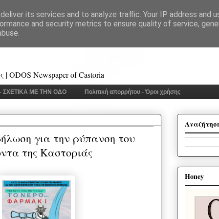
eliver its services and to analyze traffic. Your IP address and 
ormance and security metrics to ensure quality of service, gen
abuse.
 | ODOS Newspaper of Castoria
 - ΣΧΕΤΙΚΑ ΜΕ ΤΗΝ ΟΔΟ
Πολιτική απορρήτου - Όροι χρήσης
Αναζήτησ
δήλωση για την ρύπανση του
οντα της Καστοριάς
Honey