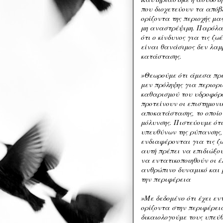
που διοχετεύουν τα απόβ
ορίζοντα της περιοχής μα
μη αναστρέψιμη. Παρόλα 
ότι ο κίνδυνος για τις ζ
είναι θανάσιμος δεν λαμ
κατάστασης.
»Θεωρούμε ότι άμεσα πρ
μεν πρόληψης για περιορι
καθαρισμού του υδροφόρο
προτείνουν οι επιστημονι
αποκατάστασης, το οποίο 
μόλυνσης. Πιστεύουμε ότ
υπευθύνων της ρύπανσης, 
ενδιαφέρονται για τις ζω
αυτή πρέπει να επιδιώξου
να εντατικοποιηθούν οι έ
ανθρώπινο δυναμικό και 
την περιφέρεια
»Με δεδομένο ότι έχει εν
ορίζοντα στην περιφέρει
δικαιολογούμε τους υπεύ