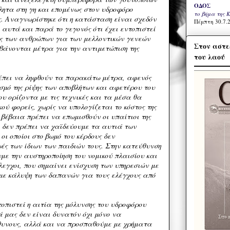
ΟΔΟΣ
λητα στη γη και επομένως στον υδροφόρο
το βήμα της 
ς. Αναγνωρίστηκε ότι η κατάσταση είναι σχεδόν
Πέμπτη 30.7.2
αυτά και παρά το γεγονός ότι έχει εντοπιστεί
ωές των ανθρώπων για των μελλοντικών γενεών
Στον αστε
βάνονται μέτρα για την αντιμετώπιση της
του λαού
έπει να ληφθούν τα παρακάτω μέτρα, αφενός
σμό της ρίψης των αποβλήτων και αφετέρου του
υ ορίζοντα με τις τεχνικές και τα μέσα θα
κού φορείς, χωρίς να υπολογίζεται το κόστος της
βέβαια πρέπει να επωμισθούν οι υπαίτιοι της
ι δεν πρέπει να χαϊδεύουμε τα αυτιά των
οι οποίοι στο βωμό του κέρδους δεν
ές των ίδιων των παιδιών τους. Στην κατεύθυνση
με την αυστηροποίηση του νομικού πλαισίου και
λεγχοι, που σημαίνει ενίσχυση των υπηρεσιών με
με κάλυψη των δαπανών για τους ελέγχους από
τοπιστεί η αιτία της μόλυνσης του υδροφόρου
ά μας δεν είναι δυνατόν όχι μόνο να
θυνους, αλλά και να προσπαθούμε με χρήματα