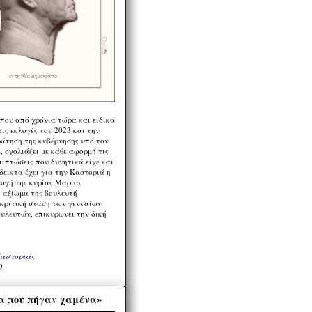
 που από χρόνια τώρα και ειδικά
ις εκλογές του 2023 και την
ράτηση της κυβέρνησης υπό τον
 σχολιάζει με κάθε αφορμή τις
πιπτώσεις που δυνητικά είχε και
εικτα έχει για την Καστοριά η
λογή της κυρίας Μαρίας
 αξίωμα της βουλευτή
 κριτική στάση των γενναίων
ουλευτών, επικυρώνει την δική
Καστοριάς
9
α που πήγαν χαμένα»