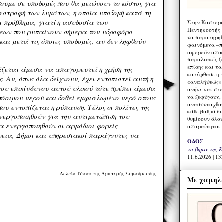
ουμε σε υποδομές που θα μειώνουν το κόστος για
αστροφή των λυμάτων, η οποία υποδομή κατά τη
ι πρόβλημα, γιατί η ασυδοσία των
Στην Καστορι
Πεντηκοστής 
σεων που ρυπαίνουν σήμερα τον υδροφόρο
να παρατηρηθ
και μετά τις όποιες υποδομές, αν δεν ληφθούν
φαινόμενα –π
αφορούν αποκ
παραλιακές ζ
επίσης και τ
άζεται άμεσα να απαγορευτεί η χρήση της
κατέφθασε η 
ς. Αν, όπως όλα δείχνουν, έχει εντοπιστεί αυτή η
«αναλήψεώς» 
ου επικίνδυνου αυτού υλικού τότε πρέπει άμεσα
ανήκε και στ
να ξεφύγουν,
πόσιμου νερού και δοθεί εμφιαλωμένο νερό στους
ανασυνταχθού
ου εντοπίζεται η ρύπανση. Τέλος οι πολίτες της
κάθε βαθμό δ
νεργοποιηθούν για την αντιμετώπιση του
θυμίσουν όλο
α ενεργοποιηθούν οι αρμόδιοι φορείς
απαραίτητοι 
εια, Δήμοι και υπηρεσιακοί παράγοντες να
ΟΔΟΣ
το βήμα της 
11.6.2026 | 13
Δελτίο Τύπου της Αριστερής Συμπόρευσης
Με χαμηλέ