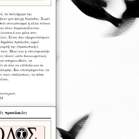
ά, το πολυήμερο της
ήταν μια ήσυχη περίοδος. Χωρίς
ούν συνωστισμοί ή άλλα τέτοια
ου όταν παρουσιάζονται
λειστικά και μόνο στις
ώνες. Είναι που εξαφανίστηκαν
α δημόσια πρόσωπα, αφού
γιορτή της (προσωπικής)
τους. Μιας και η «πεντηκοστή»
ους ίδιους ώστε δικαιωματικά,
 να απομονωθούν, να
ν σε όλα τα επίπεδα και σε
ιοίκησης. Και επιστρέφοντας να
υς τους υπόλοιπους, το πόσο
είναι.
Καστοριάς
24
ς προσδοκίες