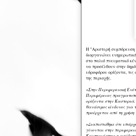
Η "Αριστερή συμπόρευση 
διοργανώνει ενημερωτική
στο παλιό πνευματικό κέν
να προσέλθουν στην δημό
υδροφόρου ορίζοντα, τις 
της περιοχής.
«Στην Περιφερειακή Ενότ
Περιφέρειας πραγματοποι
ορίζοντα στην Καστοριά.
θανάσιμος κίνδυνος για 
προέρχεται από τη χρήση
»Διαπιστώθηκε ότι υπάρχο
γίνονται στην περιφερεια
Καυτηριάστηκε η ασύδοτη