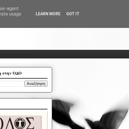
user-agent
erate usage
LEARN MORE
GOT IT
η στην ΟΔΟ