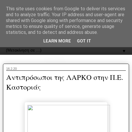
recJPp8XvMXop0y2Y7vHbTA_Phw
This site uses cookies from Google to deliver its services
and to analyze traffic. Your IP address and user-agent are
ΟΔΟΣ
shared with Google along with performance and security
metrics to ensure quality of service, generate usage
statistics, and to detect and address abuse.
Εφημερίδα της Καστοριάς | ODOS Newspaper of Castoria
LEARN MORE
GOT IT
▼
16.2.20
Αντιπρόσωποι της ΛΑΡΚΟ στην Π.Ε.
Καστοριάς