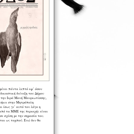
μένει πάντα λεπτό εφ’ όσον
 δικαστική διένεξη του Δήμου
 την Ιερά Μονή Μαυριωτίσσης,
νήκει στην Μητρόπολη
ι ίσως γι’ αυτό τον λόγο η
από τα ΜΜΕ της περιοχής είναι
σε σχέση με την σημασία του.
ται ως ταμπού. Ενώ δεν θα