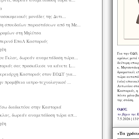
λα
νοσοκομειακές μονάδες της Δυτι...
η σπουδαίων παραστάσεων από τη Me...
δρομίων στη Μηλίτσα
σπερινό ΕπαΛ Καστοριάς
ηψη
Για την ΟΔΟ,
υ Γκλας, δωρεάν αναμετάδοση τώρα...
αμέσως μετά τ
δεύτερη επικ
οριάς σας προσκάλεσε να κάνετε L...
κ. Μητσοτάκη,
δραματικές ε
ερειάρχη Καστοριάς στον ΕΟΔΥ για...
τώρα αυταπόδ
(νέα) επανεκ
ν προμήθεια ιατρο-τεχνολογικού ...
Αντωνίου στο
Καστοριάς, η
πέντε μόνο β
της στάση.
έσω διαδικτύου στην Καστοριά
ΟΔΟΣ
το βήμα της 
κλας, δωρεάν αναμετάδοση τώρα απ...
7.5.2026 | 131
ηψη
«Τα χρόνι