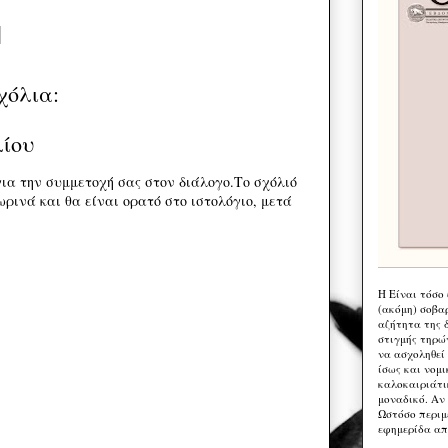
χόλια:
λίου
ια την συμμετοχή σας στον διάλογο.Το σχόλιό
ρινά και θα είναι ορατό στο ιστολόγιο, μετά
Η Eίναι τόσο
(ακόμη) σοβα
αζήτητα της 
στιγμής τηρώ
να ασχοληθεί
ίσως και νομι
καλοκαιριάτι
μοναδικό. Αν 
Ωστόσο περιμ
εφημερίδα απ