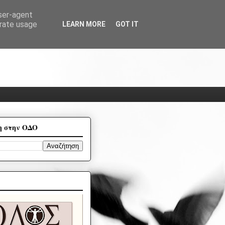
user-agent
erate usage
LEARN MORE
GOT IT
η στην ΟΔΟ