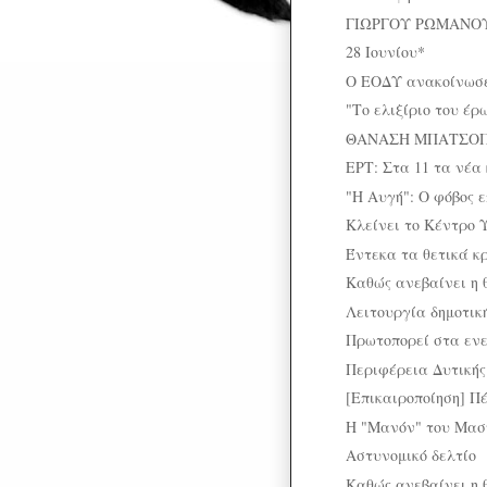
ΓΙΩΡΓΟΥ ΡΩΜΑΝΟΥ: 
28 Ιουνίου*
Ο ΕΟΔΥ ανακοίνωσε
"Το ελιξίριο του έρ
ΘΑΝΑΣΗ ΜΠΑΤΣΟΠ
ΕΡΤ: Στα 11 τα νέα
"Η Αυγή": Ο φόβος 
Κλείνει το Κέντρο 
Έντεκα τα θετικά 
Καθώς ανεβαίνει η 
Λειτουργία δημοτική
Πρωτοπορεί στα ενε
Περιφέρεια Δυτικής
[Επικαιροποίηση] Π
Η "Μανόν" του Μασν
Αστυνομικό δελτίο
Καθώς ανεβαίνει η 