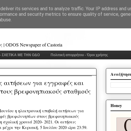
eliver its services and to analyze traffic. Your IP address and 
ormance and security metrics to ensure quality of service, gen
abuse.
 | ODOS Newspaper of Castoria
 - ΣΧΕΤΙΚΑ ΜΕ ΤΗΝ ΟΔΟ
Πολιτική απορρήτου - Όροι χρήσης
Αναζήτησ
 αιτήσεων για εγγραφές και
τους βρεφονηπιακούς σταθμούς
Honey
Ιουνίου η ηλεκτρονική υποβολή αιτήσεων για
φές βρεφώννηπίων στους βρεφονηπιακούς
 σχολική χρονιά 2020- 2021. Οι αιτήσεις
μέχρι την Κυριακή, 5 Ιουλίου 2020 ώρα 23:59.