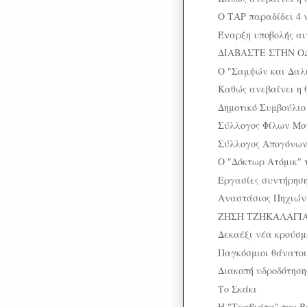
Ο ΤΑΡ παραδίδει 4 ν
Έναρξη υποβολής αι
ΔΙΑΒΑΣΤΕ ΣΤΗΝ Ο
O "Σαμψών και Δαλι
Καθώς ανεβαίνει η 
Δημοτικό Συμβούλιο
Σύλλογος Φίλων Μο
Σύλλογος Απογόνων
Ο "Δόκτωρ Ατόμικ" 
Εργασίες συντήρησ
Αναστάσιος Πηχιών 
ΖΗΣΗ ΤΖΗΚΑΛΑΓΙΑ: 
Δεκαέξι νέα κρούσ
Παγκόσμιοι θάνατοι 
Διακοπή υδροδότηση
Το Σκάκι
Η "Τραβιάτα" του Β