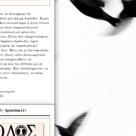
ά, το πολυήμερο της
ήταν μια ήσυχη περίοδος. Χωρίς
ούν συνωστισμοί ή άλλα τέτοια
ου όταν παρουσιάζονται
λειστικά και μόνο στις
ώνες. Είναι που εξαφανίστηκαν
α δημόσια πρόσωπα, αφού
γιορτή της (προσωπικής)
τους. Μιας και η «πεντηκοστή»
ους ίδιους ώστε δικαιωματικά,
 να απομονωθούν, να
ν σε όλα τα επίπεδα και σε
ιοίκησης. Και επιστρέφοντας να
υς τους υπόλοιπους, το πόσο
είναι.
Καστοριάς
24
ς προσδοκίες