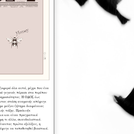
 ζοφερά όλα αυτά, μέχρι που ένα
ρό γεγονός πέρασε στα περίπου
δημοσιότητας. Η ΟΔΟΣ έως
ντας στάση αναμονής απέφυγε
 με μείζον ζήτημα διαφάνειας
κής τάξης. Προέκυψε
κα και είναι πραγματικά
μη τι άλλο, σκανδαλιστικό.
ένοντας πρώτα εξελίξεις, η
έφυγε να τοποθετηθεί βιαστικά.