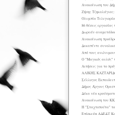
Ανακοίνωση του Δή
Ζήσης Τζηκαλάγιας:
Ολυμπία Τελιγιορίοδ
86 θέσεις εργασίας
Δωρεάν αναμετάδοσ
Ανακοίνωση προέδρο
Δεκαπέντε συνολικά
Από τους ανώνυμους
O "Μαγικός αυλός" 
Αιτήσεις για το πρ
ΑΛΙΚΗΣ ΚΑΖΤΑΡΙΔΟΥ:
Σύλλογος Εκπαιδευτ
Δήμος Άργους Ορεσ
Δέκα νέα κρούσματ
Ανακοίνωση του ΚΚ
Η "Σταχτοπούτα" τ
Επίσκεψη ΑΔΕΔΥ Κα