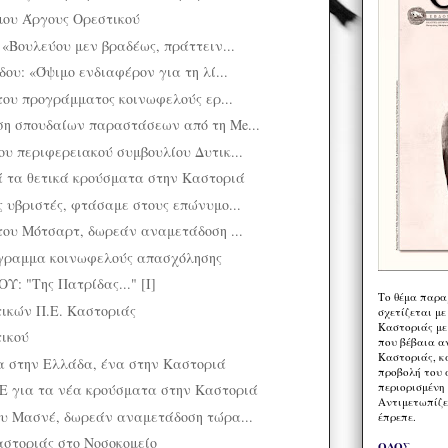
μου Άργους Ορεστικού
 «Βουλεύου μεν βραδέως, πράττειν...
ου: «Όψιμο ενδιαφέρον για τη λί...
 του προγράμματος κοινωφελούς ερ...
η σπουδαίων παραστάσεων από τη Me...
υ περιφερειακού συμβουλίου Δυτικ...
 τα θετικά κρούσματα στην Καστοριά
 υβριστές, φτάσαμε στους επώνυμο...
του Μότσαρτ, δωρεάν αναμετάδοση ...
όγραμμα κοινωφελούς απασχόλησης
 "Της Πατρίδας..." [I]
Το θέμα παρα
ικών Π.Ε. Καστοριάς
σχετίζεται με
Καστοριάς με
τικού
που βέβαια α
Καστοριάς, κα
α στην Ελλάδα, ένα στην Καστοριά
προβολή του 
περιορισμένη 
Ε για τα νέα κρούσματα στην Καστοριά
Αντιμετωπίζε
ου Μασνέ, δωρεάν αναμετάδοση τώρα...
έπρεπε.
στοριάς στο Νοσοκομείο
ΟΔΟΣ