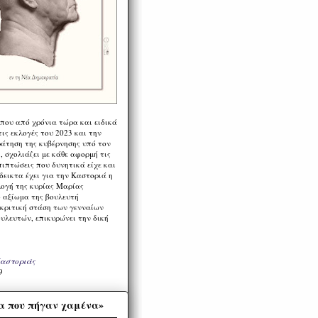
 που από χρόνια τώρα και ειδικά
ις εκλογές του 2023 και την
ράτηση της κυβέρνησης υπό τον
 σχολιάζει με κάθε αφορμή τις
πιπτώσεις που δυνητικά είχε και
εικτα έχει για την Καστοριά η
λογή της κυρίας Μαρίας
 αξίωμα της βουλευτή
 κριτική στάση των γενναίων
ουλευτών, επικυρώνει την δική
Καστοριάς
9
α που πήγαν χαμένα»