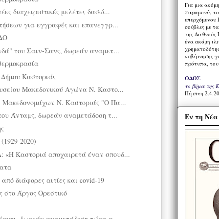
Για μια ακόμ
έες διαχειριστικές μελέτες δασώ...
παραμονές το
επερχόμενου 
τήσεων για εγγραφές και επανεγγρ...
σούβλες με τ
της Διεθνούς 
ΔΟ
ένα ακόμη ιλ
χρηματοδότησ
δά" του Σαιν-Σανς, δωρεάν αναμετ...
κυβέρνησης γι
θερμοκρασία
πρότυπα, του
 Δήμου Καστοριάς
ΟΔΟΣ
το βήμα της 
υσείου Μακεδονικού Αγώνα Ν. Καστο...
Πέμπτη 2.4.20
 Μακεδονομάχων Ν. Καστοριάς "Ο Πα...
του Άνταμς, δωρεάν αναμετάδοση τ...
Εν τη Νέ
ης
(1929-2020)
«Η Καστοριά αποχαιρετά έναν σπουδ...
ματα
από διάφορες αιτίες και covid-19
ς στο Άργος Ορεστικό
έρντι, δωρεάν αναμετάδοση τώρα α...