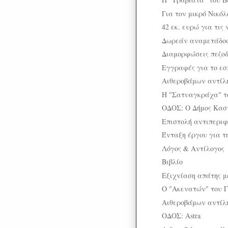
Για τον μικρό Νικό
42 εκ. ευρώ για τις 
Δωρεάν αναμετάδοσ
Διαμορφώσεις πεζο
Εγγραφές για το ε
Αιθεροβάμων αντίλ
Η "Σατυαγκράχα" το
ΟΔΟΣ: Ο Δήμος Καστ
Επιστολή αντιπεριφ
Ένταξη έργου για τη
Λόγος & Αντίλογος
Βιβλίο
Εξιχνίαση απάτης μ
Ο "Ακενατών" του Γ
Αιθεροβάμων αντίλ
ΟΔΟΣ: Astra