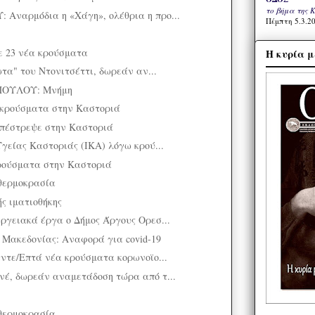
το βήμα της 
Αναρμόδια η «Χάγη», ολέθρια η προ...
Πέμπτη 5.3.20
 23 νέα κρούσματα
Η κυρία μ
ωτα" του Ντονιτσέττι, δωρεάν αν...
ΟΥΛΟΥ: Μνήμη
 κρούσματα στην Καστοριά
επέστρεψε στην Καστοριά
Υγείας Καστοριάς (ΙΚΑ) λόγω κρού...
κρούσματα στην Καστοριά
θερμοκρασία
ς ιματιοθήκης
ργειακά έργα ο Δήμος Άργους Ορεσ...
 Μακεδονίας: Αναφορά για covid-19
έντε/Επτά νέα κρούσματα κορωνοϊο...
έ, δωρεάν αναμετάδοση τώρα από τ...
θερμοκρασία