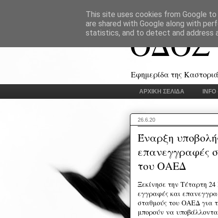
This site uses cookies from Google to d
are shared with Google along with perf
ΟΔΟΣ
statistics, and to detect and address 
Εφημερίδα της Καστοριάς
ΑΡΧΙΚΗ ΣΕΛΙΔΑ
INFO
26.6.20
Έναρξη υποβολής
επανεγγραφές σ
του ΟΑΕΔ
Ξεκίνησε την Τέταρτη 24 
εγγραφές και επανεγγρα
σταθμούς του ΟΑΕΔ για τη
μπορούν να υποβάλλονται 