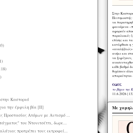
Στην Καστορι
Πεντηκοστής 
να παρατηρηθ
φαινόμενα –π
αφορούν αποκ
παραλιακές ζ
επίσης και τ
κατέφθασε η 
03)
«αναλήψεώς» 
)
ανήκε και στ
να ξεφύγουν,
1)
ανασυνταχθού
κάθε βαθμό δ
118)
θυμίσουν όλο
απαραίτητοι 
)
ΟΔΟΣ
το βήμα της 
11.6.2026 | 13
 στην Καστοριά
ια την έμφυλη βία [ΙΙ]
Με χαμηλέ
ας Προστασίας Ατόμων με Αυτισμό ...
τάγματος" του Ντονιτσέττι, δωρε...
αλάγιας προτρέπει τους εκτροφεί...