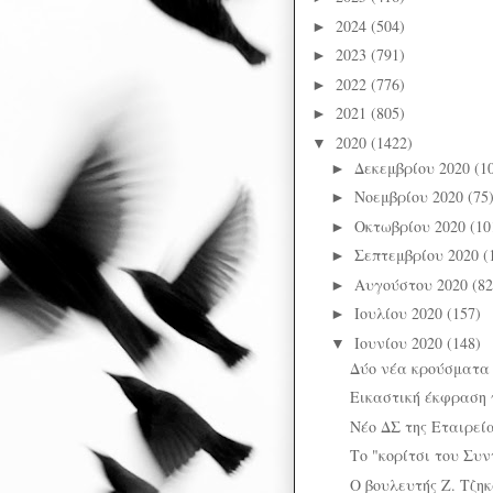
2024
(504)
►
2023
(791)
►
2022
(776)
►
2021
(805)
►
2020
(1422)
▼
Δεκεμβρίου 2020
(1
►
Νοεμβρίου 2020
(75
►
Οκτωβρίου 2020
(10
►
Σεπτεμβρίου 2020
(
►
Αυγούστου 2020
(82
►
Ιουλίου 2020
(157)
►
Ιουνίου 2020
(148)
▼
Δύο νέα κρούσματα
Εικαστική έκφραση γ
Νέο ΔΣ της Εταιρεί
Το "κορίτσι του Συν
Ο βουλευτής Ζ. Τζηκ