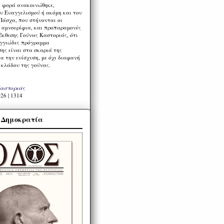
η φορά ανακοινώθηκε,
υ Ευαγγελισμού ή ακόμη και του
Πάσχα, που στήνονται οι
α αμνοερίφια, και προπαραμονές
Έκθεσης Γούνας Καστοριάς, ότι
ιγγιώδες πρόγραμμα
ης είναι στα σκαριά της
α την ενίσχυση, με όχι διαφανή
 κλάδου της γούνας.
Καστοριάς
26 | 1314
α Δημοκρατία