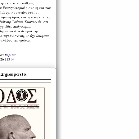
η φορά ανακοινώθηκε,
υ Ευαγγελισμού ή ακόμη και του
Πάσχα, που στήνονται οι
α αμνοερίφια, και προπαραμονές
Έκθεσης Γούνας Καστοριάς, ότι
ιγγιώδες πρόγραμμα
ης είναι στα σκαριά της
α την ενίσχυση, με όχι διαφανή
 κλάδου της γούνας.
Καστοριάς
26 | 1314
α Δημοκρατία