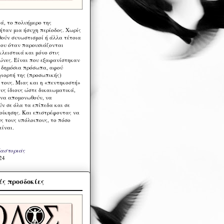
ά, το πολυήμερο της
ήταν μια ήσυχη περίοδος. Χωρίς
ούν συνωστισμοί ή άλλα τέτοια
ου όταν παρουσιάζονται
λειστικά και μόνο στις
ώνες. Είναι που εξαφανίστηκαν
α δημόσια πρόσωπα, αφού
γιορτή της (προσωπικής)
τους. Μιας και η «πεντηκοστή»
ους ίδιους ώστε δικαιωματικά,
 να απομονωθούν, να
ν σε όλα τα επίπεδα και σε
ιοίκησης. Και επιστρέφοντας να
υς τους υπόλοιπους, το πόσο
είναι.
Καστοριάς
24
ς προσδοκίες