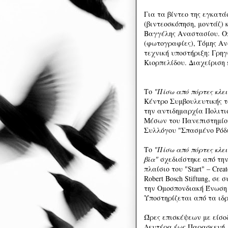
Για τα βίντεο της εγκατ
(βιντεοσκόπηση, μοντάζ)
Βαγγέλης Αναστασίου. Οπ
(φωτογραφίες), Τόμης Αν
τεχνική υποστήριξη: Γρη
Κιορπελίδου. Διαχείριση 
Το
"Πίσω από πόρτες κλε
Κέντρο Συμβουλευτικής τ
την αντιδημαρχία Πολιτι
Μέσων του Πανεπιστημίου
Συλλόγου "Σπασμένο Ρόδι"
Το
"Πίσω από πόρτες κλει
βία"
σχεδιάστηκε από την
πλαίσιο του "Start" – Cre
Robert Bosch Stiftung, σε σ
την Ομοσπονδιακή Ένωση
Υποστηρίζεται από τα ι
Ώρες επισκέψεων με είσο
Δευτέρα έως Παρασκευή, 1