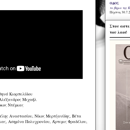
ΟΔΟΣ
το βήμα της 
Πέμπτη 30.7.2
Στον αστε
του λαού
θηνά Κιορπελίδου
λέξανδρος Μιχαήλ
κος Ντέμκας
λης Αναστασίου, Νίκος Μερτζανίδης, Βέτα
ας, Ασημίνα Πολυχρονίου, Άρτεμις Φραδέλου,