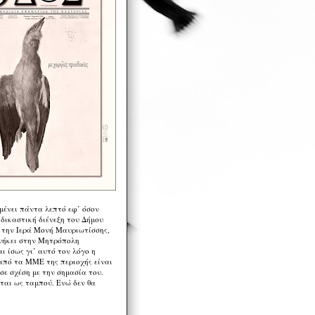
μένει πάντα λεπτό εφ’ όσον
 δικαστική διένεξη του Δήμου
 την Ιερά Μονή Μαυριωτίσσης,
νήκει στην Μητρόπολη
ι ίσως γι’ αυτό τον λόγο η
από τα ΜΜΕ της περιοχής είναι
σε σχέση με την σημασία του.
ται ως ταμπού. Ενώ δεν θα