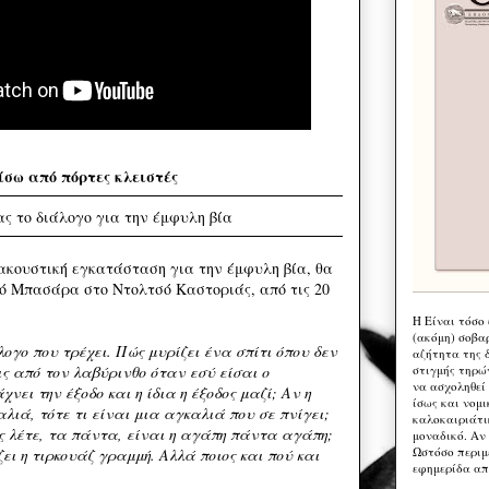
ίσω από πόρτες κλειστές
ς το διάλογο για την έμφυλη βία
οακουστική εγκατάσταση για την έμφυλη βία, θα
ό Μπασάρα στο Ντολτσό Καστοριάς, από τις 20
Η Eίναι τόσο
(ακόμη) σοβα
ογο που τρέχει. Πώς μυρίζει ένα σπίτι όπου δεν
αζήτητα της 
ς από τον λαβύρινθο όταν εσύ είσαι ο
στιγμής τηρώ
να ασχοληθεί
νει την έξοδο και η ίδια η έξοδος μαζί; Αν η
ίσως και νομι
ιά, τότε τι είναι μια αγκαλιά που σε πνίγει;
καλοκαιριάτι
ως λέτε, τα πάντα, είναι η αγάπη πάντα αγάπη;
μοναδικό. Αν 
Ωστόσο περιμ
ζει η τιρκουάζ γραμμή. Αλλά ποιος και πού και
εφημερίδα απ