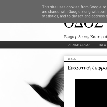
This site uses cookies from Google to d
are shared with Google along with perf
ΟΔΟΣ
statistics, and to detect and address 
Εφημερίδα της Καστοριάς
ΑΡΧΙΚΗ ΣΕΛΙΔΑ
INFO
16.6.20
Εικαστική έκφρα