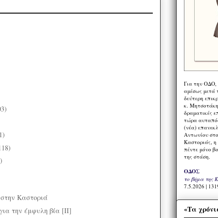
Για την ΟΔΟ,
αμέσως μετά τ
δεύτερη επικ
κ. Μητσοτάκη,
03)
δραματικές ε
τώρα αυταπόδ
)
(νέα) επανεκ
1)
Αντωνίου στο
Καστοριάς, η
118)
πέντε μόνο β
της στάση.
)
ΟΔΟΣ
το βήμα της 
7.5.2026 | 131
 στην Καστοριά
«Τα χρόνι
ια την έμφυλη βία [ΙΙ]