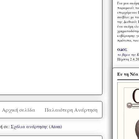
Για μια ακόμ
παραμονές το
επερχόμενου 
σούβλες με τ
της Διεθνούς 
ένα ακόμη ιλ
χρηματοδότησ
κυβέρνησης γι
πρότυπα, του
ΟΔΟΣ
το βήμα της 
Πέμπτη 2.4.20
Εν τη Νέ
Αρχική σελίδα
Παλαιότερη Ανάρτηση
ή σε:
Σχόλια ανάρτησης (Atom)