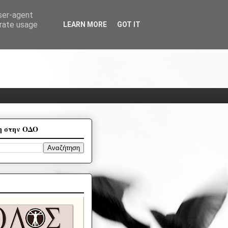
user-agent
erate usage
LEARN MORE
GOT IT
η στην ΟΔΟ