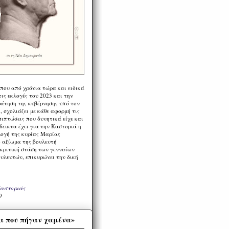
 που από χρόνια τώρα και ειδικά
ις εκλογές του 2023 και την
ράτηση της κυβέρνησης υπό τον
 σχολιάζει με κάθε αφορμή τις
πιπτώσεις που δυνητικά είχε και
εικτα έχει για την Καστοριά η
λογή της κυρίας Μαρίας
 αξίωμα της βουλευτή
 κριτική στάση των γενναίων
ουλευτών, επικυρώνει την δική
Καστοριάς
9
α που πήγαν χαμένα»