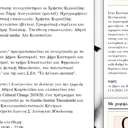
άστασης συνεργάστηκαν οι Χρήστος Κυριαζίδης
Στην Καστορι
 και Τόμης Αναγνώστου (μοντάζ). Ηχογραφήσεις:
Πεντηκοστής 
τική επικοινωνία: Χρήστος Κυριαζίδης
να παρατηρηθ
αγνώστου (βίντεο). Γραφιστική επιμέλεια και
φαινόμενα –π
γόρης Τσολάκης. Υπεύθυνη επικοινωνίας: Αθηνά
αφορούν αποκ
παραλιακές ζ
social media: Λία Κεσοπούλου
επίσης και τ
κατέφθασε η 
«αναλήψεώς» 
ιστές"
πραγματοποιείται σε συνεργασία με το
ανήκε και στ
να ξεφύγουν,
ου Δήμου Καστοριάς, τον Δήμο Καστοριάς και
ανασυνταχθού
σμού, το τμήμα Επικοινωνίας και Ψηφιακών
κάθε βαθμό δ
 Δυτικής Μακεδονίας, του πολιτιστικού
θυμίσουν όλο
 και της κοιν.Σ.Επ. "Το Αέναον-neverest".
απαραίτητοι 
ΟΔΟΣ
στές | Ανοίγοντας το διάλογο για την έμφυλη
το βήμα της 
 Αθηνά Κιορπελίδου και υλοποιείται στο
11.6.2026 | 13
ate Cultural Change 2019/20, ένα πρόγραμμα του
υνεργασία με το Goethe-Institut Thessaloniki και
Με χαμηλέ
 Κοινωνικοπολιτιστικών Κέντρων.
δρύματα
Ιωάννη Σ. Λάτση
και
Μποδοσάκη.
δο ελεύθερη:
9:00 – 22:00