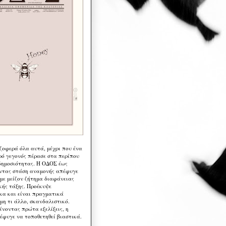
 ζοφερά όλα αυτά, μέχρι που ένα
ρό γεγονός πέρασε στα περίπου
δημοσιότητας. Η ΟΔΟΣ έως
ντας στάση αναμονής απέφυγε
 με μείζον ζήτημα διαφάνειας
κής τάξης. Προέκυψε
κα και είναι πραγματικά
μη τι άλλο, σκανδαλιστικό.
ένοντας πρώτα εξελίξεις, η
έφυγε να τοποθετηθεί βιαστικά.