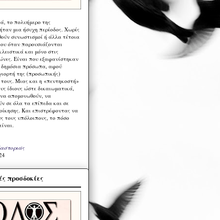
ά, το πολυήμερο της
ήταν μια ήσυχη περίοδος. Χωρίς
ούν συνωστισμοί ή άλλα τέτοια
ου όταν παρουσιάζονται
λειστικά και μόνο στις
ώνες. Είναι που εξαφανίστηκαν
α δημόσια πρόσωπα, αφού
γιορτή της (προσωπικής)
τους. Μιας και η «πεντηκοστή»
ους ίδιους ώστε δικαιωματικά,
 να απομονωθούν, να
ν σε όλα τα επίπεδα και σε
ιοίκησης. Και επιστρέφοντας να
υς τους υπόλοιπους, το πόσο
είναι.
Καστοριάς
24
ς προσδοκίες