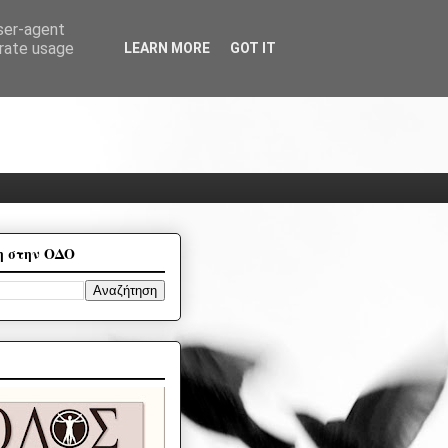
user-agent
erate usage
LEARN MORE
GOT IT
η στην ΟΔΟ