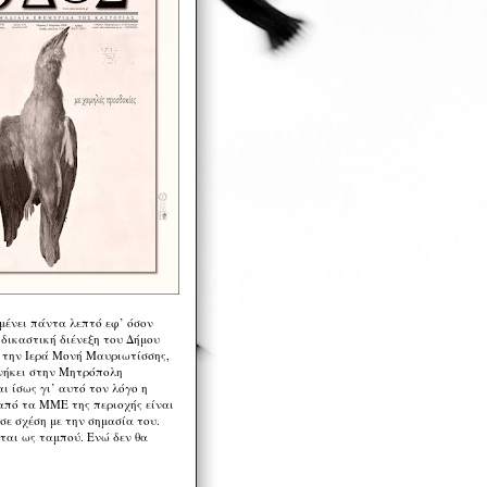
μένει πάντα λεπτό εφ’ όσον
 δικαστική διένεξη του Δήμου
 την Ιερά Μονή Μαυριωτίσσης,
νήκει στην Μητρόπολη
ι ίσως γι’ αυτό τον λόγο η
από τα ΜΜΕ της περιοχής είναι
σε σχέση με την σημασία του.
ται ως ταμπού. Ενώ δεν θα