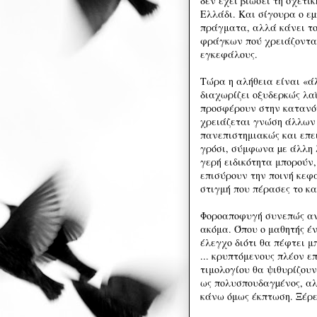
δεν έχει βιώσει τη σχετι
Ελλάδι. Και σίγουρα ο ε
πράγματα, αλλά κάνει το
φράγκων πού χρειάζονται
εγκεφάλους.
Τώρα η αλήθεια είναι «ά
διαχωρίζει οξυδερκώς λαϊ
προσφέρουν στην κατανόησ
χρειάζεται γνώση άλλων
πανεπιστημιακώς και επει
γρόσι, σύμφωνα µε άλλη 
γερή ειδικότητα μπορούν,
επισύρουν την ποινή κεφ
στιγμή που πέρασες το κ
Φοροαποφυγή συνεπώς ανα
ακόμα. Όπου ο μαθητής έ
έλεγχο διότι θα πέφτει 
... κρυπτόμενους πλέον ε
τιμολογίου θα ψιθυρίζουν
ως πολυσπουδαγµένος, αλ
κάνω όμως έκπτωση. Ξέρει