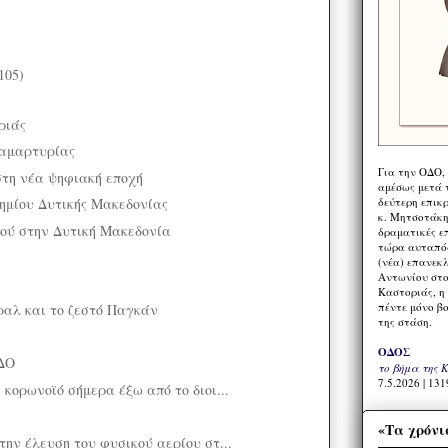
105)
ριάς
ιαμαρτυρίας
Για την ΟΔΟ,
στη νέα ψηφιακή εποχή
αμέσως μετά τ
δεύτερη επικ
ημίου Δυτικής Μακεδονίας
κ. Μητσοτάκη,
ού στην Δυτική Μακεδονία
δραματικές ε
τώρα αυταπόδ
(νέα) επανεκ
Αντωνίου στο
Καστοριάς, η
πέντε μόνο β
ραλ και το ζεστό Παγκάν
της στάση.
ΟΔΟΣ
ΔΟ
το βήμα της 
7.5.2026 | 131
κορωνοϊό σήμερα έξω από το διοι...
«Τα χρόνι
ην έλευση του φυσικού αερίου στ...