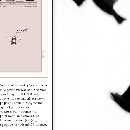
 ζοφερά όλα αυτά, μέχρι που ένα
ρό γεγονός πέρασε στα περίπου
δημοσιότητας. Η ΟΔΟΣ έως
ντας στάση αναμονής απέφυγε
 με μείζον ζήτημα διαφάνειας
κής τάξης. Προέκυψε
κα και είναι πραγματικά
μη τι άλλο, σκανδαλιστικό.
ένοντας πρώτα εξελίξεις, η
έφυγε να τοποθετηθεί βιαστικά.