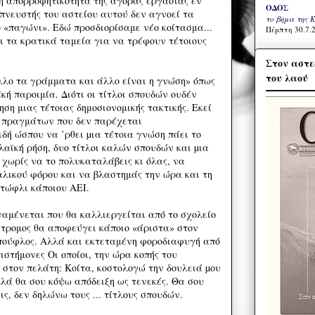
κή απορροφητικότητα της αγοράς εργασίας εν
ΟΔΟΣ
µπνευστής του αστείου αυτού δεν αγνοεί τα
το βήμα της 
 «παγώνι». Εδώ προσδιορίσαμε νέο κοίτασμα...
Πέμπτη 30.7.2
 τα κρατικά ταμεία για να τρέφουν τέτοιους
Στον αστε
του λαού
λλο τα γράμματα και άλλο είναι η γνώση» όπως
κή παροιμία. Διότι οι τίτλοι σπουδών ουδέν
η μιας τέτοιας δημοσιονομικής τακτικής. Εκεί
 πραγμάτων που δεν παρέχεται
δή ώσπου να ’ρθει µια τέτοια γνώση πάει το
λαϊκή ρήση, δυο τίτλοι καλών σπουδών και µια
 χωρίς να το πολυκαταλάβεις κι όλας, να
αλικού φόρου και να βλαστημάς την ώρα και τη
ατώφλι κάποιου ΑΕΙ.
μένεται που θα καλλιεργείται από το σχολείο
ντρομος θα αποφεύγει κάποιο «άριστα» στον
μπούφλος. Αλλά και εκτεταμένη φοροδιαφυγή από
πιστήμονες Οι οποίοι, την ώρα κοπής του
 στον πελάτη: Κοίτα, κοστολογώ την δουλειά µου
λά θα σου κόψω απόδειξη ως τενεκές. Θα σου
ς, δεν δηλώνω τους ... τίτλους σπουδών.