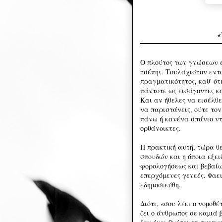
«
Ο πλούτος των γνώσεων ε
τσέπης. Τουλάχιστον εντ
πραγματικότητος, καθ' ότ
πάντοτε ως εισάγοντες κ
Και αν ήθελες να εισέλθε
να παριστάνεις, ούτε το
πάνω ή κανένα σπάνιο ντο
ορθάνοικτες.
Η πρακτική αυτή, τώρα θε
σπουδών και η όποια εξει
φορολογήσεως και βεβαίω
επερχόμενες γενεές. Φαε
εδημοσιεύθη.
Διότι, «σου λέει ο νοµοθέ
ζει ο άνθρωπος σε καµιά