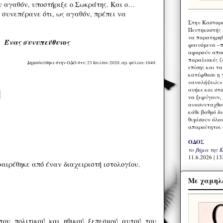
ν αγαθόν, υποστήριξε ο Σωκράτης. Και ο…
 συνεπέρανε ότι, ως αγαθόν, πρέπει να
Στην Καστορι
Πεντηκοστής 
να παρατηρηθ
Ένας συνυπεύθυνος
φαινόμενα –π
αφορούν αποκ
παραλιακές ζ
Δημοσιεύθηκε στην ΟΔΟ στις 23 Ιουλίου 2020, αρ. φύλλου 1040.
επίσης και τ
κατέφθασε η 
«αναλήψεώς» 
ανήκε και στ
να ξεφύγουν,
ανασυνταχθού
κάθε βαθμό δ
θυμίσουν όλο
απαραίτητοι 
ΟΔΟΣ
το βήμα της 
11.6.2026 | 13
αιρέθηκε από έναν διαχειριστή ιστολογίου.
Με χαμηλέ
του πολιτικού και ηθικού ξεπεσμού αυτού του