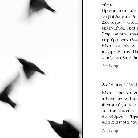
τόπου.
Πραγματικά τέτο
να βρίσκονται σε 
Δυστυχώς άτομ
εκλεγμένοι... και
Στην ουσία τακτ
καριέρα στον ιδιω
Είναι οι πλέον 
αρχηγούς τον Πα
..μαζί με όλο το δ
Απάντηση
Ανώνυμος
25/2/21
Είναι ώρα να δι
πάντα στην Καστ
δυναμικό (το λίγο
το αποδεικνύει
συνδέσμου. Ψή
σφαιριστήρια του
Απάντηση