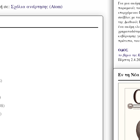
Για μια ακόμ
ή σε:
Σχόλια ανάρτησης (Atom)
παραμονές το
επερχόμενου 
σούβλες με τ
της Διεθνούς 
ένα ακόμη ιλ
χρηματοδότησ
κυβέρνησης γι
πρότυπα, του
ΟΔΟΣ
το βήμα της 
Πέμπτη 2.4.20
Εν τη Νέ
8)
)
)
38)
)