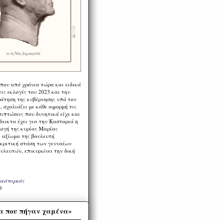
 που από χρόνια τώρα και ειδικά
ις εκλογές του 2023 και την
ράτηση της κυβέρνησης υπό τον
 σχολιάζει με κάθε αφορμή τις
πιπτώσεις που δυνητικά είχε και
εικτα έχει για την Καστοριά η
λογή της κυρίας Μαρίας
 αξίωμα της βουλευτή
 κριτική στάση των γενναίων
ουλευτών, επικυρώνει την δική
Καστοριάς
9
α που πήγαν χαμένα»