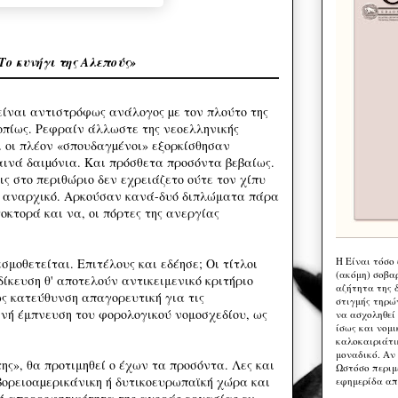
Το κυνήγι της Αλεπούς»
ίναι αντιστρόφως ανάλογος µε τον πλούτο της
οπίως. Ρεφραίν άλλωστε της νεοελληνικής
ι οι πλέον «σπουδαγµένοι» εξορκίσθησαν
αινά δαιµόνια. Και πρόσθετα προσόντα βεβαίως.
ις στο περιθώριο δεν εχρειάζετο ούτε τον χίπυ
ν αναρχικό. Αρκούσαν κανά-δυό διπλώματα πάρα
κτορά και να, οι πόρτες της ανεργίας
Η Eίναι τόσο
σμοθετείται. Επιτέλους και εδέησε; Οι τίτλοι
(ακόμη) σοβα
δίκευση θ' αποτελούν αντικειμενικό κριτήριο
αζήτητα της 
ς κατεύθυνση απαγορευτική για τις
στιγμής τηρώ
ινή έμπνευση του φορολογικού νομοσχεδίου, ως
να ασχοληθεί
ίσως και νομι
καλοκαιριάτι
μοναδικό. Αν 
της», θα προτιμηθεί ο έχων τα προσόντα. Λες και
Ωστόσο περιμ
 βορειοαµερικάνικη ή δυτικοευρωπαϊκή χώρα και
εφημερίδα απ