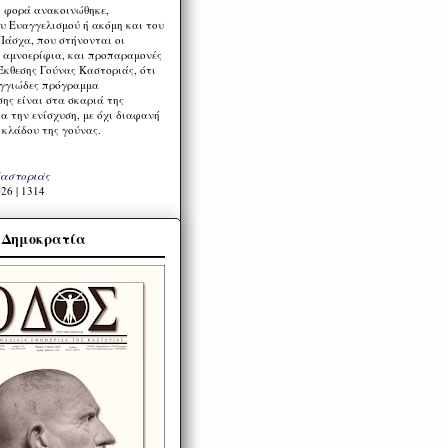
η φορά ανακοινώθηκε,
υ Ευαγγελισμού ή ακόμη και του
Πάσχα, που στήνονται οι
α αμνοερίφια, και προπαραμονές
Έκθεσης Γούνας Καστοριάς, ότι
ιγγιώδες πρόγραμμα
ης είναι στα σκαριά της
α την ενίσχυση, με όχι διαφανή
 κλάδου της γούνας.
Καστοριάς
26 | 1314
α Δημοκρατία