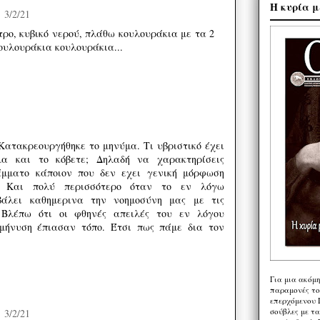
Η κυρία μ
3/2/21
τρο, κυβικό νερού, πλάθω κουλουράκια με τα 2
ουλουράκια κουλουράκια...
 Κατακρεουργήθηκε το μηνύμα. Τι υβριστικό έχει
μα και το κόβετε; Δηλαδή να χαρακτηρίσεις
μματο κάποιον που δεν εχει γενική μόρφωση
ό; Και πολύ περισσότερο όταν το εν λόγω
βάλει καθημερινα την νοημοσύνη μας με τις
; Βλέπω ότι οι φθηνές απειλές του εν λόγου
 μήνυση έπιασαν τόπο. Έτσι πως πάμε δια τον
Για μια ακόμ
παραμονές το
επερχόμενου 
σούβλες με τ
3/2/21