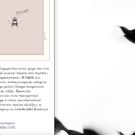
 ζοφερά όλα αυτά, μέχρι που ένα
ρό γεγονός πέρασε στα περίπου
δημοσιότητας. Η ΟΔΟΣ έως
ντας στάση αναμονής απέφυγε
 με μείζον ζήτημα διαφάνειας
κής τάξης. Προέκυψε
κα και είναι πραγματικά
μη τι άλλο, σκανδαλιστικό.
ένοντας πρώτα εξελίξεις, η
έφυγε να τοποθετηθεί βιαστικά.
Καστοριάς
026 | 1331