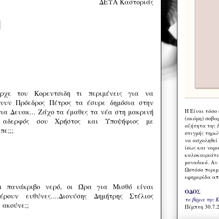
ΔΕΥΑ Καστοριάς
αρχε του Κορεντσιδη τι περιμένεις για να
Ο νυν Πρόεδρος Πέτρος τα έσυρε δημόσια στην
Η Eίναι τόσο
για Δευακ... Ζάχο τα έμαθες τα νέα στη μακρινή
(ακόμη) σοβα
Ο αδερφός σου Χρήστος και Υποψήφιος με
αζήτητα της 
πε;;;
στιγμής τηρώ
να ασχοληθεί
ίσως και νομι
καλοκαιριάτι
μοναδικό. Αν 
Ωστόσο περιμ
εφημερίδα απ
ι πανάκριβο νερό, οι Ώρα για Μισθό είναι
ΟΔΟΣ
ρουν ευθύνες....Διονύσης Δημήτρης Στέλιος
το βήμα της 
 ακούνε;;
Πέμπτη 30.7.2