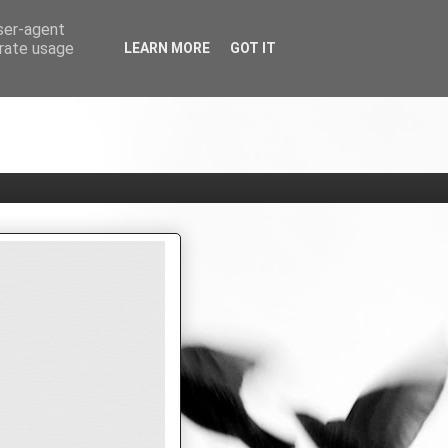
user-agent
erate usage
LEARN MORE
GOT IT