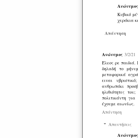
Ανώνυμος
Κυβικό μέ
χεράκια κ
Απάντηση
Ανώνυμος
3/2/21
Έλεος ρε παιδιά.
δηλαδή το μήνυ
μεταφορικά αγρά
ειναι υβριστικ
ανθρωπάκι προσ
ηλιθιότητες του
πολιτικάντη για
έχουμε αιωνίως.
Απάντηση
Απαντήσεις
Ανώνυμος