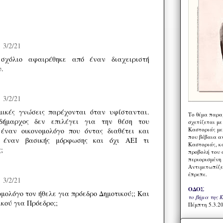
3/2/21
σχόλιο αφαιρέθηκε από έναν διαχειριστή
υ.
3/2/21
μικές γνώσεις παρέχονται όταν υφίστανται.
Το θέμα παρα
ήμαρχος δεν επιλέγει για την θέση του
σχετίζεται με
Καστοριάς με
 έναν οικονομολόγο που όντας διαθέτει και
που βέβαια α
ί έναν βασικής μόρφωσης και όχι ΑΕΙ τι
Καστοριάς, κα
;
προβολή του 
περιορισμένη 
Αντιμετωπίζε
έπρεπε.
3/2/21
ΟΔΟΣ
ομολόγο τον ήθελε για πρόεδρο Δημοτικού;; Και
το βήμα της 
ικού για Πρόεδρο;;
Πέμπτη 5.3.20