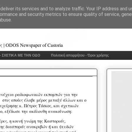
eliver its services and to analyze traffic. Your IP address and 
ormance and security metrics to ensure quality of service, gen
abuse.
 | ODOS Newspaper of Castoria
 - ΣΧΕΤΙΚΑ ΜΕ ΤΗΝ ΟΔΟ
Πολιτική απορρήτου - Όροι χρήσης
υνέχεια ραδιοφωνικών εκπομπών για την
, στις οποίες έλαβε μέρος μεταξύ άλλων και ο
πιχείρησης κ. Πέτρος Τόσκος, και σχετικών
ο, εξέδωσε την ακόλουθη ανακοίνωση:
έρες, η κοινή γνώμη της Καστοριάς,
της διασποράς ανακριβών ή και ψευδών