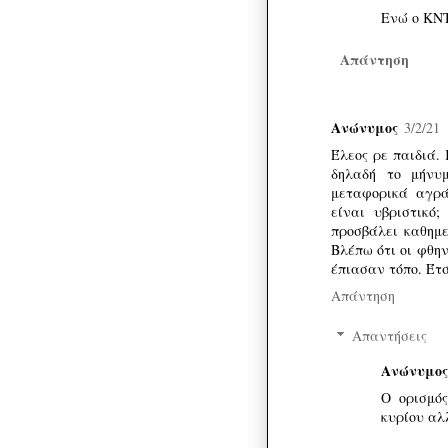
Ενώ ο ΚΝΤ
Απάντηση
Ανώνυμος
3/2/21
Έλεος ρε παιδιά.
δηλαδή το μήνυ
μεταφορικά αγρά
είναι υβριστικό;
προσβάλει καθημε
Βλέπω ότι οι φθην
έπιασαν τόπο. Έτσ
Απάντηση
Απαντήσεις
Ανώνυμος
O ορισμός
κυρίου αλλ