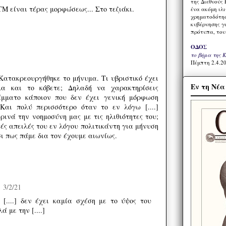
της Διεθνούς 
Μ είναι τέρας μορφώσεως... Στο τεζιάκι.
ένα ακόμη ιλ
χρηματοδότησ
κυβέρνησης γι
πρότυπα, του
ΟΔΟΣ
το βήμα της 
Πέμπτη 2.4.20
 Κατακρεουργήθηκε το μήνυμα. Τι υβριστικό έχει
Εν τη Νέ
μα και το κόβετε; Δηλαδή να χαρακτηρίσεις
μματο κάποιον που δεν έχει γενική μόρφωση
 Και πολύ περισσότερο όταν το εν λόγω [....]
ρινά την νοημοσύνη μας με τις ηλιθιότητες του;
ές απειλές του εν λόγου πολιτικάντη για μήνυση
ι πως πάμε δια τον έχουμε αιωνίως.
3/2/21
 [....] δεν έχει καμία σχέση με το ύψος του
ά με την [....]