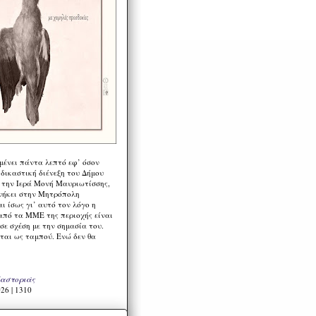
μένει πάντα λεπτό εφ’ όσον
 δικαστική διένεξη του Δήμου
 την Ιερά Μονή Μαυριωτίσσης,
νήκει στην Μητρόπολη
ι ίσως γι’ αυτό τον λόγο η
από τα ΜΜΕ της περιοχής είναι
σε σχέση με την σημασία του.
ται ως ταμπού. Ενώ δεν θα
Καστοριάς
26 | 1310