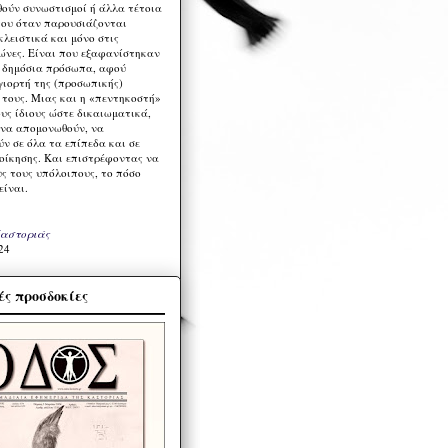
ούν συνωστισμοί ή άλλα τέτοια
ου όταν παρουσιάζονται
λειστικά και μόνο στις
ώνες. Είναι που εξαφανίστηκαν
α δημόσια πρόσωπα, αφού
γιορτή της (προσωπικής)
τους. Μιας και η «πεντηκοστή»
ους ίδιους ώστε δικαιωματικά,
 να απομονωθούν, να
ν σε όλα τα επίπεδα και σε
ιοίκησης. Και επιστρέφοντας να
υς τους υπόλοιπους, το πόσο
είναι.
Καστοριάς
24
ς προσδοκίες