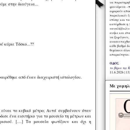
να παρατηρηθ
ύμε στην διαύγεια...
φαινόμενα –π
αφορούν αποκ
παραλιακές ζ
επίσης και τ
κατέφθασε η 
«αναλήψεώς» 
ανήκε και στ
να ξεφύγουν,
ανασυνταχθού
ύ κύριε Τόσκο...??
κάθε βαθμό δ
θυμίσουν όλο
απαραίτητοι 
ΟΔΟΣ
το βήμα της 
11.6.2026 | 13
αιρέθηκε από έναν διαχειριστή ιστολογίου.
Με χαμηλέ
τι είναι το κυβικό μέτρο; Αυτά συμβαίνουν όταν
έρδισε ένα εισιτήριο για το μουσείο τη μέτρων και
ισιού. [....] Τα μουσεία φωτίζουν και όχι η