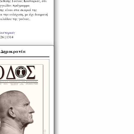
Έκθεσης Γούνας Καστοριάς, ότι
ιγγιώδες πρόγραμμα
ης είναι στα σκαριά της
α την ενίσχυση, με όχι διαφανή
 κλάδου της γούνας.
Καστοριάς
26 | 1314
α Δημοκρατία