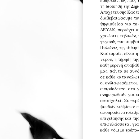
ειδήσεων, ως προς 
τη διοίκηση της Δη
Αποχέτευσης Καστ
διαβεβαιώσουμε του
ψηφισθείσα για το 
ΔΕΥΑΚ, περιέχει απ
χρεώσεις κυβικών, 
γεγονός που συμβαί
Πυλώνες της άσκησ
Καστοριάς, είναι η
νερού, η τήρηση τη
καθημερινή αναβάθ
μας, πάντα σε συνδ
σε κάθε καταναλωτ
οι ενδιαφερόμενοι, 
ευπρόσδεκτοι στα γ
ενημερωθούν για κά
απασχολεί. Σε περ
ψευδών ειδήσεων π
αποπροσανατολισμό
επιχείρησης και τη
επιφυλάσσεται για
κάθε νόμιμο τρόπο»