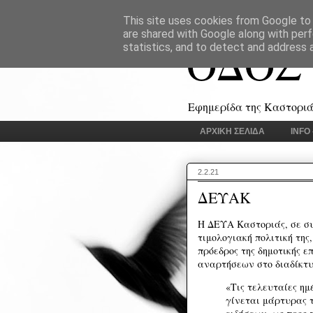
This site uses cookies from Google to d
are shared with Google along with perf
ΟΔΟΣ
statistics, and to detect and address 
Εφημερίδα της Καστοριάς
ΑΡΧΙΚΗ ΣΕΛΙΔΑ
INFO
2.2.21
ΔΕΥΑΚ
Η ΔΕΥΑ Καστοριάς, σε σ
τιμολογιακή πολιτική της
πρόεδρος της δημοτικής ε
αναρτήσεων στο διαδίκτυ
«Τις τελευταίες ημ
γίνεται μάρτυρας 