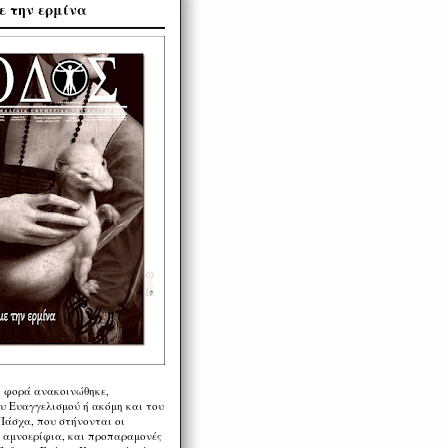
ε την ερμίνα
η φορά ανακοινώθηκε,
υ Ευαγγελισμού ή ακόμη και του
Πάσχα, που στήνονται οι
α αμνοερίφια, και προπαραμονές