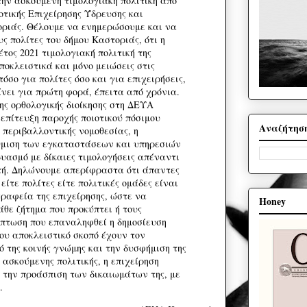
την ασκούμενη τιμολογιακή πολιτική από
μοτικής Επιχείρησης Ύδρευσης και
οριάς.
Θέλουμε να ενημερώσουμε και να
ς πολίτες του δήμου Καστοριάς, ότι η
έτος 2021 τιμολογιακή πολιτική της
οκλειστικά και μόνο μειώσεις στις
τόσο για πολίτες όσο και για επιχειρήσεις,
νει για πρώτη φορά, έπειτα από χρόνια.
ης ορθολογικής διοίκησης στη ΔΕΥΑ
 επίτευξη παροχής ποιοτικού πόσιμου
Αναζήτησ
ς περιβαλλοντικής νομοθεσίας, η
μιση των εγκαταστάσεων και υπηρεσιών
υασμό με δίκαιες τιμολογήσεις απέναντι
ή. Δηλώνουμε απερίφραστα ότι άπαντες
είτε πολίτες είτε πολιτικές ομάδες είναι
ραφεία της επιχείρησης, ώστε να
Honey
θε ζήτημα που προκύπτει ή τους
ίπτωση που επαναληφθεί η δημοσίευση
ου αποκλειστικό σκοπό έχουν τον
 της κοινής γνώμης και την δυσφήμιση της
ς ασκούμενης πολιτικής, η επιχείρηση
 την προάσπιση των δικαιωμάτων της, με
.