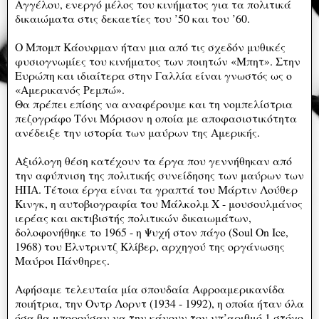
Αγγέλου, ενεργό μέλος του κινήματος για τα πολιτικά
δικαιώματα στις δεκαετίες του ’50 και του ’60.
Ο Μπομπ Κάουφμαν ήταν μια από τις σχεδόν μυθικές
φυσιογνωμίες του κινήματος των ποιητών «Μπητ». Στην
Ευρώπη και ιδιαίτερα στην Γαλλία είναι γνωστός ως ο
«Αμερικανός Ρεμπώ».
Θα πρέπει επίσης να αναφέρουμε και τη νομπελίστρια
πεζογράφο Τόνι Μόρισον η οποία με αποφασιστικότητα
ανέδειξε την ιστορία των μαύρων της Αμερικής.
Αξιόλογη θέση κατέχουν τα έργα που γεννήθηκαν από
την αφύπνιση της πολιτικής συνείδησης των μαύρων των
ΗΠΑ. Τέτοια έργα είναι τα γραπτά του Μάρτιν Λούθερ
Κινγκ, η αυτοβιογραφία του Μάλκολμ Χ - μουσουλμάνος
ιερέας και ακτιβιστής πολιτικών δικαιωμάτων,
δολοφονήθηκε το 1965 - η Ψυχή στον πάγο (Soul On Ice,
1968) του Έλντριντζ Κλίβερ, αρχηγού της οργάνωσης
Μαύροι Πάνθηρες.
Αφήσαμε τελευταία μία σπουδαία Αφροαμερικανίδα
ποιήτρια, την Οντρ Λορντ (1934 - 1992), η οποία ήταν όλα
όσα θα μπορούσαν να την κάνουν τον υπ’αριθμό 1 στόχο