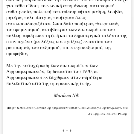
για κάθε είδους κοινωνική απομόνωση, αστυνομική
αυθαιρεσία, πολιτική καταπίεση: «ήταν μαύρη, λεσβία,
μητέρα, πολεμίστρια, ποιήτρια» όπως
αυτοπροσδιοριζόταν. Σπουδαία ποιήτρια, θεωρητικός
του φεμινισμού, ακτιβίστρια των δικαιωμάτων του
πολίτη, αφιέρωσε τη ζωή και το δημιουργικό ταλέντο της
στον αγώνα (με λέξεις και πράξεις) εναντίον του
ρατσισμού, του σεξισμού, του ετεροσεξισμού, της
ομοφοβίας.
Με την κατοχύρωση των δικαιωμάτων των
Αφροαμερικανών, τη δεκαετία του 1970, οι
Αφροαμερικανοί εντάχθηκαν στον ευρύτερο
πολιτιστικό ιστό της αμερικανικής ζωής.
Marilena Nik
(Πηγές: Ν.Μπαλάσκας «Σύνοψη της αμερικανικής ποίησης», Βικιπαίδεια, για την Οντρ Λορντ από
την Εφημ. Συντακτών Ν.Ράλλη)
* * *