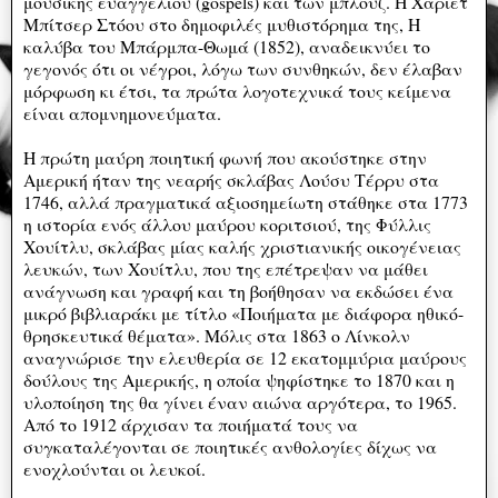
μουσικής ευαγγελίου (gospels) και των μπλουζ. Η Χάριετ
Μπίτσερ Στόου στο δημοφιλές μυθιστόρημα της, Η
καλύβα του Μπάρμπα-Θωμά (1852), αναδεικνύει το
γεγονός ότι οι νέγροι, λόγω των συνθηκών, δεν έλαβαν
μόρφωση κι έτσι, τα πρώτα λογοτεχνικά τους κείμενα
είναι απομνημονεύματα.
Η πρώτη μαύρη ποιητική φωνή που ακούστηκε στην
Αμερική ήταν της νεαρής σκλάβας Λούσυ Τέρρυ στα
1746, αλλά πραγματικά αξιοσημείωτη στάθηκε στα 1773
η ιστορία ενός άλλου μαύρου κοριτσιού, της Φύλλις
Χουίτλυ, σκλάβας μίας καλής χριστιανικής οικογένειας
λευκών, των Χουίτλυ, που της επέτρεψαν να μάθει
ανάγνωση και γραφή και τη βοήθησαν να εκδώσει ένα
μικρό βιβλιαράκι με τίτλο «Ποιήματα με διάφορα ηθικό-
θρησκευτικά θέματα». Mόλις στα 1863 ο Λίνκολν
αναγνώρισε την ελευθερία σε 12 εκατομμύρια μαύρους
δούλους της Αμερικής, η οποία ψηφίστηκε το 1870 και η
υλοποίηση της θα γίνει έναν αιώνα αργότερα, το 1965.
Από το 1912 άρχισαν τα ποιήματά τους να
συγκαταλέγονται σε ποιητικές ανθολογίες δίχως να
ενοχλούνται οι λευκοί.