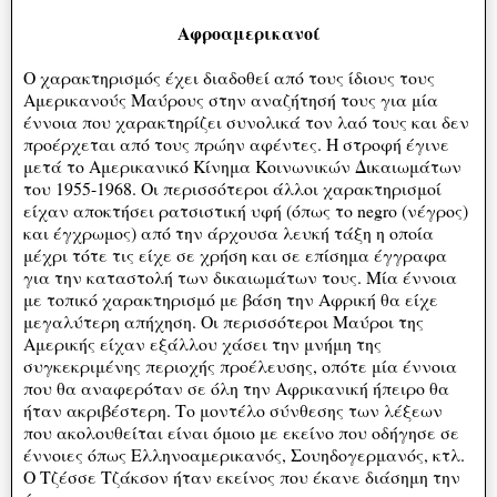
Αφροαμερικανοί
Ο χαρακτηρισμός έχει διαδοθεί από τους ίδιους τους
Αμερικανούς Μαύρους στην αναζήτησή τους για μία
έννοια που χαρακτηρίζει συνολικά τον λαό τους και δεν
προέρχεται από τους πρώην αφέντες. Η στροφή έγινε
μετά το Αμερικανικό Κίνημα Κοινωνικών Δικαιωμάτων
του 1955-1968. Οι περισσότεροι άλλοι χαρακτηρισμοί
είχαν αποκτήσει ρατσιστική υφή (όπως το negro (νέγρος)
και έγχρωμος) από την άρχουσα λευκή τάξη η οποία
μέχρι τότε τις είχε σε χρήση και σε επίσημα έγγραφα
για την καταστολή των δικαιωμάτων τους. Μία έννοια
με τοπικό χαρακτηρισμό με βάση την Αφρική θα είχε
μεγαλύτερη απήχηση. Οι περισσότεροι Μαύροι της
Αμερικής είχαν εξάλλου χάσει την μνήμη της
συγκεκριμένης περιοχής προέλευσης, οπότε μία έννοια
που θα αναφερόταν σε όλη την Αφρικανική ήπειρο θα
ήταν ακριβέστερη. Το μοντέλο σύνθεσης των λέξεων
που ακολουθείται είναι όμοιο με εκείνο που οδήγησε σε
έννοιες όπως Ελληνοαμερικανός, Σουηδογερμανός, κτλ.
Ο Τζέσσε Τζάκσον ήταν εκείνος που έκανε διάσημη την