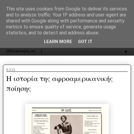
recJPp8XvMXop0y2Y7vHbTA_Phw
This site uses cookies from Google to deliver its services
and to analyze traffic. Your IP address and user-agent are
ΟΔΟΣ
shared with Google along with performance and security
metrics to ensure quality of service, generate usage
statistics, and to detect and address abuse.
Εφημερίδα της Καστοριάς | ODOS Newspaper of Castoria
LEARN MORE
GOT IT
▼
8.3.21
Η ιστορία της αφροαμερικανικής
ποίησης