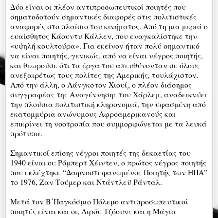
Δύο είναι οι πλέον αντιπροσωπευτικοί ποιητές που
σηματοδοτούν σημαντικές διαφορές στις πολιτιστικές
αναφορές στο πλαίσιο του κινήματος. Από τη μια μεριά ο
ευαίσθητος Κάουντυ Κάλλεν, που εναγκαλίστηκε την
«υψηλή κουλτούρα». Για εκείνον ήταν πολύ σημαντικό
να είναι ποιητής, γενικώς, από να είναι νέγρος ποιητής,
και θεωρούσε ότι τα έργα του απευθύνονταν σε όλους
ανεξαιρέτως τους πολίτες της Αμερικής, τουλάχιστον.
Από την άλλη, ο Λάνγκστον Χιουζ, ο πλέον διάσημος
συγγραφέας της Αναγέννησης του Χάρλεμ, αναδεικνύει
την πλούσια πολιτιστική κληρονομιά, την υφασμένη από
εκατομμύρια ανώνυμους Αφροαμερικανούς και
επικρίνει τη νοοτροπία που συμμορφώνεται με τα λευκά
πρότυπα.
Σημαντικοί επίσης νέγροι ποιητές της δεκαετίας του
1940 είναι οι: Ρόμπερτ Χέιντεν, ο πρώτος νέγρος ποιητής
που εκλέχτηκε “Δαφνοστεφανωμένος Ποιητής των ΗΠΑ”
το 1976, Ζαν Τούμερ και Ντάντλεϋ Ράνταλ.
Μετά τον Β΄Παγκόσμιο Πόλεμο αντιπροσωπευτικοί
ποιητές είναι και οι, Λιρόυ Τζόουνς και η Μάγια