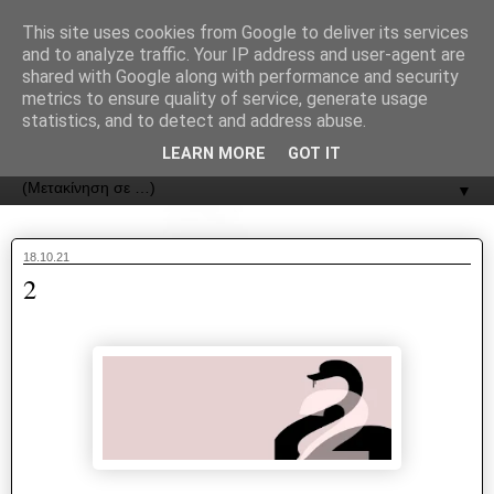
recJPp8XvMXop0y2Y7vHbTA_Phw
This site uses cookies from Google to deliver its services
and to analyze traffic. Your IP address and user-agent are
ΟΔΟΣ
shared with Google along with performance and security
metrics to ensure quality of service, generate usage
statistics, and to detect and address abuse.
Εφημερίδα της Καστοριάς | ODOS Newspaper of Castoria
LEARN MORE
GOT IT
▼
18.10.21
2