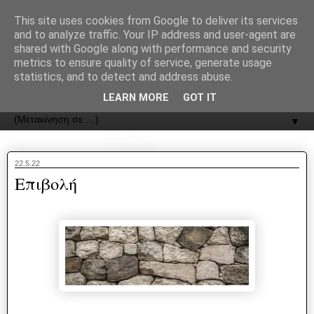
recJPp8XvMXop0y2Y7vHbTA_Phw
This site uses cookies from Google to deliver its services
and to analyze traffic. Your IP address and user-agent are
ΟΔΟΣ
shared with Google along with performance and security
metrics to ensure quality of service, generate usage
statistics, and to detect and address abuse.
Εφημερίδα της Καστοριάς | ODOS Newspaper of Castoria
LEARN MORE
GOT IT
▼
22.5.22
Επιβολή