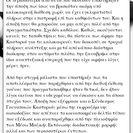
την άποψη πως ίσως να βρισκόταν ακόμη υπό
καλοκαιρινή διάθεση χωρίς να έχει εγκλιματιστεί
πλήρως στην επιστροφή επί των καθηκόντων του. Και η
άποψή τους θα μπορούσε να μην απέχει πολύ από την
πραγματικότητα. Σχεδόν καθόλου. Καθώς, ακούγοντας
κανείς τις τοποθετήσεις του, θα πίστευε πως άφησε την
Καστοριά για τις καλοκαιρινές του διακοπές σε τροχιά
πλήρους ανάπτυξης και μετά από κάποιο διάστημα
διοίκησης στον αυτόματο πιλότο, την ξαναβρήκε στην
ίδια αναπτυξιακή υπεροχή που την είχε αφήσει λίγες
μέρες πριν.
Από την στιγμή μάλιστα που υποστήριξε πως τα
αποτελέσματα που παρήχθησαν από την διεθνή έκθεση
γούνας που πραγματοποιήθηκε ήταν θετικά, δεν ήταν
λίγοι εκείνοι που ενδεχομένως να έσκισαν και τα όποια
πτυχία τους. Άποψη που εξέφρασε και ο Σύνδεσμος
Γουνοποιών Καστοριάς μέσω της εκφραζόμενης
αισιοδοξίας που απέπνεε το κοινοποιημένο δελτίο τύπου
που εξέδωσε και αναπαράχθηκε από την πλειοψηφία
των Μέσω Μαζικής Εκτόνωσης διαδικτυακής μορφής
αλλά και των περισσοτέρων έντυπων.