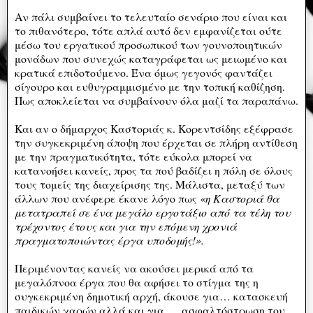
Αν πάλι συμβαίνει το τελευταίο σενάριο που είναι και
το πιθανότερο, τότε απλά αυτό δεν εμφανίζεται ούτε
μέσω του εργατικού προσωπικού των γουνοποιητικών
μονάδων που συνεχώς καταγράφεται ως μειωμένο και
κρατικά επιδοτούμενο. Ένα όμως γεγονός φαντάζει
σίγουρο και ευθυγραμμισμένο με την τοπική καθίζηση.
Πως αποκλείεται να συμβαίνουν όλα μαζί τα παραπάνω.
Και αν ο δήμαρχος Καστοριάς κ. Κορεντσίδης εξέφρασε
την συγκεκριμένη άποψη που έρχεται σε πλήρη αντίθεση
με την πραγματικότητα, τότε εύκολα μπορεί να
κατανοήσει κανείς, προς τα πού βαδίζει η πόλη σε όλους
τους τομείς της διαχείρισης της. Μάλιστα, μεταξύ των
άλλων που ανέφερε έκανε λόγο πως
«η Καστοριά θα
μετατραπεί σε ένα μεγάλο εργοτάξιο από τα τέλη του
τρέχοντος έτους και για την επόμενη χρονιά
πραγματοποιώντας έργα υποδομής!».
Περιμένοντας κανείς να ακούσει μερικά από τα
μεγαλόπνοα έργα που θα αφήσει το στίγμα της η
συγκεκριμένη δημοτική αρχή, άκουσε για… κατασκευή
παιδικών χαρών αλλά και για… ασφαλτόστρωση του