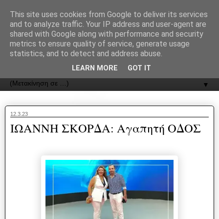
recJPp8XvMXop0y2Y7vHbTA_Phw
This site uses cookies from Google to deliver its services
and to analyze traffic. Your IP address and user-agent are
ΟΔΟΣ
shared with Google along with performance and security
metrics to ensure quality of service, generate usage
statistics, and to detect and address abuse.
Εφημερίδα της Καστοριάς | ODOS Newspaper of Castoria
LEARN MORE
GOT IT
▼
12.3.23
ΙΩΑΝΝΗ ΣΚΟΡΔΑ: Αγαπητή ΟΔΟΣ