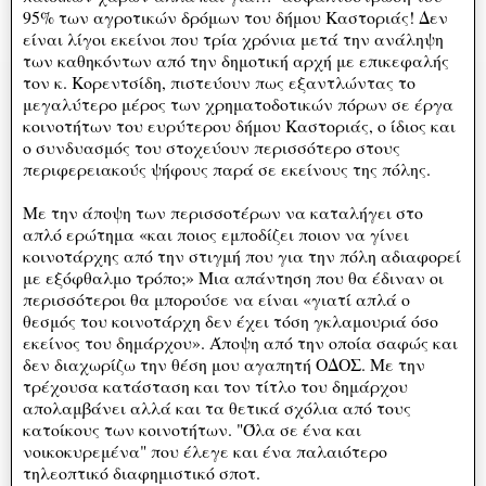
95% των αγροτικών δρόμων του δήμου Καστοριάς! Δεν
είναι λίγοι εκείνοι που τρία χρόνια μετά την ανάληψη
των καθηκόντων από την δημοτική αρχή με επικεφαλής
τον κ. Κορεντσίδη, πιστεύουν πως εξαντλώντας το
μεγαλύτερο μέρος των χρηματοδοτικών πόρων σε έργα
κοινοτήτων του ευρύτερου δήμου Καστοριάς, ο ίδιος και
ο συνδυασμός του στοχεύουν περισσότερο στους
περιφερειακούς ψήφους παρά σε εκείνους της πόλης.
Με την άποψη των περισσοτέρων να καταλήγει στο
απλό ερώτημα «και ποιος εμποδίζει ποιον να γίνει
κοινοτάρχης από την στιγμή που για την πόλη αδιαφορεί
με εξόφθαλμο τρόπο;» Μια απάντηση που θα έδιναν οι
περισσότεροι θα μπορούσε να είναι «γιατί απλά ο
θεσμός του κοινοτάρχη δεν έχει τόση γκλαμουριά όσο
εκείνος του δημάρχου». Άποψη από την οποία σαφώς και
δεν διαχωρίζω την θέση μου αγαπητή ΟΔΟΣ. Με την
τρέχουσα κατάσταση και τον τίτλο του δημάρχου
απολαμβάνει αλλά και τα θετικά σχόλια από τους
κατοίκους των κοινοτήτων. "Όλα σε ένα και
νοικοκυρεμένα" που έλεγε και ένα παλαιότερο
τηλεοπτικό διαφημιστικό σποτ.