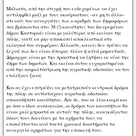
Μάλιστα, από την στιγμή που ενδεχομένως να έχει
αντιληφθεί μαζί με τους ακούραστους –αν μη τι άλλο–
στενούς του συνεργάτες πως ο αριθμός των ψηφοφόρων
που βρίσκονται στις 38 (!) κοινότητες του διευρυμένου
δήμου Καστοριάς είναι μεγαλύτερος από εκείνον της
πόλης, γιατί να μην αποσκοπεί αποκλειστικά στο
εκλογικό του συμφέρον; Άλλωστε, κανείς δεν πρέπει να
ξεχνά πως δεν είναι άπειρος πλέον ή απλά ρομαντικός.
Δήμαρχος είναι με την προοπτική να ζητήσει εκ νέου την
ψήφο των δημοτών. Και εκείνοι όντας ευχαριστημένοι
από την ασφαλτόστρωση της αγροτικής οδοποιίας να τον
επιλέξουν ξανά.
Και ας έχει επιτρέψει να μετατραπούν κεντρικοί δρόμοι
της πόλης σε αντίστοιχους αγροτικής οδοποιίας
οποιασδήποτε κοινότητας. Άσε δε, που σε λίγο καιρό και
με όσα ο ίδιος ανακοινώσε, οι δρόμοι των κοινοτήτων θα
είναι χαλί μπροστά σε αυτούς της πόλης, αναγκάζοντας
όσους τους διανύουν με τα οχήματα τους να
επισκέπτονται ανά τακτά χρονικά διαστήματα τα
συνεργεία οχημάτων για την επισκευή τους.