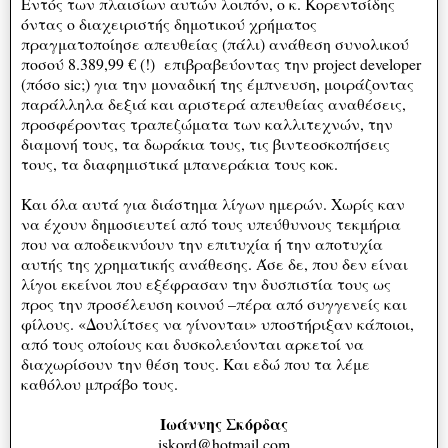
Εντός των πλαισίων αυτών λοιπόν, ο κ. Κορεντσίδης
όντας ο διαχειριστής δημοτικού χρήματος
πραγματοποίησε απευθείας (πάλι) ανάθεση συνολικού
ποσού 8.389,99 € (!) επιβραβεύοντας την project developer
(πόσο sic;) για την μοναδική της έμπνευση, μοιράζοντας
παράλληλα δεξιά και αριστερά απευθείας αναθέσεις,
προσφέροντας τραπεζώματα των καλλιτεχνών, την
διαμονή τους, τα δωράκια τους, τις βιντεοσκοπήσεις
τους, τα διαφημιστικά μπανεράκια τους κοκ.
Και όλα αυτά για διάστημα λίγων ημερών. Χωρίς καν
να έχουν δημοσιευτεί από τους υπεύθυνους τεκμήρια
που να αποδεικνύουν την επιτυχία ή την αποτυχία
αυτής της χρηματικής ανάθεσης. Άσε δε, που δεν είναι
λίγοι εκείνοι που εξέφρασαν την δυσπιστία τους ως
προς την προσέλευση κοινού –πέρα από συγγενείς και
φίλους. «Δουλίτσες να γίνονται» υποστήριξαν κάποιοι,
από τους οποίους και δυσκολεύονται αρκετοί να
διαχωρίσουν την θέση τους. Και εδώ που τα λέμε
καθόλου μπράβο τους.
Ιωάννης Σκόρδας
iskord@hotmail.com