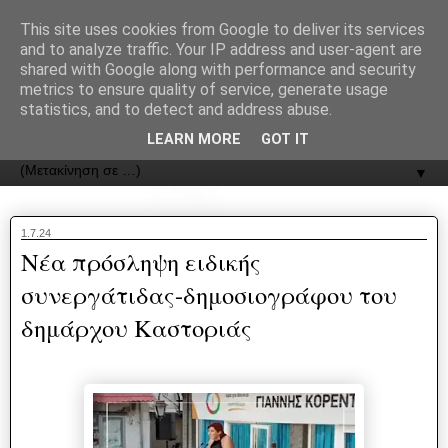
recJPp8XvMXop0y2Y7vHbTA_Phw
This site uses cookies from Google to deliver its services
and to analyze traffic. Your IP address and user-agent are
ΟΔΟΣ
shared with Google along with performance and security
metrics to ensure quality of service, generate usage
statistics, and to detect and address abuse.
Εφημερίδα της Καστοριάς | ODOS Newspaper of Castoria
LEARN MORE
GOT IT
▼
1.7.24
Νέα πρόσληψη ειδικής
συνεργάτιδας-δημοσιογράφου του
δημάρχου Καστοριάς