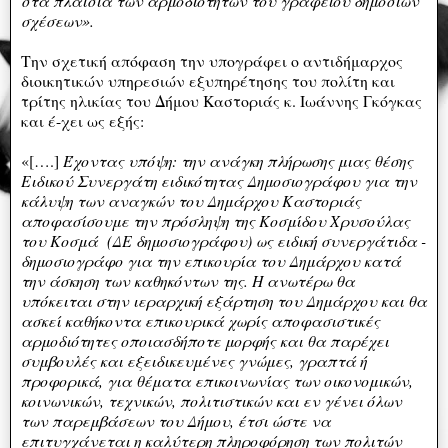
στα πλαίσια των αρμοδιοτήτων του γραφείου δημοσίων
σχέσεων».
Την σχετική απόφαση την υπογράφει ο αντιδήμαρχος
διοικητικών υπηρεσιών εξυπηρέτησης του πολίτη και
τρίτης ηλικίας του Δήμου Καστοριάς κ. Ιωάννης Γκόγκας
και έ-χει ως εξής:
«[….]
Έχοντας υπόψη: την ανάγκη πλήρωσης μιας θέσης
Ειδικού Συνεργάτη ειδικότητας Δημοσιογράφου για την
κάλυψη των αναγκών του Δημάρχου Καστοριάς
αποφασίσουμε την πρόσληψη της Κοσμίδου Χρυσούλας
του Κοσμά (ΔΕ δημοσιογράφου) ως ειδική συνεργάτιδα -
δημοσιογράφο για την επικουρία του Δημάρχου κατά
την άσκηση των καθηκόντων της. H ανωτέρω θα
υπόκειται στην ιεραρχική εξάρτηση του Δημάρχου και θα
ασκεί καθήκοντα επικουρικά χωρίς αποφασιστικές
αρμοδιότητες οποιασδήποτε μορφής και θα παρέχει
συμβουλές και εξειδικευμένες γνώμες, γραπτά ή
προφορικά, για θέματα επικοινωνίας των οικονομικών,
κοινωνικών, τεχνικών, πολιτιστικών και εν γένει όλων
των παρεμβάσεων του Δήμου, έτσι ώστε να
επιτυγχάνεται η καλύτερη πληροφόρηση των πολιτών