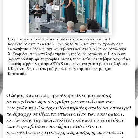
Στιγμιότυπο από τα εγκαίνια του εκλογικού κέντρου του κ. Ι.
Κορεντσίδη στην πλατεία Ομονοίας το 2023, τον οποίον προλόγισε η
εκφωνήτρια ειδήσεων τοπικού τηλεοπτικού σταθμού δημοσιογράφος κ.
Χ. Κοσμίδου, που κατέλαβε την θέση της δημοσιογράφου κ. Ι. Λούσιου
(αριστερά στην φωτογραφία), όταν η τελευταία μεταπήδησε αρχικά ως
έμμισθη σύμβουλος στην ΔΕΥΑΚ και στην συνέχεια την προσέλαβε ο κ.
Ι. Κορεντσίδης ως ειδική σύμβουλο στο γραφείο του δημάρχου
Καστοριάς.
Ο Δήμος Καστοριάς προσέλαβε άλλη μία
«ειδική
συνεργάτιδα-δημοσιογράφο για την κάλυψη των
αναγκών του δημάρχου Καστοριάς η οποία θα επικουρεί
το δήμαρχο σε θέματα επικοινωνίας των οικονομικών,
κοινωνικών, τεχνικών, πολιτιστικών και εν γένει όλων
των παρεμβάσεων του δήμου
, έτσι ώστε να
επιτυγχάνεται η καλύτερη πληροφόρηση των πολιτών