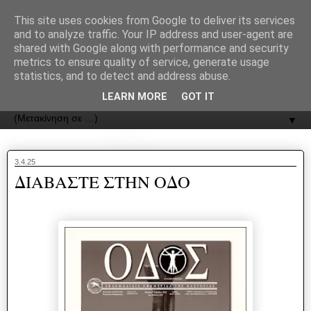
recJPp8XvMXop0y2Y7vHbTA_Phw
This site uses cookies from Google to deliver its services
and to analyze traffic. Your IP address and user-agent are
ΟΔΟΣ
shared with Google along with performance and security
metrics to ensure quality of service, generate usage
statistics, and to detect and address abuse.
Εφημερίδα της Καστοριάς | ODOS Newspaper of Castoria
LEARN MORE
GOT IT
▼
3.4.25
ΔΙΑΒΑΣΤΕ ΣΤΗΝ ΟΔΟ