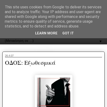
recJPp8XvMXop0y2Y7vHbTA_Phw
This site uses cookies from Google to deliver its services
and to analyze traffic. Your IP address and user-agent are
ΟΔΟΣ
shared with Google along with performance and security
metrics to ensure quality of service, generate usage
statistics, and to detect and address abuse.
Εφημερίδα της Καστοριάς | ODOS Newspaper of Castoria
LEARN MORE
GOT IT
▼
26.4.07
ΟΔΟΣ: Εξωθεσμικά