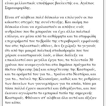
είναι μελλοντικός υποψήφιος βουλευτής ο κ. Αγάπιος
Σημαιοφορίδης.
Είναι στ' αλήθεια πολύ δύσκολο να επιλεγούν οι πιο
κάκιστες στιγμές της συνέντευξης. Και ακόμη πιο
δύσκολο είναι να σχολιαστούν οι απόψεις ενός
ανθρώπου που θα μπορούσε να έχει άλλο πολιτικό
επίλογο, αν μέσα από τα αυθόρμητα και τα στομφώδη
επιχειρήματά του το βράδυ της ετεροβαρούς εμφάνισής
του στις τηλεοπτικές οθόνες, δεν ξεχώριζε το γεγονός
ότι από την μακρά πολιτική σταδιοδρομία που του
χάρισε ο καστοριανός λαός, ο ίδιος διάλεξε να
επικαλεστεί σαν μεγάλα έργα του, τα τελευταία 30
χρόνια που αναμειγνύεται στα δημόσια πράγματα το
δίκτυο ύδρευσης [sic] και αποχέτευσης της Καστοριάς,
και τα οράματά του για το... τραίνο στο Νεστόριο, και
για το... τούνελ της Κλεισούρας, καθώς και τις ρυθμίσεις
των δανείων των γουνεμπόρων για τα οποία, τόσα μα
τόσα πολλά έχουν ακουστεί και ψιθυρίζονται, και που
έκαναν αγνώριστο το εμπορικό τοπίο της σημερινής
Καστοριάς. Φθάνουν στ' αλήθεια όλα αυτά και άξιζαν
τον κόπο;