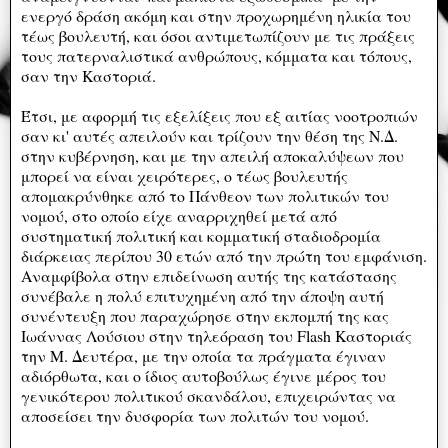
ενεργό δράση ακόμη και στην προχωρημένη ηλικία του
τέως βουλευτή, και όσοι αντιμετωπίζουν με τις πράξεις
τους πατερναλιστικά ανθρώπους, κόμματα και τόπους,
σαν την Καστοριά.
Έτσι, με αφορμή τις εξελίξεις που εξ αιτίας νοοτροπιών
σαν κι' αυτές απειλούν και τρίζουν την θέση της Ν.Δ.
στην κυβέρνηση, και με την απειλή αποκαλύψεων που
μπορεί να είναι χειρότερες, ο τέως βουλευτής
απομακρύνθηκε από το Πάνθεον των πολιτικών του
νομού, στο οποίο είχε αναρριχηθεί μετά από
συστηματική πολιτική και κομματική σταδιοδρομία
διάρκειας περίπου 30 ετών από την πρώτη του εμφάνιση.
Αναμφίβολα στην επιδείνωση αυτής της κατάστασης
συνέβαλε η πολύ επιτυχημένη από την άποψη αυτή
συνέντευξη που παραχώρησε στην εκπομπή της κας
Ιωάννας Λούσιου στην τηλεόραση του Flash Καστοριάς
την Μ. Δευτέρα, με την οποία τα πράγματα έγιναν
αδιόρθωτα, και ο ίδιος αυτοβούλως έγινε μέρος του
γενικότερου πολιτικού σκανδάλου, επιχειρώντας να
αποσείσει την δυσφορία των πολιτών του νομού.