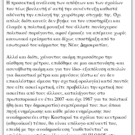
Η προσεκτική ανάλυση των απόψεων και των σχολίων
του τέως βουλευτή σ' αυτή την συνέντευξη καθιστά
αδύνατη την επιλογή της χειρότερης στιγμής της. Όχι
απλώς διότι κανείς δεν βγήκε να τον υποστηρίξει και
έλαμψε η πολιτική μοναξιά του άλλοτε πανίσχυρου
πολιτικού παράγοντα, αφού έμοιαζε να απέμεινε χωρίς
κοινωνικά ερείσματα και δίχως υποστήριξη από το
εσωτερικό του κόμματος της Νέας Δημοκρατίας.
Αλλά και διότι, χάνοντας ακόμη περισσότερο την
αίσθηση του μέτρου, επιδόθηκε σε μια ακατανόητη -και
ασυνήθιστη ακόμη και για τον ίδιο- εξαπόλυση απειλών
για δικαστικά μέτρα και μηνύσεις (έστω κι' αν δεν
επικαλέστηκε άμεσα την σχετική ορολογία) κατά παντός
που είτε ασκεί κριτική, είτε προβάλλει την κριτική που
ασκείται από τους άλλους, καταλήγοντας στο
πρωτοποριακό εν έτει 2007 -και όχι 1967 για τα πολιτικά
ήθη (και την δημοκρατία) συμπέρασμά του: πως όποια
πηγή ενημέρωσης και κάθε μέσο ενημέρωσης που
αναδημοσιεύει στην Καστοριά τα σχόλια του κεντρικού
(αθηναϊκού) τύπου, θα είναι υπόλογο απέναντί του,
επειδή με την αναδημοσίευση "υιοθετούνται" οι
επιλήψιμες κατά τον ίδιο ενέργειες!!! [Η ΟΔΟΣ στο