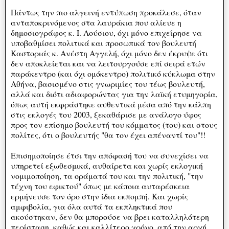
Πάντως την πιο αλγεινή εντύπωση προκάλεσε, όταν
ανταποκρινόμενος στα λαυράκια που αλίευε η
δημοσιογράφος κ. Ι. Λούσιου, όχι μόνο επιχείρησε να
υποβαθμίσει πολιτικά και προσωπικά τον βουλευτή
Καστοριάς κ. Ανέστη Αγγελή, όχι μόνο δεν έκρυψε ότι
δεν αποκλείεται και να λειτουργούσε επί σειρά ετών
παράκεντρο (και όχι ομόκεντρο) πολιτικό κύκλωμα στην
Αθήνα, βασισμένο στις γνωριμίες του τέως βουλευτή,
αλλά και διότι αδιαφορώντας για την λαϊκή ετυμηγορία,
όπως αυτή εκφράστηκε αυθεντικά μέσα από την κάλπη
στις εκλογές του 2003, ξεκαθάρισε με ανάλογο ύφος
προς τον επίσημο βουλευτή του κόμματος (του) και στους
πολίτες, ότι ο βουλευτής "θα τον έχει απέναντί του"!!
Επισημοποίησε έτσι την απόφασή του να συνεχίσει να
υπηρετεί εξωθεσμικά, αυθαίρετα και χωρίς εκλογική
νομιμοποίηση, τα οράματά του και την πολιτική, "την
τέχνη του εφικτού" όπως με κάποια αυταρέσκεια
ερμήνευσε τον όρο στην ίδια εκπομπή. Και χωρίς
αμφιβολία, για όλα αυτά τα εκπληκτικά που
ακούστηκαν, δεν θα μπορούσε να βρει καταλληλότερη
περίσταση, καθώς και καλλίτερο χρόνο, από την αρχή