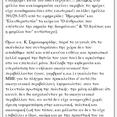
φύλλο που κυκλοφορούσε εκείνες ακριβώς τις ημέρες
είχε αναδημοσιεύσει στις εσωτερικές σελίδες (φύλλο
391/29-3-07) από τις εφημερίδες "Ημερησία" και
"Ελευθεροτυπία" τα κείμενα "Ο άνθρωπος που
υπέστειλε την σημαία της διαφάνειας" & "Ο Αγάπιος και
η φαμίλια του" αντίστοιχα].
Όμως ο κ. Κ. Σημαιοφορίδης, παρά το γεγονός ότι το
σκάνδαλο που συνταράσσει την χώρα δεν του
αποδόθηκε ποτέ και από κανένα ευθέως και προσωπικά
(αλλά αφορά την θητεία του γιου του) δεν αρκέστηκε
στο να επαπειλεί μόνο. Ανέλαβε την κηδεμονία και
υπεράσπιση του ενήλικου οικογενειακού του
περιβάλλοντος (γιου, γαμβρού κ.ο.κ.) εγκαλώντας τα
ΜΜΕ για το πλήγμα που προκαλείται σ' αυτό (το
οικογενειακό περιβάλλον), λησμονώντας -σαν τον
τελευταίο πρωτάρη της πολιτικής- την μόνη αλήθεια: ότι
κανείς δεν θα ασχολούνταν με το οικογενειακό
περιβάλλον του, αν αυτό δεν είχε αναμειχθεί χωρίς
άμεση νομιμοποίηση στην κοινωνική, πολιτική και
οικονομική ζωή του τόπου, και μάλιστα αν δεν το είχε
επιβάλλει ο ίδιος, ακόμη και με την προοπτική του να