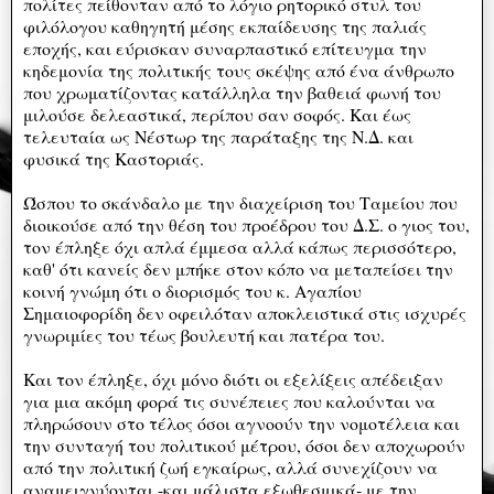
πολίτες πείθονταν από το λόγιο ρητορικό στυλ του
φιλόλογου καθηγητή μέσης εκπαίδευσης της παλιάς
εποχής, και εύρισκαν συναρπαστικό επίτευγμα την
κηδεμονία της πολιτικής τους σκέψης από ένα άνθρωπο
που χρωματίζοντας κατάλληλα την βαθειά φωνή του
μιλούσε δελεαστικά, περίπου σαν σοφός. Και έως
τελευταία ως Νέστωρ της παράταξης της Ν.Δ. και
φυσικά της Καστοριάς.
Ώσπου το σκάνδαλο με την διαχείριση του Ταμείου που
διοικούσε από την θέση του προέδρου του Δ.Σ. ο γιος του,
τον έπληξε όχι απλά έμμεσα αλλά κάπως περισσότερο,
καθ' ότι κανείς δεν μπήκε στον κόπο να μεταπείσει την
κοινή γνώμη ότι ο διορισμός του κ. Αγαπίου
Σημαιοφορίδη δεν οφειλόταν αποκλειστικά στις ισχυρές
γνωριμίες του τέως βουλευτή και πατέρα του.
Και τον έπληξε, όχι μόνο διότι οι εξελίξεις απέδειξαν
για μια ακόμη φορά τις συνέπειες που καλούνται να
πληρώσουν στο τέλος όσοι αγνοούν την νομοτέλεια και
την συνταγή του πολιτικού μέτρου, όσοι δεν αποχωρούν
από την πολιτική ζωή εγκαίρως, αλλά συνεχίζουν να
αναμειγνύονται -και μάλιστα εξωθεσμικά- με την