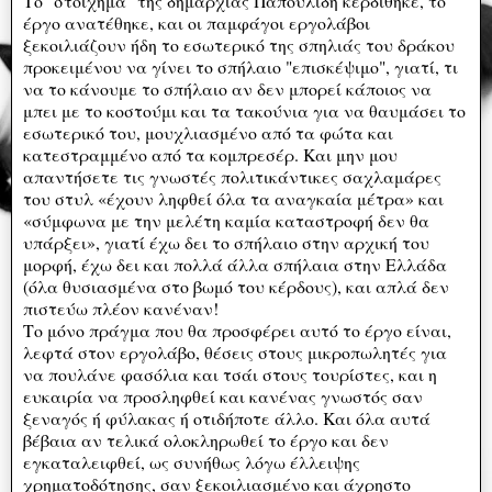
Το "στοίχημα" της δημαρχίας Παπουλίδη κερδίθηκε, το
έργο ανατέθηκε, και οι παμφάγοι εργολάβοι
ξεκοιλιάζουν ήδη το εσωτερικό της σπηλιάς του δράκου
προκειμένου να γίνει το σπήλαιο "επισκέψιμο", γιατί, τι
να το κάνουμε το σπήλαιο αν δεν μπορεί κάποιος να
μπει με το κοστούμι και τα τακούνια για να θαυμάσει το
εσωτερικό του, μουχλιασμένο από τα φώτα και
κατεστραμμένο από τα κομπρεσέρ. Και μην μου
απαντήσετε τις γνωστές πολιτικάντικες σαχλαμάρες
του στυλ «έχουν ληφθεί όλα τα αναγκαία μέτρα» και
«σύμφωνα με την μελέτη καμία καταστροφή δεν θα
υπάρξει», γιατί έχω δει το σπήλαιο στην αρχική του
μορφή, έχω δει και πολλά άλλα σπήλαια στην Ελλάδα
(όλα θυσιασμένα στο βωμό του κέρδους), και απλά δεν
πιστεύω πλέον κανέναν!
Το μόνο πράγμα που θα προσφέρει αυτό το έργο είναι,
λεφτά στον εργολάβο, θέσεις στους μικροπωλητές για
να πουλάνε φασόλια και τσάι στους τουρίστες, και η
ευκαιρία να προσληφθεί και κανένας γνωστός σαν
ξεναγός ή φύλακας ή οτιδήποτε άλλο. Και όλα αυτά
βέβαια αν τελικά ολοκληρωθεί το έργο και δεν
εγκαταλειφθεί, ως συνήθως λόγω έλλειψης
χρηματοδότησης, σαν ξεκοιλιασμένο και άχρηστο