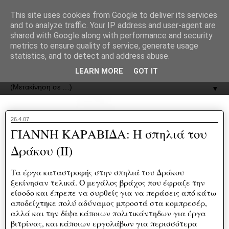
recJPp8XvMXop0y2Y7vHbTA_Phw
This site uses cookies from Google to deliver its services
and to analyze traffic. Your IP address and user-agent are
ΟΔΟΣ
shared with Google along with performance and security
metrics to ensure quality of service, generate usage
statistics, and to detect and address abuse.
Εφημερίδα της Καστοριάς | ODOS Newspaper of Castoria
LEARN MORE
GOT IT
▼
26.4.07
ΓΙΑΝΝΗ ΚΑΡΑΒΙΔΑ: Η σπηλιά του
Δράκου (ΙΙ)
Τα έργα καταστροφής στην σπηλιά του Δράκου
ξεκίνησαν τελικά. Ο μεγάλος βράχος που έφραζε την
είσοδο και έπρεπε να συρθείς για να περάσεις από κάτω
αποδείχτηκε πολύ αδύναμος μπροστά στα κομπρεσέρ,
αλλά και την δίψα κάποιων πολιτικάντηδων για έργα
βιτρίνας, και κάποιων εργολάβων για περισσότερα