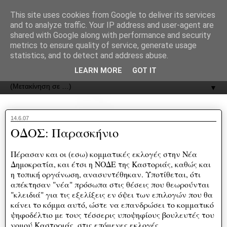
recJPp8XvMXop0y2Y7vHbTA_Phw
This site uses cookies from Google to deliver its services
and to analyze traffic. Your IP address and user-agent are
ΟΔΟΣ
shared with Google along with performance and security
metrics to ensure quality of service, generate usage
statistics, and to detect and address abuse.
Εφημερίδα της Καστοριάς | ODOS Newspaper of Castoria
LEARN MORE
GOT IT
▼
14.6.07
ΟΔΟΣ: Παρασκήνιο
Πέρασαν και οι (εσω) κομματικές εκλογές στην Νέα
Δημοκρατία, και έτσι η ΝΟΔΕ της Καστοριάς, καθώς και
η τοπική οργάνωση, ανασυντέθηκαν. Υποτίθεται, ότι
απέκτησαν "νέα" πρόσωπα στις θέσεις που θεωρούνται
"κλειδιά" για τις εξελίξεις εν όψει των επιλογών που θα
κάνει το κόμμα αυτό, ώστε να επανδρώσει το κομματικό
ψηφοδέλτιο με τους τέσσερις υποψηφίους βουλευτές του
νομού Καστοριάς, στις επόμενες εκλογές.