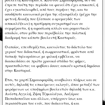
έπρεπε τούτη την περίοδο να φανεί ότι έχει αποκοπεί, ή
έχει εγκαταλειφθεί, από τους πυρήνες της, και το
οσοδήποτε κοινωνικό ρεύμα της εξασφάλιζε (μέχρι την
φετινή Άνοιξη που ξέσπασε ο ορυμαγδός των
αποκαλύψεων) η προτίμηση συγκροτημένων σε
συμφέροντα, ή η αφοσίωση απλών και ρομαντικών
οπαδών, στον μύθο που περιέβαλλε την πολιτική
διαδρομή του κάποτε βουλευτή Καστοριάς.
Ο οποίος, υπενθυμίζεται, κουνώντας το δάκτυλο του
χεριού του διδακτικά, ή σωφρονιστικά, φρόντισε από
τοπικής τηλεοράσεως με φιλική εμβέλεια, να
διασκεδάσει σε πρώτο χρονικό στάδιο τις φήμες,
προσπαθώντας να φοβίσει όσους ασκούν κριτική δημόσια
στην Καστοριά.
Έτσι, το χαρτί Σημαιοφορίδη, αναβιώνει πλήρως και σε
αυτές, δηλαδή τις επικείμενες εκλογές, όπου μεταξύ των
φερόμενων ως υποψηφίων βουλευτών δηλαδή των κ.κ.
Ανέστη Αγγελή, Ζήση Τζηκαλάγια, Λαζάρου
Παπαδοπούλου και άλλων, υπάρχουν ίσως και
περισσότεροι του ενός, που διάκεινται, ή και