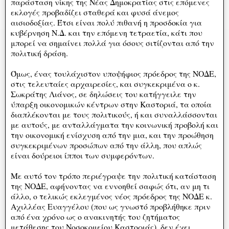
παράσταση νίκης της Νέας Δημοκρατίας στις επόμενες
εκλογές προβαδίζει σταθερά και φυσά άνεμος
αισιοδοξίας. Έτσι είναι πολύ πιθανή η προσδοκία για
κυβέρνηση Ν.Δ. και την επόμενη τετραετία, κάτι που
μπορεί να σημαίνει πολλά για όσους σιτίζονται από την
πολιτική δράση.
Όμως, ένας τουλάχιστον υποψήφιος πρόεδρος της ΝΟΔΕ,
στις τελευταίες αρχαιρεσίες, και συγκεκριμένα ο κ.
Σωκράτης Λιάνος, σε δηλώσεις του κατήγγειλε την
ύπαρξη οικονομικών κέντρων στην Καστοριά, τα οποία
διαπλέκονται με τους πολιτικούς, ή και συναλλάσσονται
με αυτούς, με ανταλλάγματα την κοινωνική προβολή και
την οικονομική ενίσχυση από την μια, και την προώθηση
συγκεκριμένων προσώπων από την άλλη, που απλώς
είναι δούρειοι ίπποι των συμφερόντων.
Με αυτό τον τρόπο περιέγραψε την πολιτική κατάσταση
της ΝΟΔΕ, αφήνοντας να εννοηθεί σαφώς ότι, αν μη τι
άλλο, ο τελικώς εκλεγμένος νέος πρόεδρος της ΝΟΔΕ κ.
Αχιλλέας Ευαγγέλου (που ως γνωστό προβλήθηκε πριν
από ένα χρόνο ως ο ανακινητής του ζητήματος
μετάθεσης του Νοσοκομείου Καστοριάς), δεν έχει