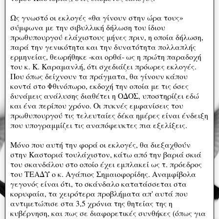
Ως γνωστό οι εκλογές «θα γίνουν στην ώρα τους»
σύμφωνα με την σιβυλλική δήλωση του ίδιου
πρωθυπουργού ελάχιστους μήνες πριν, η οποία δήλωση,
παρά την γενικότητα και την δυνατότητα πολλαπλής
ερμηνείας, θεωρήθηκε -και ορθά- ως η πρώτη παραδοχή
του κ. Κ. Καραμανλή, ότι σχεδιάζει πρόωρες εκλογές.
Που όπως δείχνουν τα πράγματα, θα γίνουν κάπου
κοντά στο Φθινόπωρο, εκδοχή την οποία με τις όσες
δυνάμεις ανάλυσης διαθέτει η ΟΔΟΣ, υποστηρίζει εδώ
και ένα περίπου χρόνο. Οι πυκνές εμφανίσεις του
πρωθυπουργού τις τελευταίες δέκα ημέρες είναι ένδειξη
που υπογραμμίζει τις αναπόφευκτες πια εξελίξεις.
Μόνο που αυτή την φορά οι εκλογές, θα διεξαχθούν
στην Καστοριά τουλάχιστον, κάτω από την βαριά σκιά
του σκανδάλου στο οποίο έχει εμπλακεί ως τ. πρόεδρος
του ΤΕΑΔΥ ο κ. Αγάπιος Σημαιοφορίδης. Αναμφίβολα
γεγονός είναι ότι, το σκάνδαλο κατατάσσεται στα
κορυφαία, τα χειρότερα προβλήματα απ' αυτά που
αντιμετώπισε στα 3,5 χρόνια της θητείας της η
κυβέρνηση, και πως σε διαφορετικές συνθήκες (όπως για