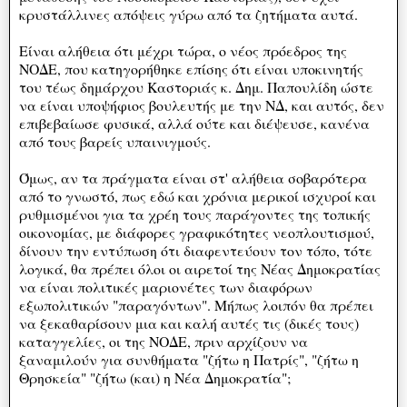
κρυστάλλινες απόψεις γύρω από τα ζητήματα αυτά.
Είναι αλήθεια ότι μέχρι τώρα, ο νέος πρόεδρος της
ΝΟΔΕ, που κατηγορήθηκε επίσης ότι είναι υποκινητής
του τέως δημάρχου Καστοριάς κ. Δημ. Παπουλίδη ώστε
να είναι υποψήφιος βουλευτής με την ΝΔ, και αυτός, δεν
επιβεβαίωσε φυσικά, αλλά ούτε και διέψευσε, κανένα
από τους βαρείς υπαινιγμούς.
Όμως, αν τα πράγματα είναι στ' αλήθεια σοβαρότερα
από το γνωστό, πως εδώ και χρόνια μερικοί ισχυροί και
ρυθμισμένοι για τα χρέη τους παράγοντες της τοπικής
οικονομίας, με διάφορες γραφικότητες νεοπλουτισμού,
δίνουν την εντύπωση ότι διαφεντεύουν τον τόπο, τότε
λογικά, θα πρέπει όλοι οι αιρετοί της Νέας Δημοκρατίας
να είναι πολιτικές μαριονέτες των διαφόρων
εξωπολιτικών "παραγόντων". Μήπως λοιπόν θα πρέπει
να ξεκαθαρίσουν μια και καλή αυτές τις (δικές τους)
καταγγελίες, οι της ΝΟΔΕ, πριν αρχίζουν να
ξαναμιλούν για συνθήματα "ζήτω η Πατρίς", "ζήτω η
Θρησκεία" "ζήτω (και) η Νέα Δημοκρατία";