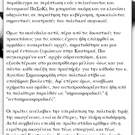
παράδειγμα σε περίπτωση ενός επελαύνοντος και
δυναμικού ΠαΣοΚ), θα μπορούσε ακόμη και να κλονίσει
οδηγώντας σε παραίτηση την κυβέρνηση, προκαλώντας
σημαντικές ανατροπές του πολιτικού σκηνικού.
Όμως το σκάνδαλο αυτό, πέρα από τις δικαστικές του
προεκτάσεις για τις οποίες έχουν ήδη επιληφθεί οι
αρμόδιες ανακριτικές αρχές, σηματοδότησε και μια
σειρά έντονων ζυμώσεων στην Καστοριά. Πιο
συγκεκριμένα κατ΄ αρχήν αδρανοποίησε, ή και
εξουδετέρωσε στο μεσοπρόθεσμο μέλλον -ίσως και για
πάντα- κάθε σκέψη που προϋπήρξε για την κάθοδο του κ.
Αγαπίου Σημαιοφορίδη στον πολιτικό στίβο ως
υποψήφιος βουλευτής. Αφ' ετέρου όμως, αναβίωσε
σχήματα και ομάδες, που αυτοπροσδιορίζονταν ήδη από
το παλιότερο παρελθόν ως "σημαιοφοριδικές" ή
"αντισημαιοφοριδικές".
Οι πρώτες ανέλαβαν την υπεράσπιση της πολιτικής τιμής
της οικογένειας, ενώ οι δεύτερες, την πλήρη αποδόμηση.
Αυτό συμβαίνει επειδή σε πρώτο στάδιο κρίθηκε ότι η
ευρύτερη οικογένεια του τέως υπουργού, και τέως
βουλευτή Καστοριάς κ. Κων/νου Σημαιοφορίδη, δεν θα