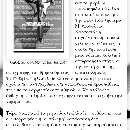
εκατομμυρίων
υπογραφών, αλλά και
σε τοπικό επίπεδο με
την φροντίδα της Ιεράς
Μητροπόλεως
Καστοριάς η
συγκέντρωση μερικών
χιλιάδων απ' αυτές με
σκοπό την ανατροπή
μιας νόμιμης πολιτικής
απόφασης (αυτής για
ΟΔΟΣ αρ. φύλ.403 / 23 Ιουνίου 2007
την κατάργηση της
αναγραφής του θρησκεύματος στις αστυνομικές
ταυτότητες), η ΟΔΟΣ σε επανειλημμένα άρθρα και
σχόλιά της αντιτάχθηκε στην πρωτοφανή προσπάθεια,
της υπό τον αρχιεπίσκοπο Αθηνών κ. Χριστόδουλο
ένθερμης εκκλησίας, να παρέμβει και να ανατρέψει την
νομιμότητα.
Τώρα πια, παρά το γεγονός ότι άλλαξε η κυβέρνηση και
οι υπογραφές ή η "εμπόλεμη" κατάσταση δεν
ανακλήθηκε, εκατομμύρια, εκατομμυρίων συρρέουν στα