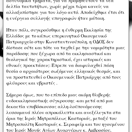
αστυνομικά τμήματα, για να προμηθευτούν τα νέα
δελτία ταυτοτήτων, χωρίς μέχρι τώρα κανείς να
αλλαξοπίστησε για τον λόγο αυτό. Αποδείχθηκε έτσι ότι
η ενέργεια συλλογής υπογραφών ήταν μάταιη.
Ήταν πάλι, συγκρούσθηκε η ένθερμη Εκκλησία της
Ελλάδος με το κάπως υπερκινητικό Οικουμενικό
Πατριαρχείο στην Κωνσταντινούπολη, η ΟΔΟΣ δεν
δίστασε ούτε και τότε να ταχθεί με την νομιμότητα μιας
παράδοσης που ξέχωρα από τα εκκλησιαστικά και
θεολογικά της χαρακτηριστικά, έχει ιστορικές και
εθνικές προεκτάσεις: Έπρεπε να διαφυλαχθεί πάση
θυσία ο αρχαιότερος σωζόμενος ελληνικός θεσμός, και
να προστατευθεί ο Οικουμενικός Πατριάρχης από τους
φλύαρους και υβριστές .
Σήμερα όμως, που το επίπεδο μιας ακόμη θλιβερής
ενδοεκκλησιαστικής σύγκρουσης -και μετά από μια
δεκαετία υποβόσκουσας αλλη-λοϋπονόμευσης
λυσσομανά πλέον απροκάλυπτα και ανεξέλεγκτα στα
όρια της Ιεράς Μητροπόλεως Καστοριάς, μεταξύ του
Μητροπολίτη Καστοριάς κ. Σεραφείμ και του ηγουμένου
του Ιεράς Μονής Αγίων Αναργύρων κ. Αμβροσίου,