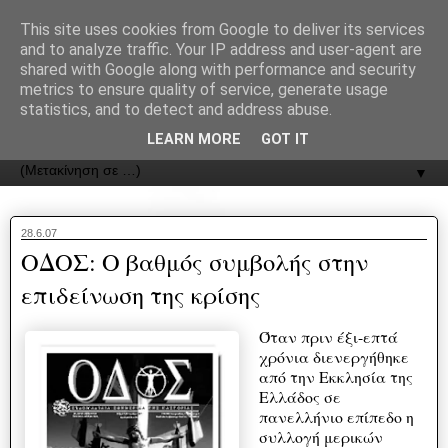
recJPp8XvMXop0y2Y7vHbTA_Phw
This site uses cookies from Google to deliver its services
and to analyze traffic. Your IP address and user-agent are
ΟΔΟΣ
shared with Google along with performance and security
metrics to ensure quality of service, generate usage
statistics, and to detect and address abuse.
Εφημερίδα της Καστοριάς | ODOS Newspaper of Castoria
LEARN MORE
GOT IT
▼
28.6.07
ΟΔΟΣ: Ο βαθμός συμβολής στην
επιδείνωση της κρίσης
Όταν πριν έξι-επτά
χρόνια διενεργήθηκε
από την Εκκλησία της
Ελλάδος σε
πανελλήνιο επίπεδο η
συλλογή μερικών