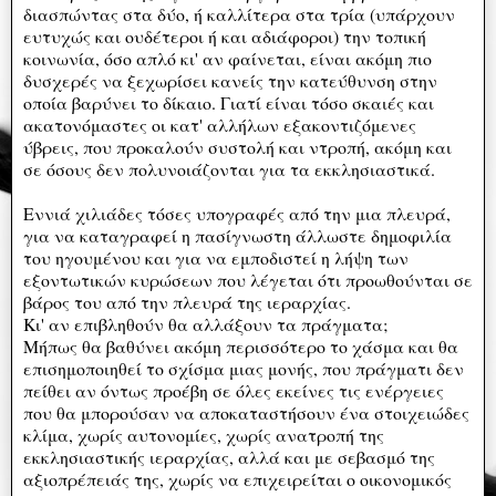
διασπώντας στα δύο, ή καλλίτερα στα τρία (υπάρχουν
ευτυχώς και ουδέτεροι ή και αδιάφοροι) την τοπική
κοινωνία, όσο απλό κι' αν φαίνεται, είναι ακόμη πιο
δυσχερές να ξεχωρίσει κανείς την κατεύθυνση στην
οποία βαρύνει το δίκαιο. Γιατί είναι τόσο σκαιές και
ακατονόμαστες οι κατ' αλλήλων εξακοντιζόμενες
ύβρεις, που προκαλούν συστολή και ντροπή, ακόμη και
σε όσους δεν πολυνοιάζονται για τα εκκλησιαστικά.
Εννιά χιλιάδες τόσες υπογραφές από την μια πλευρά,
για να καταγραφεί η πασίγνωστη άλλωστε δημοφιλία
του ηγουμένου και για να εμποδιστεί η λήψη των
εξοντωτικών κυρώσεων που λέγεται ότι προωθούνται σε
βάρος του από την πλευρά της ιεραρχίας.
Κι' αν επιβληθούν θα αλλάξουν τα πράγματα;
Μήπως θα βαθύνει ακόμη περισσότερο το χάσμα και θα
επισημοποιηθεί το σχίσμα μιας μονής, που πράγματι δεν
πείθει αν όντως προέβη σε όλες εκείνες τις ενέργειες
που θα μπορούσαν να αποκαταστήσουν ένα στοιχειώδες
κλίμα, χωρίς αυτονομίες, χωρίς ανατροπή της
εκκλησιαστικής ιεραρχίας, αλλά και με σεβασμό της
αξιοπρέπειάς της, χωρίς να επιχειρείται ο οικονομικός