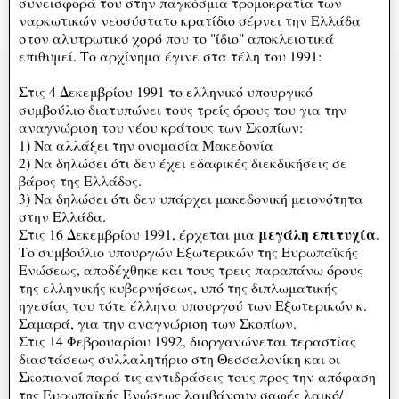
συνεισφορά του στην παγκόσμια τρομοκρατία των
ναρκωτικών νεοσύστατο κρατίδιο σέρνει την Ελλάδα
στον αλυτρωτικό χορό που το "ίδιο" αποκλειστικά
επιθυμεί. Το αρχίνημα έγινε στα τέλη του 1991:
Στις 4 Δεκεμβρίου 1991 το ελληνικό υπουργικό
συμβούλιο διατυπώνει τους τρείς όρους του για την
αναγνώριση του νέου κράτους των Σκοπίων:
1) Να αλλάξει την ονομασία Μακεδονία
2) Να δηλώσει ότι δεν έχει εδαφικές διεκδικήσεις σε
βάρος της Ελλάδος.
3) Να δηλώσει ότι δεν υπάρχει μακεδονική μειονότητα
στην Ελλάδα.
μεγάλη επιτυχία
Στις 16 Δεκεμβρίου 1991, έρχεται μια
.
Το συμβούλιο υπουργών Εξωτερικών της Ευρωπαϊκής
Ενώσεως, αποδέχθηκε και τους τρεις παραπάνω όρους
της ελληνικής κυβερνήσεως, υπό της διπλωματικής
ηγεσίας του τότε έλληνα υπουργού των Εξωτερικών κ.
Σαμαρά, για την αναγνώριση των Σκοπίων.
Στις 14 Φεβρουαρίου 1992, διοργανώνεται τεραστίας
διαστάσεως συλλαλητήριο στη Θεσσαλονίκη και οι
Σκοπιανοί παρά τις αντιδράσεις τους προς την απόφαση
της Ευρωπαϊκής Ενώσεως λαμβάνουν σαφές λαικό/