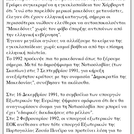
Γράφει συγκεκριμένα η εγκυκλοπαίδεια του Χάρβαρντ
ότι "ενώ στο παρελθόν μερικοί μακεδόνες μετανάστες,
έλεγαν ότι έχουν ελληνική καταγωγή, σήμερα οι
περισσότεροι νιώθουν ελεύθεροι να αυτοαποκαλούνται
"Μακεδόνες" χωρίς τον φόβο ύπαρξης αντιποίνων από
την ελληνική κυβέρνηση".
'Εγιναν μεγάλοι αγώνες να αλλάξουμε το κείμενο της
εγκυκλοπαίδειας χωρίς καμιά βοήθεια από την επίσημη
ελληνική πολιτεία.
Το 1992 προέκυψε πια το μακεδονικό όπως το ξέρουμε
σήμερα. Μετά το δημοψήφισμα της Νοτιοσλαβίας (των
Σκοπίων) στις 7 Σεπτεμβρίου 1991, για κήρυξη
ανεξάρτητου κράτους με την ονομασία "Δημοκρατία της
Μακεδονίας", συνέβησαν τα ακόλουθα.
Στις 16 Δεκεμβρίου 1991, το συμβούλιο των υπουργών
Εξωτερικών της Ευρώπης ψήφισαν ομόφωνα ότι δεν θα
αναγνωρίσουν όνομα για τη Νοτιοσλαβία που μπορεί να
έχει "εδαφικές διεκδικήσεις στο μέλλον".
Στις 2 Φεβρουαρίου 1992, οι υπουργοί εξωτερικών της
ΕΟΚ ανέθεσαν στον τότε υπουργό Εξωτερικών της
Πορτογαλίας Ζουάο Πινέϊρο να προτείνει λύση για το