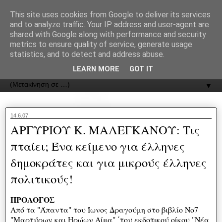
recJPp8XvMXop0y2Y7vHbTA_Phw
This site uses cookies from Google to deliver its services
and to analyze traffic. Your IP address and user-agent are
ΟΔΟΣ
shared with Google along with performance and security
metrics to ensure quality of service, generate usage
statistics, and to detect and address abuse.
Εφημερίδα της Καστοριάς | ODOS Newspaper of Castoria
LEARN MORE
GOT IT
▼
14.6.07
ΑΡΓΥΡΙΟΥ Κ. ΜΑΛΕΓΚΑΝΟΥ: Τις
πταίει; Ένα κείμενο για έλληνες
δημοκράτες και για μικρούς έλληνες
πολιτικούς!
ΠΡΟΛΟΓΟΣ
Από τα "Άπαντα" του Ίωνος Δραγούμη στο βιβλίο Νο7
"Μαρτύρων και Ηρώων Αίμα" ΄του εκδοτικού οίκου "Νέα