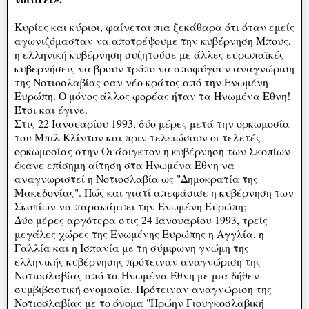
Κυρίες και κύριοι, φαίνεται πια ξεκάθαρα ότι όταν εμείς
αγωνιζόμασταν να αποτρέψουμε την κυβέρνηση Μπους,
η ελληνική κυβέρνηση συζητούσε με άλλες ευρωπαϊκές
κυβερνήσεις να βρουν τρόπο να αποφύγουν αναγνώριση
της Νοτιοσλαβίας σαν νέο κράτος από την Ενωμένη
Ευρώπη. Ο μόνος άλλος φορέας ήταν τα Ηνωμένα Έθνη!
Έτσι και έγινε.
Στις 22 Ιανουαρίου 1993, δύο μέρες μετά την ορκωμοσία
του Μπιλ Κλίντον και πριν τελειώσουν οι τελετές
ορκωμοσίας στην Ουάσιγκτον η κυβέρνηση των Σκοπίων
έκανε επίσημη αίτηση στα Ηνωμένα Εθνη να
αναγνωριστεί η Νοτιοσλαβία ως "Δημοκρατία της
Μακεδονίας". Πώς και γιατί απεφάσισε η κυβέρνηση των
Σκοπίων να παρακάμψει την Ενωμένη Ευρώπη;
Δύο μέρες αργότερα στις 24 Ιανουαρίου 1993, τρείς
μεγάλες χώρες της Ενωμένης Ευρώπης η Αγγλία, η
Γαλλία και η Ισπανία με τη σύμφωνη γνώμη της
ελληνικής κυβέρνησης πρότειναν αναγνώριση της
Νοτιοσλαβίας από τα Ηνωμένα Έθνη με μια δήθεν
συμβιβαστική ονομασία. Πρότειναν αναγνώριση της
Νοτιοσλαβίας με το όνομα "Πρώην Γιουγκοσλαβική