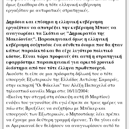
όμως ξεκάθαρο ότι η τότε ελληνική κυβέρνηση
εργαζόταν με αντιφατικές στρατηγικές.
Δημόσια και επίσημα η ελληνική κυβέρνηση
εργαζόταν να αποτρέψει την κυβέρνηση Μπους να
αναγνωρίσει τα Σκόπια ως "Δημοκρατία της
Μακεδονίας". Παρασκηνιακά όμως η ελληνική
κυβέρνηση συζητούσε ένα σύνθετο όνομα που θα ήταν
κάπως παραδεκτό και θα είχε λιγότερο πολιτικό
κόστος. Είναι τώρα προφανές ότι αυτή η στρατηγική
εφαρμόστηκε παρασκηνιακά για αρκετό χρονικό
διάστημα από τον τότε έλληνα πρωθυπουργό.
Ακούστε τι είπε σε μια πρόσφατη δήλωσή του ο τότε
υπουργός Εξωτερικών της Ελλάδος Αντώνης Σαμαράς,
στην εκπομπή "Οι Φάκελοι" του Αλέξη Παπαχελά στο
τηλεοπτικό κανάλι Μega στις 16/11/2004:
«Εκείνη την στιγμή στη σύσκεψη αυτή (6 Μαρτίου)
ενόψει του γεγονότος ότι εγώ έπρεπε σε τρεις ημέρες να
πάω στις Βρυξέλες να συζητήσω με Μπέϊκερ και
υπουργούς των Εξωτερικών, ο Μητσοτάκης λέει πρέπει
να έχουμε μια δεύτερη γραμμή άμυνας. Τι θα γίνει εάν
οι Αμερικανοί δεν θελήσουν να αναγνωρίσουν αυτό το