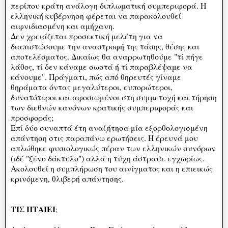
περίπου κράτη ανάλογη διπλωματική συμπεριφορά. Η
ελληνική κυβέρνηση φέρεται να παρακολουθεί
αιφνιδιασμένη και αμήχανη.
Δεν χρειάζεται προσεκτική μελέτη για να
διαπιστώσουμε την αναστροφή της τάσης, θέσης και
αποτελέσματος. Δικαίως θα αναρρωτηθούμε "τί πήγε
λάθος, τί δεν κάναμε σωστά ή τί παραβλέψαμε να
κάνουμε". Πράγματι, πώς από θηρευτές γίναμε
θηράματα όντας μεγαλύτεροι, ευπορώτεροι,
δυνατότεροι και αφοσιωμένοι στη συμμετοχή και τήρηση
των διεθνών κανόνων κρατικής συμπεριφοράς και
προσφοράς;
Επί δύο συναπτά έτη αναζήτησα μία εξορθολογισμένη
απάντηση στις παραπάνω ερωτήσεις. Η έρευνά μου
απλώθηκε φυσιολογικώς πέραν των ελληνικών συνόρων
(ιδέ "ξένο δάκτυλο") αλλά η τύχη άστραψε εγχωρίως.
Ακολουθεί η συμπλήρωση του αινίγματος και η επιεικώς
κρινόμενη, θλιβερή απάντησης.
ΤΙΣ ΠΤΑΙΕΙ
;