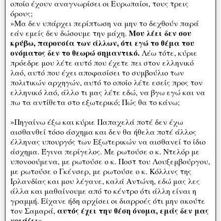
οποίο έχουν αναγνωρίσει οι Ευρωπαίοι, τους τρεις
όρους;
»Μα δεν υπάρχει περίπτωση να μην το δεχθούν παρά
Μου λέει δεν σου
εάν εμείς δεν δώσουμε την μάχη.
κρύβω, παρουσία των άλλων, ότι εγώ το θέμα του
ονόματος δεν το θεωρώ σημαντικό.
Λέω τότε, κύριε
πρόεδρε μου λέτε αυτό που έχετε πει στον ελληνικό
λαό, αυτό που έχει αποφασίσει το συμβούλιο των
πολιτικών αρχηγών, αυτό το οποίο λέτε εσείς προς τον
ελληνικό λαό, άλλο τι μας λέτε εδώ, να βγω εγώ και να
πω τα αντίθετα στο εξωτερικό; Πώς θα το κάνω;
»Πηγαίνω έξω και κύριε Παπαχελά ποτέ δεν έχω
αισθανθεί τόσο άσχημα και δεν θα ήθελα ποτέ άλλος
έλληνας υπουργός των Εξωτερικών να αισθανεί το ίδιο
άσχημα. Έγινα περίγελος. Με ρωτούσε ο κ. Ντελόρ με
υπονοούμενα, με ρωτούσε ο κ. Ποστ του Λουξεμβούργου,
με ρωτούσε ο Γκένσερ, με ρωτούσε ο κ. Κόλλινς της
Ιρλανδίας και μου λέγανε, καλά Αντώνη, εδώ μας λες
άλλα και μαθαίνουμε από το κέντρο ότι άλλη είναι η
γραμμή. Είχανε ήδη αρχίσει οι διαρροές ότι μην ακούτε
αυτός έχει την θέση όνομα, εμάς δεν μας
τον Σαμαρά,
νοιάζει».