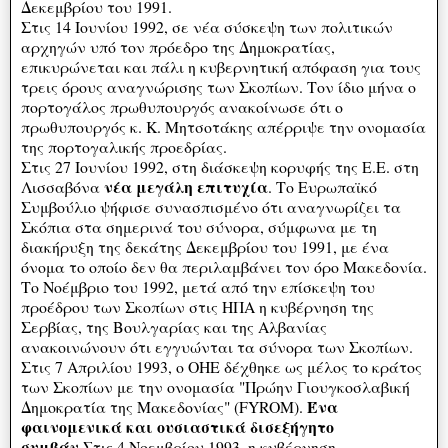
Δεκεμβρίου του 1991.
Στις 14 Ιουνίου 1992, σε νέα σύσκεψη των πολιτικών
αρχηγών υπό τον πρόεδρο της Δημοκρατίας,
επικυρώνεται και πάλι η κυβερνητική απόφαση για τους
τρεις όρους αναγνώρισης των Σκοπίων. Τον ίδιο μήνα ο
πορτογάλος πρωθυπουργός ανακοίνωσε ότι ο
πρωθυπουργός κ. Κ. Μητσοτάκης απέρριψε την ονομασία
της πορτογαλικής προεδρίας.
Στις 27 Ιουνίου 1992, στη διάσκεψη κορυφής της Ε.Ε. στη
νέα μεγάλη επιτυχία
Λισσαβόνα
. Το Ευρωπαϊκό
Συμβούλιο ψήφισε συνασπισμένο ότι αναγνωρίζει τα
Σκόπια στα σημερινά του σύνορα, σύμφωνα με τη
διακήρυξη της δεκάτης Δεκεμβρίου του 1991, με ένα
όνομα το οποίο δεν θα περιλαμβάνει τον όρο Μακεδονία.
Το Νοέμβριο του 1992, μετά από την επίσκεψη του
προέδρου των Σκοπίων στις ΗΠΑ η κυβέρνηση της
Σερβίας, της Βουλγαρίας και της Αλβανίας
ανακοινώνουν ότι εγγυώνται τα σύνορα των Σκοπίων.
Στις 7 Απριλίου 1993, ο ΟΗΕ δέχθηκε ως μέλος το κράτος
των Σκοπίων με την ονομασία "Πρώην Γιουγκοσλαβική
Ένα
Δημοκρατία της Μακεδονίας" (FYROM).
φαινομενικά και ουσιαστικά δισεξήγητο
συμβάν.
Στις 4 Νοεμβρίου 1993, η κυβέρνηση