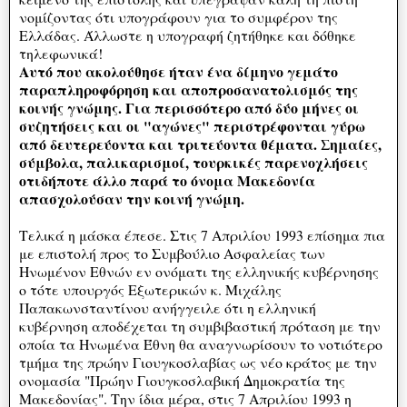
νομίζοντας ότι υπογράφουν για το συμφέρον της
Ελλάδας. Άλλωστε η υπογραφή ζητήθηκε και δόθηκε
τηλεφωνικά!
Αυτό που ακολούθησε ήταν ένα δίμηνο γεμάτο
παραπληροφόρηση και αποπροσανατολισμός της
κοινής γνώμης. Για περισσότερο από δύο μήνες οι
συζητήσεις και οι "αγώνες" περιστρέφονται γύρω
από δευτερεύοντα και τριτεύοντα θέματα. Σημαίες,
σύμβολα, παλικαρισμοί, τουρκικές παρενοχλήσεις
οτιδήποτε άλλο παρά το όνομα Μακεδονία
απασχολούσαν την κοινή γνώμη.
Τελικά η μάσκα έπεσε. Στις 7 Απριλίου 1993 επίσημα πια
με επιστολή προς το Συμβούλιο Ασφαλείας των
Ηνωμένον Εθνών εν ονόματι της ελληνικής κυβέρνησης
ο τότε υπουργός Εξωτερικών κ. Μιχάλης
Παπακωνσταντίνου ανήγγειλε ότι η ελληνική
κυβέρνηση αποδέχεται τη συμβιβαστική πρόταση με την
οποία τα Ηνωμένα Έθνη θα αναγνωρίσουν το νοτιότερο
τμήμα της πρώην Γιουγκοσλαβίας ως νέο κράτος με την
ονομασία "Πρώην Γιουγκοσλαβική Δημοκρατία της
Μακεδονίας". Την ίδια μέρα, στις 7 Απριλίου 1993 η