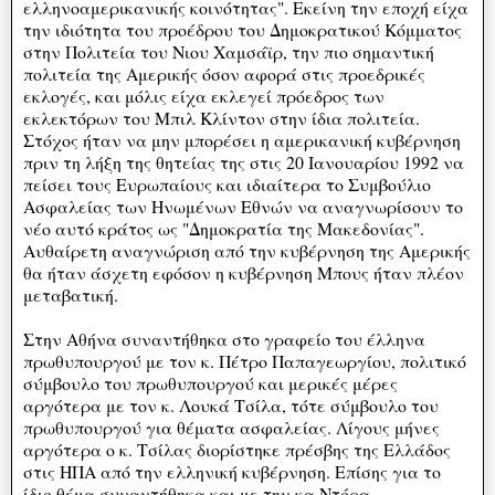
ελληνοαμερικανικής κοινότητας". Εκείνη την εποχή είχα
την ιδιότητα του προέδρου του Δημοκρατικού Κόμματος
στην Πολιτεία του Νιου Χαμσάϊρ, την πιο σημαντική
πολιτεία της Αμερικής όσον αφορά στις προεδρικές
εκλογές, και μόλις είχα εκλεγεί πρόεδρος των
εκλεκτόρων του Μπιλ Κλίντον στην ίδια πολιτεία.
Στόχος ήταν να μην μπορέσει η αμερικανική κυβέρνηση
πριν τη λήξη της θητείας της στις 20 Ιανουαρίου 1992 να
πείσει τους Ευρωπαίους και ιδιαίτερα το Συμβούλιο
Ασφαλείας των Ηνωμένων Εθνών να αναγνωρίσουν το
νέο αυτό κράτος ως "Δημοκρατία της Μακεδονίας".
Αυθαίρετη αναγνώριση από την κυβέρνηση της Αμερικής
θα ήταν άσχετη εφόσον η κυβέρνηση Μπους ήταν πλέον
μεταβατική.
Στην Αθήνα συναντήθηκα στο γραφείο του έλληνα
πρωθυπουργού με τον κ. Πέτρο Παπαγεωργίου, πολιτικό
σύμβουλο του πρωθυπουργού και μερικές μέρες
αργότερα με τον κ. Λουκά Τσίλα, τότε σύμβουλο του
πρωθυπουργού για θέματα ασφαλείας. Λίγους μήνες
αργότερα ο κ. Τσίλας διορίστηκε πρέσβης της Ελλάδος
στις ΗΠΑ από την ελληνική κυβέρνηση. Επίσης για το
ίδιο θέμα συναντήθηκα και με την κα Ντόρα