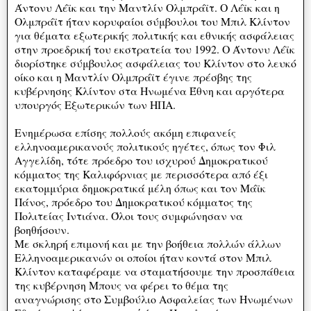
Άντονυ Λέϊκ και την Μαντλίν Ολμπράϊτ. O Λέϊκ και η
Ολμπράϊτ ήταν κορυφαίοι σύμβουλοι του Μπιλ Κλίντον
για θέματα εξωτερικής πολιτικής και εθνικής ασφάλειας
στην προεδρική του εκστρατεία του 1992. Ο Άντονυ Λέϊκ
διορίστηκε σύμβουλος ασφάλειας του Κλίντον στο λευκό
οίκο και η Μαντλίν Ολμπράϊτ έγινε πρέσβης της
κυβέρνησης Κλίντον στα Ηνωμένα Έθνη και αργότερα
υπουργός Εξωτερικών των ΗΠΑ.
Ενημέρωσα επίσης πολλούς ακόμη επιφανείς
ελληνοαμερικανούς πολιτικούς ηγέτες, όπως τον Φιλ
Αγγελίδη, τότε πρόεδρο του ισχυρού Δημοκρατικού
κόμματος της Καλιφόρνιας με περισσότερα από έξι
εκατομμύρια δημοκρατικά μέλη όπως και τον Μάϊκ
Πάνος, πρόεδρο του Δημοκρατικού κόμματος της
Πολιτείας Ιντιάνα. Όλοι τους συμφώνησαν να
βοηθήσουν.
Με σκληρή επιμονή και με την βοήθεια πολλών άλλων
Ελληνοαμερικανών οι οποίοι ήταν κοντά στον Μπιλ
Κλίντον καταφέραμε να σταματήσουμε την προσπάθεια
της κυβέρνηση Μπους να φέρει το θέμα της
αναγνώρισης στο Συμβούλιο Ασφαλείας των Ηνωμένων