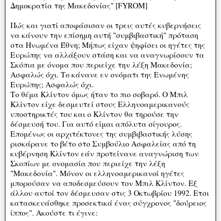
Δημοκρατία της Μακεδονίας" [FYROM]
Πώς και γιατί αποφάσισαν οι τρεις αυτές κυβερνήσεις
να κάνουν την επίσημη αυτή "συμβιβαστική" πρόταση
στα Ηνωμένα Έθνη; Μήπως είχαν ψηφίσει οι ηγέτες της
Ευρώπης να αλλάξουν στάση και να αναγνωρίσουν τα
Σκόπια με όνομα που περιείχε την λέξη Μακεδονία;
Ασφαλώς όχι. Το κάνανε εν ονόματι της Ενωμένης
Ευρώπης; Ασφαλώς όχι.
Το θέμα Κλίντον όμως ήταν το πιο σοβαρό. Ο Μπιλ
Κλίντον είχε δεσμευτεί στους Ελληνοαμερικανούς
υποστηρικτές του και ο Κλίντον θα τηρούσε την
δέσμευσή του. Για αυτό είμαι απόλυτα σίγουρος.
Επομένως οι αρχιτέκτονες της συμβιβαστικής λύσης
ρισκάρανε το βέτο στο Συμβούλιο Ασφαλείας από τη
κυβέρνηση Κλίντον εάν προτείνανε αναγνώριση των
Σκοπίων με ονομασία που περιείχε την λέξη
"Μακεδονία". Μόνον οι ελληνοαμερικανοί ηγέτες
μπορούσαν να αποδεσμεύσουν τον Μπιλ Κλίντον. Εξ
άλλου αυτοί τον δέσμευσαν στις 3 Οκτωβρίου 1992. Ετσι
κατασκευάσθηκε προσεκτικά ένας σύγχρονος "δούρειος
ίππος". Ακούστε τι έγινε: