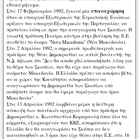
εθνικό μήνυμα.
υπαναχώρηση
Στις 17 Φεβρουαρίου 1992, ξεκινά μία
όταν οι υπουργοί Εξωτερικών της Ευρωπαϊκής Ενώσεως
ορίζουν τον υπουργό Εξωτερικών της Πορτογαλίας να
προτείνει λύση ως προς την αναγνώριση των Σκοπίων. Η
γνωστή πρόταση Πινεϊρο, κόντρα στην βούληση της Ε.Ε.
συνθέτει το όνομα "Νova Macedonia" (Νέα Μακεδονία).
Στις 2 Απριλίου 1992, ο σημερινός πρωθυπουργός και
πρόεδρος της Νέας Δημοκρατίας ως απλός βουλευτής της
Ν.Δ. δήλωσε ότι "Δεν θα αποδεχθώ οποιαδήποτε λύση για
το θέμα των Σκοπίων, που θα είχε σαν παράγωγο του
ονόματος Μακεδονία. Η Ελλάδα πρέπει να ασκήσει βέτο,
αν οι χώρες της Κοινότητας αποφασίσουν να
αναγνωρίσουν τη Δημοκρατία των Σκοπίων υπό
οιοδήποτε όνομα που θα έφερε παράγωγο του όρου
Μακεδονία".
Στις 13 Απριλίου 1992 λαμβάνει μέρος η δεύτερη
σύσκεψη των πολιτικών αρχηγών υπό τον πρόεδρο της
Δημοκρατίας κ. Κωνσταντίνο Καραμανλή όπου όλα τα
κόμματα, εξαιρουμένου του ΚΚΕ, αποφάσισαν ότι η
Ελλάδα δεν θα αναγνωρίσει τα Σκόπια αν δεν
ικανοποιηθούν οι 3 όροι που είχε θέσει στην Ε.Ε. στις 16