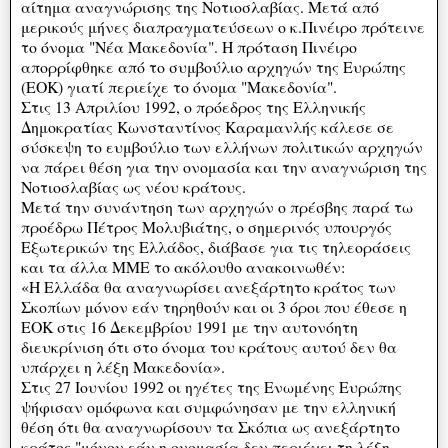
αίτημα αναγνώρισης της Νοτιοσλαβίας. Μετά από
μερικούς μήνες διαπραγματεύσεων ο κ.Πινέιρο πρότεινε
το όνομα "Νέα Μακεδονία". Η πρόταση Πινέιρο
απορρίφθηκε από το συμβούλιο αρχηγών της Ευρώπης
(ΕΟΚ) γιατί περιείχε το όνομα "Μακεδονία".
Στις 13 Απριλίου 1992, ο πρόεδρος της Ελληνικής
Δημοκρατίας Κωνσταντίνος Καραμανλής κάλεσε σε
σύσκεψη το ευμβούλιο των ελλήνων πολιτικών αρχηγών
να πάρει θέση για την ονομασία και την αναγνώριση της
Νοτιοσλαβίας ως νέου κράτους.
Μετά την συνάντηση των αρχηγών ο πρέσβης παρά τω
προέδρω Πέτρος Μολυβιάτης, ο σημερινός υπουργός
Εξωτερικών της Ελλάδος, διάβασε για τις τηλεοράσεις
και τα άλλα ΜΜΕ το ακόλουθο ανακοινωθέν:
«Η Ελλάδα θα αναγνωρίσει ανεξάρτητο κράτος των
Σκοπίων μόνον εάν τηρηθούν και οι 3 όροι που έθεσε η
ΕΟΚ στις 16 Δεκεμβρίου 1991 με την αυτονόητη
διευκρίνιση ότι στο όνομα του κράτους αυτού δεν θα
υπάρχει η λέξη Μακεδονία».
Στις 27 Ιουνίου 1992 οι ηγέτες της Ενωμένης Ευρώπης
ψήφισαν ομόφωνα και συμφώνησαν με την ελληνική
θέση ότι θα αναγνωρίσουν τα Σκόπια ως ανεξάρτητο
κράτος "μόνον εάν η ονομασία δεν περιέχει τη λέξη