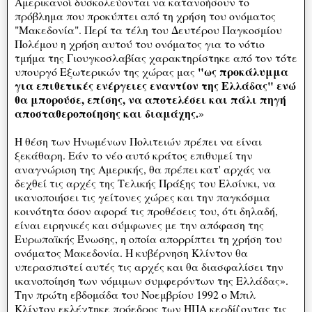
Αμερικανοί δυσκολεύονται να κατανοήσουν το
πρόβλημα που προκύπτει από τη χρήση του ονόματος
"Μακεδονία". Περί τα τέλη του Δευτέρου Παγκοσμίου
Πολέμου η χρήση αυτού του ονόματος για το νότιο
τμήμα της Γιουγκοσλαβίας χαρακτηρίστηκε από τον τότε
"ως προκάλυμμα
υπουργό Εξωτερικών της χώρας μας
για επιθετικές ενέργειες εναντίον της Ελλάδας" ενώ
θα μπορούσε, επίσης, να αποτελέσει και πάλι πηγή
αποσταθεροποίησης και διαμάχης.
»
Η θέση των Ηνωμένων Πολιτειών πρέπει να είναι
ξεκάθαρη. Εάν το νέο αυτό κράτος επιθυμεί την
αναγνώριση της Αμερικής, θα πρέπει κατ' αρχάς να
δεχθεί τις αρχές της Τελικής Πράξης του Ελσίνκι, να
ικανοποιήσει τις γείτονες χώρες και την παγκόσμια
κοινότητα όσον αφορά τις προθέσεις του, ότι δηλαδή,
είναι ειρηνικές και σύμφωνες με την απόφαση της
Ευρωπαϊκής Ένωσης, η οποία απορρίπτει τη χρήση του
ονόματος Μακεδονία. Η κυβέρνηση Κλίντον θα
υπερασπιστεί αυτές τις αρχές και θα διασφαλίσει την
ικανοποίηση των νόμιμων συμφερόντων της Ελλάδας».
Την πρώτη εβδομάδα του Νοεμβρίου 1992 ο Μπιλ
Κλίντον εκλέχτηκε πρόεδρος των ΗΠΑ κερδίζοντας τις