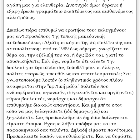
αγάπη μας για ελευθερία. Δυστυχώς όμως έγραψε ή
εξαργύρωσε γραμμάτειο σκεπτόμενος και αισθανόμενος
αλλοτρόπως.
Δικαίως τώρα επιθυμώ να ερωτήσω τους εκλεγμένους
μας αντιπροσώπους της τοπικής μακεδονικής
αυτοδιοικήσεως: Αξιότιμοι κύριοι της συμπολίτευσης και
αντιπολίτευσης από το 1989 έως σήμερα, γνωρίζατε το
θέμα και την εξέλιξή του ναι ή όχι; Εάν ναι, γιατί το
αποσιωπήσατε; Εάν όχι, νομίζετε ότι κάνετε την
δουλειά για την οποία σας τοποθέτησαν οι έλληνες
πολίτες επαρκώς, υπευθύνως και αποτελεσματικώς; Σας
γνωστοποιούμε λοιπόν (ο πληθυντικός χρόνος πλέον
αναφέρεται στην "κριτική μάζα" πολιτών που
ενδιαφέρονται, αγωνιούν, συγκινούνται και οργίζονται)
κύριοι βουλευτές, νομάρχες και δήμαρχοι ότι
επιθυμούμε διακαώς απαντήσεις. Και μή μπήτε στον
κόπο να μας ξελογιάσετε (ιδέ δημαγωγία) και
ξεγελάσετε. Σας προσκαλούμε σε δημόσιο διάλογο και
είμαστε έτοιμοι. Έχουμε λάβει υπόψην μας και το
παρασκηνιακό σας ταλέντο. Δηλαδή είμαστε πανέτοιμοι.
Προσκαλείστε λοιπόν να ευθυδικήσετε. Και να θυμάστε,