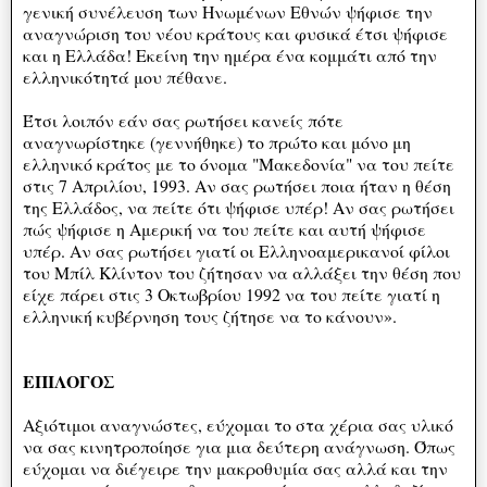
γενική συνέλευση των Ηνωμένων Εθνών ψήφισε την
αναγνώριση του νέου κράτους και φυσικά έτσι ψήφισε
και η Ελλάδα! Εκείνη την ημέρα ένα κομμάτι από την
ελληνικότητά μου πέθανε.
Έτσι λοιπόν εάν σας ρωτήσει κανείς πότε
αναγνωρίστηκε (γεννήθηκε) το πρώτο και μόνο μη
ελληνικό κράτος με το όνομα "Μακεδονία" να του πείτε
στις 7 Απριλίου, 1993. Αν σας ρωτήσει ποια ήταν η θέση
της Ελλάδος, να πείτε ότι ψήφισε υπέρ! Αν σας ρωτήσει
πώς ψήφισε η Αμερική να του πείτε και αυτή ψήφισε
υπέρ. Αν σας ρωτήσει γιατί οι Ελληνοαμερικανοί φίλοι
του Μπίλ Κλίντον του ζήτησαν να αλλάξει την θέση που
είχε πάρει στις 3 Οκτωβρίου 1992 να του πείτε γιατί η
ελληνική κυβέρνηση τους ζήτησε να το κάνουν».
ΕΠΙΛΟΓΟΣ
Αξιότιμοι αναγνώστες, εύχομαι το στα χέρια σας υλικό
να σας κινητροποίησε για μια δεύτερη ανάγνωση. Όπως
εύχομαι να διέγειρε την μακροθυμία σας αλλά και την