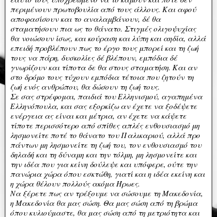
περιμένουν πρωτοβουλία από τους άλλους. Και αφού
αποφασίσουν και το αναλαμβάνουν, δέ θα
σταματήσουν πια ως το θάνατο. Στιγμές ολιγοψυχίας
θα νοιώσουν ίσως, και κούραση και λύπη και αηδία, αλλά
επειδή προβλέπουν πως το έργο τους μπορεί και τη ζωή
τους να πάρη, δυσκολίες δέ βλέπουν, εμπόδια δέ
γνωρίζουν και τίποτα δε θα στους σταματήση. Και αν
στο δρόμο τους τύχουν εμπόδια τέτοια που ζητούν τη
ζωή ενός ανθρώπου, θα δώσουν τη ζωή τους.
Σε σας στρέφομαι, παιδιά του Ελληνισμού, αγαπημένα
Ελληνόπουλα, και σας εξορκίζω αν έχετε να ξοδέψετε
ενέργεια ας είναι και μέτρια, αν έχετε να κάψετε
τίποτε περισσότερο από σπίθες απλές ενθουσιασμό μη
λησμονείτε ποτέ το θάνατο του Παλικαριού, αλλά προ
πάντων μη λησμονείτε τη ζωή του, τον ενθουσιασμό του
δηλαδή και τη δύναμη και την τόλμη, μη λησμονείτε και
την ιδέα που για κείνη δούλεψε και υπόφερε, ούτε την
πανώρια χώρα όπου εσκτώθη, γιατί και η ιδέα εκείνη και
η χώρα θέλουν πολλούς ακόμα Ήρωες.
Να ξέρετε πως αν τρέξουμε να σώσουμε τη Μακεδονία,
η Μακεδονία θα μας σώση. Θα μας σώση από τη βρώμα
όπου κυλιούμαστε, θα μας σώση από τη μετριότητα και