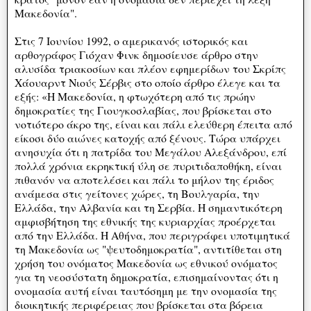
Μακεδονία".
Στις 7 Ιουνίου 1992, ο αμερικανός ιστορικός και
αρθογράφος Γιόχαν Φινκ δημοσίευσε άρθρο στην
αλυσίδα τριακοσίων και πλέον εφημερίδων του Σκρίπς
Χάουαρντ Νιούς Σέρβις στο οποίο άρθρο έλεγε και τα
εξής: «Η Μακεδονία, η φτωχότερη από τις πρώην
δημοκρατίες της Γιουγκοσλαβίας, που βρίσκεται στο
νοτιότερο άκρο της, είναι και πάλι ελεύθερη έπειτα από
είκοσι δύο αιώνες κατοχής από ξένους. Τώρα υπάρχει
ανησυχία ότι η πατρίδα του Μεγάλου Αλεξάνδρου, επί
πολλά χρόνια εκρηκτική ύλη σε πυριτιδαποθήκη, είναι
πιθανόν να αποτελέσει και πάλι το μήλον της έριδος
ανάμεσα στις γείτονες χώρες, τη Βουλγαρία, την
Ελλάδα, την Αλβανία και τη Σερβία. Η σημαντικότερη
αμφισβήτηση της εθνικής της κυριαρχίας προέρχεται
από την Ελλάδα. Η Αθήνα, που περιγράφει υποτιμητικά
τη Μακεδονία ως "ψευτοδημοκρατία", αντιτίθεται στη
χρήση του ονόματος Μακεδονία ως εθνικού ονόματος
για τη νεοσύστατη δημοκρατία, επισημαίνοντας ότι η
ονομασία αυτή είναι ταυτόσημη με την ονομασία της
διοικητικής περιφέρειας που βρίσκεται στα βόρεια