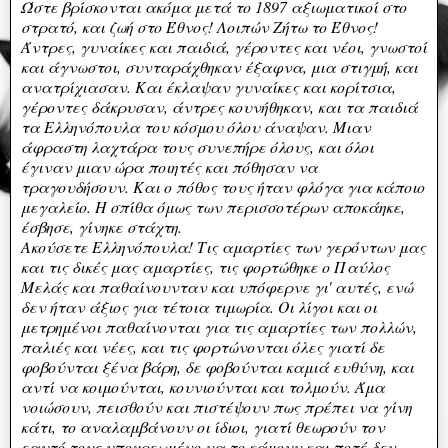
Ώστε βρίσκονται ακόμα μετά το 1897 αξιωματικοί στο
στρατό, και ζωή στο Έθνος! Λοιπών Ζήτω το Έθνος!
Άντρες, γυναίκες και παιδιά, γέροντες και νέοι, γνωστοί
και άγνωστοι, συνταράχθηκαν έξαφνα, μια στιγμή, και
ανατρίχιασαν. Και έκλαψαν γυναίκες και κορίτσια,
γέροντες δάκρυσαν, άντρες κουνήθηκαν, και τα παιδιά
τα Ελληνόπουλα του κόσμου όλου άναψαν. Μιαν
άφραστη λαχτάρα τους συνεπήρε όλους, και όλοι
έγιναν μιαν ώρα ποιητές και πόθησαν να
τραγουδήσουν. Και ο πόθος τους ήταν φλόγα για κάποιο
μεγαλείο. Η σπίθα όμως των περισσοτέρων αποκάηκε,
έσβησε, γίνηκε στάχτη.
Ακούσετε Ελληνόπουλα! Τις αμαρτίες των γερόντων μας
και τις δικές μας αμαρτίες, τις φορτώθηκε ο Παύλος
Μελάς και παθαίνουνταν και υπόφερνε γι' αυτές, ενώ
δεν ήταν άξιος για τέτοια τιμωρία. Οι λίγοι και οι
μετρημένοι παθαίνονται για τις αμαρτίες των πολλών,
παλιές και νέες, και τις φορτώνονται όλες γιατί δε
φοβούνται ξένα βάρη, δε φοβούνται καμιά ευθύνη, και
αντί να κοιμούνται, κουνιούνται και τολμούν. Άμα
νοιώσουν, πεισθούν και πιστέψουν πως πρέπει να γίνη
κάτι, το αναλαμβάνουν οι ίδιοι, γιατί θεωρούν τον
εαυτό τους υποχρεωμένο να το κάμουν και ποτέ δεν