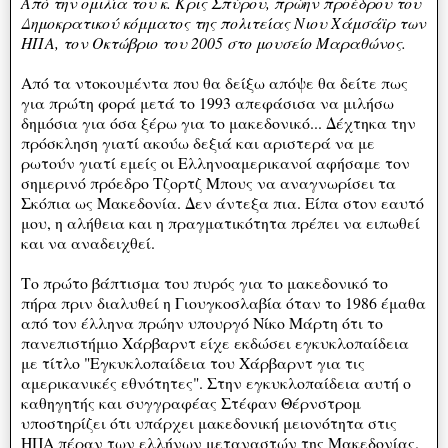
Από την ομιλία του κ. Κρις Σπύρου, πρώην προέδρου του
Δημοκρατικού κόμματος της πολιτείας Νιου Χάμσάϊρ των
ΗΠΑ, τον Οκτώβριο του 2005 στο μουσείο Μαραθώνος.
Από τα ντοκουμέντα που θα δείξω απόψε θα δείτε πως
για πρώτη φορά μετά το 1993 απεφάσισα να μιλήσω
δημόσια για όσα ξέρω για το μακεδονικό... Δέχτηκα την
πρόσκληση γιατί ακούω δεξιά και αριστερά να με
ρωτούν γιατί εμείς οι Ελληνοαμερικανοί αφήσαμε τον
σημερινό πρόεδρο Τζορτζ Μπους να αναγνωρίσει τα
Σκόπια ως Μακεδονία. Δεν άντεξα πια. Είπα στον εαυτό
μου, η αλήθεια και η πραγματικότητα πρέπει να ειπωθεί
και να αναδειχθεί.
Το πρώτο βάπτισμα του πυρός για το μακεδονικό το
πήρα πριν διαλυθεί η Γιουγκοσλαβία όταν το 1986 έμαθα
από τον έλληνα πρώην υπουργό Νίκο Μάρτη ότι το
πανεπιστήμιο Χάρβαρντ είχε εκδώσει εγκυκλοπαίδεια
με τίτλο "Εγκυκλοπαίδεια του Χάρβαρντ για τις
αμερικανικές εθνότητες". Στην εγκυκλοπαίδεια αυτή ο
καθηγητής και συγγραφέας Στέφαν Θέρνστρομ
υποστηρίζει ότι υπάρχει μακεδονική μειονότητα στις
ΗΠΑ πέραν των ελλήνων μεταναστών της Μακεδονίας.