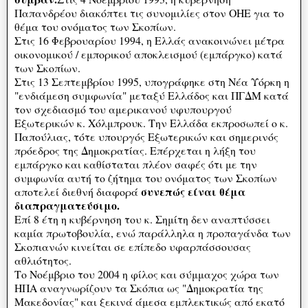
Παπανδρέου διακόπτει τις συνομιλίες στον ΟΗΕ για το
θέμα του ονόματος των Σκοπίων.
Στις 16 Φεβρουαρίου 1994, η Ελλάς ανακοινώνει μέτρα
οικονομικού / εμπορικού αποκλεισμού (εμπάργκο) κατά
των Σκοπίων.
Στις 13 Σεπτεμβρίου 1995, υπογράφηκε στη Νέα Υόρκη η
"ενδιάμεση συμφωνία" μεταξύ Ελλάδος και ΠΓΔΜ κατά
τον σχεδιασμό του αμερικανού υφυπουργού
Εξωτερικών κ. Χόλμπρουκ. Την Ελλάδα εκπροσωπεί ο κ.
Παπούλιας, τότε υπουργός Εξωτερικών και σημερινός
πρόεδρος της Δημοκρατίας. Επέρχεται η λήξη του
εμπάργκο και καθίσταται πλέον σαφές ότι με την
συμφωνία αυτή το ζήτημα του ονόματος των Σκοπίων
συνεπώς είναι θέμα
αποτελεί διεθνή διαφορά
διαπραγματεύσιμο.
Επί 8 έτη η κυβέρνηση του κ. Σημίτη δεν αναπτύσσει
καμία πρωτοβουλία, ενώ παράλληλα η προπαγάνδα των
Σκοπιανών κινείται σε επίπεδο υφαρπάσσουσας
αθλιότητος.
Το Νοέμβριο του 2004 η φίλος και σύμμαχος χώρα των
ΗΠΑ αναγνωρίζουν τα Σκόπια ως "Δημοκρατία της
Μακεδονίας" και ξεκινά άμεσα εμπλεκτικώς από εκατό