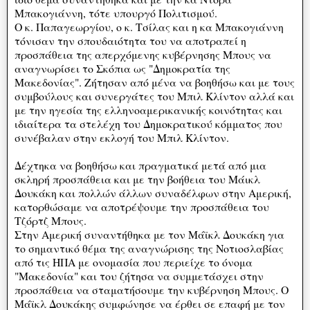
Μπακογιάννη, τότε υπουργό Πολιτισμού.
Ο κ. Παπαγεωργίου, ο κ. Τσίλας και η κα Μπακογιάννη
τόνισαν την σπουδαιότητα του να αποτραπεί η
προσπάθεια της απερχόμενης κυβέρνησης Μπους να
αναγνωρίσει το Σκόπια ως "Δημοκρατία της
Μακεδονίας". Ζήτησαν από μένα να βοηθήσω και με τους
συμβούλους και συνεργάτες του Μπιλ Κλίντον αλλά και
με την ηγεσία της ελληνοαμερικανικής κοινότητας και
ιδιαίτερα τα στελέχη του Δημοκρατικού κόμματος που
συνέβαλαν στην εκλογή του Μπιλ Κλίντον.
Δέχτηκα να βοηθήσω και πραγματικά μετά από μια
σκληρή προσπάθεια και με την βοήθεια του Μάικλ
Δουκάκη και πολλών άλλων συναδέλφων στην Αμερική,
κατορθώσαμε να αποτρέψουμε την προσπάθεια του
Τζόρτζ Μπους.
Στην Αμερική συναντήθηκα με τον Μάϊκλ Δουκάκη για
το σημαντικό θέμα της αναγνώρισης της Νοτιοσλαβίας
από τις ΗΠΑ με ονομασία που περιείχε το όνομα
"Μακεδονία" και του ζήτησα να συμμετάσχει στην
προσπάθεια να σταματήσουμε την κυβέρνηση Μπους. Ο
Μάϊκλ Δουκάκης συμφώνησε να έρθει σε επαφή με τον