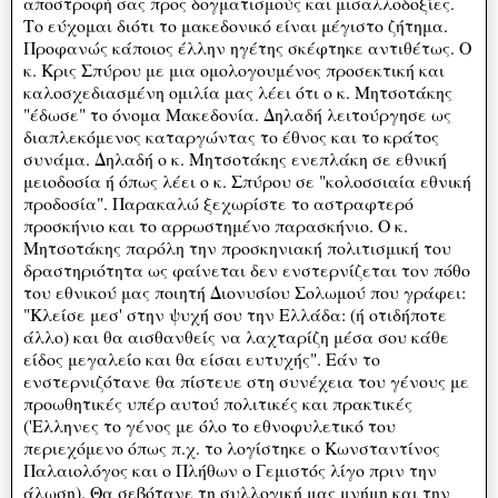
αποστροφή σας προς δογματισμούς και μισαλλοδοξίες.
Το εύχομαι διότι το μακεδονικό είναι μέγιστο ζήτημα.
Προφανώς κάποιος έλλην ηγέτης σκέφτηκε αντιθέτως. Ο
κ. Κρις Σπύρου με μια ομολογουμένος προσεκτική και
καλοσχεδιασμένη ομιλία μας λέει ότι ο κ. Μητσοτάκης
"έδωσε" το όνομα Μακεδονία. Δηλαδή λειτούργησε ως
διαπλεκόμενος καταργώντας το έθνος και το κράτος
συνάμα. Δηλαδή ο κ. Μητσοτάκης ενεπλάκη σε εθνική
μειοδοσία ή όπως λέει ο κ. Σπύρου σε "κολοσσιαία εθνική
προδοσία". Παρακαλώ ξεχωρίστε το αστραφτερό
προσκήνιο και το αρρωστημένο παρασκήνιο. Ο κ.
Μητσοτάκης παρόλη την προσκηνιακή πολιτισμική του
δραστηριότητα ως φαίνεται δεν ενστερνίζεται τον πόθο
του εθνικού μας ποιητή Διονυσίου Σολωμού που γράφει:
"Κλείσε μεσ' στην ψυχή σου την Ελλάδα: (ή οτιδήποτε
άλλο) και θα αισθανθείς να λαχταρίζη μέσα σου κάθε
είδος μεγαλείο και θα είσαι ευτυχής". Εάν το
ενστερνιζότανε θα πίστευε στη συνέχεια του γένους με
προωθητικές υπέρ αυτού πολιτικές και πρακτικές
('Ελληνες το γένος με όλο το εθνοφυλετικό του
περιεχόμενο όπως π.χ. το λογίστηκε ο Κωνσταντίνος
Παλαιολόγος και ο Πλήθων ο Γεμιστός λίγο πριν την
άλωση). Θα σεβότανε τη συλλογική μας μνήμη και την