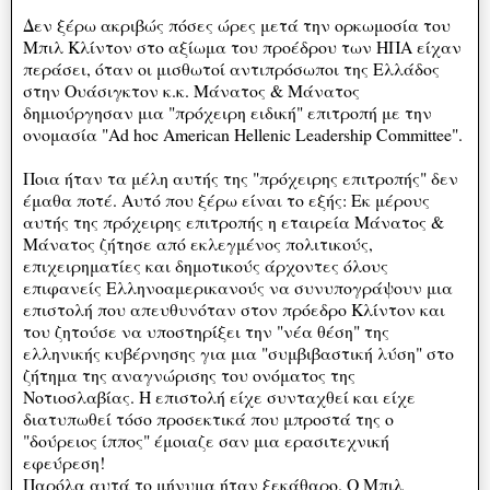
Δεν ξέρω ακριβώς πόσες ώρες μετά την ορκωμοσία του
Μπιλ Κλίντον στο αξίωμα του προέδρου των ΗΠΑ είχαν
περάσει, όταν οι μισθωτοί αντιπρόσωποι της Ελλάδος
στην Ουάσιγκτον κ.κ. Μάνατος & Μάνατος
δημιούργησαν μια "πρόχειρη ειδική" επιτροπή με την
ονομασία "Αd hoc American Hellenic Leadership Committee".
Ποια ήταν τα μέλη αυτής της "πρόχειρης επιτροπής" δεν
έμαθα ποτέ. Αυτό που ξέρω είναι το εξής: Εκ μέρους
αυτής της πρόχειρης επιτροπής η εταιρεία Μάνατος &
Μάνατος ζήτησε από εκλεγμένος πολιτικούς,
επιχειρηματίες και δημοτικούς άρχοντες όλους
επιφανείς Ελληνοαμερικανούς να συνυπογράψουν μια
επιστολή που απευθυνόταν στον πρόεδρο Κλίντον και
του ζητούσε να υποστηρίξει την "νέα θέση" της
ελληνικής κυβέρνησης για μια "συμβιβαστική λύση" στο
ζήτημα της αναγνώρισης του ονόματος της
Νοτιοσλαβίας. Η επιστολή είχε συνταχθεί και είχε
διατυπωθεί τόσο προσεκτικά που μπροστά της ο
"δούρειος ίππος" έμοιαζε σαν μια ερασιτεχνική
εφεύρεση!
Παρόλα αυτά το μήνυμα ήταν ξεκάθαρο. Ο Μπιλ