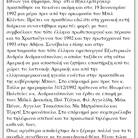
Εθνών για ψήφισμα, παρ΄ ότι ο Ηγκελμπέργκερ
προσπάθησε να το κάνει ακόμη και στις 19 Ιανουαρίου
1992 μια μέρα πριν από την ορκωμοσία του Μπιλ
Κλίντον. Πρέπει να προσθέσω εδώ ότι στη χρονική αυτή
διάρκεια συναντήθηκα αρκετές φορές με τους
συμβούλους του τότε έλληνα πρωθυπουργού και πέρασα
και τα Χριστούγεννα του 1992 και την πρωτοχρονιά του
1993 στην Αθήνα. Συνέβαλα επίσης και στην
προετοιμασία του τότε έλληνα υφυπουργού Εξωτερικών
Ανδρέα Ανδριανόπουλου, ο οποίος ταξίδευε στη νότιο
Αμερική σε μια αποστολή να ζητήσει υποστήριξη από τις
χώρες τις λατινικής Αμερικής και από την
ελληνοαμερικανική ηγεσία ενάντια στην προσπάθεια
της κυβέρνησης Μπους. Στο υπόμνημά μου προς τον κ.
Τσίλα με ημερομηνία 31/12/1992 πρότεινα στις Ηνωμένες
Πολιτείες ο κ. Ανδριανόπουλος να έρθει σε επαφή με
τους Μάϊκλ Δουκάκη, Πολ Τζόγκα, Φιλ Αγγελίδη, Μάικ
Πάνος, Άγγελος Τσακόπουλο, Νίκ Μητρόπουλο και
Τζορτζ Στεφανόπουλο. Στο υπόμνημά μου συμπεριέλαβα
τα τηλέφωνα σπιτιού και τα προσωπικά τηλέφωνα του
καθενός τους.
Όπως αργότερα αποδείχτηκε δεν ξέραμε πολλά για το τι
ακριβώς συνέβαινε με το μακεδονικό θέμα. Είναι τώρα