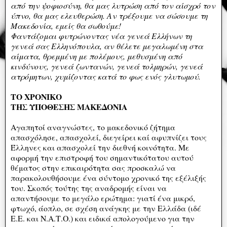
από την ψοφιοσύνη, θα μας λυτρώση από τον αίσχρό τον
ύπνο, θα μας ελευθερώση. Αν τρέξουμε να σώσουμε τη
Μακεδονία, εμείς θα σωθούμε!
Φαντάζομαι φυτρώνοντας νέα γενεά Ελλήνων τη
γενεά σας Ελληνόπουλα, αν θέλετε μεγαλωμένη στα
αίματα, θρεμμένη με πολέμους, μεθυσμένη από
κινδύνους, γενεά ζωντανών, γενεά τολμηρών, γενεά
ατρόμητων, χυμίζοντας κατά το φως ενός γλυτωμού.
ΤΟ ΧΡΟΝΙΚΟ
ΤΗΣ ΥΠΟΘΕΣΗΣ ΜΑΚΕΔΟΝΙΑ
Αγαπητοί αναγνώστες, το μακεδονικό ζήτημα
απασχόλησε, απασχολεί, διεγείρει καί αφυπνίζει τους
Έλληνες και απασχολεί την διεθνή κοινότητα. Με
αφορμή την επιστροφή του σημαντικότατου αυτού
θέματος στην επικαιρότητα σας προσκαλώ να
παρακολουθήσουμε ένα σύντομο χρονικό της εξέλιξής
του. Σκοπός τούτης της αναδρομής είναι να
απαντήσουμε το μεγάλο ερώτημα: γιατί ένα μικρό,
φτωχό, άοπλο, σε σχέση ανάγκης με την Ελλάδα (ιδέ
Ε.Ε. και Ν.Α.Τ.Ο.) και ειδικά απολογούμενο για την