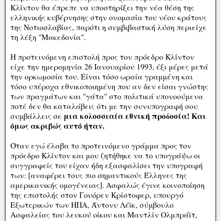
Κλίντον θα έπρεπε να υποστηρίξει την νέα θέση της
ελληνικής κυβέρνησης στην ονομασία του νέου κράτους
της Νοτιοσλαβίας, παρότι η συμβιβαστική λύση περιείχε
τη λέξη "Μακεδονία".
Η προτεινόμενη επιστολή προς τον πρόεδρο Κλίντον
είχε την ημερομηνία 26 Ιανουαρίου 1993, έξι μέρες μετά
την ορκωμοσία του. Είναι τόσο ωραία γραμμένη και
τόσο υπέροχα εθνικοποιημένη που αν δεν είσαι γνώστης
των πραγμάτων και "γάτα" στο πολιτικά υπονοούμενα
ποτέ δεν θα καταλάβεις ότι με την συνυπογραφή σου
μια κολοσσιαία εθνική προδοσία! Και
συμβάλλεις σε
όμως ακριβώς αυτό ήταν.
Όταν εγώ έλαβα το προτεινόμενο γράμμα προς τον
πρόεδρο Κλίντον και μου ζητήθηκε να το υπογράψω οι
συγγραφείς του είχαν ήδη εξασφαλίσει την υπογραφή
των: [αναφέρει τους πιο σημαντικούς Έλληνες της
αμερικανικής ομογένειας]. Ασφαλώς έγινε κοινοποίηση
της επιστολής στον Γουόρεν Κρίστοφερ, υπουργό
Εξωτερικών των ΗΠΑ, Άντονυ Λέϊκ, σύμβουλο
Ασφαλείας του λευκού οίκου και Μαντλίν Ολμπράϊτ,