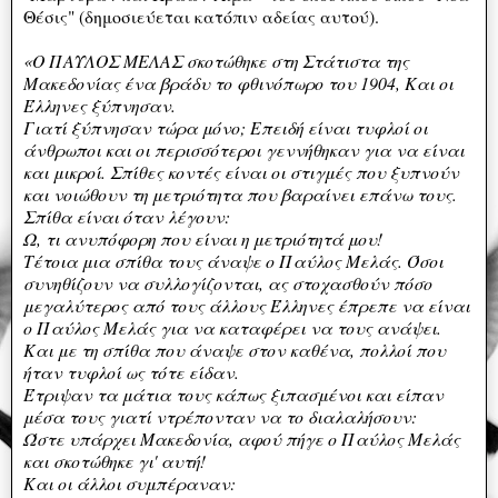
Θέσις" (δημοσιεύεται κατόπιν αδείας αυτού).
«Ο ΠΑΥΛΟΣ ΜΕΛΑΣ σκοτώθηκε στη Στάτιστα της
Μακεδονίας ένα βράδυ το φθινόπωρο του 1904, Και οι
Έλληνες ξύπνησαν.
Γιατί ξύπνησαν τώρα μόνο; Επειδή είναι τυφλοί οι
άνθρωποι και οι περισσότεροι γεννήθηκαν για να είναι
και μικροί. Σπίθες κοντές είναι οι στιγμές που ξυπνούν
και νοιώθουν τη μετριότητα που βαραίνει επάνω τους.
Σπίθα είναι όταν λέγουν:
Ω, τι ανυπόφορη που είναι η μετριότητά μου!
Τέτοια μια σπίθα τους άναψε ο Παύλος Μελάς. Όσοι
συνηθίζουν να συλλογίζονται, ας στοχασθούν πόσο
μεγαλύτερος από τους άλλους Έλληνες έπρεπε να είναι
ο Παύλος Μελάς για να καταφέρει να τους ανάψει.
Και με τη σπίθα που άναψε στον καθένα, πολλοί που
ήταν τυφλοί ως τότε είδαν.
Έτριψαν τα μάτια τους κάπως ξιπασμένοι και είπαν
μέσα τους γιατί ντρέπονταν να το διαλαλήσουν:
Ώστε υπάρχει Μακεδονία, αφού πήγε ο Παύλος Μελάς
και σκοτώθηκε γι' αυτή!
Και οι άλλοι συμπέραναν: