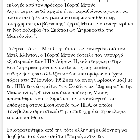
εκλογές από τον πρόεδρο Τζορτζ Μπούς.
Λίγες μέρες μετά άρχισε ένας μαραθώνιος αγώνας να
αποτραπεί ή έντονη και πιεστική προσπάθεια της
απερχόμενης κυβέρνησης Τζορτζ Μπους να αναγνωρίσει
τη Νοτιοσλαβία (τα Σκόπια) ως "Δημοκρατία της
Μακεδονίας".
Τι έγινε τότε.... Μετά την ήττα των εκλογών από τον
Μπιλ Κλίντον, ο Τζορτζ Μπους έστειλε τον υπουργό
εξωτερικών των ΗΠΑ Λόρενς Ηγκελμπέργκερ στην
Ευρώπη προκειμένου να πείσει τις ευρωπαϊκές
κυβερνήσεις να αλλάξουν θέση που ομόφωνα είχαν
πάρει στις 27 Ιουνίου 1992 και να αναγνωρίσουν μαζί με
της ΗΠΑ το νέο κράτος των Σκοπίων ως "Δημοκρατία της
Μακεδονίας", Φαίνεται ότι ο πρόεδρος Μπους
προσπάθησε να εκπληρώσει την προεκλογική του
υπόσχεση στους Σκοπιανούς των ΗΠΑ, οι οποίοι
συνέβαλαν σημαντικά στην αποτυχημένη προεκλογική
του προσπάθεια.
Επιστρατεύτηκα από την τότε ελληνική κυβέρνηση να
βοηθήσω σαν ένας από του "παράγοντες της