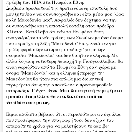
πρέσβη των ΗΠΑ στα Ηνωμένα Έθνη.
Διάβασα προσεκτικά την προτεινόμενη επιστολή που
μου ζητούσαν να συνυπογράψω και είπα μέσα μου "ώρα
καλή Μακεδονία μας". Ασφαλώς δεν δέχτηκα να την
συνυπογράψω και η επιστολή εστάλη στον πρόεδρο
Κλίντον. Κατάλαβα ότι εάν τα Ηνωμένα Έθνη
αναγνώριζαν το νέο κράτος των Σκοπίων με ένα όνομα
που περιείχε τη λέξη "Μακεδονία" θα γεννιόταν για
πρώτη φορά στην ιστορία μια νέα χώρα με την
ονομασία "Μακεδονία" και δεν θα ήταν ελληνική. Με
άλλα λόγια η νοτιότερη περιοχή της Γιουγκοσλαβίας θα
αναγνωριζόταν από τα Ηνωμένα Εθνη σαν χώρα με
όνομα "Μακεδονία" και η ελληνική περιοχή της
Μακεδονίας θα ήταν πια απλώς μια διοικητική
περιφέρεια όπως την αποκάλεσε ο προαναφερθείς
Μια διοικητική περιφέρεια
ιστορικός κ. Γιόχαν Φινκ.
η οποία στο μέλλον θα διεκδικείται από το
νεοσύστατο κράτος
.
Είμαι απόλυτα βέβαιος ότι οι περισσότεροι αν όχι όλοι
που προσέφεραν την υπογραφή τους δεν είχαν τον
απαραίτητο χρόνο για να μελετήσουν το ακριβές
κείμενο της επιστολής και υπέγραψαν καλή τη πίστη